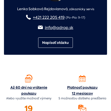
Lenka Sobková Rejdovianová
,
zákaznícky servis
+421 222 205 419
(Po-Pia: 9-17)
info@adrop.sk
Napísať otázku
Až 60 dní na vrátenie
Platnosť poukazu
poukazu
12 mesiacov
Alebo využite možnosť výmeny
S možnosťou ďalšieho predĺženia
19