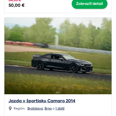
64,90 €
Zobraziť detail
50,00 €
Jazda v športiaku Camaro 2014
Región:
Bratislava
,
Brno
a
1 ďalší