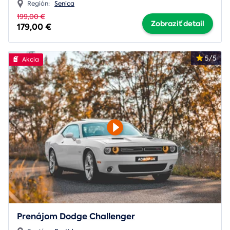
Región:
Senica
199,00 €
Zobraziť detail
179,00 €
5/5
Akcia
Prenájom Dodge Challenger