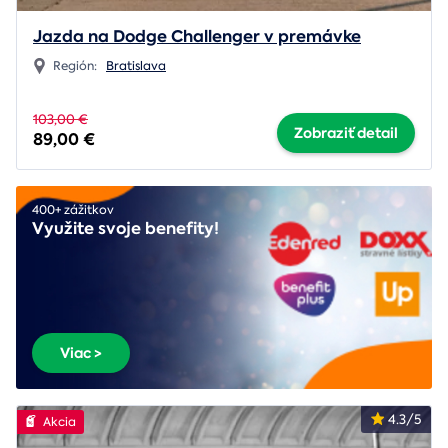
Jazda na Dodge Challenger v premávke
Región:
Bratislava
103,00 €
Zobraziť detail
89,00 €
400+ zážitkov
Využite svoje benefity!
Viac >
4.3/5
Akcia