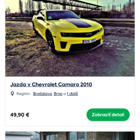
Jazda v Chevrolet Camaro 2010
Región:
Bratislava
,
Brno
a
1 ďalší
49,90 €
Zobraziť detail