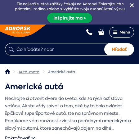
Tie najlepšie letné zážitky čakajú na Adrope! Zbierajte ich s
priateľmi, rodinou alebo si vyhláste svoju osobnú letnú výzvu.
Inšpirujte ma >
Menu
Hľadať
Auto-moto
Americké autá
Americké autá
Nechajte si otvoriť dvere do sveta, kde sa rýchlosť stáva
vášňou. Ak ste vždy snívali o tom, aké by to bolo ovládať
špičkové superšportové autá, ste na správnom mieste.
Ponúkame vám možnosť zviesť sa parádnymi americkými a
silovými autami, ktoré zanechávajú dojem na dlhé
...
Pokračovať