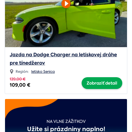
Jazda na Dodge Charger na letiskovej dráhe
pre tínedžerov
Región:
letisko Senica
139,00 €
Zobraziť detail
109,00 €
NA VLNE ZÁŽITKOV
Užite si prázdniny naplno!