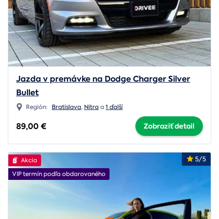
Jazda v premávke na Dodge Charger Silver
Bullet
Región:
Bratislava
,
Nitra
a
1 ďalší
89,00 €
Zobraziť detail
5/5
Akcia
VIP termín podľa obdarovaného