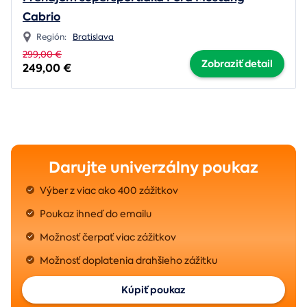
Cabrio
Región:
Bratislava
299,00 €
Zobraziť detail
249,00 €
Darujte univerzálny poukaz
Výber z viac ako 400 zážitkov
Poukaz ihneď do emailu
Možnosť čerpať viac zážitkov
Možnosť doplatenia drahšieho zážitku
Kúpiť poukaz