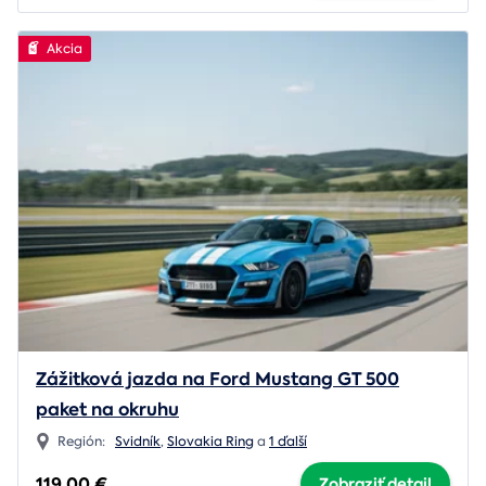
Akcia
Zážitková jazda na Ford Mustang GT 500
paket na okruhu
Región:
Svidník
,
Slovakia Ring
a
1 ďalší
119,00 €
Zobraziť detail