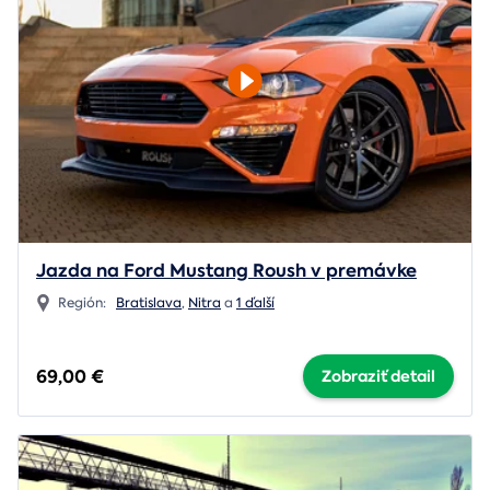
Jazda na Ford Mustang Roush v premávke
Región:
Bratislava
,
Nitra
a
1 ďalší
69,00 €
Zobraziť detail