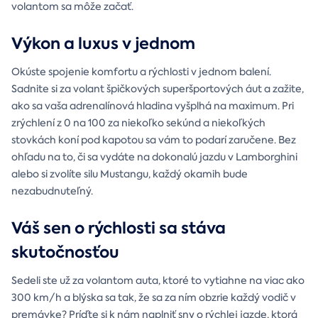
volantom sa môže začať.
Výkon a luxus v jednom
Okúste spojenie komfortu a rýchlosti v jednom balení.
Sadnite si za volant špičkových superšportových áut a zažite,
ako sa vaša adrenalínová hladina vyšplhá na maximum. Pri
zrýchlení z 0 na 100 za niekoľko sekúnd a niekoľkých
stovkách koní pod kapotou sa vám to podarí zaručene. Bez
ohľadu na to, či sa vydáte na dokonalú jazdu v Lamborghini
alebo si zvolíte silu Mustangu, každý okamih bude
nezabudnuteľný.
Váš sen o rýchlosti sa stáva
skutočnosťou
Sedeli ste už za volantom auta, ktoré to vytiahne na viac ako
300 km/h a blýska sa tak, že sa za ním obzrie každý vodič v
premávke? Príďte si k nám naplniť sny o rýchlej jazde, ktorá