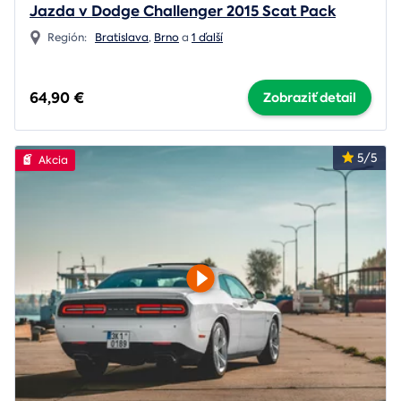
Jazda v Dodge Challenger 2015 Scat Pack
Región:
Bratislava
,
Brno
a
1 ďalší
64,90 €
Zobraziť detail
5/5
Akcia