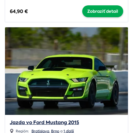
64,90 €
Zobraziť detail
Jazda vo Ford Mustang 2015
Región:
Bratislava
,
Brno
a
1 ďalší