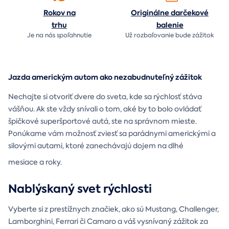
Rokov na
Originálne darčekové
trhu
balenie
Je na nás
spoľahnutie
Už rozbaľovanie bude
zážitok
Jazda americkým autom ako nezabudnuteľný zážitok
Nechajte si otvoriť dvere do sveta, kde sa rýchlosť stáva
vášňou. Ak ste vždy snívali o tom, aké by to bolo ovládať
špičkové superšportové autá, ste na správnom mieste.
Ponúkame vám možnosť zviesť sa parádnymi americkými a
silovými autami, ktoré zanechávajú dojem na dlhé
mesiace a roky.
Nablýskaný svet rýchlosti
Vyberte si z prestížnych značiek, ako sú Mustang, Challenger,
Lamborghini, Ferrari či Camaro a váš vysnívaný zážitok za