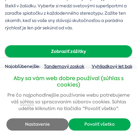
šteklí v žalúdku. Vyberte si medzi svetovými superšportmi a
zaraďte spiatočku z každodenného stereotypu. Zažite ten
okamih, keď sa vaše sny stávajú skutočnosťou a parádna
rýchlosť je len pár sekúnd od vás.
Zobraziť zážitky
Najobľúbenejšie:
Tandemový zoskok
Vyhliadkový let baló
Aby sa vám web dobre používal (súhlas s
cookies)
Pre čo najpohodlnejšie používanie webu potrebujeme
Zadajte svoj e-mail
váš
súhlas
so spracovaním súborov cookies. Súhlas
a získajte zľavu 4 €
udelíte kliknutím na tlačidlo "Povoliť všetko".
Prihláste sa k odberu noviniek a s predstihom vám budeme posielať
akčné ponuky a najlepšie tipy na darčeky.
Nastavenie
Povoliť všetko