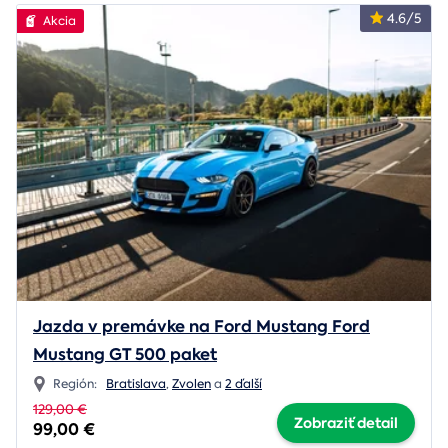
4.6/5
Akcia
Jazda v premávke na Ford Mustang Ford
Mustang GT 500 paket
Región:
Bratislava
,
Zvolen
a
2 ďalší
129,00 €
Zobraziť detail
99,00 €