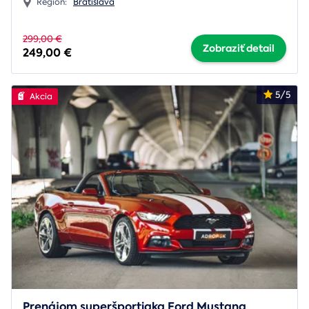
Región:
Bratislava
299,00 €
Zobraziť detail
249,00 €
5/5
Akcia
Prenájom superšportiaka Ford Mustang