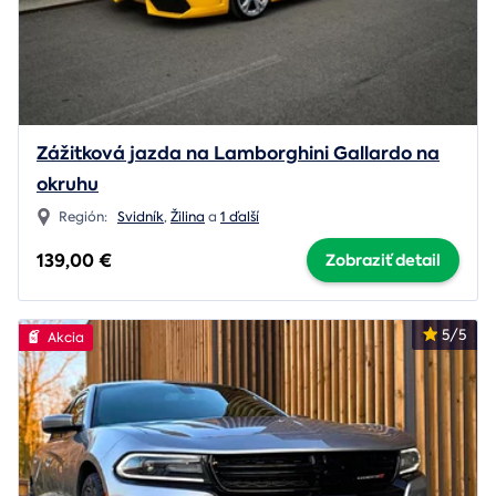
Zážitková jazda na Lamborghini Gallardo na
okruhu
Región:
Svidník
,
Žilina
a
1 ďalší
139,00 €
Zobraziť detail
5/5
Akcia