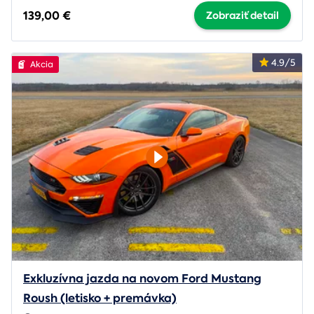
139,00 €
Zobraziť detail
4.9/5
Akcia
Exkluzívna jazda na novom Ford Mustang
Roush (letisko + premávka)