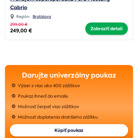
Cabrio
Región:
Bratislava
299,00 €
Zobraziť detail
249,00 €
Darujte univerzálny poukaz
Výber z viac ako 400 zážitkov
Poukaz ihneď do emailu
Možnosť čerpať viac zážitkov
Možnosť doplatenia drahšieho zážitku
Kúpiť poukaz