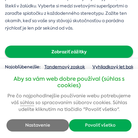
šteklí v žalúdku. Vyberte si medzi svetovými superšportmi a
zaraďte spiatočku z každodenného stereotypu. Zažite ten
okamih, keď sa vaše sny stávajú skutočnosťou a parádna
rýchlosť je len pár sekúnd od vás.
Zobraziť zážitky
Najobľúbenejšie:
Tandemový zoskok
Vyhliadkový let baló
Aby sa vám web dobre používal (súhlas s
cookies)
Pre čo najpohodlnejšie používanie webu potrebujeme
Zadajte svoj e-mail
váš
súhlas
so spracovaním súborov cookies. Súhlas
a získajte zľavu 4 €
udelíte kliknutím na tlačidlo "Povoliť všetko".
Prihláste sa k odberu noviniek a s predstihom vám budeme posielať
akčné ponuky a najlepšie tipy na darčeky.
Nastavenie
Povoliť všetko