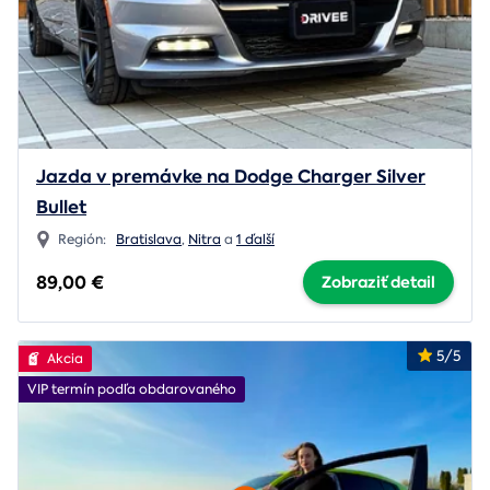
Jazda v premávke na Dodge Charger Silver
Bullet
Región:
Bratislava
,
Nitra
a
1 ďalší
89,00 €
Zobraziť detail
5/5
Akcia
VIP termín podľa obdarovaného