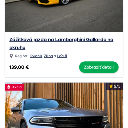
Zážitková jazda na Lamborghini Gallardo na
okruhu
Región:
Svidník
,
Žilina
a
1 ďalší
139,00 €
Zobraziť detail
5/5
Akcia