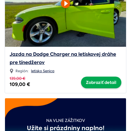
Jazda na Dodge Charger na letiskovej dráhe
pre tínedžerov
Región:
letisko Senica
139,00 €
Zobraziť detail
109,00 €
NA VLNE ZÁŽITKOV
Užite si prázdniny naplno!