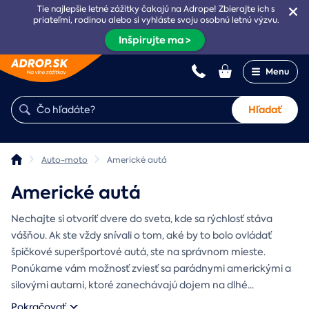
Tie najlepšie letné zážitky čakajú na Adrope! Zbierajte ich s
priateľmi, rodinou alebo si vyhláste svoju osobnú letnú výzvu.
Inšpirujte ma >
Menu
Hľadať
Auto-moto
Americké autá
Americké autá
Nechajte si otvoriť dvere do sveta, kde sa rýchlosť stáva
vášňou. Ak ste vždy snívali o tom, aké by to bolo ovládať
špičkové superšportové autá, ste na správnom mieste.
Ponúkame vám možnosť zviesť sa parádnymi americkými a
silovými autami, ktoré zanechávajú dojem na dlhé
...
Pokračovať