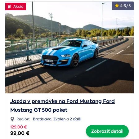
4.6/5
Akcia
Jazda v premávke na Ford Mustang Ford
Mustang GT 500 paket
Región:
Bratislava
,
Zvolen
a
2 ďalší
129,00 €
Zobraziť detail
99,00 €