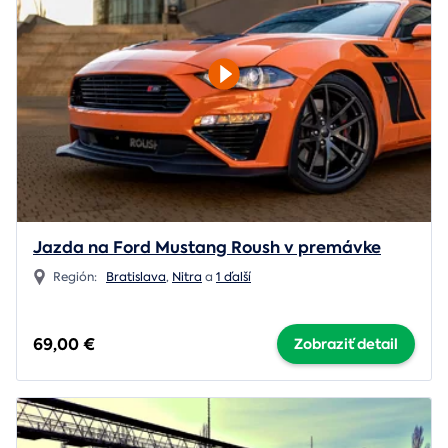
Jazda na Ford Mustang Roush v premávke
Región:
Bratislava
,
Nitra
a
1 ďalší
69,00 €
Zobraziť detail