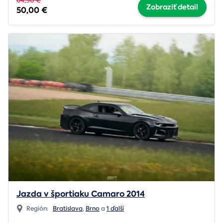
64,90 €
Zobraziť detail
50,00 €
Jazda v športiaku Camaro 2014
Región:
Bratislava
,
Brno
a
1 ďalší