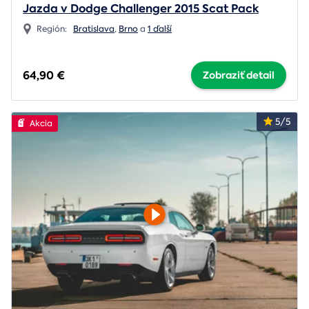
Jazda v Dodge Challenger 2015 Scat Pack
Región:
Bratislava
,
Brno
a
1 ďalší
64,90 €
Zobraziť detail
5/5
Akcia