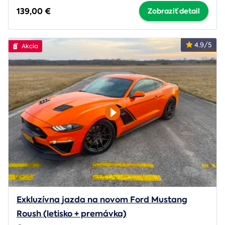
139,00 €
Zobraziť detail
4.9/5
Akcia
Exkluzívna jazda na novom Ford Mustang
Roush (letisko + premávka)