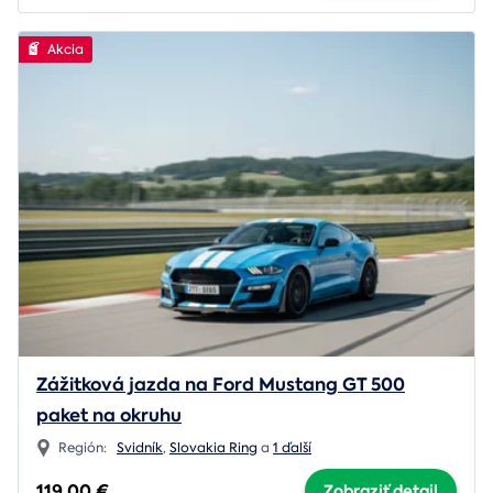
Akcia
Zážitková jazda na Ford Mustang GT 500
paket na okruhu
Región:
Svidník
,
Slovakia Ring
a
1 ďalší
119,00 €
Zobraziť detail