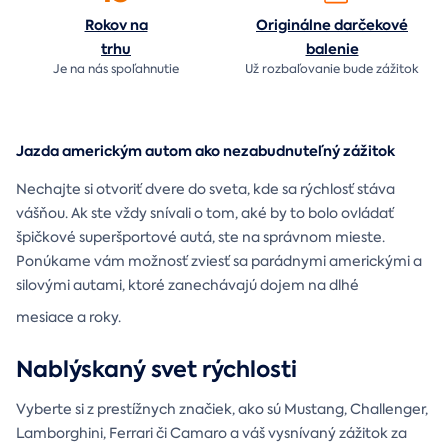
Rokov na
Originálne darčekové
trhu
balenie
Je na nás
spoľahnutie
Už rozbaľovanie bude
zážitok
Jazda americkým autom ako nezabudnuteľný zážitok
Nechajte si otvoriť dvere do sveta, kde sa rýchlosť stáva
vášňou. Ak ste vždy snívali o tom, aké by to bolo ovládať
špičkové superšportové autá, ste na správnom mieste.
Ponúkame vám možnosť zviesť sa parádnymi americkými a
silovými autami, ktoré zanechávajú dojem na dlhé
mesiace a roky.
Nablýskaný svet rýchlosti
Vyberte si z prestížnych značiek, ako sú Mustang, Challenger,
Lamborghini, Ferrari či Camaro a váš vysnívaný zážitok za