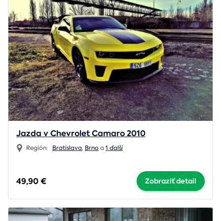
Jazda v Chevrolet Camaro 2010
Región:
Bratislava
,
Brno
a
1 ďalší
49,90 €
Zobraziť detail