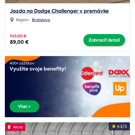
Jazda na Dodge Challenger v premávke
Región:
Bratislava
103,00 €
Zobraziť detail
89,00 €
400+ zážitkov
Využite svoje benefity!
Viac >
4.3/5
Akcia