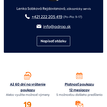
Lenka Sobková Rejdovianová
,
zákaznícky servis
+421 222 205 419
(Po-Pia: 9-17)
info@adrop.sk
Napísať otázku
Až 60 dní na vrátenie
Platnosť poukazu
poukazu
12 mesiacov
Alebo využite možnosť výmeny
S možnosťou ďalšieho predĺženia
19