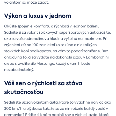
volantom sa môže začať.
Výkon a luxus v jednom
Okúste spojenie komfortu a rýchlosti v jednom balení.
Sadnite si za volant špičkových superšportových áut a zažite,
ako sa vaša adrenalínová hladina vyšplhá na maximum. Pri
zrýchlení z 0 na 100 za niekoľko sekúnd a niekoľkých
stovkách koní pod kapotou sa vám to podarí zaručene. Bez
ohľadu na to, či sa vydáte na dokonalú jazdu v Lamborghini
alebo si zvolíte silu Mustangu, každý okamih bude
nezabudnuteľný.
Váš sen o rýchlosti sa stáva
skutočnosťou
Sedeli ste už za volantom auta, ktoré to vytiahne na viac ako
300 km/h a blýska sa tak, že sa za ním obzrie každý vodič v
premávke? Príďte si k nám naplniť sny o rýchlej jazde, ktorá