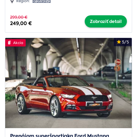
Región:
Bratislava
299,00 €
Zobraziť detail
249,00 €
5/5
Akcia
Prenájom superšportiaka Ford Mustang