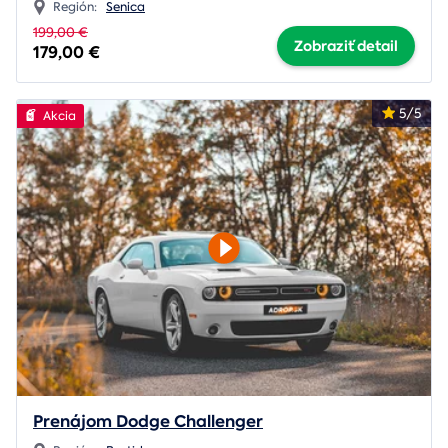
Región:
Senica
199,00 €
Zobraziť detail
179,00 €
5/5
Akcia
Prenájom Dodge Challenger