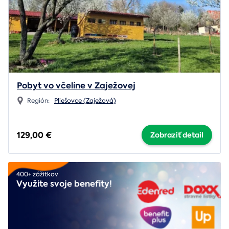
Pobyt vo včelíne v Zaježovej
Región:
Pliešovce (Zaježová)
129,00 €
Zobraziť detail
400+ zážitkov
Využite svoje benefity!