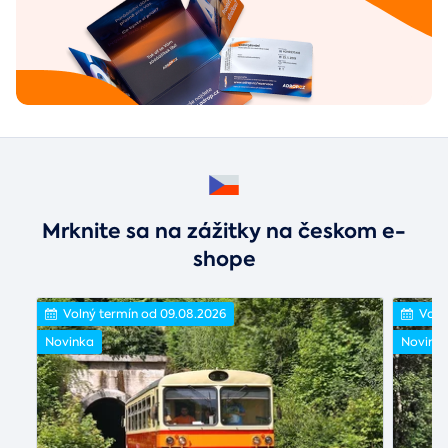
Mrknite sa na zážitky na českom e-
shope
Volný termín od 09.08.2026
Voln
Novinka
Novink