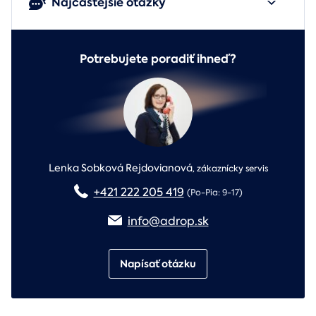
Najčastejšie otázky
Potrebujete poradiť ihneď?
Lenka Sobková Rejdovianová
,
zákaznícky servis
+421 222 205 419
(Po-Pia: 9-17)
info@adrop.sk
Napísať otázku