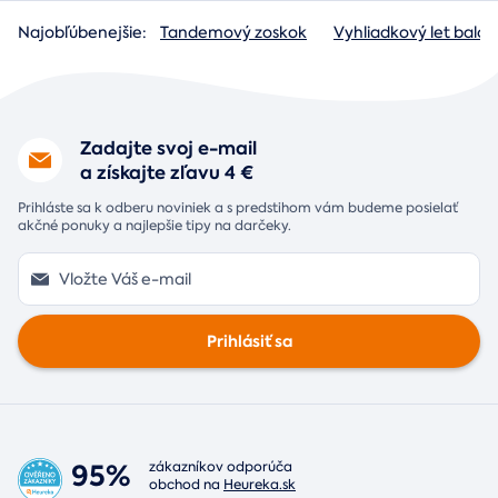
Najobľúbenejšie:
Tandemový zoskok
Vyhliadkový let baló
Zadajte svoj e-mail
a získajte zľavu 4 €
Prihláste sa k odberu noviniek a s predstihom vám budeme posielať
akčné ponuky a najlepšie tipy na darčeky.
Prihlásiť sa
95%
zákazníkov odporúča
obchod na
Heureka.sk