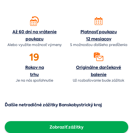
Až 60 dní na vrátenie
Platnosť poukazu
poukazu
12 mesiacov
Alebo využite možnosť výmeny
S možnosťou ďalšieho predĺženia
19
Rokov na
Originálne darčekové
trhu
balenie
Je na nás
spoľahnutie
Už rozbaľovanie bude
zážitok
Ďalšie netradičné zážitky Banskobystrický kraj
Zobraziť zážitky