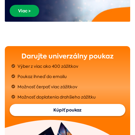
Viac >
Darujte univerzálny poukaz
Výber z viac ako 400 zážitkov
Poukaz ihneď do emailu
Možnosť čerpať viac zážitkov
Možnosť doplatenia drahšieho zážitku
Kúpiť poukaz