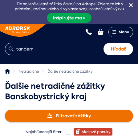
Tie najlepšie letné zážitky čakajú na Adrope! Zbierajte ich s
priateľmi, rodinou alebo si vyhláste svoju osobnú letnú výzvu.
Inšpirujte ma >
Menu
Hľadať
Netradičné
Ďalšie netradičné zážitky
Ďalšie netradičné zážitky
Banskobystrický kraj
Filtrovať zážitky
Najobľúbenejší filter:
Akciové ponuky