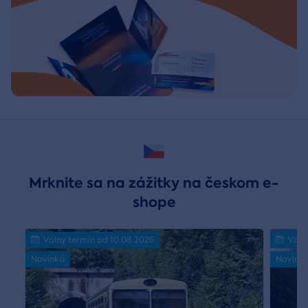
Mrknite sa na zážitky na českom e-
shope
Volný termín od 10.08.2026
Voln
Novinka
Novink