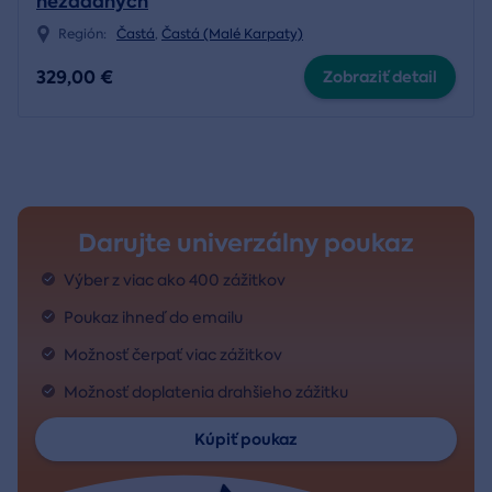
nezadaných
Región:
Častá
,
Častá (Malé Karpaty)
329,00 €
Zobraziť detail
Darujte univerzálny poukaz
Výber z viac ako 400 zážitkov
Poukaz ihneď do emailu
Možnosť čerpať viac zážitkov
Možnosť doplatenia drahšieho zážitku
Kúpiť poukaz