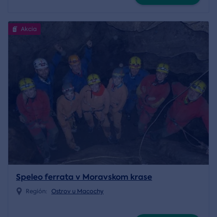
Akcia
Speleo ferrata v Moravskom krase
Región:
Ostrov u Macochy