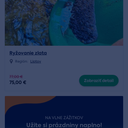
Ryžovanie zlata
Región:
Liptov
77,00 €
Zobraziť detail
75,00 €
NA VLNE ZÁŽITKOV
Užite si prázdniny naplno!