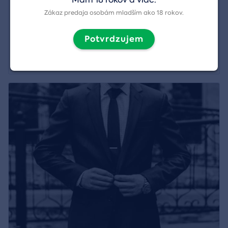
Spoločenský doprovod na akcie a aktivity
Zákaz predaja osobám mladším ako 18 rokov.
Región:
Senec
Potvrdzujem
77,00 €
Zobraziť detail