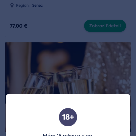
Región:
Senec
77,00 €
Zobraziť detail
18+
Mám 18 rokov a viac.