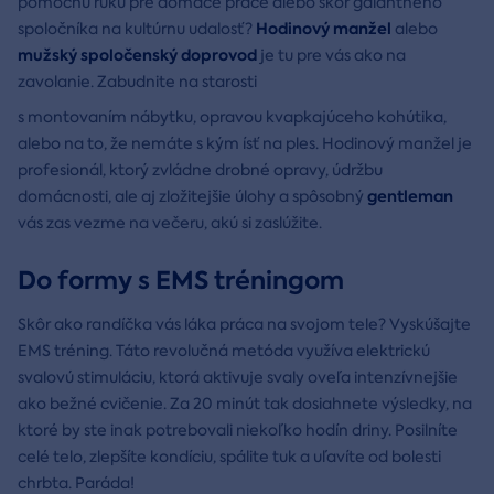
pomocnú ruku pre domáce práce alebo skôr galantného
Hodinový manžel
spoločníka na kultúrnu udalosť?
alebo
mužský spoločenský doprovod
je tu pre vás ako na
zavolanie. Zabudnite na starosti
s montovaním nábytku, opravou kvapkajúceho kohútika,
alebo na to, že nemáte s kým ísť na ples. Hodinový manžel je
profesionál, ktorý zvládne drobné opravy, údržbu
gentleman
domácnosti, ale aj zložitejšie úlohy a spôsobný
vás zas vezme na večeru, akú si zaslúžite.
Do formy s EMS tréningom
Skôr ako randíčka vás láka práca na svojom tele? Vyskúšajte
EMS tréning. Táto revolučná metóda využíva elektrickú
svalovú stimuláciu, ktorá aktivuje svaly oveľa intenzívnejšie
ako bežné cvičenie. Za 20 minút tak dosiahnete výsledky, na
ktoré by ste inak potrebovali niekoľko hodín driny. Posilníte
celé telo, zlepšíte kondíciu, spálite tuk a uľavíte od bolesti
chrbta. Paráda!