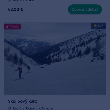
62,00 €
Zobraziť detail
5/5
Akcia
Skialpový kurz
Región:
Donovaly
,
Turecká