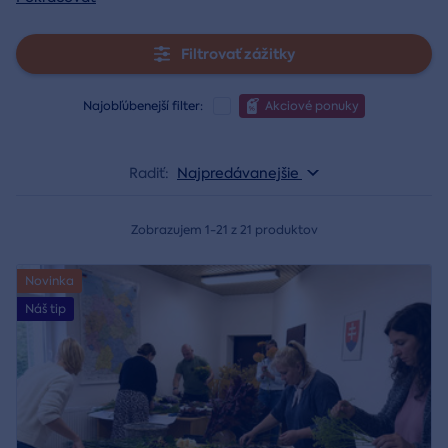
Filtrovať zážitky
Najobľúbenejší filter:
Akciové ponuky
Radiť:
Najpredávanejšie
Zobrazujem 1-21 z 21 produktov
Novinka
Náš tip