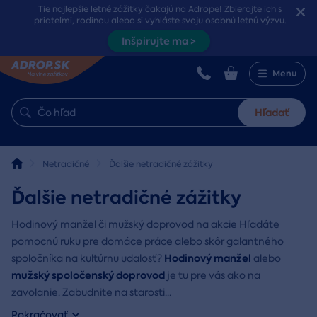
Tie najlepšie letné zážitky čakajú na Adrope! Zbierajte ich s
priateľmi, rodinou alebo si vyhláste svoju osobnú letnú výzvu.
Inšpirujte ma >
Menu
Hľadať
Netradičné
Ďalšie netradičné zážitky
Ďalšie netradičné zážitky
Hodinový manžel či mužský doprovod na akcie Hľadáte
pomocnú ruku pre domáce práce alebo skôr galantného
Hodinový manžel
spoločníka na kultúrnu udalosť?
alebo
mužský spoločenský doprovod
je tu pre vás ako na
zavolanie. Zabudnite na starosti
...
Pokračovať