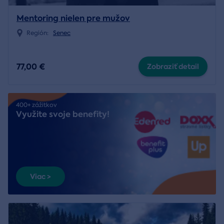
Mentoring nielen pre mužov
Región:
Senec
77,00 €
Zobraziť detail
400+ zážitkov
Využite svoje benefity!
Viac >