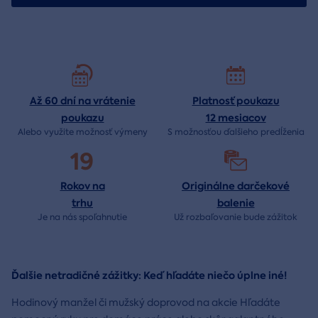
Až 60 dní na vrátenie
Platnosť poukazu
poukazu
12 mesiacov
Alebo využite možnosť výmeny
S možnosťou ďalšieho predĺženia
19
Rokov na
Originálne darčekové
trhu
balenie
Je na nás
spoľahnutie
Už rozbaľovanie bude
zážitok
Ďalšie netradičné zážitky: Keď hľadáte niečo úplne iné!
Hodinový manžel či mužský doprovod na akcie Hľadáte