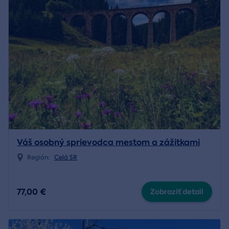
Váš osobný sprievodca mestom a zážitkami
Región:
Celá SR
77,00 €
Zobraziť detail