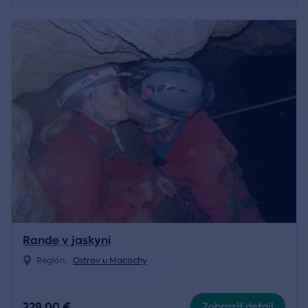
Rande v jaskyni
Región:
Ostrov u Macochy
229,00 €
Zobraziť detail