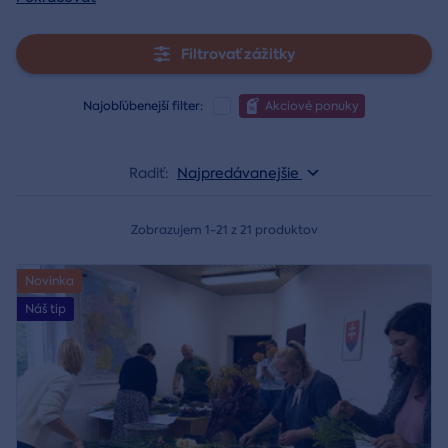
Filtrovať zážitky
Najobľúbenejší filter:
Akciové ponuky
Radiť:
Najpredávanejšie
Zobrazujem 1-21 z 21 produktov
Novinka
Náš tip