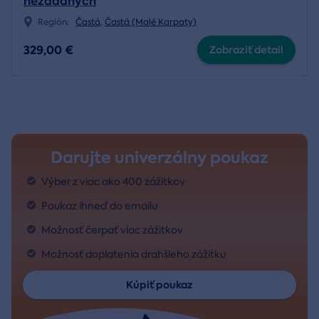
nezadaných
Región:
Častá
,
Častá (Malé Karpaty)
329,00 €
Zobraziť detail
Darujte univerzálny poukaz
Výber z viac ako 400 zážitkov
Poukaz ihneď do emailu
Možnosť čerpať viac zážitkov
Možnosť doplatenia drahšieho zážitku
Kúpiť poukaz