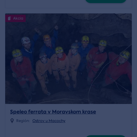
Akcia
Speleo ferrata v Moravskom krase
Región:
Ostrov u Macochy