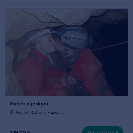
Rande v jaskyni
Región:
Ostrov u Macochy
229,00 €
Zobraziť detail