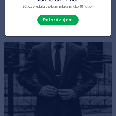
Spoločenský doprovod na akcie a aktivity
Zákaz predaja osobám mladším ako 18 rokov.
Región:
Senec
Potvrdzujem
77,00 €
Zobraziť detail