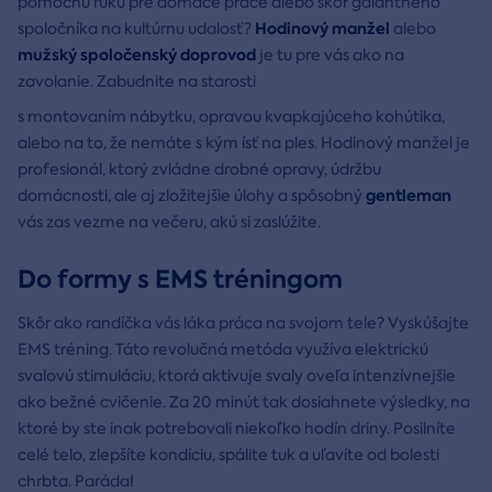
pomocnú ruku pre domáce práce alebo skôr galantného
Hodinový manžel
spoločníka na kultúrnu udalosť?
alebo
mužský spoločenský doprovod
je tu pre vás ako na
zavolanie. Zabudnite na starosti
s montovaním nábytku, opravou kvapkajúceho kohútika,
alebo na to, že nemáte s kým ísť na ples. Hodinový manžel je
profesionál, ktorý zvládne drobné opravy, údržbu
gentleman
domácnosti, ale aj zložitejšie úlohy a spôsobný
vás zas vezme na večeru, akú si zaslúžite.
Do formy s EMS tréningom
Skôr ako randíčka vás láka práca na svojom tele? Vyskúšajte
EMS tréning. Táto revolučná metóda využíva elektrickú
svalovú stimuláciu, ktorá aktivuje svaly oveľa intenzívnejšie
ako bežné cvičenie. Za 20 minút tak dosiahnete výsledky, na
ktoré by ste inak potrebovali niekoľko hodín driny. Posilníte
celé telo, zlepšíte kondíciu, spálite tuk a uľavíte od bolesti
chrbta. Paráda!