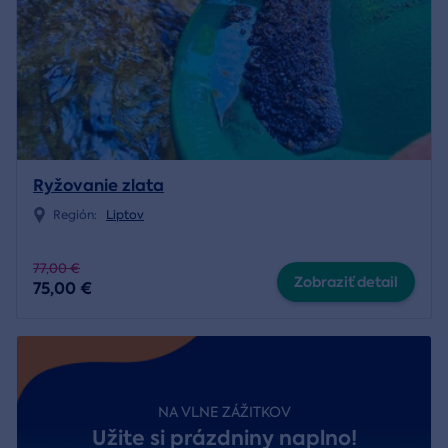
Ryžovanie zlata
Región:
Liptov
77,00 €
Zobraziť detail
75,00 €
NA VLNE ZÁŽITKOV
Užite si prázdniny naplno!