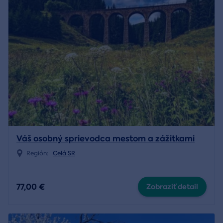
Váš osobný sprievodca mestom a zážitkami
Región:
Celá SR
77,00 €
Zobraziť detail