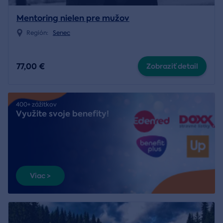
Mentoring nielen pre mužov
Región:
Senec
77,00 €
Zobraziť detail
400+ zážitkov
Využite svoje benefity!
Viac >