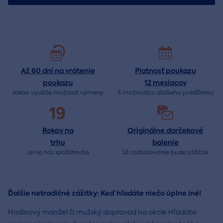
Až 60 dní na vrátenie
Platnosť poukazu
poukazu
12 mesiacov
Alebo využite možnosť výmeny
S možnosťou ďalšieho predĺženia
19
Rokov na
Originálne darčekové
trhu
balenie
Je na nás
spoľahnutie
Už rozbaľovanie bude
zážitok
Ďalšie netradičné zážitky: Keď hľadáte niečo úplne iné!
Hodinový manžel či mužský doprovod na akcie Hľadáte