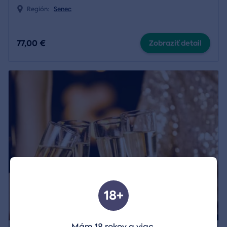
Región:
Senec
77,00 €
Zobraziť detail
18+
Mám 18 rokov a viac.