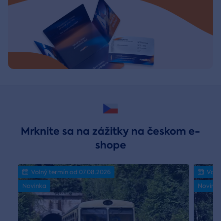
Mrknite sa na zážitky na českom e-
shope
Volný termín od 07.08.2026
Voln
Novinka
Novink