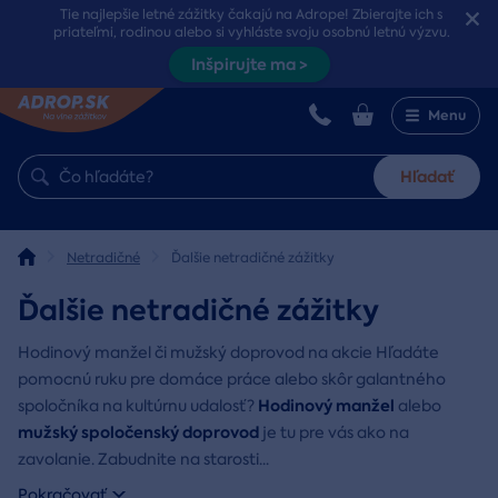
Tie najlepšie letné zážitky čakajú na Adrope! Zbierajte ich s
priateľmi, rodinou alebo si vyhláste svoju osobnú letnú výzvu.
Inšpirujte ma >
Menu
Hľadať
Netradičné
Ďalšie netradičné zážitky
Ďalšie netradičné zážitky
Hodinový manžel či mužský doprovod na akcie Hľadáte
pomocnú ruku pre domáce práce alebo skôr galantného
Hodinový manžel
spoločníka na kultúrnu udalosť?
alebo
mužský spoločenský doprovod
je tu pre vás ako na
zavolanie. Zabudnite na starosti
...
Pokračovať