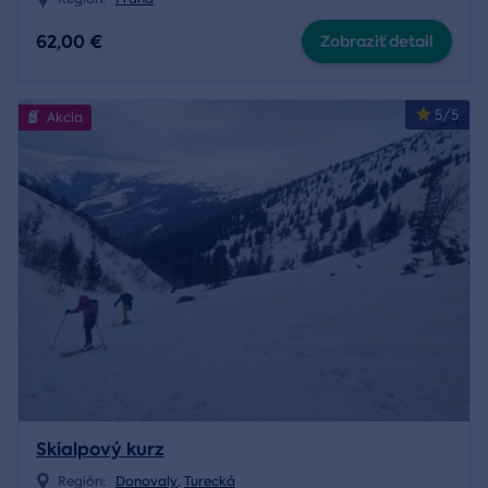
62,00 €
Zobraziť detail
5/5
Akcia
Skialpový kurz
Región:
Donovaly
,
Turecká