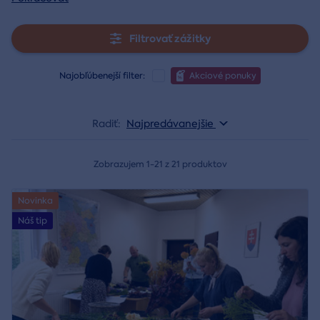
Filtrovať zážitky
Najobľúbenejší filter:
Akciové ponuky
Radiť:
Najpredávanejšie
Zobrazujem 1-21 z 21 produktov
Novinka
Náš tip