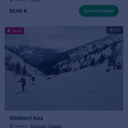
62,00 €
Zobraziť detail
5/5
Akcia
Skialpový kurz
Región:
Donovaly
,
Turecká