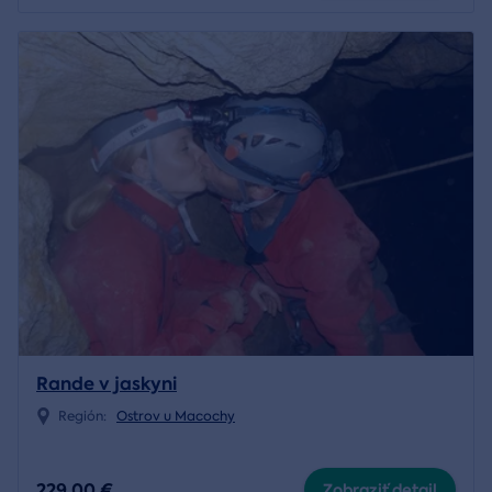
Rande v jaskyni
Región:
Ostrov u Macochy
229,00 €
Zobraziť detail