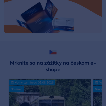
Mrknite sa na zážitky na českom e-
shope
Volný termín od 09.08.2026
Voln
Novinka
Novink