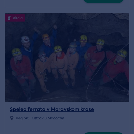
Akcia
Speleo ferrata v Moravskom krase
Región:
Ostrov u Macochy