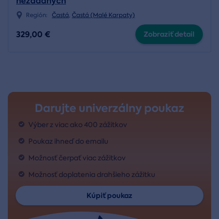
nezadaných
Región:
Častá
,
Častá (Malé Karpaty)
329,00 €
Zobraziť detail
Darujte univerzálny poukaz
Výber z viac ako 400 zážitkov
Poukaz ihneď do emailu
Možnosť čerpať viac zážitkov
Možnosť doplatenia drahšieho zážitku
Kúpiť poukaz