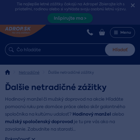
Tie najlepšie letné zážitky čakajú na Adrope! Zbierajte ich s
priateľmi, rodinou alebo si vyhláste svoju osobnú letnú výzvu.
Inšpirujte ma >
Menu
Hľadať
Netradičné
Ďalšie netradičné zážitky
Ďalšie netradičné zážitky
Hodinový manžel či mužský doprovod na akcie Hľadáte
pomocnú ruku pre domáce práce alebo skôr galantného
Hodinový manžel
spoločníka na kultúrnu udalosť?
alebo
mužský spoločenský doprovod
je tu pre vás ako na
zavolanie. Zabudnite na starosti
...
Pokračovať