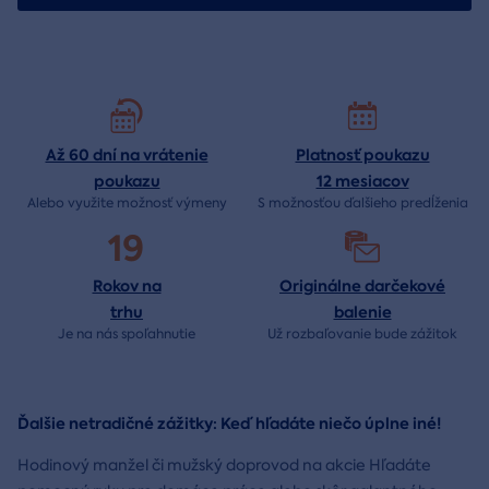
Až 60 dní na vrátenie
Platnosť poukazu
poukazu
12 mesiacov
Alebo využite možnosť výmeny
S možnosťou ďalšieho predĺženia
19
Rokov na
Originálne darčekové
trhu
balenie
Je na nás
spoľahnutie
Už rozbaľovanie bude
zážitok
Ďalšie netradičné zážitky: Keď hľadáte niečo úplne iné!
Hodinový manžel či mužský doprovod na akcie Hľadáte