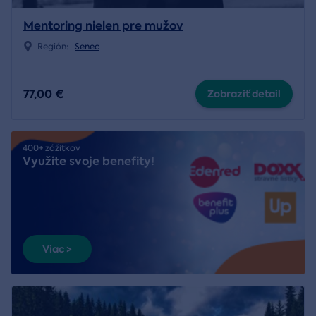
Mentoring nielen pre mužov
Región:
Senec
77,00 €
Zobraziť detail
400+ zážitkov
Využite svoje benefity!
Viac >