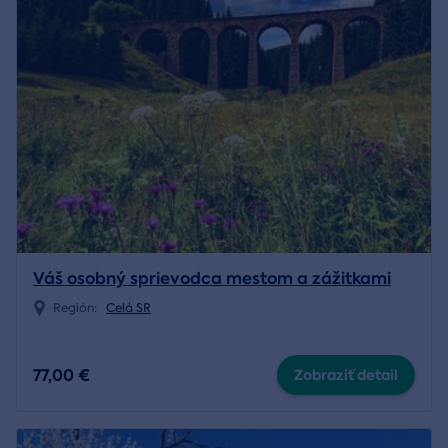
Váš osobný sprievodca mestom a zážitkami
Región:
Celá SR
77,00 €
Zobraziť detail