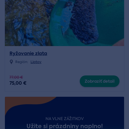
Ryžovanie zlata
Región:
Liptov
77,00 €
Zobraziť detail
75,00 €
NA VLNE ZÁŽITKOV
Užite si prázdniny naplno!