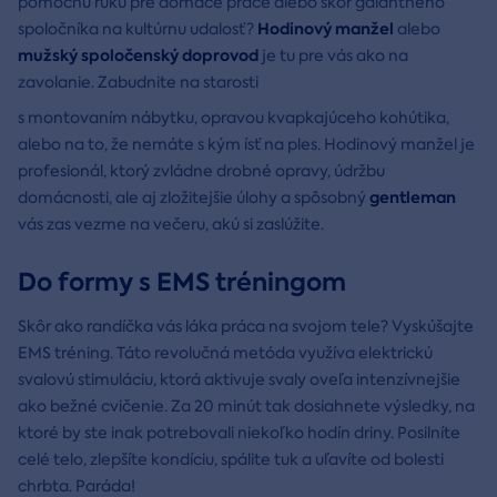
pomocnú ruku pre domáce práce alebo skôr galantného
Hodinový manžel
spoločníka na kultúrnu udalosť?
alebo
mužský spoločenský doprovod
je tu pre vás ako na
zavolanie. Zabudnite na starosti
s montovaním nábytku, opravou kvapkajúceho kohútika,
alebo na to, že nemáte s kým ísť na ples. Hodinový manžel je
profesionál, ktorý zvládne drobné opravy, údržbu
gentleman
domácnosti, ale aj zložitejšie úlohy a spôsobný
vás zas vezme na večeru, akú si zaslúžite.
Do formy s EMS tréningom
Skôr ako randíčka vás láka práca na svojom tele? Vyskúšajte
EMS tréning. Táto revolučná metóda využíva elektrickú
svalovú stimuláciu, ktorá aktivuje svaly oveľa intenzívnejšie
ako bežné cvičenie. Za 20 minút tak dosiahnete výsledky, na
ktoré by ste inak potrebovali niekoľko hodín driny. Posilníte
celé telo, zlepšíte kondíciu, spálite tuk a uľavíte od bolesti
chrbta. Paráda!