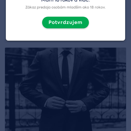
Spoločenský doprovod na akcie a aktivity
Zákaz predaja osobám mladším ako 18 rokov.
Región:
Senec
Potvrdzujem
77,00 €
Zobraziť detail