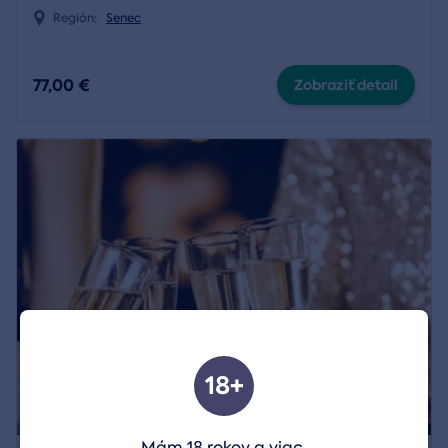
Región:
Senec
77,00 €
Zobraziť detail
18+
Mám 18 rokov a viac.