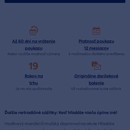
Až 60 dní na vrátenie
Platnosť poukazu
poukazu
12 mesiacov
Alebo využite možnosť výmeny
S možnosťou ďalšieho predĺženia
19
Rokov na
Originálne darčekové
trhu
balenie
Je na nás
spoľahnutie
Už rozbaľovanie bude
zážitok
Ďalšie netradičné zážitky: Keď hľadáte niečo úplne iné!
Hodinový manžel či mužský doprovod na akcie Hľadáte