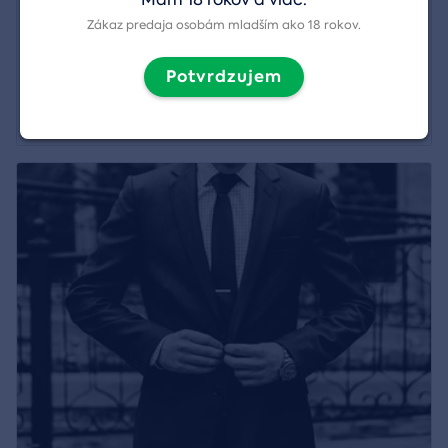
Spoločenský doprovod na akcie a aktivity
Zákaz predaja osobám mladším ako 18 rokov.
Región:
Senec
Potvrdzujem
77,00 €
Zobraziť detail