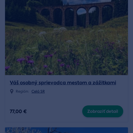
Váš osobný sprievodca mestom a zážitkami
Región:
Celá SR
77,00 €
Zobraziť detail