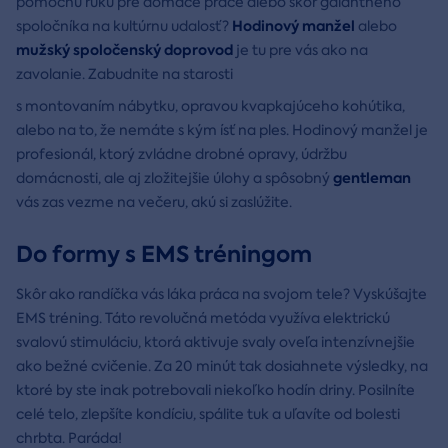
pomocnú ruku pre domáce práce alebo skôr galantného
Hodinový manžel
spoločníka na kultúrnu udalosť?
alebo
mužský spoločenský doprovod
je tu pre vás ako na
zavolanie. Zabudnite na starosti
s montovaním nábytku, opravou kvapkajúceho kohútika,
alebo na to, že nemáte s kým ísť na ples. Hodinový manžel je
profesionál, ktorý zvládne drobné opravy, údržbu
gentleman
domácnosti, ale aj zložitejšie úlohy a spôsobný
vás zas vezme na večeru, akú si zaslúžite.
Do formy s EMS tréningom
Skôr ako randíčka vás láka práca na svojom tele? Vyskúšajte
EMS tréning. Táto revolučná metóda využíva elektrickú
svalovú stimuláciu, ktorá aktivuje svaly oveľa intenzívnejšie
ako bežné cvičenie. Za 20 minút tak dosiahnete výsledky, na
ktoré by ste inak potrebovali niekoľko hodín driny. Posilníte
celé telo, zlepšíte kondíciu, spálite tuk a uľavíte od bolesti
chrbta. Paráda!