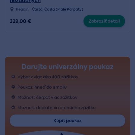
nezadaných
Región:
Častá
,
Častá (Malé Karpaty)
329,00 €
Zobraziť detail
Darujte univerzálny poukaz
Výber z viac ako 400 zážitkov
Poukaz ihneď do emailu
Možnosť čerpať viac zážitkov
Možnosť doplatenia drahšieho zážitku
Kúpiť poukaz