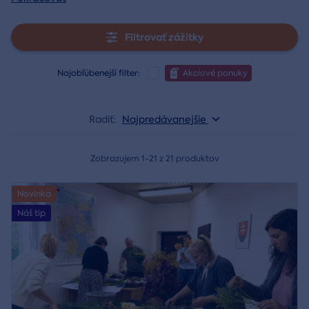
Filtrovať zážitky
Najobľúbenejší filter:
Akciové ponuky
Radiť:
Najpredávanejšie
Zobrazujem 1-21 z 21 produktov
Novinka
Náš tip