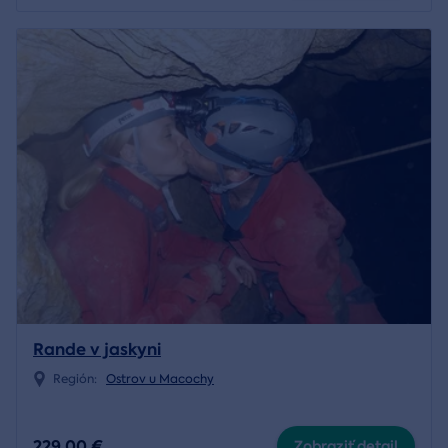
Rande v jaskyni
Región:
Ostrov u Macochy
229,00 €
Zobraziť detail