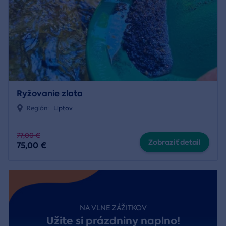
Ryžovanie zlata
Región:
Liptov
77,00 €
Zobraziť detail
75,00 €
NA VLNE ZÁŽITKOV
Užite si prázdniny naplno!