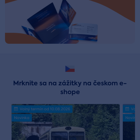
Mrknite sa na zážitky na českom e-
shope
Volný termín od 10.08.2026
Voln
Novinka
Novink