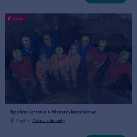
Akcia
Speleo ferrata v Moravskom krase
Región:
Ostrov u Macochy