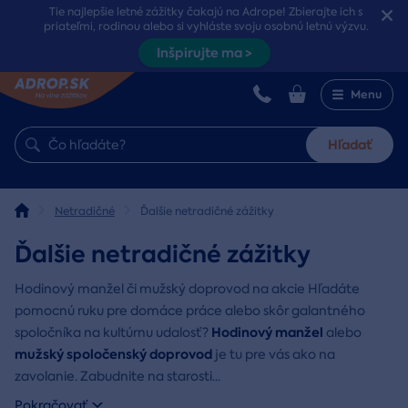
Tie najlepšie letné zážitky čakajú na Adrope! Zbierajte ich s
priateľmi, rodinou alebo si vyhláste svoju osobnú letnú výzvu.
Inšpirujte ma >
Menu
Hľadať
Netradičné
Ďalšie netradičné zážitky
Ďalšie netradičné zážitky
Hodinový manžel či mužský doprovod na akcie Hľadáte
pomocnú ruku pre domáce práce alebo skôr galantného
Hodinový manžel
spoločníka na kultúrnu udalosť?
alebo
mužský spoločenský doprovod
je tu pre vás ako na
zavolanie. Zabudnite na starosti
...
Pokračovať