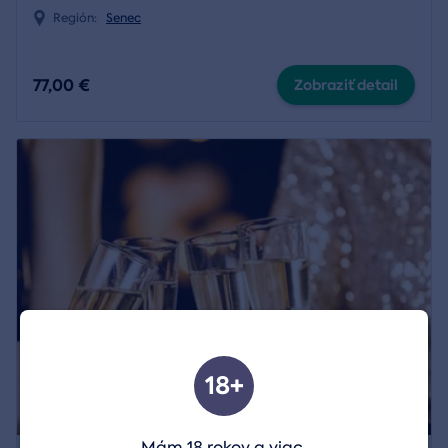
Región:
Senec
77,00 €
Zobraziť detail
18+
Mám 18 rokov a viac.