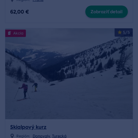
62,00 €
Zobraziť detail
5/5
Akcia
Skialpový kurz
Región:
Donovaly
,
Turecká