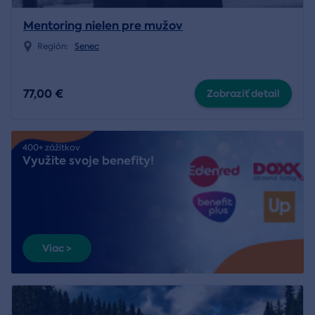
Mentoring nielen pre mužov
Región:
Senec
77,00 €
Zobraziť detail
400+ zážitkov
Využite svoje benefity!
Viac >