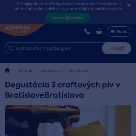
Tie najlepšie letné zážitky čakajú na Adrope! Zbierajte ich s
priateľmi, rodinou alebo si vyhláste svoju osobnú letnú výzvu.
Inšpirujte ma >
Menu
Hľadať
Gurmán
Degustácie
Bratislava
Degustácia 3 craftových pív v
BratislaveBratislava