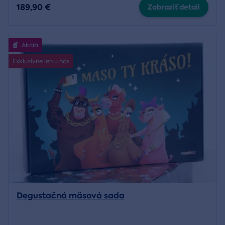
189,90 €
Zobraziť detail
Akcia
Exkluzívne len u nás
Degustačná mäsová sada