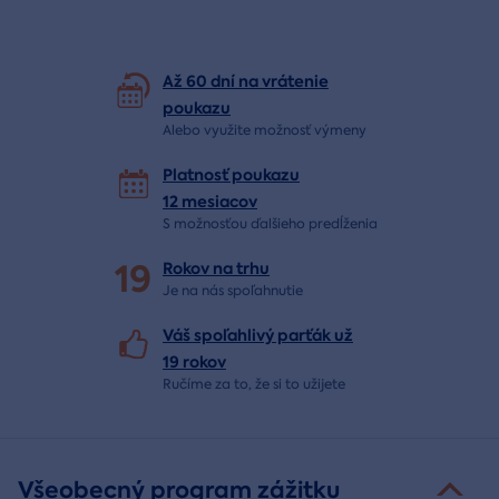
Až 60 dní na vrátenie
poukazu
Alebo využite možnosť výmeny
Platnosť poukazu
12 mesiacov
S možnosťou ďalšieho predĺženia
19
Rokov na
trhu
Je na nás
spoľahnutie
Váš spoľahlivý parťák už
19 rokov
Ručíme za to,
že si to užijete
Všeobecný program zážitku