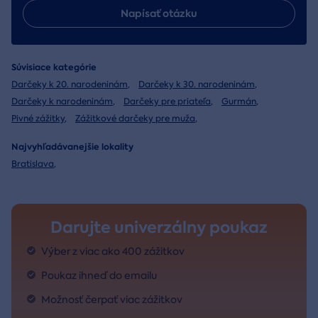
Napísať otázku
Súvisiace kategórie
Darčeky k 20. narodeninám
,
Darčeky k 30. narodeninám
,
Darčeky k narodeninám
,
Darčeky pre priateľa
,
Gurmán
,
Pivné zážitky
,
Zážitkové darčeky pre muža
,
Najvyhľadávanejšie lokality
Bratislava
,
Darujte univerzálny poukaz
Výber z viac ako 400 zážitkov
Poukaz ihneď do emailu
Možnosť čerpať viac zážitkov