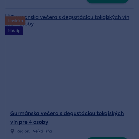
Novinka
Náš tip
Gurmánska večera s degustáciou tokajských
vín pre 4 osoby
Región:
Veľká Tŕňa