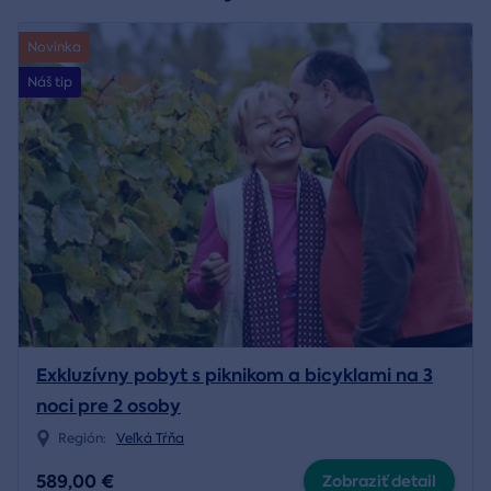
Novinka
Náš tip
Exkluzívny pobyt s piknikom a bicyklami na 3
noci pre 2 osoby
Región:
Veľká Tŕňa
589,00 €
Zobraziť detail