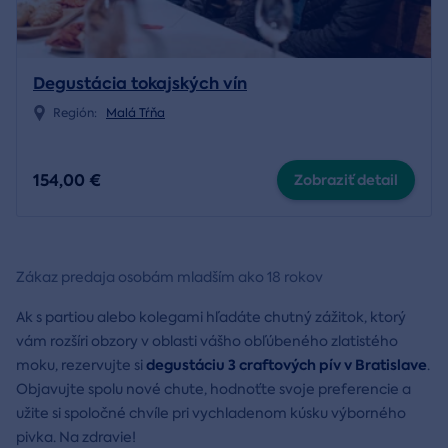
Degustácia tokajských vín
Región:
Malá Tŕňa
154,00 €
Zobraziť detail
Zákaz predaja osobám mladším ako 18 rokov
Ak s partiou alebo kolegami hľadáte chutný zážitok, ktorý
vám rozšíri obzory v oblasti vášho obľúbeného zlatistého
degustáciu 3 craftových pív v Bratislave
moku, rezervujte si
.
Objavujte spolu nové chute, hodnoťte svoje preferencie a
užite si spoločné chvíle pri vychladenom kúsku výborného
pivka. Na zdravie!