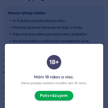
Hlavné výhody zážitku
3× 0,4l pivá za zvýhodnenú cenu
Možnosť spoznať rôzne pivné štýly a chute
Príjemná atmosféra pre stretnutie s priateľmi
Nové poznatky o craftovom remeselnom pive
Pozor, pivkári! Pripravte sa na objaviteľskú cestu svetom
18+
remeselne varených pív v bratislavskom Time bare. S
tri veľké starostlivo vybrané craftové
priateľmi ochutnáte
pivá Polička 11°
z aktuálnej ponuky a zistíte, aké poklady sa v
Mám 18 rokov a viac.
nich skrývajú.
Zákaz predaja osobám mladším ako 18 rokov.
Polička 11°
Otakar
Pivo
, konkrétne svetlý ležiak s názvom
, je
tradičné české pivo s históriou spojenou so založením mesta
Potvrdzujem
Polička českým kráľom Přemyslom Otakarom II. v roku 1265.
Pivovar v Poličke si zakladá na tradičnej výrobe s použitím