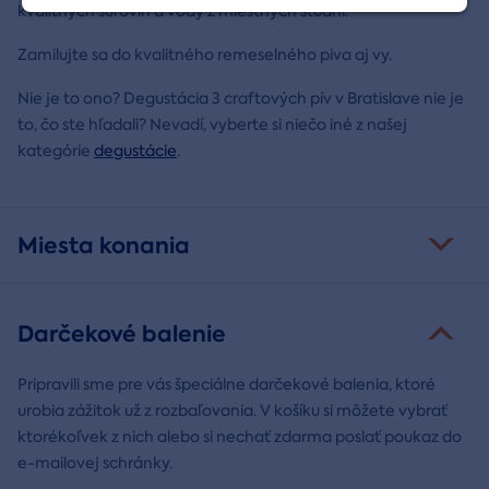
kvalitných surovín a vody z miestnych studní.
Zamilujte sa do kvalitného remeselného piva aj vy.
Nie je to ono? Degustácia 3 craftových pív v Bratislave nie je
to, čo ste hľadali? Nevadí, vyberte si niečo iné z našej
kategórie
degustácie
.
Miesta konania
Darčekové balenie
Pripravili sme pre vás špeciálne darčekové balenia, ktoré
urobia zážitok už z rozbaľovania. V košíku si môžete vybrať
ktorékoľvek z nich alebo si nechať zdarma poslať poukaz do
e-mailovej schránky.