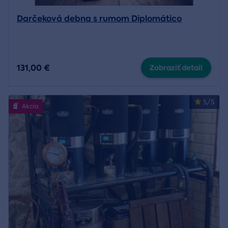
Darčeková debna s rumom Diplomático
131,00 €
Zobraziť detail
5/5
Akcia