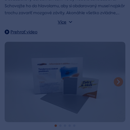
Schovajte ho do hlavolamu, aby si obdarovaný musel najskôr
trochu zavariť mozgové závity. Akonáhle všetko zvládne,
objaví poukaz na zážitok i s vašim venováním.
Vonkajšie rozmery: 15,5 × 8,5 × 5 cm
Více
Prehrať video