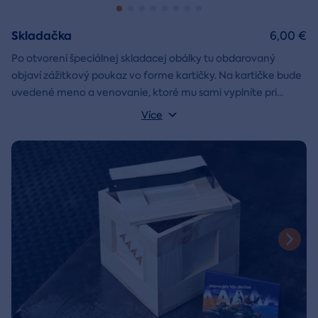
Skladačka
6,00 €
Po otvorení špeciálnej skladacej obálky tu obdarovaný
objaví zážitkový poukaz vo forme kartičky. Na kartičke bude
uvedené meno a venovanie, ktoré mu sami vyplníte pri
objednávaní.
Více