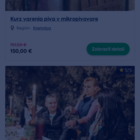
Kurz varenia piva v mikropivovare
Región:
Kremnica
191,00 €
Zobraziť detail
150,00 €
5/5