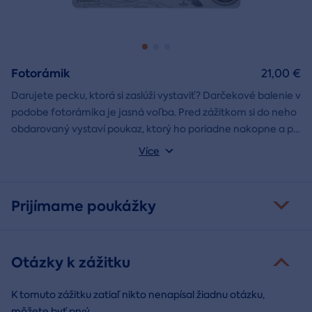
Fotorámik
21,00 €
Darujete pecku, ktorá si zaslúži vystaviť? Darčekové balenie v
podobe fotorámika je jasná voľba. Pred zážitkom si do neho
obdarovaný vystaví poukaz, ktorý ho poriadne nakopne a po
absolvovaní tam poputuje fotka zo zážitku, ktorá pri každom
Môžete vybrať z motívov balónový, tunelový a univerzálny
Více
pohľade oživí spomienky.
fotorámik.
Prijímame poukážky
Otázky k zážitku
K tomuto zážitku zatiaľ nikto nenapísal žiadnu otázku,
môžete byť prvý.