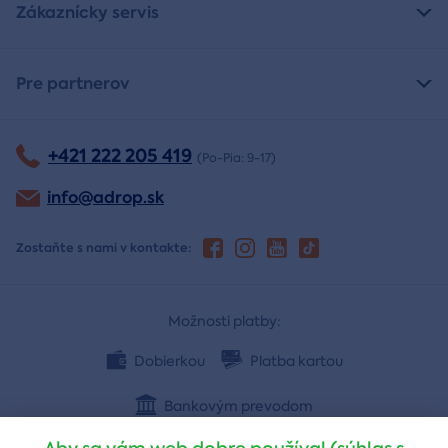
Zákaznícky servis
Pre partnerov
+421 222 205 419
(Po-Pia: 9-17)
info@adrop.sk
Zostaňte s nami v kontakte:
Možnosti platby:
Dobierkou
Platba kartou
Bankovým prevodom