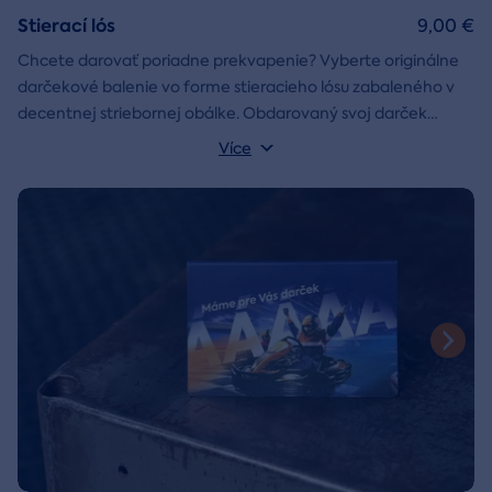
Stierací lós
9,00 €
Chcete darovať poriadne prekvapenie? Vyberte originálne
darčekové balenie vo forme stieracieho lósu zabaleného v
decentnej striebornej obálke. Obdarovaný svoj darček
objaví až po chvíľke napätia počas stierania. Jedno je isté, u
Více
nás je každý lós výherný!