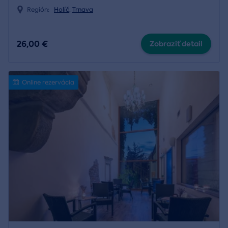
Región:
Holíč
,
Trnava
26,00 €
Zobraziť detail
Online rezervácia