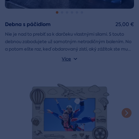
Debna s páčidlom
25,00 €
Nie je nad to prebiť sa k darčeku vlastnými silami. S touto
debnou zabodujete už samotným netradičným balením. No
a potom ešte raz, keď obdarovaný zistí, aký zážitok ste mu
darčekovú skladačku
vybrali. Debna obsahuje
Vonkajšie rozmery: 20 × 20 × 20 cm
s poukazom
Více
na vami vybraný zážitok. A ak budete chcieť, tak aj
štýlové tričko
na pamiatku. Motív debny môžete vybrať s
k svadbe, Vianociam
z lásky
prianím
alebo len tak
.