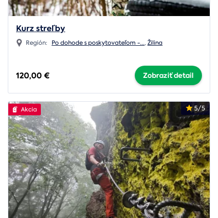
Kurz streľby
Región:
Po dohode s poskytovateľom -
...
,
Žilina
120,00 €
Zobraziť detail
5/5
Akcia