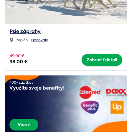
Psie záprahy
Región:
Donovaly
49,00 €
Zobraziť detail
38,00 €
400+ zážitkov
Využite svoje benefity!
Viac >