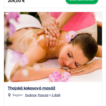
204,00 €
Thajská kokosová masáž
Región:
Dudince
,
Poprad
a
2 ďalší