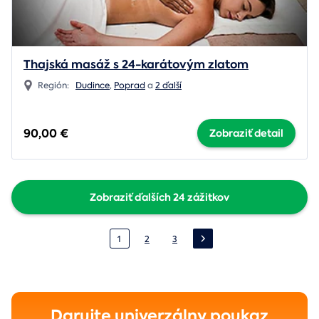
Thajská masáž s 24-karátovým zlatom
Región:
Dudince
,
Poprad
a
2 ďalší
90,00 €
Zobraziť detail
Zobraziť ďalších 24 zážitkov
1
2
3
Darujte univerzálny poukaz