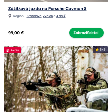
Zážitková jazda na Porsche Cayman S
Región:
Bratislava
,
Zvolen
a
4 ďalší
99,00 €
Zobraziť detail
5/5
Akcia