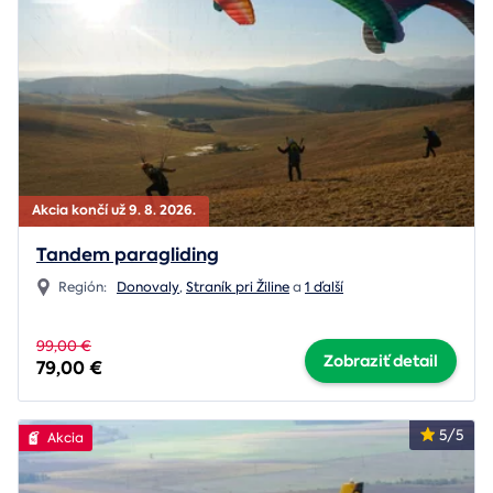
Akcia končí už 9. 8. 2026.
Tandem paragliding
Región:
Donovaly
,
Straník pri Žiline
a
1 ďalší
99,00 €
Zobraziť detail
79,00 €
5/5
Akcia