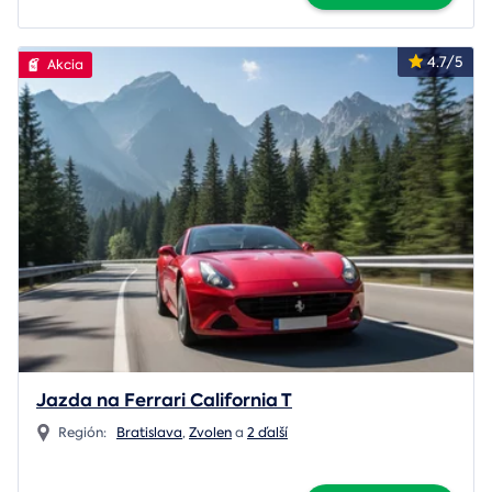
4.7/5
Akcia
Jazda na Ferrari California T
Región:
Bratislava
,
Zvolen
a
2 ďalší