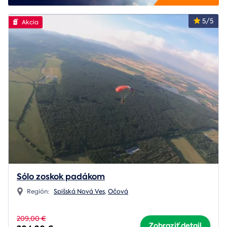
5/5
Akcia
Sólo zoskok padákom
Región:
Spišská Nová Ves
,
Očová
209,00 €
Zobraziť detail