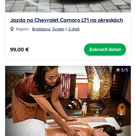
Jazda na Chevrolet Camaro LT1 na okreskách
Región:
Bratislava
,
Zvolen
a
2 ďalší
99,00 €
Zobraziť detail
5/5