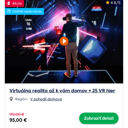
4.8/5
Akcia
Online rezervácia
Virtuálna realita až k vám domov + 25 VR hier
Región:
V pohodlí domova
119,00 €
Zobraziť detail
95,00 €