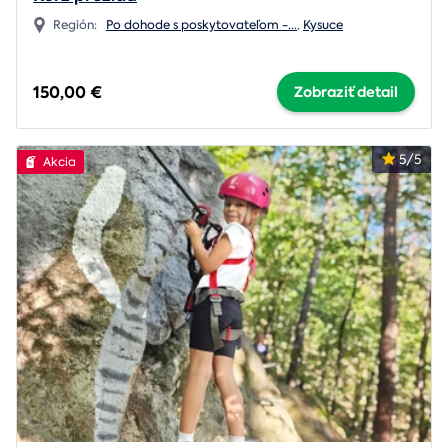
Región:
Po dohode s poskytovateľom -
...
,
Kysuce
150,00 €
Zobraziť detail
5/5
Akcia