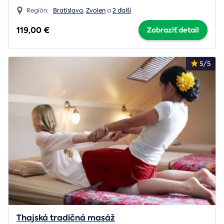
Región:
Bratislava
,
Zvolen
a
2 ďalší
119,00 €
Zobraziť detail
5/5
Thajská tradičná masáž