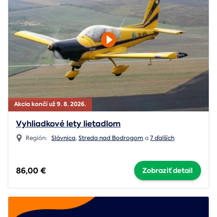
Akcia končí už 9. 8. 2026.
Vyhliadkové lety lietadlom
Región:
Slávnica
,
Streda nad Bodrogom
a
7 ďalších
86,00 €
Zobraziť detail