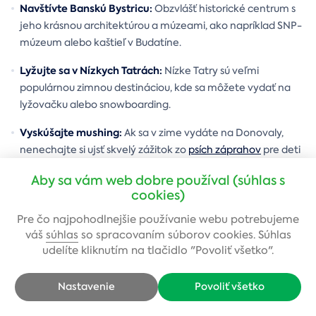
Navštívte Banskú Bystricu:
Obzvlášť historické centrum s
jeho krásnou architektúrou a múzeami, ako napríklad SNP-
múzeum alebo kaštieľ v Budatíne.
Lyžujte sa v Nízkych Tatrách:
Nízke Tatry sú veľmi
populárnou zimnou destináciou, kde sa môžete vydať na
lyžovačku alebo snowboarding.
Vyskúšajte mushing:
Ak sa v zime vydáte na Donovaly,
nenechajte si ujsť skvelý zážitok zo
psích záprahov
pre deti
aj dospelých.
Aby sa vám web dobre používal (súhlas s
cookies)
Prezrite si prírodu z výšky:
Tandemový termický let
nad
Banskou Bystricou či Donovalmi je skvelým zážitkom i
Pre čo najpohodlnejšie používanie webu potrebujeme
darčekom pre blízkych s dobrodružnou náturou.
váš
súhlas
so spracovaním súborov cookies. Súhlas
udelíte kliknutím na tlačidlo "Povoliť všetko".
Preleťte sa nad Banskobystrickým krajom:
Vyhliadkové
lety z letiska v Očovej
vám jednoducho vezmú dych!
Nastavenie
Povoliť všetko
Turistika:
Banskobystrický kraj ponúka množstvo