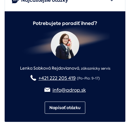
Najčastejšie otázky
Potrebujete poradiť ihneď?
Lenka Sobková Rejdovianová
,
zákaznícky servis
+421 222 205 419
(Po-Pia: 9-17)
info@adrop.sk
Napísať otázku