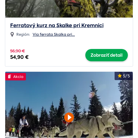
Ferratový kurz na Skalke pri Kremnici
Región:
Via ferrata Skalka pri
...
56,90 €
Zobraziť detail
54,90 €
5/5
Akcia