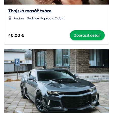
Thajská masáž tváre
Región:
Dudince
,
Poprad
a
2 ďalší
40,00 €
Zobraziť detail