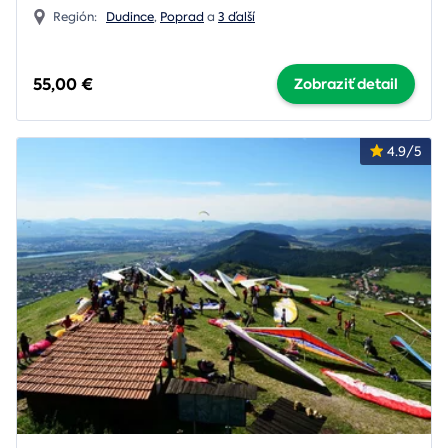
Región:
Dudince
,
Poprad
a
3 ďalší
55,00 €
Zobraziť detail
4.9/5