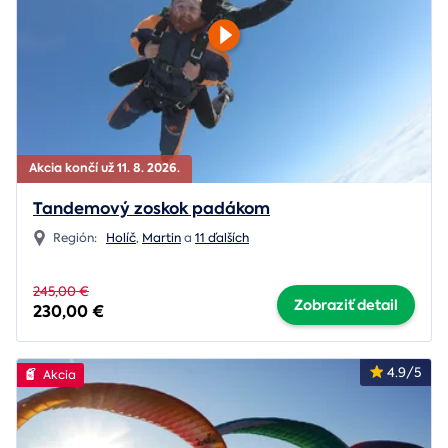
Akcia končí už 11. 8. 2026.
Tandemový zoskok padákom
Región:
Holíč
,
Martin
a
11 ďalších
245,00 €
Zobraziť detail
230,00 €
4.9/5
Akcia