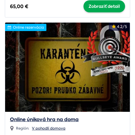
65,00 €
Zobraziť detail
4.2/5
Online rezervácia
Online úniková hra na doma
Región:
V pohodlí domova