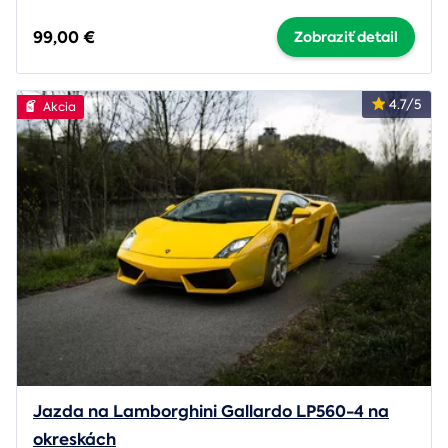
99,00 €
Zobraziť detail
4.7/5
Akcia
Jazda na Lamborghini Gallardo LP560-4 na
okreskách