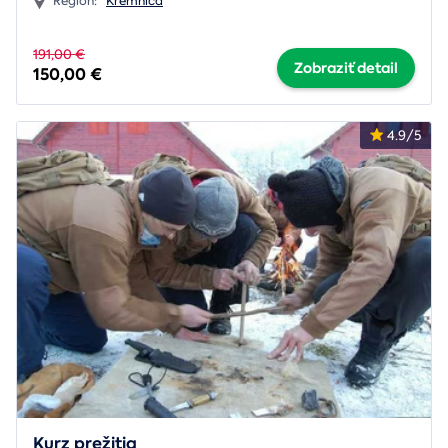
Región:
Kremnica
191,00 €
Zobraziť detail
150,00 €
4.9/5
Kurz prežitia