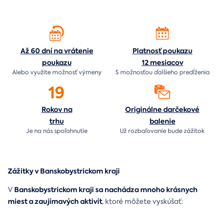
Až 60 dní na vrátenie
Platnosť poukazu
poukazu
12 mesiacov
Alebo využite možnosť výmeny
S možnosťou ďalšieho predĺženia
19
Rokov na
Originálne darčekové
trhu
balenie
Je na nás
spoľahnutie
Už rozbaľovanie bude
zážitok
Zážitky v Banskobystrickom kraji
Banskobystrickom kraji sa nachádza mnoho krásnych
V
miest a zaujímavých aktivít
, ktoré môžete vyskúšať: