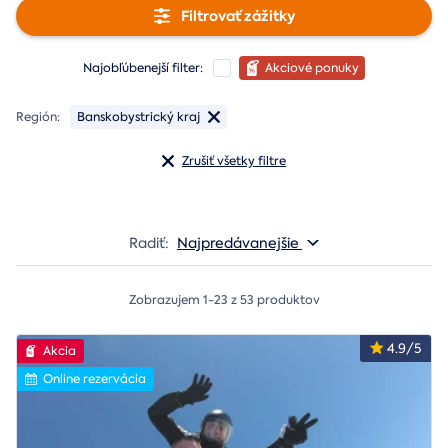
Filtrovať zážitky
Najobľúbenejší filter:
Akciové ponuky
Región:
Banskobystrický kraj
Zrušiť všetky filtre
Radiť:
Najpredávanejšie
Zobrazujem 1-23 z 53 produktov
4.9/5
Akcia
Online rezervácia