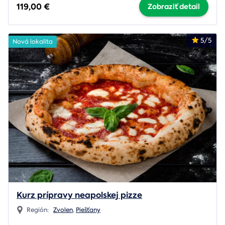
119,00 €
Zobraziť detail
5/5
Nová lokalita
Kurz prípravy neapolskej pizze
Región:
Zvolen
,
Piešťany