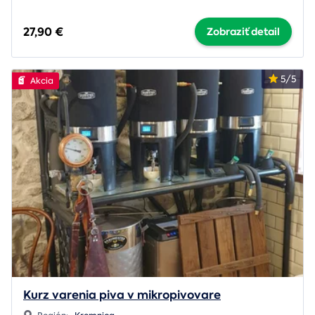
27,90 €
Zobraziť detail
5/5
Akcia
Kurz varenia piva v mikropivovare