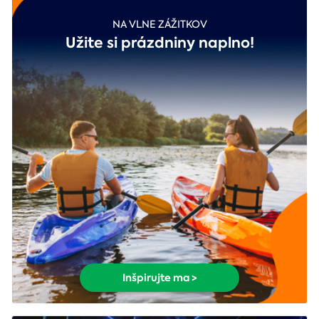
NA VLNE ZÁŽITKOV
Užite si prázdniny naplno!
Inšpirujte ma >