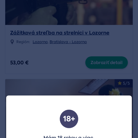
Zážitková streľba na strelnici v Lozorne
Región:
Lozorno
,
Bratislava - Lozorno
53,00 €
Zobraziť detail
5/5
18+
Mám 18 rokov a viac.