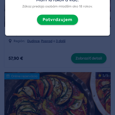
Zákaz predaja osobám mladším ako 18 rokov.
Potvrdzujem
Thajská tradičná masáž
Región:
Dudince
,
Poprad
a
3 ďalší
57,90 €
Zobraziť detail
5/5
Online rezervácia