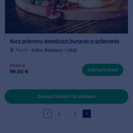
Kurz prípravy domácich burgrov a grilovania
Región:
Košice
,
Bratislava
a
1 ďalší
119,00 €
Zobraziť detail
99,00 €
Zobraziť ďalších 24 zážitkov
…
1
2
7