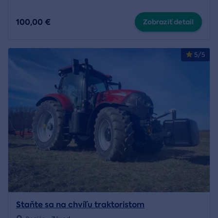
100,00 €
Zobraziť detail
5/5
Staňte sa na chvíľu traktoristom