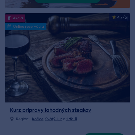
4.7/5
Akcia
Online rezervácia
Kurz prípravy lahodných steakov
Región:
Košice
,
Svätý Jur
a
1 ďalší