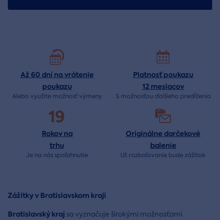
Až 60 dní na vrátenie
Platnosť poukazu
poukazu
12 mesiacov
Alebo využite možnosť výmeny
S možnosťou ďalšieho predĺženia
19
Rokov na
Originálne darčekové
trhu
balenie
Je na nás
spoľahnutie
Už rozbaľovanie bude
zážitok
Zážitky v Bratislavskom kraji
Bratislavský kraj
sa vyznačuje širokými možnosťami