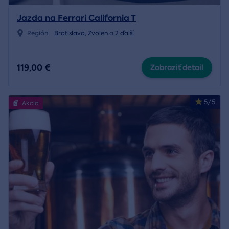
Jazda na Ferrari California T
Región:
Bratislava
,
Zvolen
a
2 ďalší
119,00 €
Zobraziť detail
5/5
Akcia