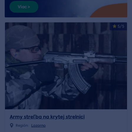
Viac >
5/5
Army streľba na krytej strelnici
Región:
Lozorno