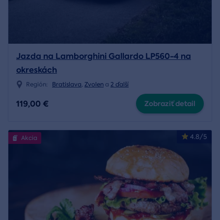
Jazda na Lamborghini Gallardo LP560-4 na
okreskách
Región:
Bratislava
,
Zvolen
a
2 ďalší
119,00 €
Zobraziť detail
4.8/5
Akcia