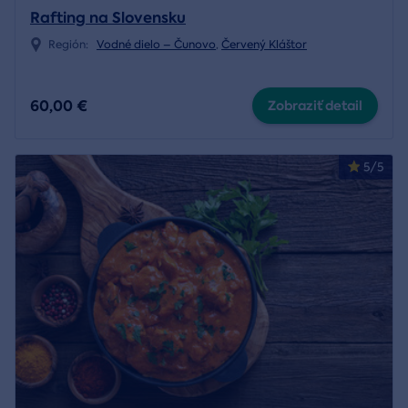
Rafting na Slovensku
Región:
Vodné dielo – Čunovo
,
Červený Kláštor
60,00 €
Zobraziť detail
5/5