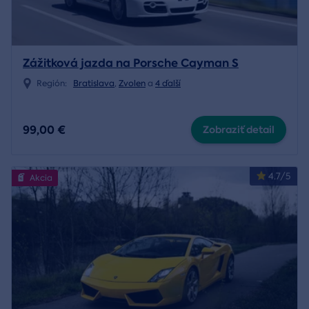
Zážitková jazda na Porsche Cayman S
Región:
Bratislava
,
Zvolen
a
4 ďalší
99,00 €
Zobraziť detail
4.7/5
Akcia