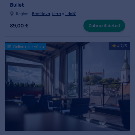
Bullet
Región:
Bratislava
,
Nitra
a
1 ďalší
89,00 €
Zobraziť detail
4.7/5
Online rezervácia