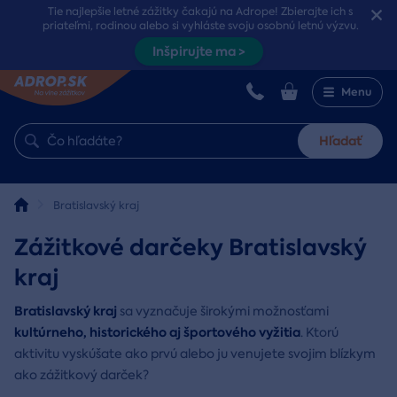
Tie najlepšie letné zážitky čakajú na Adrope! Zbierajte ich s
priateľmi, rodinou alebo si vyhláste svoju osobnú letnú výzvu.
Inšpirujte ma >
Menu
Hľadať
Bratislavský kraj
Zážitkové darčeky Bratislavský
kraj
Bratislavský kraj
sa vyznačuje širokými možnosťami
kultúrneho, historického aj športového vyžitia
. Ktorú
aktivitu vyskúšate ako prvú alebo ju venujete svojim blízkym
ako zážitkový darček?