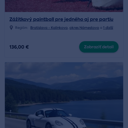
Zážitkový paintball pre jedného aj pre partiu
Región:
Bratislava - Kalinkovo
,
okres Námestovo
a
1 ďalší
136,00 €
Zobraziť detail