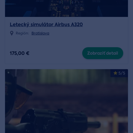
Letecký simulátor Airbus A320
Región:
Bratislava
175,00 €
Zobraziť detail
5/5