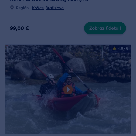
Región:
Košice
,
Bratislava
99,00 €
Zobraziť detail
4.8/5