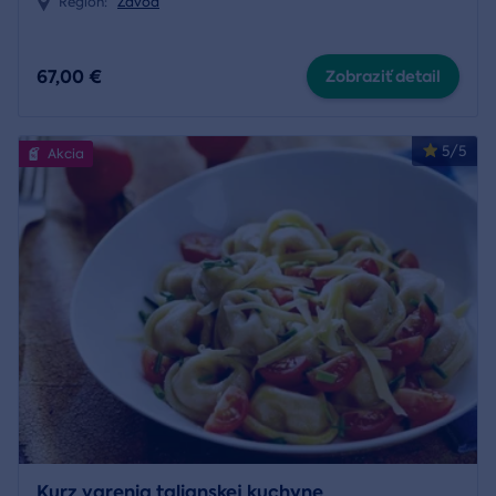
Región:
Závod
67,00 €
Zobraziť detail
5/5
Akcia
Kurz varenia talianskej kuchyne