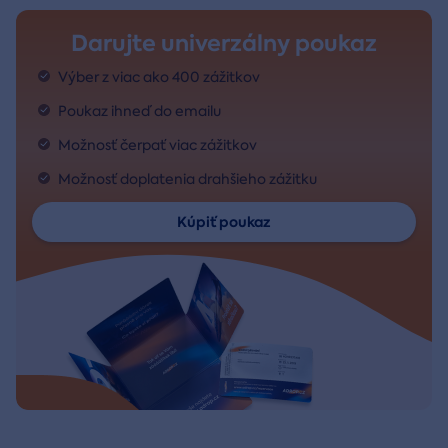
Darujte univerzálny poukaz
Výber z viac ako 400 zážitkov
Poukaz ihneď do emailu
Možnosť čerpať viac zážitkov
Možnosť doplatenia drahšieho zážitku
Kúpiť poukaz