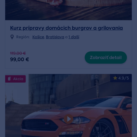
Kurz prípravy domácich burgrov a grilovania
Región:
Košice
,
Bratislava
a
1 ďalší
119,00 €
Zobraziť detail
99,00 €
4.9/5
Akcia