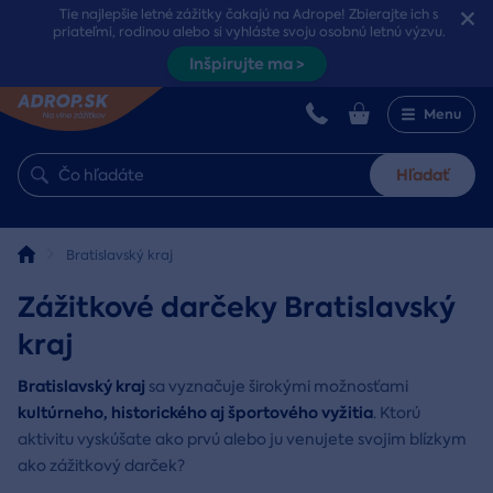
Tie najlepšie letné zážitky čakajú na Adrope! Zbierajte ich s
priateľmi, rodinou alebo si vyhláste svoju osobnú letnú výzvu.
Inšpirujte ma >
Menu
Hľadať
Bratislavský kraj
Zážitkové darčeky Bratislavský
kraj
Bratislavský kraj
sa vyznačuje širokými možnosťami
kultúrneho, historického aj športového vyžitia
. Ktorú
aktivitu vyskúšate ako prvú alebo ju venujete svojim blízkym
ako zážitkový darček?