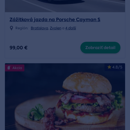
Zážitková jazda na Porsche Cayman S
Región:
Bratislava
,
Zvolen
a
4 ďalší
99,00 €
Zobraziť detail
4.8/5
Akcia