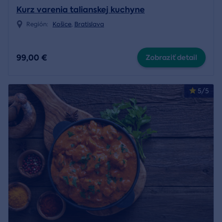
Kurz varenia talianskej kuchyne
Región:
Košice
,
Bratislava
99,00 €
Zobraziť detail
5/5