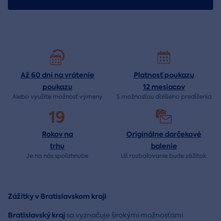
Až 60 dní na vrátenie
Platnosť poukazu
poukazu
12 mesiacov
Alebo využite možnosť výmeny
S možnosťou ďalšieho predĺženia
19
Rokov na
Originálne darčekové
trhu
balenie
Je na nás
spoľahnutie
Už rozbaľovanie bude
zážitok
Zážitky v Bratislavskom kraji
Bratislavský kraj
sa vyznačuje širokými možnosťami