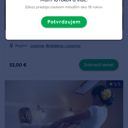
Zákaz predaja osobám mladším ako 18 rokov.
Potvrdzujem
Zážitková streľba na strelnici v Lozorne
Región:
Lozorno
,
Bratislava - Lozorno
53,00 €
Zobraziť detail
5/5