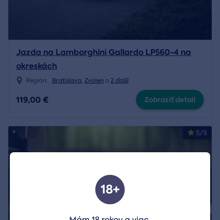
Jazda na Lamborghini Gallardo LP560-4 na
okreskách
Región:
Bratislava
,
Zvolen
a
2 ďalší
119,00 €
Zobraziť detail
5/5
18+
Mám 18 rokov a viac.