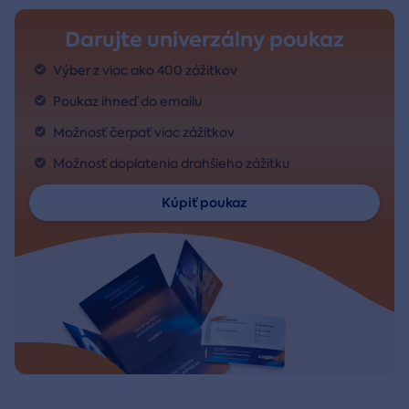
Darujte univerzálny poukaz
Výber z viac ako 400 zážitkov
Poukaz ihneď do emailu
Možnosť čerpať viac zážitkov
Možnosť doplatenia drahšieho zážitku
Kúpiť poukaz