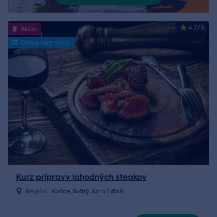
4.7/5
Akcia
Online rezervácia
Kurz prípravy lahodných steakov
Región:
Košice
,
Svätý Jur
a
1 ďalší