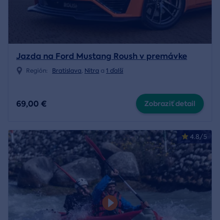
Jazda na Ford Mustang Roush v premávke
Región:
Bratislava
,
Nitra
a
1 ďalší
69,00 €
Zobraziť detail
4.8/5