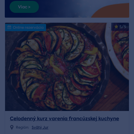
Viac >
5/5
Online rezervácia
Celodenný kurz varenia francúzskej kuchyne
Región:
Svätý Jur