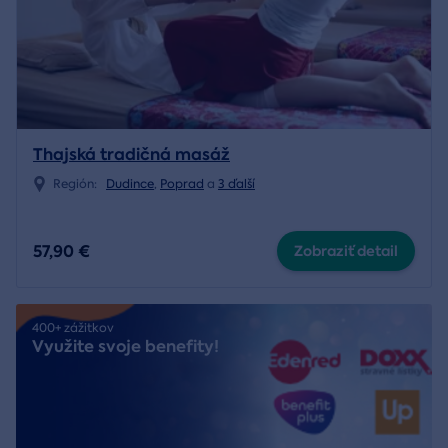
Thajská tradičná masáž
Región:
Dudince
,
Poprad
a
3 ďalší
57,90 €
Zobraziť detail
400+ zážitkov
Využite svoje benefity!