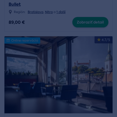
Bullet
Región:
Bratislava
,
Nitra
a
1 ďalší
89,00 €
Zobraziť detail
4.7/5
Online rezervácia