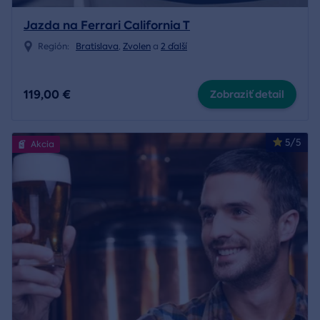
Jazda na Ferrari California T
Región:
Bratislava
,
Zvolen
a
2 ďalší
119,00 €
Zobraziť detail
5/5
Akcia