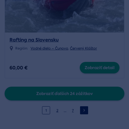
Rafting na Slovensku
Región:
Vodné dielo – Čunovo
,
Červený Kláštor
60,00 €
Zobraziť detail
Zobraziť ďalších 24 zážitkov
…
1
2
7