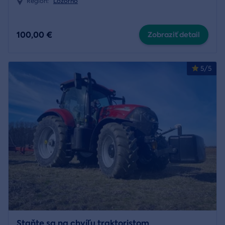
Región:
Lozorno
100,00 €
Zobraziť detail
5/5
Staňte sa na chvíľu traktoristom