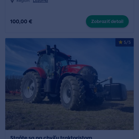
Región:
Lozorno
100,00 €
Zobraziť detail
5/5
Staňte sa na chvíľu traktoristom