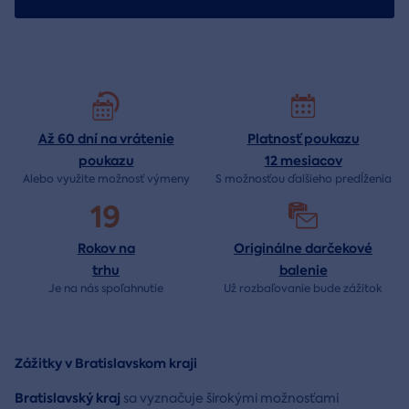
Až 60 dní na vrátenie
Platnosť poukazu
poukazu
12 mesiacov
Alebo využite možnosť výmeny
S možnosťou ďalšieho predĺženia
19
Rokov na
Originálne darčekové
trhu
balenie
Je na nás
spoľahnutie
Už rozbaľovanie bude
zážitok
Zážitky v Bratislavskom kraji
Bratislavský kraj
sa vyznačuje širokými možnosťami