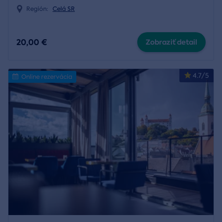
Región:
Celá SR
20,00 €
Zobraziť detail
4.7/5
Online rezervácia