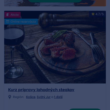
4.7/5
Akcia
Online rezervácia
Kurz prípravy lahodných steakov
Región:
Košice
,
Svätý Jur
a
1 ďalší