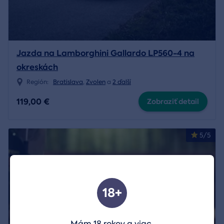
Jazda na Lamborghini Gallardo LP560-4 na
okreskách
Región:
Bratislava
,
Zvolen
a
2 ďalší
119,00 €
Zobraziť detail
5/5
18+
Mám 18 rokov a viac.