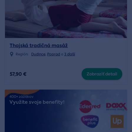
Thajská tradičná masáž
Región:
Dudince
,
Poprad
a
3 ďalší
57,90 €
Zobraziť detail
400+ zážitkov
Využite svoje benefity!