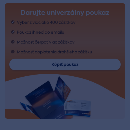
Darujte univerzálny poukaz
Výber z viac ako 400 zážitkov
Poukaz ihneď do emailu
Možnosť čerpať viac zážitkov
Možnosť doplatenia drahšieho zážitku
Kúpiť poukaz