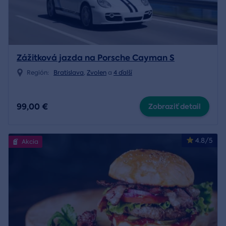
Zážitková jazda na Porsche Cayman S
Región:
Bratislava
,
Zvolen
a
4 ďalší
99,00 €
Zobraziť detail
4.8/5
Akcia