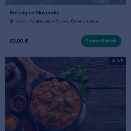
Rafting na Slovensku
Región:
Vodné dielo – Čunovo
,
Červený Kláštor
60,00 €
Zobraziť detail
5/5