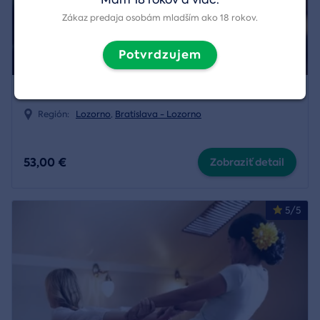
Zákaz predaja osobám mladším ako 18 rokov.
Potvrdzujem
Zážitková streľba na strelnici v Lozorne
Región:
Lozorno
,
Bratislava - Lozorno
53,00 €
Zobraziť detail
5/5