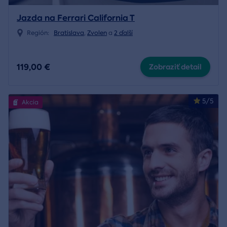
Jazda na Ferrari California T
Región:
Bratislava
,
Zvolen
a
2 ďalší
119,00 €
Zobraziť detail
5/5
Akcia