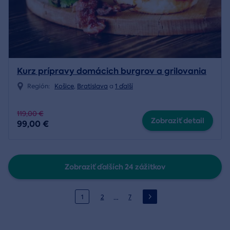
Kurz prípravy domácich burgrov a grilovania
Región:
Košice
,
Bratislava
a
1 ďalší
119,00 €
Zobraziť detail
99,00 €
Zobraziť ďalších 24 zážitkov
…
1
2
7