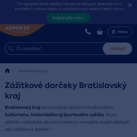
Tie najlepšie letné zážitky čakajú na Adrope! Zbierajte ich s
priateľmi, rodinou alebo si vyhláste svoju osobnú letnú výzvu.
Inšpirujte ma >
Menu
Hľadať
Bratislavský kraj
Zážitkové darčeky Bratislavský
kraj
Bratislavský kraj
sa vyznačuje širokými možnosťami
kultúrneho, historického aj športového vyžitia
. Ktorú
aktivitu vyskúšate ako prvú alebo ju venujete svojim blízkym
ako zážitkový darček?