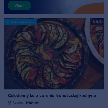
Viac >
5/5
Online rezervácia
Celodenný kurz varenia francúzskej kuchyne
Región:
Svätý Jur