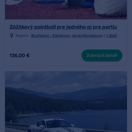
Zážitkový paintball pre jedného aj pre partiu
Región:
Bratislava - Kalinkovo
,
okres Námestovo
a
1 ďalší
136,00 €
Zobraziť detail