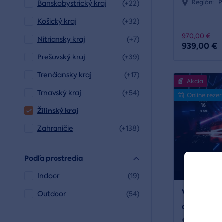
Región:
P
Banskobystrický kraj
(+22)
Košický kraj
(+32)
970,00 €
Nitriansky kraj
(+7)
939,00 €
Prešovský kraj
(+39)
Trenčiansky kraj
(+17)
Akcia
Trnavský kraj
(+54)
Online reze
Žilinský kraj
Zahraničie
(+138)
Podľa prostredia
Indoor
(19)
Virtuálna
Outdoor
(54)
domov + 2
Región:
V