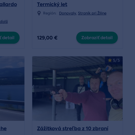
allardo
Termický let
Región:
Donovaly
,
Straník pri Žiline
ďalší
129,00 €
 detail
Zobraziť detail
5/5
che
Zážitková streľba z 10 zbraní