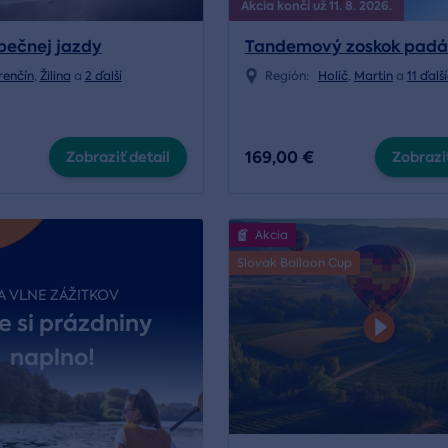
Akcia končí už 11. 8. 2026.
pečnej jazdy
Tandemový zoskok pad
renčín
,
Žilina
a
2 ďalší
Región:
Holíč
,
Martin
a
11 ďalš
169,00 €
Zobraziť detail
Zobraziť
Akcia
Slovak Balloon Cup
A VLNE ZÁŽITKOV
e si prázdniny
naplno!