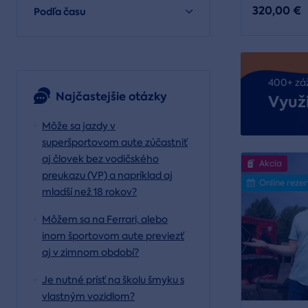
320,00 €
Podľa času
400+ zá
Najčastejšie otázky
Využi
Môže sa jazdy v
superšportovom aute zúčastniť
aj človek bez vodičského
Akcia
preukazu (VP) a napríklad aj
Online reze
mladší než 18 rokov?
Môžem sa na Ferrari, alebo
inom športovom aute previezť
aj v zimnom období?
Je nutné prísť na školu šmyku s
vlastným vozidlom?