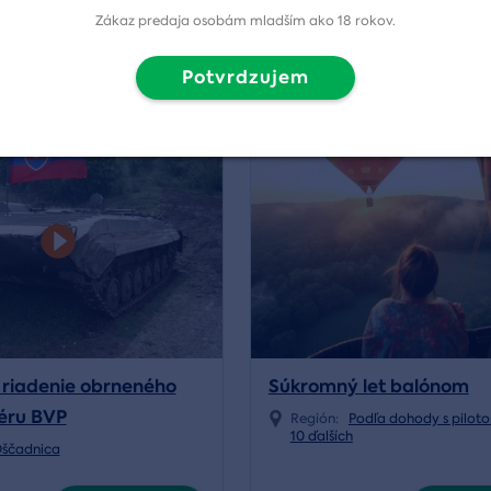
Zákaz predaja osobám mladším ako 18 rokov.
20,00 €
Zobraziť detail
Zobraziť
Potvrdzujem
4.8/5
rvácia
 riadenie obrneného
Súkromný let balónom
éru BVP
Región:
Podľa dohody s pilot
10 ďalších
ščadnica