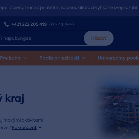
ope! Zbierajte ich s priateľmi, rodinou alebo si vyhláste svoju osobn
+421 222 205 419
(Po-Pia: 9-17)
Hľadať
Pre koho
Podľa príležitosti
Univerzálny pouk
 kraj
zaujímavými aktivitami
 prvé?
Pokračovať