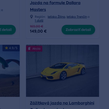
Jazda na formule Dallara
Masters
y
a
Región:
letisko Žilina
,
letisko Trenčín
a
1 ďalší
169,00 €
 detail
Zobraziť detail
149,00 €
4.9/5
Akcia
Zážitková jazda na Lamborghini