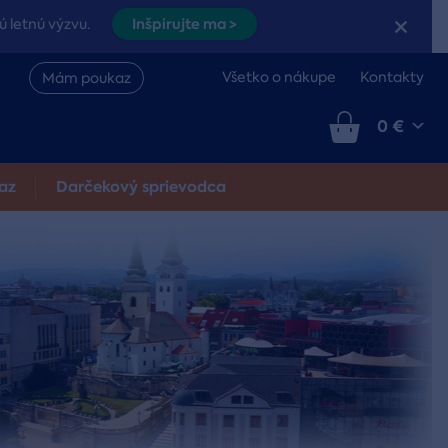
Inšpirujte ma >
ú letnú výzvu.
Všetko o nákupe
Kontakty
Mám poukaz
0 €
az
Darčekový sprievodca