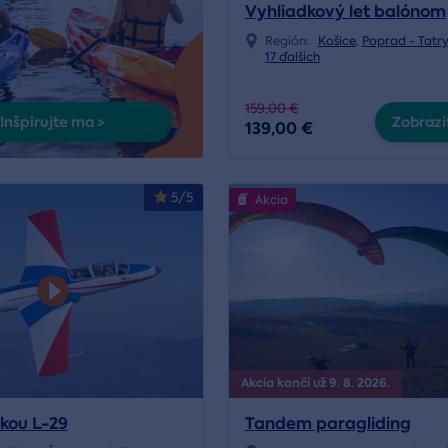
Vyhliadkový let balónom
Región:
Košice
,
Poprad - Tatr
17 ďalších
159,00 €
Inšpirujte ma >
Zobraziť
139,00 €
5/5
Akcia
Akcia končí už 9. 8. 2026.
čkou L-29
Tandem paragliding