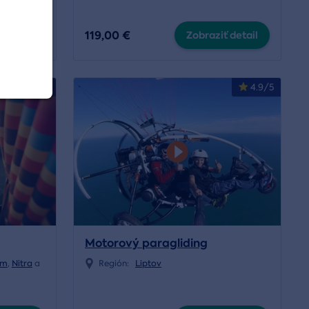
119,00 €
 detail
Zobraziť detail
4.8/5
4.9/5
Motorový paragliding
om
,
Nitra
a
Región:
Liptov