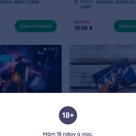
iešťany
,
Žilina
a
2 ďalší
Región:
Donovaly
,
Straník pri 
1 ďalší
99,00 €
Zobraziť detail
Zobraziť
79,00 €
4.8/5
rvácia
18+
 realita až k vám
Univerzálny poukaz
5 VR hier
Región:
Celá SR
Mám 18 rokov a viac.
 pohodlí domova