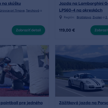
 na skúšku
Jazda na Lamborghini G
LP560-4 na okreskách
úrovce pri Trnave
,
Terchová
a
Región:
Bratislava
,
Zvolen
a
2 
119,00 €
Zobraziť detail
Zobraziť
 paintball pre jedného
Zážitková jazda na Pors