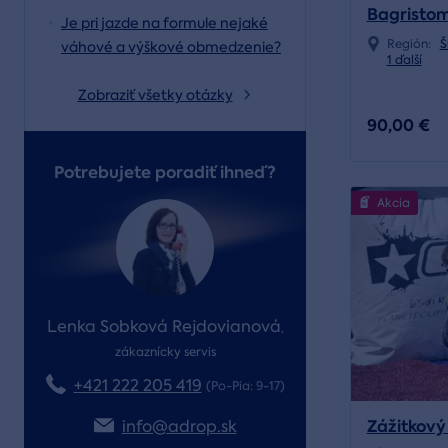
Bagristom
Je pri jazde na formule nejaké
Región:
Š
váhové a výškové obmedzenie?
1 ďalší
Zobraziť všetky otázky
90,00 €
Potrebujete poradiť ihneď?
Akcia
Lenka Sobková Rejdovianová
,
zákaznícky servis
+421 222 205 419
(Po-Pia: 9-17)
Zážitkový
info@adrop.sk