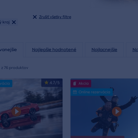
Zrušiť všetky filtre
ý kraj
vanejšie
Najlepšie hodnotené
Najlacnejšie
Na
 z 76 produktov
4.7/5
rvácia
Akcia
Online rezervácia