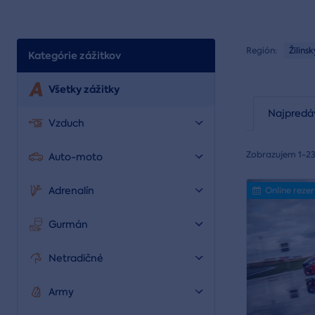
Región:
Žilinsk
Kategórie zážitkov
Všetky zážitky
Najpredá
Vzduch
Zobrazujem 1-23
Auto-moto
Adrenalín
Online reze
Gurmán
Netradičné
Army