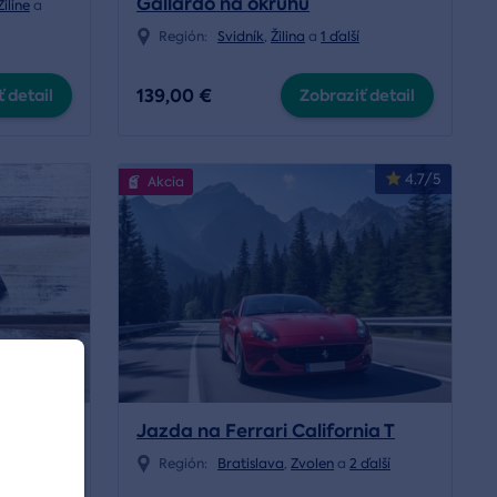
Gallardo na okruhu
Žiline
a
Región:
Svidník
,
Žilina
a
1 ďalší
139,00 €
 detail
Zobraziť detail
4.7/5
Akcia
Jazda na Ferrari California T
Región:
Bratislava
,
Zvolen
a
2 ďalší