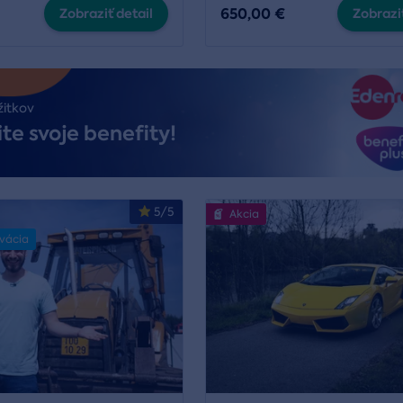
650,00 €
Zobraziť detail
Zobraziť
žitkov
te svoje benefity!
5/5
Akcia
rvácia