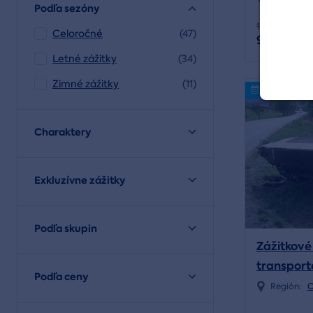
Podľa sezóny
119,00 €
Celoročné
(47)
95,00 €
Letné zážitky
(34)
Zimné zážitky
(11)
Online reze
Charaktery
Exkluzívne zážitky
Podľa skupin
Zážitkové
transport
Podľa ceny
Región:
O