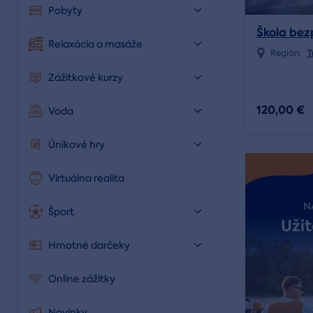
Pobyty
Škola bez
Relaxácia a masáže
Región:
T
Zážitkové kurzy
120,00 €
Voda
Únikové hry
Virtuálna realita
N
Šport
Užit
Hmotné darčeky
Online zážitky
Novinky