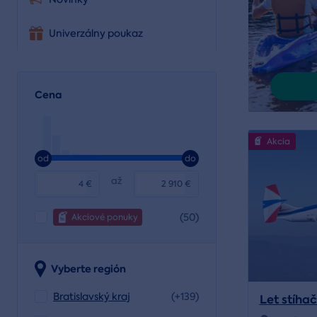
Univerzálny poukaz
Cena
Akcia
od
do
až
€
€
(50)
Akciové ponuky
Vyberte región
Bratislavský kraj
(+139)
Let stíha