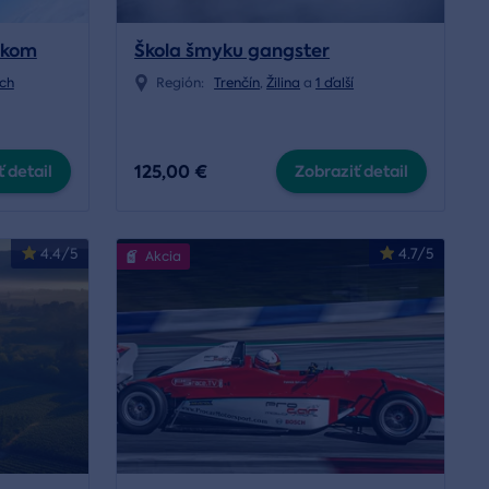
ákom
Škola šmyku gangster
ích
Región:
Trenčín
,
Žilina
a
1 ďalší
125,00 €
 detail
Zobraziť detail
4.4/5
4.7/5
Akcia