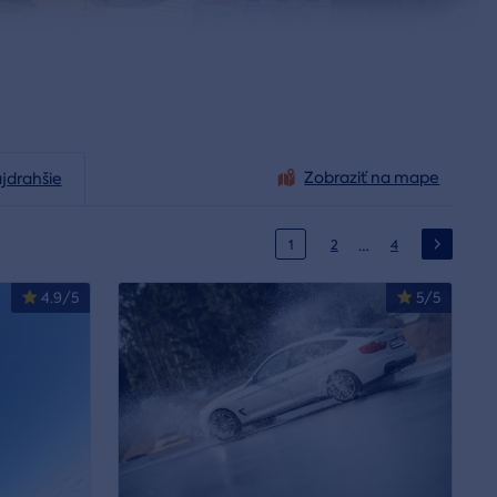
Zobraziť na mape
jdrahšie
…
1
2
4
4.9/5
5/5