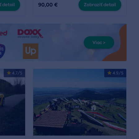
90,00 €
 detail
Zobraziť detail
Viac >
4.7/5
4.9/5