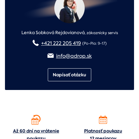
Lenka Sobková Rejdovianová
,
zákaznícky servis
+421 222 205 419
(Po-Pia: 9-17)
info@adrop.sk
Napísať otázku
Až 60 dní na vrátenie
Platnosť poukazu
poukazu
12 mesiacov