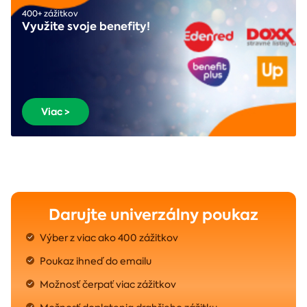
400+ zážitkov
Využite svoje benefity!
Viac >
Darujte univerzálny poukaz
Výber z viac ako 400 zážitkov
Poukaz ihneď do emailu
Možnosť čerpať viac zážitkov