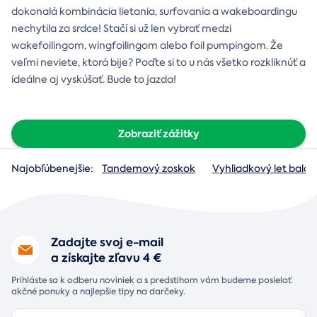
dokonalá kombinácia lietania, surfovania a wakeboardingu
nechytila za srdce! Stačí si už len vybrať medzi
wakefoilingom, wingfoilingom alebo foil pumpingom. Že
veľmi neviete, ktorá bije? Poďte si to u nás všetko rozkliknúť a
ideálne aj vyskúšať. Bude to jazda!
Zobraziť zážitky
Najobľúbenejšie:
Tandemový zoskok
Vyhliadkový let baló
Zadajte svoj e-mail
a získajte zľavu 4 €
Prihláste sa k odberu noviniek a s predstihom vám budeme posielať
akčné ponuky a najlepšie tipy na darčeky.