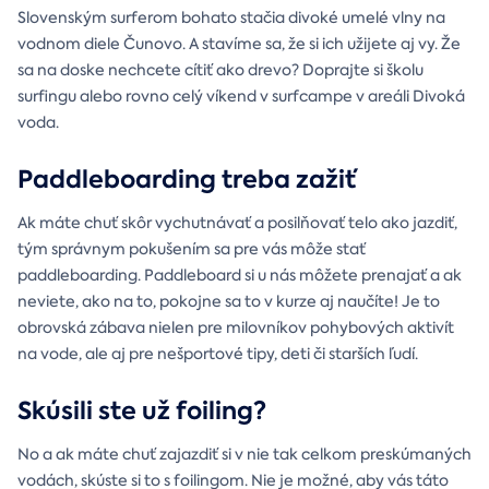
Slovenským surferom bohato stačia divoké umelé vlny na
vodnom diele Čunovo. A stavíme sa, že si ich užijete aj vy. Že
sa na doske nechcete cítiť ako drevo? Doprajte si školu
surfingu alebo rovno celý víkend v surfcampe v areáli Divoká
voda.
Paddleboarding treba zažiť
Ak máte chuť skôr vychutnávať a posilňovať telo ako jazdiť,
tým správnym pokušením sa pre vás môže stať
paddleboarding. Paddleboard si u nás môžete prenajať a ak
neviete, ako na to, pokojne sa to v kurze aj naučíte! Je to
obrovská zábava nielen pre milovníkov pohybových aktivít
na vode, ale aj pre nešportové tipy, deti či starších ľudí.
Skúsili ste už foiling?
No a ak máte chuť zajazdiť si v nie tak celkom preskúmaných
vodách, skúste si to s foilingom. Nie je možné, aby vás táto