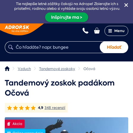
Tie najlepšie letné zážitky čakajú na Adrope! Zbierajte ich s
priateľmi, rodinou alebo si vyhláste svoju osobnú letnú výzvu.
Inšpirujte ma >
Menu
Hľadať
Vzduch
Tandemové zoskoky
Očová
Tandemový zoskok padákom
Očová
4,9
348 recenzií
Akcia