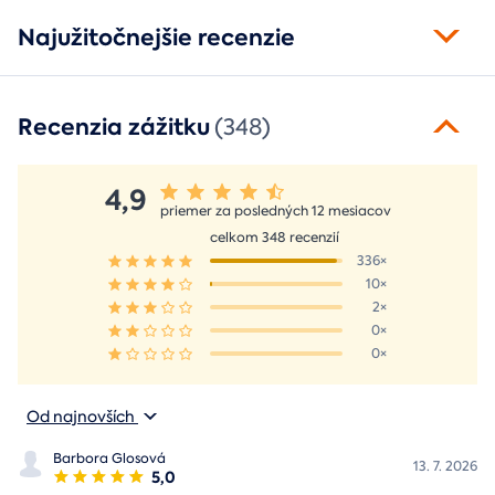
Najužitočnejšie recenzie
Recenzia zážitku
(348)
4,9
priemer za posledných 12 mesiacov
celkom 348 recenzií
336×
10×
2×
0×
0×
Od najnovších
Barbora Glosová
13. 7. 2026
5,0