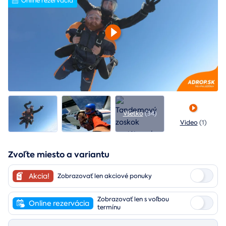
Online rezervácia
Všetko
(34)
Video
(1)
Zvoľte miesto a variantu
Akcia!
Zobrazovať len akciové ponuky
Zobrazovať len s voľbou
Online rezervácia
termínu