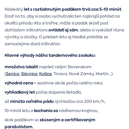
let s roztiahnutým padákom trvá cca 5-10 minút
Následný
.
Dosť na to, aby si osoba vychutnala ten najkrajší pohľad na
okolitú prírodu. Kto si trúfne, môže si padák skúsiť pod
ovládať aj sám
dohľadom inštruktora
, alebo si vyskúšať rôzne
vývrtky a otočky. O priebeh letu aj hladké pristátie sa
samozrejme stará inštruktor.
Hlavné výhody nášho tandemového zoskoku:
množstvo lokalít
naprieč celým Slovenskom
(
Senica
,
Slávnica
,
Košice
, Trnava, Nové Zámky, Martin...)
výhodná cena
+ sezónne akcie počas celého roka,
vyhliadkový let
počas stúpania lietadla,
minúta voľného pádu
až
rýchlosťou cca 200 km/h,
kochania sa
10 minút letu a
nádhernou krajinou,
skúseným a certifikovaným
skok padákom so
parašutistom.