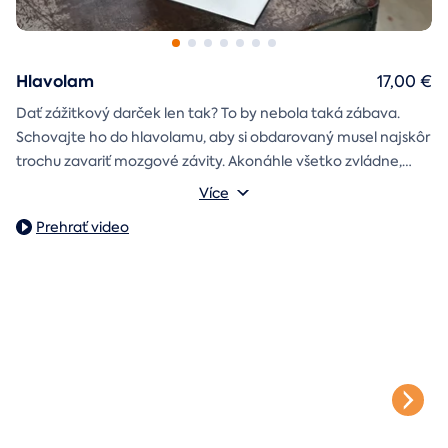
Hlavolam
17,00 €
Dať zážitkový darček len tak? To by nebola taká zábava.
Schovajte ho do hlavolamu, aby si obdarovaný musel najskôr
trochu zavariť mozgové závity. Akonáhle všetko zvládne,
objaví poukaz na zážitok i s vašim venováním.
Vonkajšie rozmery: 15,5 × 8,5 × 5 cm
Více
Prehrať video