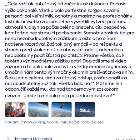
„
Celý zážitok bol úžasný od začiatku až dokonca. Počasie
vyšlo dokonalé. Všetko bolo perfektne zorganizované,
personál bol veľmi milý, ochotný a maximálne profesionálny.
Inštruktor všetko zrozumiteľne vysvetlili, vytvoril príjemnú
atmosféru a syn sa počas celého priebehu cítil bezpečne,
komfortne bez stresu či pochybenia. Samotný zoskok bol pre
neho nezabudnuteľným zážitkom a ešte dlho o ňom
nadšene rozprával. Zážitok plný emócií – od rešpektu a
strachu pred skokom až po obrovskú radosť, adrenalín a
neopísateľný pocit šťastia po pristátí. Presne všetko, čo k
takému výnimočnému zážitku patrí. Doplatili sme si video
záznam a to dokonale zachytilo všetky emócie či grimasy a
umožnili nám tento výnimočný okamih prežívať znova s ním.
Ďakujeme celému tímu za úžasný prístup, profesionalitu a
nezabudnuteľný zážitok. Všetko bolo na 1*. Môžeme len
odporučiť každému, kto nad tandemovým zoskokom
uvažuje. Určite to nebola naša posledná návšteva!
“
Variant: Trnavský kraj, cca 40 min, Počet osôb: 1 dieťa
Michaela Melichová