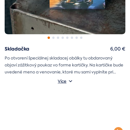
Skladačka
6,00 €
Po otvorení špeciálnej skladacej obálky tu obdarovaný
objaví zážitkový poukaz vo forme kartičky. Na kartičke bude
uvedené meno a venovanie, ktoré mu sami vyplníte pri
objednávaní.
Více