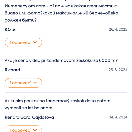
Интересуют даты с 1 по 4 мая.какая стоимость с
видео или фото?какой максимальный вес человека
должен быть?
Юлия
26. 4. 2025
1 odpoveď
Aká je cena videa pri tandemovom zoskoku zo 6000 m?
Richard
25. 8. 2024
1 odpoveď
Ak kupim poukaz na tandemový zoskok da sa potom
vymenit za let balonom
Renara Gorol Gajdosova
14. 4. 2024
1 odpoveď