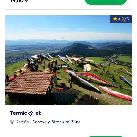
79,00 €
4.9/5
Termický let
Región:
Donovaly
,
Straník pri Žiline