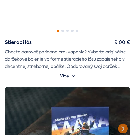
Stierací lós
9,00 €
Chcete darovať poriadne prekvapenie? Vyberte originálne
darčekové balenie vo forme stieracieho lósu zabaleného v
decentnej striebornej obálke. Obdarovaný svoj darček
objaví až po chvíľke napätia počas stierania. Jedno je isté, u
Více
nás je každý lós výherný!