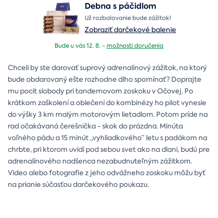
Debna s páčidlom
Už rozbalovanie bude zážitok!
Zobraziť darčekové balenie
Bude u vás 12. 8. -
možnosti doručenia
Chceli by ste darovať suprový adrenalínový zážitok, na ktorý
bude obdarovaný ešte rozhodne dlho spomínať? Doprajte
mu pocit slobody pri tandemovom zoskoku v Očovej. Po
krátkom zaškolení a oblečení do kombinézy ho pilot vynesie
do výšky 3 km malým motorovým lietadlom. Potom príde na
rad očakávaná čerešnička - skok do prázdna. Minúta
voľného pádu a 15 minút ,,vyhliadkového” letu s padákom na
chrbte, pri ktorom uvidí pod sebou svet ako na dlani, budú pre
adrenalínového nadšenca nezabudnuteľným zážitkom.
Video alebo fotografie z jeho odvážneho zoskoku môžu byť
na prianie súčasťou darčekového poukazu.