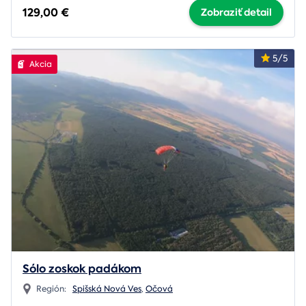
129,00 €
Zobraziť detail
5/5
Akcia
Sólo zoskok padákom
Región:
Spišská Nová Ves
,
Očová