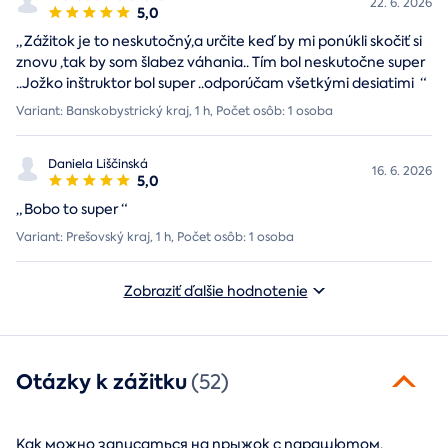
22. 6. 2026
5,0
„
Zážitok je to neskutočný,a určite keď by mi ponúkli skočiť si
znovu ,tak by som šlabez váhania.. Tím bol neskutočne super
..Jožko inštruktor bol super ..odporúčam všetkými desiatimi
“
Variant: Banskobystrický kraj, 1 h, Počet osôb: 1 osoba
Daniela Liščinská
16. 6. 2026
5,0
„
Bobo to super
“
Variant: Prešovský kraj, 1 h, Počet osôb: 1 osoba
Zobraziť ďalšie hodnotenie
Otázky k zážitku
(52)
Как можно записаться на прыжок с парашютом.