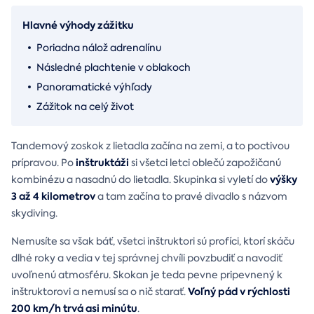
Hlavné výhody zážitku
Poriadna nálož adrenalínu
Následné plachtenie v oblakoch
Panoramatické výhľady
Zážitok na celý život
Tandemový zoskok z lietadla začína na zemi, a to poctivou
inštruktáži
prípravou. Po
si všetci letci oblečú zapožičanú
výšky
kombinézu a nasadnú do lietadla. Skupinka si vyletí do
3 až 4 kilometrov
a tam začína to pravé divadlo s názvom
skydiving.
Nemusíte sa však báť, všetci inštruktori sú profíci, ktorí skáču
dlhé roky a vedia v tej správnej chvíli povzbudiť a navodiť
uvoľnenú atmosféru. Skokan je teda pevne pripevnený k
Voľný pád v rýchlosti
inštruktorovi a nemusí sa o nič starať.
200 km/h trvá asi minútu
.