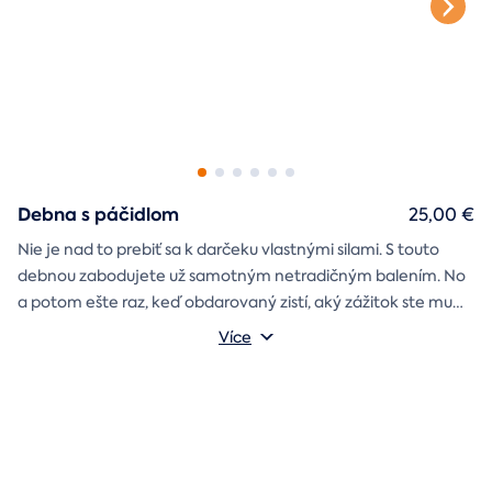
Debna s páčidlom
25,00 €
Nie je nad to prebiť sa k darčeku vlastnými silami. S touto
debnou zabodujete už samotným netradičným balením. No
a potom ešte raz, keď obdarovaný zistí, aký zážitok ste mu
darčekovú skladačku
vybrali. Debna obsahuje
Vonkajšie rozmery: 20 × 20 × 20 cm
s poukazom
Více
na vami vybraný zážitok. A ak budete chcieť, tak aj
štýlové tričko
na pamiatku. Motív debny môžete vybrať s
k svadbe, Vianociam
z lásky
prianím
alebo len tak
.