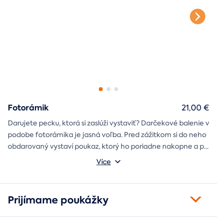
Fotorámik
21,00 €
Darujete pecku, ktorá si zaslúži vystaviť? Darčekové balenie v
podobe fotorámika je jasná voľba. Pred zážitkom si do neho
obdarovaný vystaví poukaz, ktorý ho poriadne nakopne a po
absolvovaní tam poputuje fotka zo zážitku, ktorá pri každom
Môžete vybrať z motívov balónový, tunelový a univerzálny
Více
pohľade oživí spomienky.
fotorámik.
Prijímame poukážky