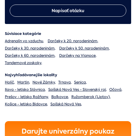
Napísať otázku
Súvisiace kategórie
Adrenalín vo vzduchu
,
Darčeky k 20. narodeninám
,
Darčeky k 30. narodeninám
,
Darčeky k 50. narodeninám
,
Darčeky k 60. narodeninám
,
Darčeky na Vianoce
,
Tandemové zoskoky
,
Najvyhľadávanejšie lokality
Holíč
,
Martin
,
Nové Zámky
,
Trnava
,
Senica
,
Ilava - letisko Slávnica
,
Spišská Nová Ves - Slovenský raj
,
Očová
,
Prešov - letisko Ražňany
,
Boľkovce
,
Ružomberok (Liptov)
,
Košice - letisko Bidovce
,
Spišská Nová Ves
,
Darujte univerzálny poukaz