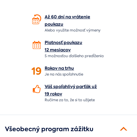
Až 60 dní na vrátenie
poukazu
Alebo využite možnosť výmeny
Platnosť poukazu
12 mesiacov
S možnosťou ďalšieho predĺženia
19
Rokov na
trhu
Je na nás
spoľahnutie
Váš spoľahlivý parťák už
19 rokov
Ručíme za to,
že si to užijete
Všeobecný program zážitku