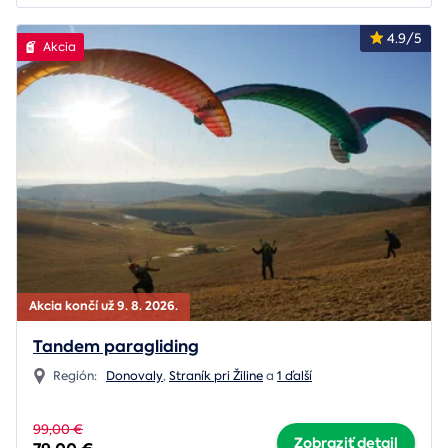
4.9/5
Akcia
Akcia končí už 9. 8. 2026.
Tandem paragliding
Región:
Donovaly
,
Straník pri Žiline
a
1 ďalší
99,00 €
Zobraziť detail