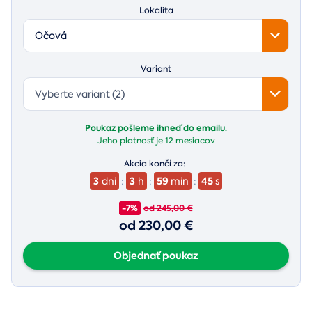
Lokalita
Očová
Variant
Vyberte variant (2)
Poukaz pošleme ihneď do emailu.
Jeho platnosť je
12 mesiacov
Akcia končí za:
3
3
59
43
dni
:
h
:
min
:
s
-7%
od 245,00 €
od 230,00 €
Objednať poukaz