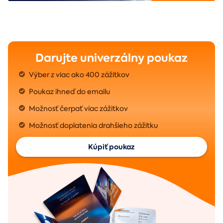
Darujte univerzálny poukaz
Výber z viac ako 400 zážitkov
Poukaz ihneď do emailu
Možnosť čerpať viac zážitkov
Možnosť doplatenia drahšieho zážitku
Kúpiť poukaz