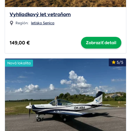
Vyhliadkový let vetroňom
Región:
letisko Senica
149,00 €
Zobraziť detail
5/5
Nová lokalita