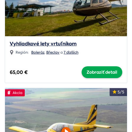
Vyhliadkové lety vrtuľníkom
Región:
Boleráz
,
Břeclav
a
7 ďalších
65,00 €
Zobraziť detail
5/5
Akcia