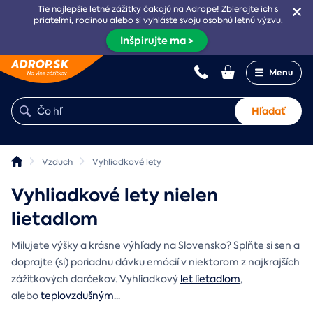
Tie najlepšie letné zážitky čakajú na Adrope! Zbierajte ich s
priateľmi, rodinou alebo si vyhláste svoju osobnú letnú výzvu.
Inšpirujte ma >
Menu
Hľadať
Vzduch
Vyhliadkové lety
Vyhliadkové lety nielen
lietadlom
Milujete výšky a krásne výhľady na Slovensko? Splňte si sen a
doprajte (si) poriadnu dávku emócií v niektorom z najkrajších
zážitkových darčekov. Vyhliadkový
let lietadlom
,
alebo
teplovzdušným
...