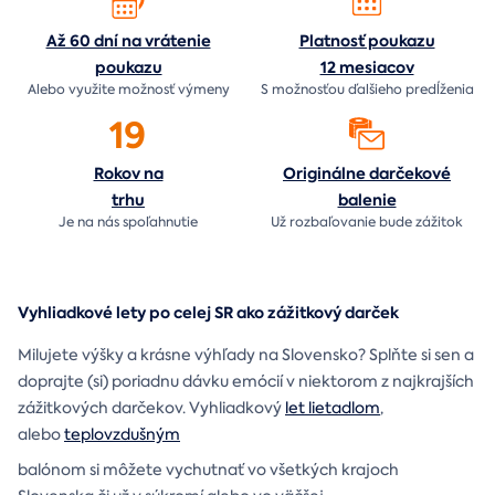
Až 60 dní na vrátenie
Platnosť poukazu
poukazu
12 mesiacov
Alebo využite možnosť výmeny
S možnosťou ďalšieho predĺženia
19
Rokov na
Originálne darčekové
trhu
balenie
Je na nás
spoľahnutie
Už rozbaľovanie bude
zážitok
Vyhliadkové lety po celej SR ako zážitkový darček
Milujete výšky a krásne výhľady na Slovensko? Splňte si sen a
doprajte (si) poriadnu dávku emócií v niektorom z najkrajších
zážitkových darčekov. Vyhliadkový
let lietadlom
,
alebo
teplovzdušným
balónom si môžete vychutnať vo všetkých krajoch