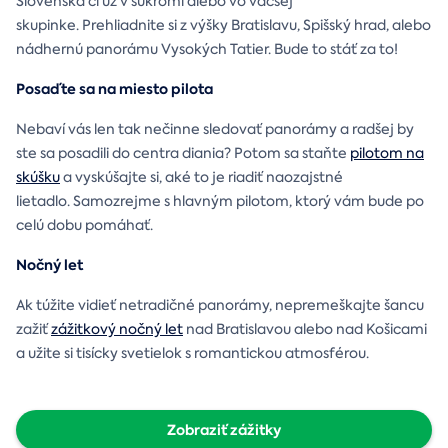
Slovenska či už v súkromí alebo vo väčšej
skupinke. Prehliadnite si z výšky Bratislavu, Spišský hrad, alebo
nádhernú panorámu Vysokých Tatier. Bude to stáť za to!
Posaďte sa na miesto pilota
Nebaví vás len tak nečinne sledovať panorámy a radšej by
ste sa posadili do centra diania? Potom sa staňte
pilotom na
skúšku
a vyskúšajte si, aké to je riadiť naozajstné
lietadlo. Samozrejme s hlavným pilotom, ktorý vám bude po
celú dobu pomáhať.
Nočný let
Ak túžite vidieť netradičné panorámy, nepremeškajte šancu
zažiť
zážitkový nočný let
nad Bratislavou alebo nad Košicami
a užite si tisícky svetielok s romantickou atmosférou.
Zobraziť zážitky