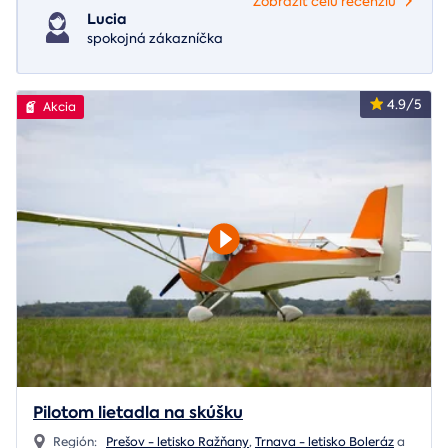
Zobraziť celú recenziu
Lucia
spokojná zákazníčka
4.9/5
Akcia
Pilotom lietadla na skúšku
Región:
Prešov - letisko Ražňany
,
Trnava - letisko Boleráz
a