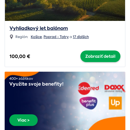
Vyhliadkový let balónom
Región:
Košice
,
Poprad - Tatry
a
17 ďalších
100,00 €
Zobraziť detail
400+ zážitkov
Využite svoje benefity!
Viac >