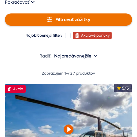
Pokračovať
Filtrovať zážitky
Najobľúbenejší filter:
Akciové ponuky
Radiť:
Najpredávanejšie
Zobrazujem 1-7 z 7 produktov
5/5
Akcia