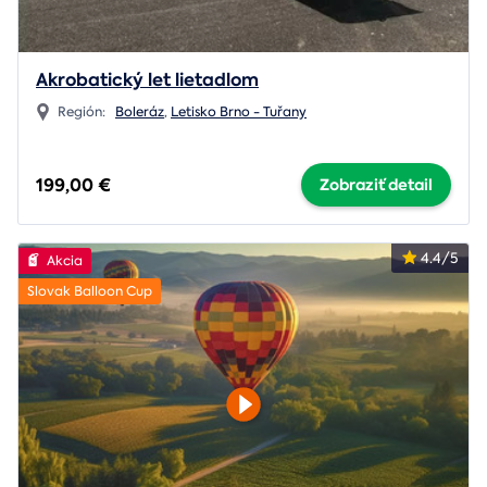
Akrobatický let lietadlom
Región:
Boleráz
,
Letisko Brno - Tuřany
199,00 €
Zobraziť detail
4.4/5
Akcia
Slovak Balloon Cup