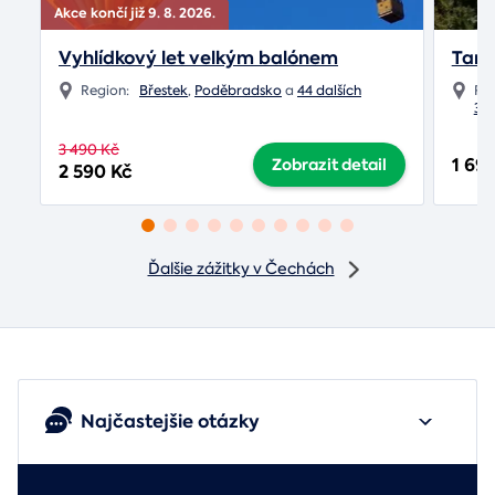
Akce končí již 9. 8. 2026.
Vyhlídkový let velkým balónem
Tand
Region:
Břestek
,
Poděbradsko
a
44 dalších
Re
3 d
3 490 Kč
1 69
Zobrazit detail
2 590 Kč
Ďalšie zážitky v Čechách
Najčastejšie otázky