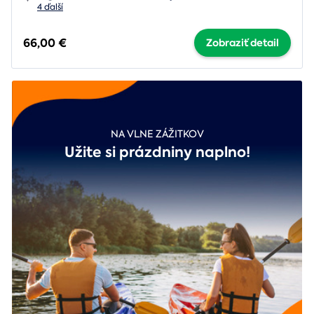
4 ďalší
66,00 €
Zobraziť detail
NA VLNE ZÁŽITKOV
Užite si prázdniny naplno!