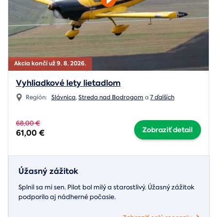
Akcia končí už 9. 8. 2026.
Vyhliadkové lety lietadlom
Región:
Slávnica
,
Streda nad Bodrogom
a
7 ďalších
68,00 €
Zobraziť detail
61,00 €
Úžasný zážitok
Splnil sa mi sen. Pilot bol milý a starostlivý. Úžasný zážitok
podporilo aj nádherné počasie.