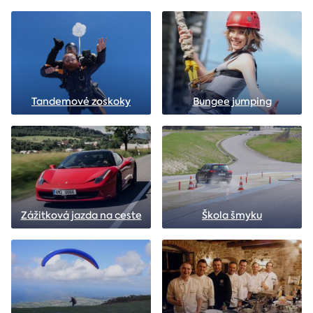
Tandemové zoskoky
Bungee jumping
Zážitková jazda na ceste
Škola šmyku