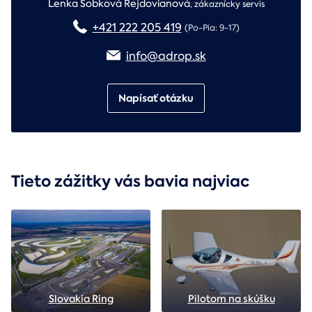
Lenka Sobková Rejdovianová
,
zákaznícky servis
+421 222 205 419
(Po-Pia: 9-17)
info@adrop.sk
Napísať otázku
Tieto zážitky vás bavia najviac
Slovakia Ring
Pilotom na skúšku