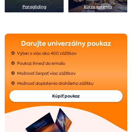
Paragliding
Kurzy varenia
Darujte univerzálny poukaz
Výber z viac ako 400 zážitkov
Poukaz ihneď do emailu
Možnosť čerpať viac zážitkov
Možnosť doplatenia drahšieho zážitku
Kúpiť poukaz