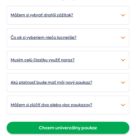
Môžem si vybrať drahší zážitok?
Čo ak si vyberiem niečo lacnejšie?
Musím celú čiastku využiť naraz?
Akú platnosť bude mať môj nový poukaz?
Môžem si zlúčiť dva alebo viac poukazov?
Chcem univerzálny poukaz