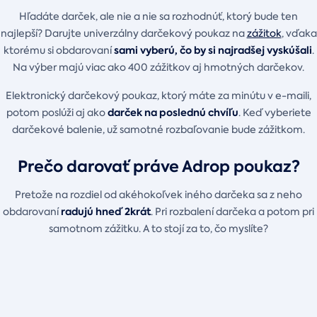
Hľadáte darček, ale nie a nie sa rozhodnúť, ktorý bude ten
najlepší? Darujte univerzálny darčekový poukaz na
zážitok
, vďaka
sami vyberú, čo by si najradšej vyskúšali
ktorému si obdarovaní
.
Na výber majú viac ako 400 zážitkov aj hmotných darčekov.
Elektronický darčekový poukaz, ktorý máte za minútu v e-maili,
darček na poslednú chvíľu
potom poslúži aj ako
. Keď vyberiete
darčekové balenie, už samotné rozbaľovanie bude zážitkom.
Prečo darovať práve Adrop poukaz?
Pretože na rozdiel od akéhokoľvek iného darčeka sa z neho
radujú hneď 2krát
obdarovaní
. Pri rozbalení darčeka a potom pri
samotnom zážitku. A to stojí za to, čo myslíte?