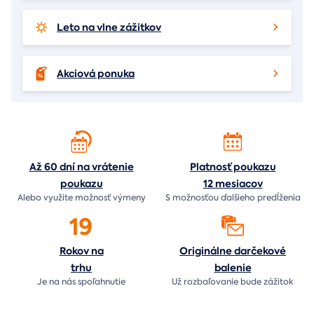
Leto na vlne zážitkov
Akciová ponuka
Až 60 dní na vrátenie
Platnosť poukazu
poukazu
12 mesiacov
Alebo využite možnosť výmeny
S možnosťou ďalšieho predĺženia
19
Rokov na
Originálne darčekové
trhu
balenie
Je na nás
spoľahnutie
Už rozbaľovanie bude
zážitok