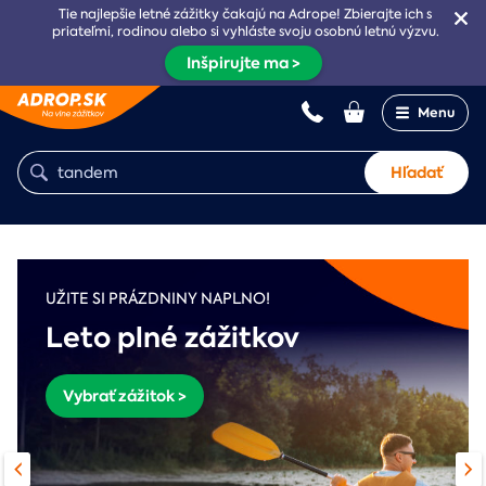
Tie najlepšie letné zážitky čakajú na Adrope! Zbierajte ich s
priateľmi, rodinou alebo si vyhláste svoju osobnú letnú výzvu.
Inšpirujte ma >
Menu
Hľadať
UŽITE SI PRÁZDNINY NAPLNO!
Leto plné zážitkov
Vybrať zážitok >