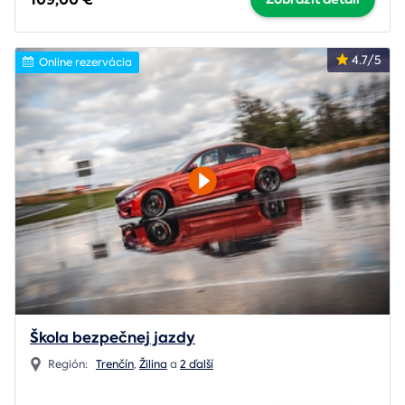
4.7/5
Online rezervácia
Škola bezpečnej jazdy
Región:
Trenčín
,
Žilina
a
2 ďalší