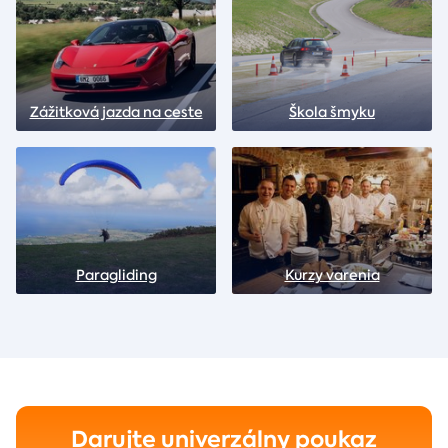
Zážitková jazda na ceste
Škola šmyku
Paragliding
Kurzy varenia
Darujte univerzálny poukaz