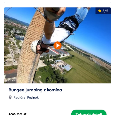
5/5
Bungee jumping z komína
Región:
Pezinok
109,00 €
Zobraziť detail