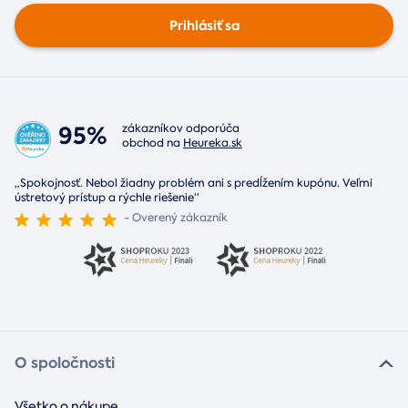
Prihlásiť sa
95%
zákazníkov odporúča
obchod na
Heureka.sk
„Spokojnosť. Nebol žiadny problém ani s predĺžením kupónu. Veľmi
ústretový prístup a rýchle riešenie“
- Overený zákazník
O spoločnosti
Všetko o nákupe