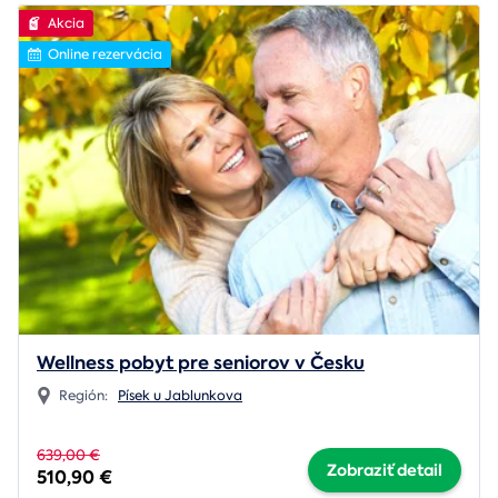
Akcia
Online rezervácia
Wellness pobyt pre seniorov v Česku
Región:
Písek u Jablunkova
639,00 €
Zobraziť detail
510,90 €