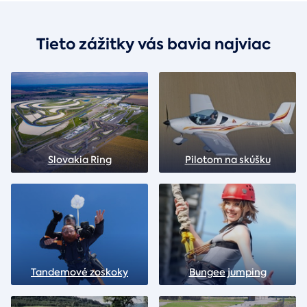
Tieto zážitky vás bavia najviac
Slovakia Ring
Pilotom na skúšku
Tandemové zoskoky
Bungee jumping