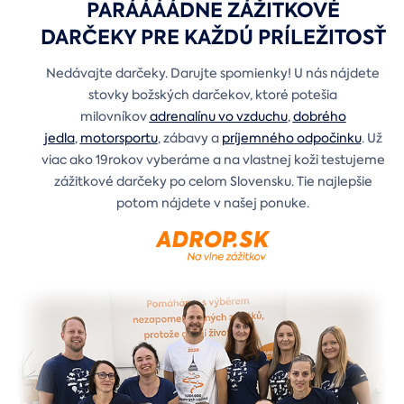
PARÁÁÁÁDNE ZÁŽITKOVÉ
DARČEKY PRE KAŽDÚ PRÍLEŽITOSŤ
Nedávajte darčeky. Darujte spomienky! U nás nájdete
stovky božských darčekov, ktoré potešia
milovníkov
adrenalínu vo vzduchu
,
dobrého
jedla
,
motorsportu
, zábavy a
príjemného odpočinku
. Už
viac ako 19rokov vyberáme a na vlastnej koži testujeme
zážitkové darčeky po celom Slovensku. Tie najlepšie
potom nájdete v našej ponuke.