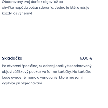
Obdarovaný svoj darček objaví až po
chvíľke napätia počas stierania. Jedno je isté, u nás je
každý lós výherný!
Skladačka
6,00 €
Po otvorení špeciálnej skladacej obálky tu obdarovaný
objaví zážitkový poukaz vo forme kartičky. Na kartičke
bude uvedené meno a venovanie, ktoré mu sami
vyplníte pri objednávaní.