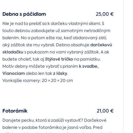
Debna s páčidlom
25,00 €
Nie je nad to prebiť sa k darčeku vlastnými silami. S
touto debnou zabodujete už samotným netradičným
balením. No a potom ešte raz, keď obdarovaný zistí,
darčekovú
aký zážitok ste mu vybrali. Debna obsahuje
skladačku
s poukazom na vami vybraný zážitok. A ak
štýlové tričko
budete chcieť, tak aj
na pamiatku.
k svadbe,
Motív debny môžete vybrať s prianím
Vianociam
z lásky
alebo len tak
.
Vonkajšie rozmery: 20 × 20 × 20 cm
Fotorámik
21,00 €
Darujete pecku, ktorá si zaslúži vystaviť? Darčekové
balenie v podobe fotorámika je jasná voľba. Pred