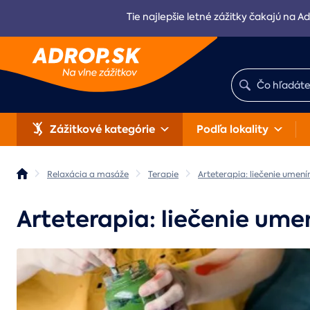
Tie najlepšie letné zážitky čakajú na Ad
Zážitkové kategórie
Podľa lokality
Relaxácia a masáže
Terapie
Arteterapia: liečenie umení
Arteterapia: liečenie ume