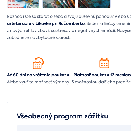
Rozhodli ste sa starať o seba a svoju duševnú pohodu? Alebo 
arteterapiu v Likavke pri Ružomberku
. Sedenia liečby umen
z nových uhlov, zbaviť sa stresov a negatívnych emócií. Navyše 
zabudnete na zbytočné starosti.
Až 60 dní na vrátenie
poukazu
Platnosť poukazu 12 mesiac
Alebo využite možnosť výmeny
S možnosťou ďalšieho predĺže
Všeobecný program zážitku