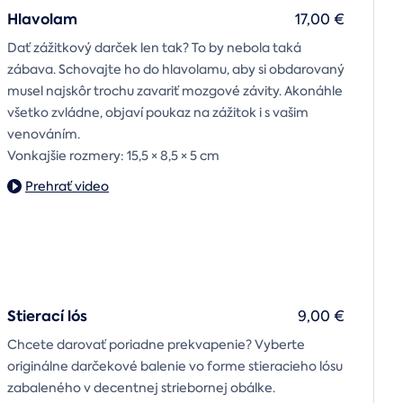
Hlavolam
17,00 €
Dať zážitkový darček len tak? To by nebola taká
zábava. Schovajte ho do hlavolamu, aby si obdarovaný
musel najskôr trochu zavariť mozgové závity. Akonáhle
všetko zvládne, objaví poukaz na zážitok i s vašim
venováním.
Vonkajšie rozmery: 15,5 × 8,5 × 5 cm
Prehrať video
Stierací lós
9,00 €
Chcete darovať poriadne prekvapenie? Vyberte
originálne darčekové balenie vo forme stieracieho lósu
zabaleného v decentnej striebornej obálke.