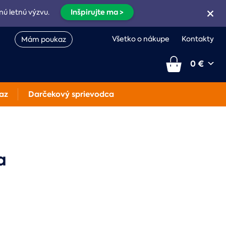
Inšpirujte ma >
nú letnú výzvu.
Všetko o nákupe
Kontakty
Mám poukaz
0 €
az
Darčekový sprievodca
a