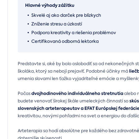
Hlavné výhody zážitku
Skvelé aj ako darček pre blízkych
Zníženie stresu a úzkostí
Podpora kreativity a riešenia problémov
Certifikovaná odborná lektorka
Predstavte si, aké by bolo oslobodiť sa od nekonečných s
lieč
školáka, ktorý sa nebojí prejaviť. Podobné účinky má
umenia slovami len ťažko vyjadriteľné emócie a myšlienk
dvojhodinového individuálneho stretnutia
Počas
alebo 
skús
budete venovať širokej škále umeleckých činností so
slovenských arteterapeutov a EFAT Európskej federáci
kreativitou, novými pohľadmi na svet a energiou do ďalš
Arteterapia sa hodí absolútne pre každého bez zdravotné
doterajšie skúsenosti.