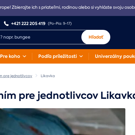
rope! Zbierajte ich s priateľmi, rodinou alebo si vyhláste svoju osob
+421 222 205 419
(Po-Pia: 9-17)
Hľadať
Pre koho
Podľa príležitosti
Univerzálny pouk
m pre jednotlivcov
Likavka
ním pre jednotlivcov Likavk