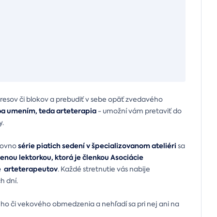
tresov či blokov a prebudiť v sebe opäť zvedavého
ba umením, teda arteterapia
- umožní vám pretaviť do
y.
série piatich sedení v špecializovanom ateliéri
rovno
sa
enou lektorkou, ktorá je členkou Asociácie
e arteterapeutov
. Každé stretnutie vás nabije
ích dní.
ho či vekového obmedzenia a nehľadí sa pri nej ani na