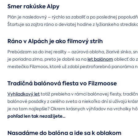
Smer rakúske Alpy
Plán je nasledovný – rýchlo sa zabaliť a po poslednej popolu
Štartuje sa zajtra ráno o deviatej hodine z lyžiarskeho stredisk
Ráno v Alpách je ako filmový strih
Prebúdzam sa do inej reality – azúrová obloha, žiarivé slnko, 
je poriadna zima, preto je dobré sa na
let balónom
obliecť do 
mestečka Filzmoos, ktoré už zdobí pestrofarebná panoráma na
Tradičná balónová fiesta vo Filzmoose
Vyhliadkový let
totiž prebieha v rámci balónovej fiesty, tradič
balónové posádky z celého sveta a niekoľko dní si užívajú kr
je na tom najlepšie? Okrem krásnych výhľadov na vrcholky hôr 
pohľad len tak nezažijete...
Nasadáme do balóna a ide sa k oblakom