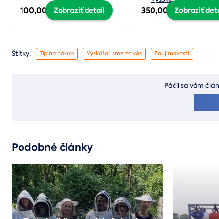
100,00 €
350,00 €
Zobraziť detail
Zobraziť deta
Štítky:
Tip na nákup
Vyskúšali sme za vás
Zaujímavosti
Páčil sa vám člán
Podobné články