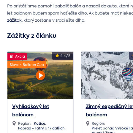
Po pristátí sme pomohli zabaliť balón a nasadli do auta, ktoré
let balónom budem spomínať ešte dlho. Ak budete mať niekedy p
zážitok
, ktorý zostane v srdci ešte dlho.
Zážitky z článku
4.4/5
Akcia
Slovak Balloon Cup
Vyhliadkový let
Zimný expedičný le
balónom
balónom
Región:
Košice
,
Región:
Poprad - Tatry
a
17 ďalších
Prelet ponad Vysoké Ta
Vysoké Tatry