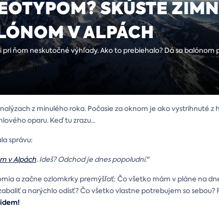
REOTYPOM? SKÚSTE ZIM
ALÓNOM V ALPÁCH
 si pri ňom neskutočné výhľady. Ako to prebiehalo? Dá sa balónom p
 analýzach z minulého roka. Počasie za oknom je ako vystrihnuté z
lového oparu. Keď tu zrazu...
ala správu:
om v Alpách
. Ideš? Odchod je dnes popoludní.
"
domia a začne ozlomkrky premýšľať: Čo všetko mám v pláne na dn
 zabaliť a narýchlo odísť? Čo všetko vlastne potrebujem so sebou?
 idem!