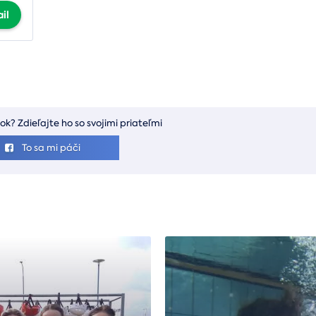
il
ok? Zdieľajte ho so svojimi priateľmi
To sa mi páči