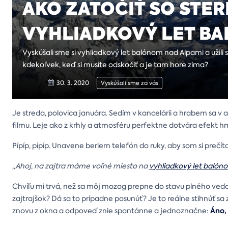
AKO ZATOČIŤ SO STE
VYHLIADKOVÝ LET B
Vyskúšali sme si vyhliadkový let balónom nad Alpami a užili
kdekoľvek, keď si musíte odskočiť a je tam hore zima?
30. 3. 2020
Vyskúšali sme za vás
Je streda, polovica januára. Sedím v kancelárii a hrabem sa v
filmu. Leje ako z krhly a atmosféru perfektne dotvára efekt hm
Pípíp, pípíp. Unavene beriem telefón do ruky, aby som si prečít
,,
Ahoj, na zajtra máme voľné miesto na
vyhliadkový let balón
Chvíľu mi trvá, než sa môj mozog prepne do stavu plného ve
zajtrajšok? Dá sa to prípadne posunúť? Je to reálne stihnúť sa
Áno,
znovu z okna a odpoveď znie spontánne a jednoznačne: