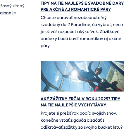
TIPY NA TIE NAJLEPŠIE SVADOBNÉ DARY
 úžasný zimný
PRE AKČNÉ AJ ROMANTICKÉ PÁRY
balóne
je
Chcete darovať nezabudnuteľný
svadobný dar? Poradíme, čo vybrať, nech
je už váš rozpočet akýkoľvek. Zážitkové
darčeky budú baviť romantikov aj akčné
páry.
AKÉ ZÁŽITKY FRČIA V ROKU 2025? TIPY
NA TIE NAJLEPŠIE VYCHYTÁVKY
Prajete si prežiť rok podľa svojich snov,
konečne vstať z gauča a začať si
odškrtávať zážitky zo svojho bucket listu?