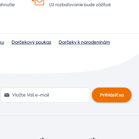
ahnutie
Už rozbaľovanie bude
zážitok
ku
Darčekový poukaz
Darčeky k narodeninám
Prihlásiť sa