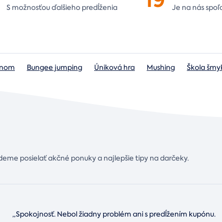
S možnosťou ďalšieho predĺženia
Je na nás
spoľ
lónom
Bungee jumping
Úniková hra
Mushing
Škola šmy
deme posielať akčné ponuky a najlepšie tipy na darčeky.
„Spokojnosť. Nebol žiadny problém ani s predĺžením kupónu.