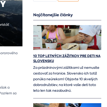
NÝ
Najčítanejšie články
ristáť
 hororového
10 TOP LETNÝCH ZÁŽITKOV PRE DETI NA
SLOVENSKU
Za prázdninovými zážitkami už nemusíte
cestovať za hranice. Slovensko ich totiž
ponúka neúrekom! Objavte 10 skvelých
dobrodružstiev, na ktoré vaše deti toto
ešok a
leto len tak nezabudnú.
 Pozriem sa