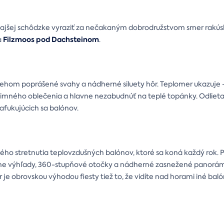
dňajšej schôdzke vyraziť za nečakaným dobrodružstvom smer rakúsk
Filzmoos pod Dachsteinom
a
.
snehom poprášené svahy a nádherné siluety hôr. Teplomer ukazuje -1
zimného oblečenia a hlavne nezabudnúť na teplé topánky. Odlieta
fukujúcich sa balónov.
ného stretnutia teplovzdušných balónov, ktoré sa koná každý rok. P
ásne výhľady, 360-stupňové otočky a nádherné zasnežené panorámy
je obrovskou výhodou fiesty tiež to, že vidíte nad horami iné baló