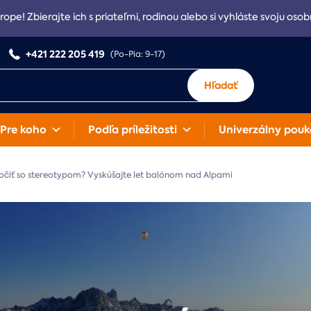
rope! Zbierajte ich s priateľmi, rodinou alebo si vyhláste svoju osob
+421 222 205 419
(Po-Pia: 9-17)
Hľadať
Pre koho
Podľa príležitosti
Univerzálny pouk
očiť so stereotypom? Vyskúšajte let balónom nad Alpami