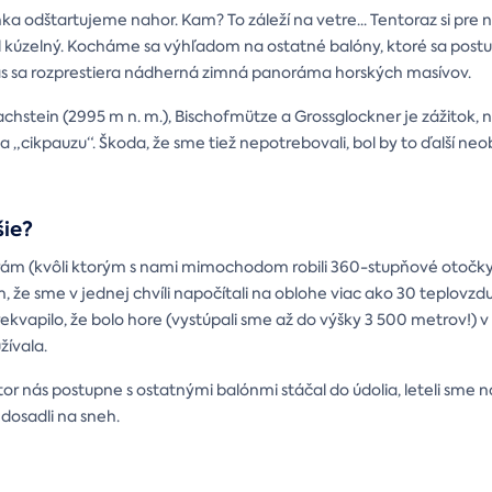
 odštartujeme nahor. Kam? To záleží na vetre... Tentoraz si pre ná
l kúzelný. Kocháme sa výhľadom na ostatné balóny, ktoré sa post
ás sa rozprestiera nádherná zimná panoráma horských masívov.
chstein (2995 m n. m.), Bischofmütze a Grossglockner je zážitok, n
 „cikpauzu“. Škoda, že sme tiež nepotrebovali, bol by to ďalší neo
šie?
rám (kvôli ktorým s nami mimochodom robili 360-stupňové otočky
m, že sme v jednej chvíli napočítali na oblohe viac ako 30 teplovz
kvapilo, že bolo hore (vystúpali sme až do výšky 3 500 metrov!) v
žívala.
etor nás postupne s ostatnými balónmi stáčal do údolia, leteli sme 
dosadli na sneh.