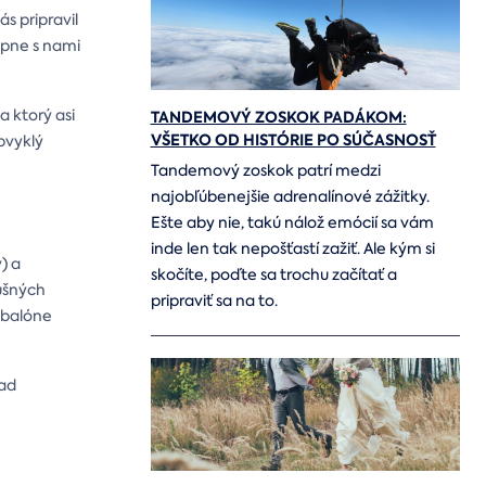
s pripravil
upne s nami
a ktorý asi
TANDEMOVÝ ZOSKOK PADÁKOM:
VŠETKO OD HISTÓRIE PO SÚČASNOSŤ
bvyklý
Tandemový zoskok patrí medzi
najobľúbenejšie adrenalínové zážitky.
Ešte aby nie, takú nálož emócií sa vám
inde len tak nepošťastí zažiť. Ale kým si
) a
skočíte, poďte sa trochu začítať a
dušných
pripraviť sa na to.
 balóne
nad