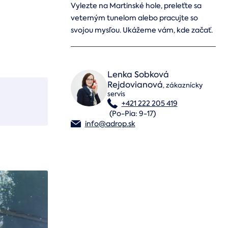
Vylezte na Martinské hole, preleťte sa
veterným tunelom alebo pracujte so
svojou mysľou. Ukážeme vám, kde začať.
Lenka Sobková
Rejdovianová
,
zákaznícky
servis
+421 222 205 419
(Po-Pia: 9-17)
info@adrop.sk