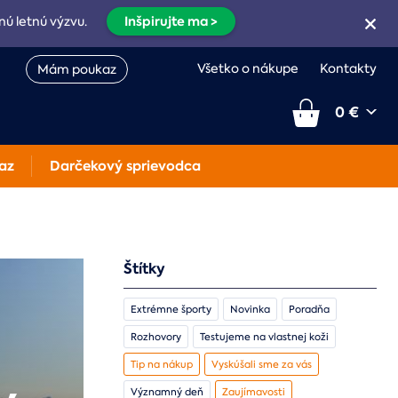
Inšpirujte ma >
nú letnú výzvu.
Všetko o nákupe
Kontakty
Mám poukaz
0 €
az
Darčekový sprievodca
Štítky
Extrémne športy
Novinka
Poradňa
Rozhovory
Testujeme na vlastnej koži
Tip na nákup
Vyskúšali sme za vás
Významný deň
Zaujímavosti