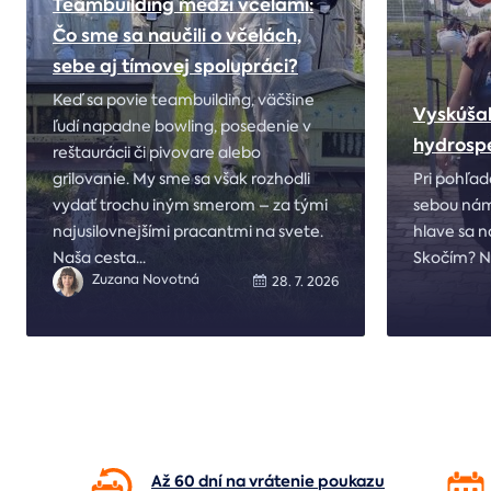
Teambuilding medzi včelami:
Čo sme sa naučili o včelách,
sebe aj tímovej spolupráci?
Keď sa povie teambuilding, väčšine
Vyskúšal
ľudí napadne bowling, posedenie v
hydrosp
reštaurácii či pivovare alebo
grilovanie. My sme sa však rozhodli
Pri pohľa
vydať trochu iným smerom – za tými
sebou nám
najusilovnejšími pracantmi na svete.
hlave sa n
Naša cesta
...
Skočím? 
Zuzana Novotná
28. 7. 2026
Až 60 dní na vrátenie
poukazu