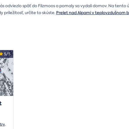
 nás odviezlo späť do Filzmoos a pomaly sa vydali domov. Na tento
ríležitosť, určite to skúste.
Prelet nad Alpami v teplovzdušnom 
5/5
t
try
,