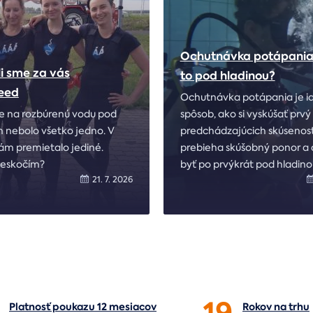
Ochutnávka potápania:
i sme za vás
to pod hladinou?
eed
Ochutnávka potápania je i
de na rozbúrenú vodu pod
spôsob, ako si vyskúšať prv
 nebolo všetko jedno. V
predchádzajúcich skúsenost
ám premietalo jediné.
prebieha skúšobný ponor a 
Neskočím?
byť po prvýkrát pod hladino
21. 7. 2026
19
Platnosť poukazu 12 mesiacov
Rokov na
trhu