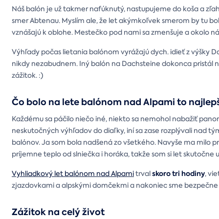
Náš balón je už takmer nafúknutý, nastupujeme do koša a zľahka
smer Abtenau. Myslím ale, že let akýmkoľvek smerom by tu bo
vznášajú k oblohe. Mestečko pod nami sa zmenšuje a okolo n
Výhľady počas lietania balónom vyrážajú dych. idieť z výšky Da
nikdy nezabudnem. Iný balón na Dachsteine ​​dokonca pristál na
zážitok. :)
Čo bolo na lete balónom nad Alpami to najlep
Každému sa páčilo niečo iné, niekto sa nemohol nabažiť pano
neskutočných výhľadov do diaľky, iní sa zase rozplývali nad tý
balónov. Ja som bola nadšená zo všetkého. Navyše ma milo pre
príjemne teplo od slniečka i horáka, takže som si let skutočne u
skoro tri hodiny
Vyhliadkový let balónom nad Alpami
trval
, vi
zjazdovkami a alpskými domčekmi a nakoniec sme bezpečne 
Zážitok na celý život