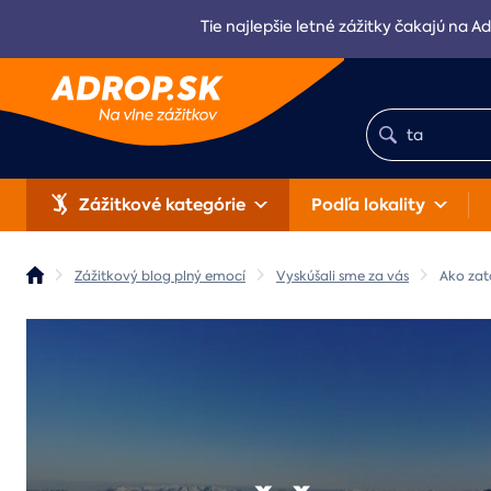
Tie najlepšie letné zážitky čakajú na Ad
Zážitkové kategórie
Podľa lokality
Zážitkový blog plný emocí
Vyskúšali sme za vás
Ako zat