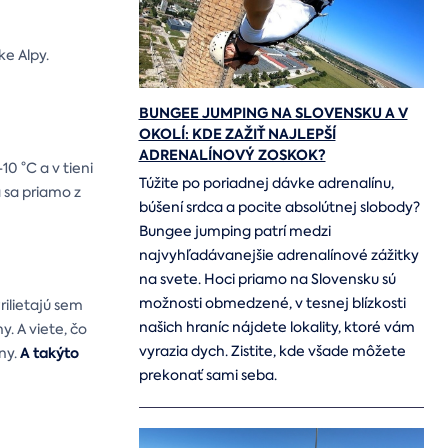
e Alpy.
BUNGEE JUMPING NA SLOVENSKU A V
OKOLÍ: KDE ZAŽIŤ NAJLEPŠÍ
ADRENALÍNOVÝ ZOSKOK?
0 °C a v tieni
Túžite po poriadnej dávke adrenalínu,
 sa priamo z
búšení srdca a pocite absolútnej slobody?
Bungee jumping patrí medzi
najvyhľadávanejšie adrenalínové zážitky
na svete. Hoci priamo na Slovensku sú
možnosti obmedzené, v tesnej blízkosti
rilietajú sem
našich hraníc nájdete lokality, ktoré vám
. A viete, čo
vyrazia dych. Zistite, kde všade môžete
A takýto
ny.
prekonať sami seba.