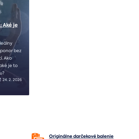
 Aké je
deálny
ý ponor bez
í. Ako
aké je to
u?
24. 2. 2026
Originálne darčekové
balenie