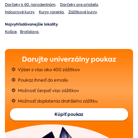
Darčeky k 60. narodeninám
,
Darčeky pre priateľa
,
Indoorové kurzy
,
Kurzy varenia
,
Zážitkové kurzy
,
Najvyhľadávanejšie lokality
Košice
,
Bratislava
,
Darujte univerzálny poukaz
Výber z viac ako 400 zážitkov
Poukaz ihneď do emailu
Možnosť čerpať viac zážitkov
Možnosť doplatenia drahšieho zážitku
Kúpiť poukaz