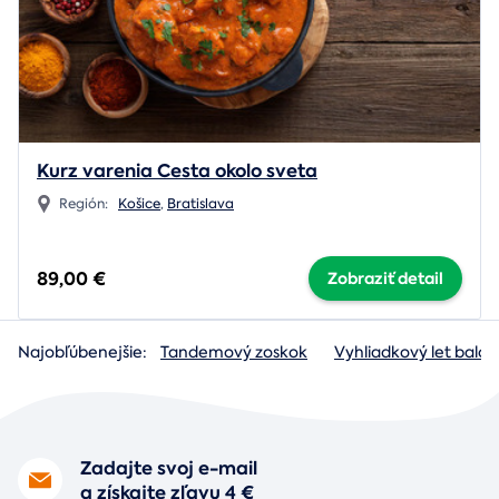
Kurz varenia Cesta okolo sveta
Región:
Košice
,
Bratislava
89,00 €
Zobraziť detail
Najobľúbenejšie:
Tandemový zoskok
Vyhliadkový let baló
Zadajte svoj e-mail
a získajte zľavu 4 €