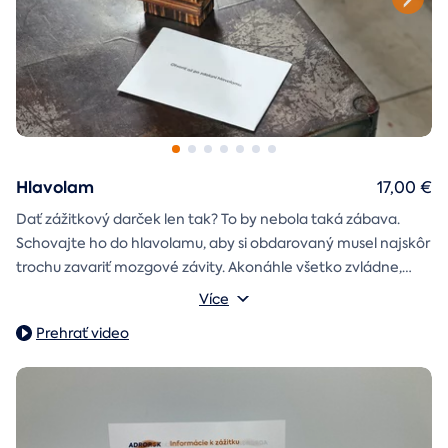
Hlavolam
17,00 €
Dať zážitkový darček len tak? To by nebola taká zábava.
Schovajte ho do hlavolamu, aby si obdarovaný musel najskôr
trochu zavariť mozgové závity. Akonáhle všetko zvládne,
objaví poukaz na zážitok i s vašim venováním.
Vonkajšie rozmery: 15,5 × 8,5 × 5 cm
Více
Prehrať video