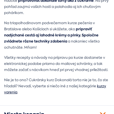
pripravovať dokonalé torty ako z cukrárne
naučíte
. Na prvý
pohľad zaujmú vašich hostí a polahodia aj ich chuťovým
pohárikom.
Na triapolhodinovom podvečernom kurze pečenia v
pripraviť
Bratislave alebo Košiciach si ukážete, ako
nadýchané cestá aj lahodné krémy a plnky.
Spoločne
zvládnete rôzne techniky zdobenia
a nakoniec všetko
ochutnáte. Mňam!
Všetky recepty a návody na prípravu po kurze dostanete v
elektronickej podobe priamo do mailovej schránky, a tak
môžete začať s nácvikom hneď pri prvej vhodnej príležitosti.
Nie je to ono? Cukrársky kurz Dokonalá torta nie je to, čo ste
hľadali? Nevadí, vyberte si niečo iné z našej kategórie
kurzy
varenia
.