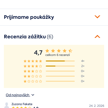
pohľade oživí spomienky.
fotorámik.
Prijímame poukážky
Recenzia zážitku
(6)
4,7
celkom 6 recenzií
4×
2×
0×
0×
0×
Od najnovších
Zuzana Fekete
24. 2. 2026