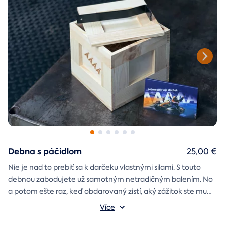
Debna s páčidlom
25,00 €
Nie je nad to prebiť sa k darčeku vlastnými silami. S touto
debnou zabodujete už samotným netradičným balením. No
a potom ešte raz, keď obdarovaný zistí, aký zážitok ste mu
darčekovú skladačku
vybrali. Debna obsahuje
Vonkajšie rozmery: 20 × 20 × 20 cm
s poukazom
Více
na vami vybraný zážitok. A ak budete chcieť, tak aj