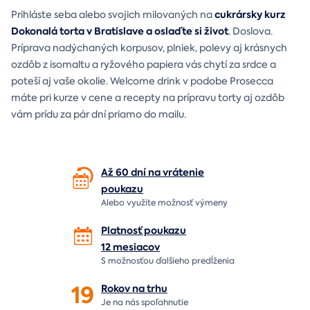
cukrársky kurz
Prihláste seba alebo svojich milovaných na
Dokonalá torta v Bratislave a oslaďte si život
. Doslova.
Príprava nadýchaných korpusov, plniek, polevy aj krásnych
ozdôb z isomaltu a ryžového papiera vás chytí za srdce a
poteší aj vaše okolie. Welcome drink v podobe Prosecca
máte pri kurze v cene a recepty na prípravu torty aj ozdôb
vám prídu za pár dní priamo do mailu.
Až 60 dní na vrátenie
poukazu
Alebo využite možnosť výmeny
Platnosť poukazu
12 mesiacov
S možnosťou ďalšieho predĺženia
19
Rokov na
trhu
Je na nás
spoľahnutie