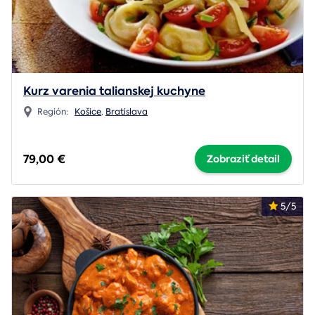
Kurz varenia talianskej kuchyne
Región:
Košice
,
Bratislava
79,00 €
Zobraziť detail
5/5