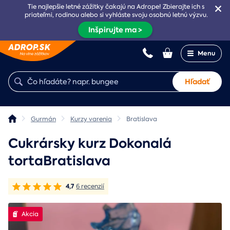
Tie najlepšie letné zážitky čakajú na Adrope! Zbierajte ich s
priateľmi, rodinou alebo si vyhláste svoju osobnú letnú výzvu.
Inšpirujte ma >
Menu
Hľadať
Gurmán
Kurzy varenia
Bratislava
Cukrársky kurz Dokonalá
tortaBratislava
4,7
6 recenzií
Akcia