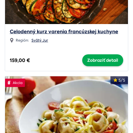
Celodenný kurz varenia francúzskej kuchyne
Región:
Svätý Jur
159,00 €
Zobraziť detail
5/5
Akcia