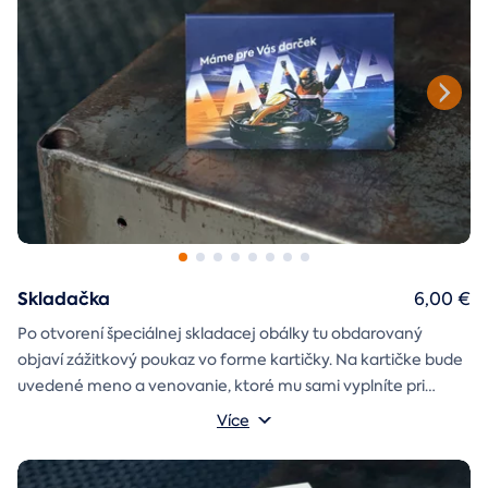
Skladačka
6,00 €
Po otvorení špeciálnej skladacej obálky tu obdarovaný
objaví zážitkový poukaz vo forme kartičky. Na kartičke bude
uvedené meno a venovanie, ktoré mu sami vyplníte pri
objednávaní.
Více