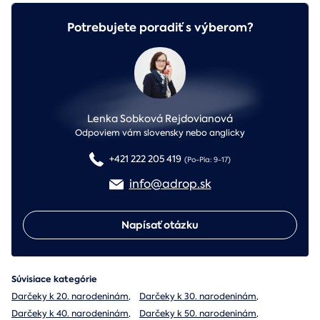
Potrebujete poradiť s výberom?
Lenka Sobková Rejdovianová
Odpoviem vám slovensky nebo anglicky
+421 222 205 419
(Po-Pia: 9-17)
info@adrop.sk
Napísať otázku
Súvisiace kategórie
Darčeky k 20. narodeninám
,
Darčeky k 30. narodeninám
,
Darčeky k 40. narodeninám
,
Darčeky k 50. narodeninám
,