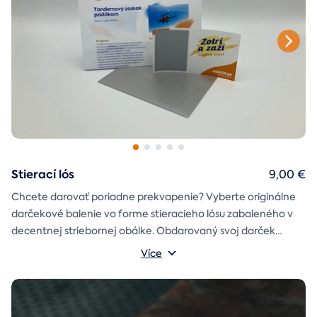
Stierací lós
9,00 €
Chcete darovať poriadne prekvapenie? Vyberte originálne
darčekové balenie vo forme stieracieho lósu zabaleného v
decentnej striebornej obálke. Obdarovaný svoj darček
objaví až po chvíľke napätia počas stierania. Jedno je isté, u
Více
nás je každý lós výherný!