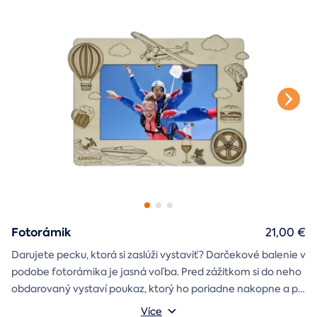
štýlové tričko
na pamiatku. Motív debny môžete vybrať s
k svadbe, Vianociam
z lásky
prianím
alebo len tak
.
Fotorámik
21,00 €
Darujete pecku, ktorá si zaslúži vystaviť? Darčekové balenie v
podobe fotorámika je jasná voľba. Pred zážitkom si do neho
obdarovaný vystaví poukaz, ktorý ho poriadne nakopne a po
absolvovaní tam poputuje fotka zo zážitku, ktorá pri každom
Môžete vybrať z motívov balónový, tunelový a univerzálny
Více