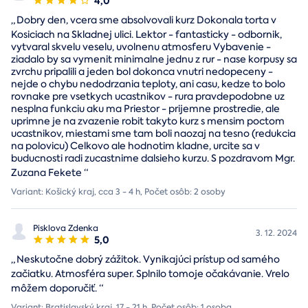
4,0
„
Dobry den, vcera sme absolvovali kurz Dokonala torta v
Kosiciach na Skladnej ulici. Lektor - fantasticky - odbornik,
vytvaral skvelu veselu, uvolnenu atmosferu Vybavenie -
ziadalo by sa vymenit minimalne jednu z rur - nase korpusy sa
zvrchu pripalili a jeden bol dokonca vnutri nedopeceny -
nejde o chybu nedodrzania teploty, ani casu, kedze to bolo
rovnake pre vsetkych ucastnikov - rura pravdepodobne uz
nesplna funkciu aku ma Priestor - prijemne prostredie, ale
uprimne je na zvazenie robit takyto kurz s mensim poctom
ucastnikov, miestami sme tam boli naozaj na tesno (redukcia
na polovicu) Celkovo ale hodnotim kladne, urcite sa v
buducnosti radi zucastnime dalsieho kurzu. S pozdravom Mgr.
Zuzana Fekete
“
Variant: Košický kraj, cca 3 - 4 h, Počet osôb: 2 osoby
Pisklova Zdenka
3. 12. 2024
5,0
„
Neskutočne dobrý zážitok. Vynikajúci prístup od samého
začiatku. Atmosféra super. Splnilo tomoje očakávanie. Vrelo
môžem doporučiť.
“
Variant: Bratislavský kraj, 17 - 21 h, Počet osôb: 1 osoba