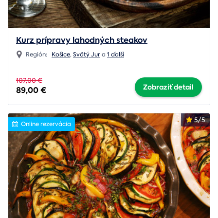
Kurz prípravy lahodných steakov
Región:
Košice
,
Svätý Jur
a
1 ďalší
107,00 €
Zobraziť detail
89,00 €
5/5
Online rezervácia