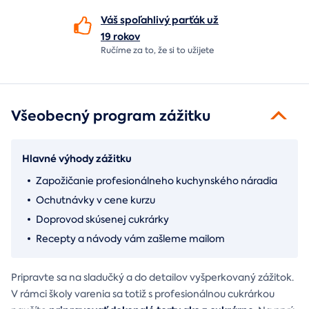
Váš spoľahlivý parťák už
19 rokov
Ručíme za to,
že si to užijete
Všeobecný program zážitku
Hlavné výhody zážitku
Zapožičanie profesionálneho kuchynského náradia
Ochutnávky v cene kurzu
Doprovod skúsenej cukrárky
Recepty a návody vám zašleme mailom
Pripravte sa na sladučký a do detailov vyšperkovaný zážitok.
V rámci školy varenia sa totiž s profesionálnou cukrárkou