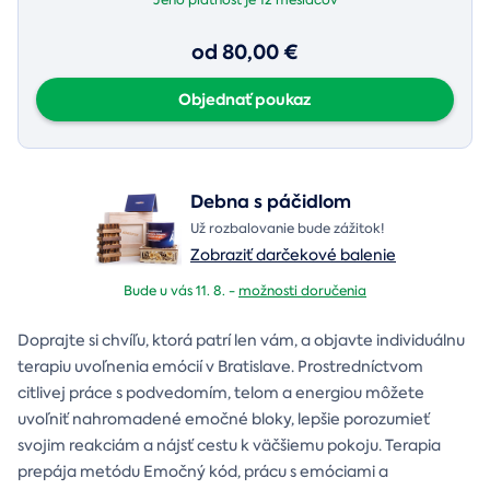
od 80,00 €
Objednať poukaz
Debna s páčidlom
Už rozbalovanie bude zážitok!
Zobraziť darčekové balenie
Bude u vás 11. 8. -
možnosti doručenia
Doprajte si chvíľu, ktorá patrí len vám, a objavte individuálnu
terapiu uvoľnenia emócií v Bratislave. Prostredníctvom
citlivej práce s podvedomím, telom a energiou môžete
uvoľniť nahromadené emočné bloky, lepšie porozumieť
svojim reakciám a nájsť cestu k väčšiemu pokoju. Terapia
prepája metódu Emočný kód, prácu s emóciami a