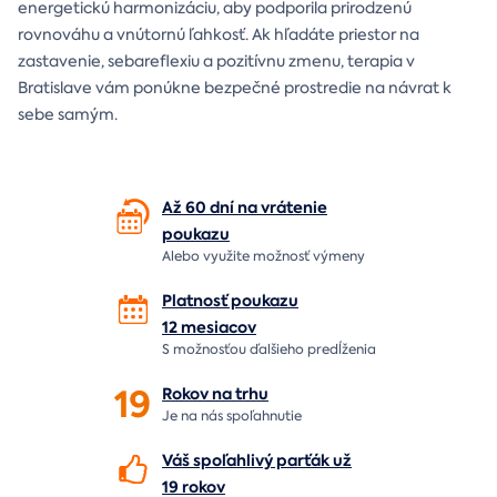
energetickú harmonizáciu, aby podporila prirodzenú
rovnováhu a vnútornú ľahkosť. Ak hľadáte priestor na
zastavenie, sebareflexiu a pozitívnu zmenu, terapia v
Bratislave vám ponúkne bezpečné prostredie na návrat k
sebe samým.
Až 60 dní na vrátenie
poukazu
Alebo využite možnosť výmeny
Platnosť poukazu
12 mesiacov
S možnosťou ďalšieho predĺženia
19
Rokov na
trhu
Je na nás
spoľahnutie
Váš spoľahlivý parťák už
19 rokov