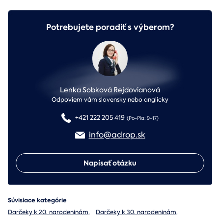
Potrebujete poradiť s výberom?
Lenka Sobková Rejdovianová
Odpoviem vám slovensky nebo anglicky
+421 222 205 419
(Po-Pia: 9-17)
info@adrop.sk
Napísať otázku
Súvisiace kategórie
Darčeky k 20. narodeninám
,
Darčeky k 30. narodeninám
,