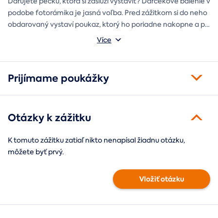
Darujete pecku, ktorá si zaslúži vystaviť? Darčekové balenie v
podobe fotorámika je jasná voľba. Pred zážitkom si do neho
obdarovaný vystaví poukaz, ktorý ho poriadne nakopne a po
absolvovaní tam poputuje fotka zo zážitku, ktorá pri každom
Môžete vybrať z motívov balónový, tunelový a univerzálny
Více
pohľade oživí spomienky.
fotorámik.
Prijímame poukážky
Otázky k zážitku
K tomuto zážitku zatiaľ nikto nenapísal žiadnu otázku,
môžete byť prvý.
Vložiť otázku