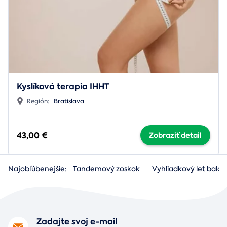
Kyslíková terapia IHHT
Región:
Bratislava
43,00 €
Zobraziť detail
Najobľúbenejšie:
Tandemový zoskok
Vyhliadkový let baló
Zadajte svoj e-mail