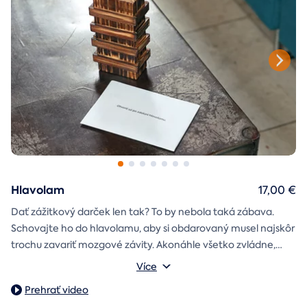
Hlavolam
17,00 €
Dať zážitkový darček len tak? To by nebola taká zábava.
Schovajte ho do hlavolamu, aby si obdarovaný musel najskôr
trochu zavariť mozgové závity. Akonáhle všetko zvládne,
objaví poukaz na zážitok i s vašim venováním.
Vonkajšie rozmery: 15,5 × 8,5 × 5 cm
Více
Prehrať video