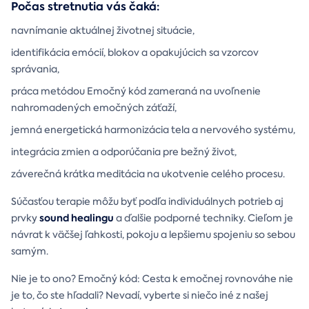
Počas stretnutia vás čaká:
navnímanie aktuálnej životnej situácie,
identifikácia emócií, blokov a opakujúcich sa vzorcov
správania,
práca metódou Emočný kód zameraná na uvoľnenie
nahromadených emočných záťaží,
jemná energetická harmonizácia tela a nervového systému,
integrácia zmien a odporúčania pre bežný život,
záverečná krátka meditácia na ukotvenie celého procesu.
Súčasťou terapie môžu byť podľa individuálnych potrieb aj
sound healingu
prvky
a ďalšie podporné techniky. Cieľom je
návrat k väčšej ľahkosti, pokoju a lepšiemu spojeniu so sebou
samým.
Nie je to ono? Emočný kód: Cesta k emočnej rovnováhe nie
je to, čo ste hľadali? Nevadí, vyberte si niečo iné z našej