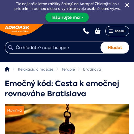
Tie najlepšie letné zážitky čakajú na Adrope! Zbierajte ich s
priateľmi, rodinou alebo si vyhláste svoju osobnú letnú výzvu.
Inšpirujte ma >
Menu
Hľadať
Relaxácia a masáže
Terapie
Bratislava
Emočný kód: Cesta k emočnej
rovnováhe Bratislava
Novinka