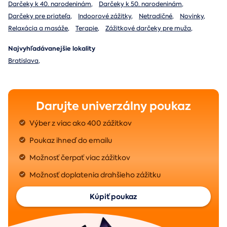
Darčeky k 40. narodeninám
,
Darčeky k 50. narodeninám
,
Darčeky pre priateľa
,
Indoorové zážitky
,
Netradičné
,
Novinky
,
Relaxácia a masáže
,
Terapie
,
Zážitkové darčeky pre muža
,
Najvyhľadávanejšie lokality
Bratislava
,
Darujte univerzálny poukaz
Výber z viac ako 400 zážitkov
Poukaz ihneď do emailu
Možnosť čerpať viac zážitkov
Možnosť doplatenia drahšieho zážitku
Kúpiť poukaz