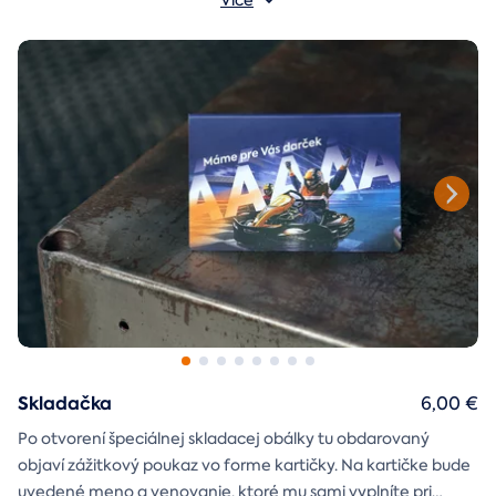
Více
nás je každý lós výherný!
Skladačka
6,00 €
Po otvorení špeciálnej skladacej obálky tu obdarovaný
objaví zážitkový poukaz vo forme kartičky. Na kartičke bude
uvedené meno a venovanie, ktoré mu sami vyplníte pri