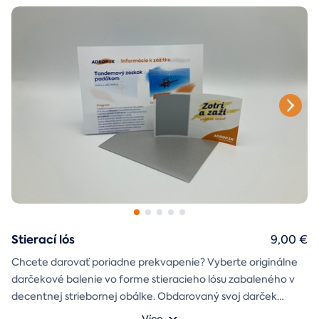
Stierací lós
9,00 €
Chcete darovať poriadne prekvapenie? Vyberte originálne
darčekové balenie vo forme stieracieho lósu zabaleného v
decentnej striebornej obálke. Obdarovaný svoj darček
objaví až po chvíľke napätia počas stierania. Jedno je isté, u