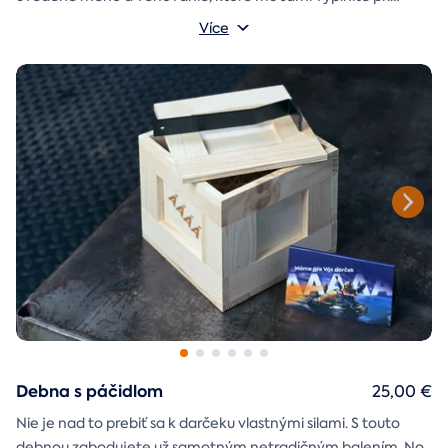
objednávaní.
Více
Debna s páčidlom
25,00 €
Nie je nad to prebiť sa k darčeku vlastnými silami. S touto
debnou zabodujete už samotným netradičným balením. No