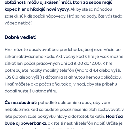
obťažnosti môžu aj skúsení hráči, ktorí za sebou majú
kopec hier a hľadajú nové výzvy
. Ak by ste sa náhodou
zasekli, sú k dispozícii nápovedy. Hrá sa na body, čas vás teda
vôbec netlačí.
Dobré vedieť:
Hru môžete absolvovať bez predchádzajúcej rezervácie po
získaní aktivačného kódu. Aktivačný kód k hre je však možné
získať len počas pracovných dní od 9:00 do 12:00. K hre
potrebujete nabitý mobilný telefón (Android 4.4 alebo vyšší,
iOS 8.0 alebo vyšší) s dátami a stiahnutou hernou aplikáciou.
Hrať môžete ako počas dňa, tak aj v noci, aby ste príbehu
dodali hustejšiu atmosféru.
Čo nezabudnúť
: pohodlné oblečenie a obuv, aby vám
nebola zima, keď sa budete počas riešenia úloh zastavovať, v
Hodiť sa
lete potom zase pokrývku hlavy a dostatok tekutín.
bude aj powerbanka
, ak ste si nestihli telefón nabiť. Určite je