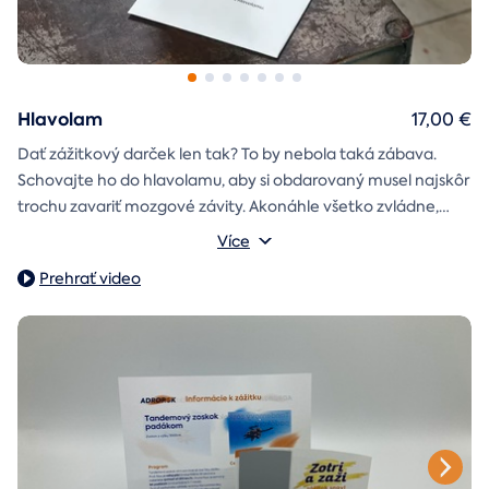
Hlavolam
17,00 €
Dať zážitkový darček len tak? To by nebola taká zábava.
Schovajte ho do hlavolamu, aby si obdarovaný musel najskôr
trochu zavariť mozgové závity. Akonáhle všetko zvládne,
objaví poukaz na zážitok i s vašim venováním.
Vonkajšie rozmery: 15,5 × 8,5 × 5 cm
Více
Prehrať video