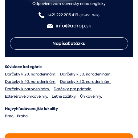
Odpoviem vám slovensky nebo anglicky
+421 222 205 419
(Po-Pia: 9-17)
info@adrop.sk
Napísať otázku
Súvisiace kategórie
Darčeky k 20. narodeninám
,
Darčeky k 30. narodeninám
,
Darčeky k 40. narodeninám
,
Darčeky k 50. narodeninám
,
Darčeky k narodeninám
,
Darčeky pre priateľa
,
Exteriérové únikové hry
,
Letné zážitky
,
Únikové hry
,
Najvyhľadávanejšie lokality
Brno
,
Praha
,