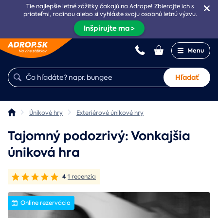
Tie najlepšie letné zážitky čakajú na Adrope! Zbierajte ich s
priateľmi, rodinou alebo si vyhláste svoju osobnú letnú výzvu.
Inšpirujte ma >
Menu
Hľadať
Únikové hry
Exteriérové únikové hry
Tajomný podozrivý: Vonkajšia
úniková hra
4
1 recenzia
Online rezervácia