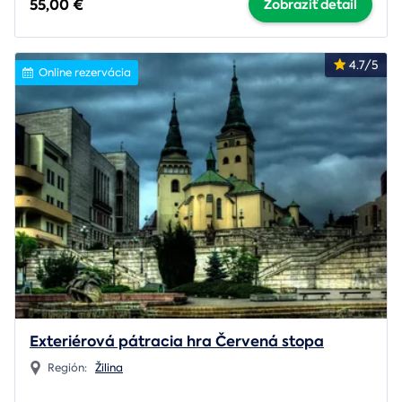
55,00 €
Zobraziť detail
4.7/5
Online rezervácia
Exteriérová pátracia hra Červená stopa
Región:
Žilina