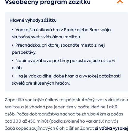
Všeobecný program zážitku
Hlavné výhody zážitku
Vonkajšia úniková hra v Prahe alebo Brne spája
skutočný svet s virtuálnou realitou.
Prechádzka, pri ktorej spoznáte mesto z inej
perspektívy.
Napínavá zábava pre tímy pozostávajúce až zo 6
osôb.
Hra je vďaka dlhej dobe hrania a vysokej obťažnosti
skvelá pre skúsených hráčov.
Zapeklitá vonkajšia únikovka spája skutočný svet s virtuálnou
realitou a je vhodná pre jeden tím v počte ideálne 1 až 6
osôb. Počas dobrodružstva nachodíte zhruba 4 km a počas
cca 300 až 450 minút (podľa zvoleného variantu) na vás
si vďaka vysokej
čaká kopec zaujímavých úloh a šifier. Zahrať