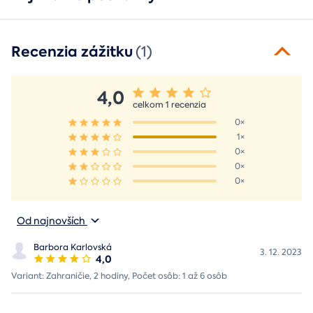
Recenzia zážitku
(1)
4,0
celkom 1 recenzia
0×
1×
0×
0×
0×
Od najnovších
Barbora Karlovská
3. 12. 2023
4,0
Variant: Zahraničie, 2 hodiny, Počet osôb: 1 až 6 osôb