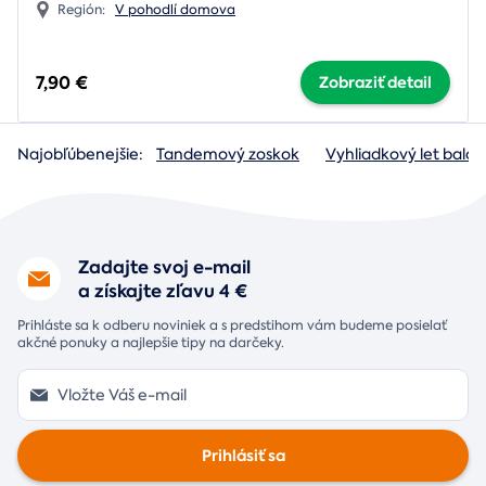
Región:
V pohodlí domova
7,90 €
Zobraziť detail
Najobľúbenejšie:
Tandemový zoskok
Vyhliadkový let baló
Zadajte svoj e-mail
a získajte zľavu 4 €
Prihláste sa k odberu noviniek a s predstihom vám budeme posielať
akčné ponuky a najlepšie tipy na darčeky.
Prihlásiť sa