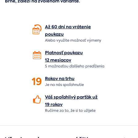
Brne, záleží na zvolenom variante.
Až 60 dní na vrátenie
poukazu
Alebo využite možnosť výmeny
Platnosť poukazu
12 mesiacov
S možnosťou ďalšieho predĺženia
19
Rokov na
trhu
Je na nás
spoľahnutie
Váš spoľahlivý parťák už
19 rokov
Ručíme za to,
že si to užijete