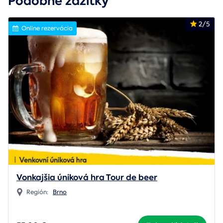
Podobné zážitky
2/5
Online rezervácia
Vonkajšia úniková hra Tour de beer
Región:
Brno