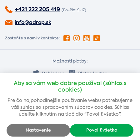
+421 222 205 419
(Po-Pia: 9-17)
info@adrop.sk
Zostaňte s nami v kontakte:
Možnosti platby:
Dobierkou
Platba kartou
Aby sa vám web dobre používal (súhlas s
cookies)
Bankovým prevodom
Pre čo najpohodlnejšie používanie webu potrebujeme
váš
súhlas
so spracovaním súborov cookies. Súhlas
udelíte kliknutím na tlačidlo "Povoliť všetko".
Nastavenie
Povoliť všetko
Copyright © 2005-2026 Adrop s.r.o. - Všetky práva vyhradené