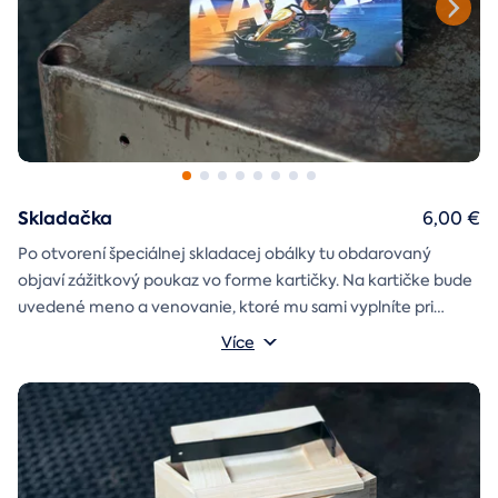
Skladačka
6,00 €
Po otvorení špeciálnej skladacej obálky tu obdarovaný
objaví zážitkový poukaz vo forme kartičky. Na kartičke bude
uvedené meno a venovanie, ktoré mu sami vyplníte pri
objednávaní.
Více