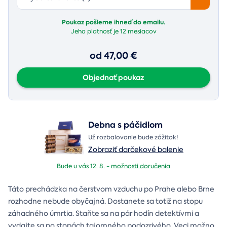
Poukaz pošleme ihneď do emailu.
Jeho platnosť je
12 mesiacov
od 47,00 €
Objednať poukaz
Debna s páčidlom
Už rozbalovanie bude zážitok!
Zobraziť darčekové balenie
Bude u vás 12. 8. -
možnosti doručenia
Táto prechádzka na čerstvom vzduchu po Prahe alebo Brne
rozhodne nebude obyčajná. Dostanete sa totiž na stopu
záhadného úmrtia. Staňte sa na pár hodín detektívmi a
vydajte sa po stopách tajomného podozrivého. Veci možno