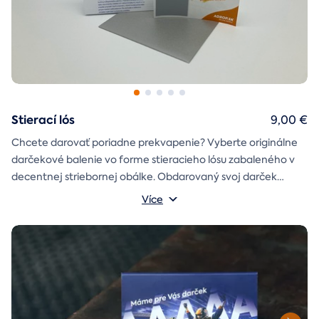
Stierací lós
9,00 €
Chcete darovať poriadne prekvapenie? Vyberte originálne
darčekové balenie vo forme stieracieho lósu zabaleného v
decentnej striebornej obálke. Obdarovaný svoj darček
objaví až po chvíľke napätia počas stierania. Jedno je isté, u
Více
nás je každý lós výherný!