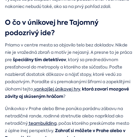
nakoniec nebudú také, ako sa na prvý pohľad zdali.
O čo v únikovej hre Tajomný
podozrivý ide?
Priamo v centre mesta sa objavilo telo bez dokladov. Nikde
nie je vražedná zbraň a motív je nejasný. A presne to je práca
špeciálny tím detektívov
pre
, ktorý sa prednedávnom
presťahoval do metropoly a ktorého ste súčasťou. Poďte
nazbierať dostatok dôkazov a nájsť stopy, ktoré vedú za
podozrivým. Poradíte si s premakanými šiframi a zapeklitými
ktorá zavarí mozgové
úlohami tejto
vonkajšej únikovej hry
,
závity aj skúseným hráčom
?
Únikovka v Prahe alebo Brne ponúka parádnu zábavu na
netradičné rande, rodinné stretnutie alebo napríklad ako
netradičný
teambuilding
, počas ktorého preskúmate mesto
Zahrať si môžete v Prahe alebo v
z úplne inej perspektívy.