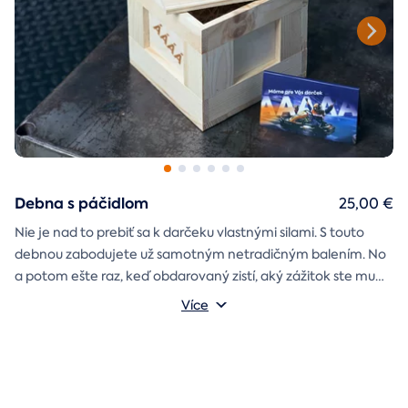
Debna s páčidlom
25,00 €
Nie je nad to prebiť sa k darčeku vlastnými silami. S touto
debnou zabodujete už samotným netradičným balením. No
a potom ešte raz, keď obdarovaný zistí, aký zážitok ste mu
darčekovú skladačku
vybrali. Debna obsahuje
Vonkajšie rozmery: 20 × 20 × 20 cm
s poukazom
Více
na vami vybraný zážitok. A ak budete chcieť, tak aj
štýlové tričko
na pamiatku. Motív debny môžete vybrať s
k svadbe, Vianociam
z lásky
prianím
alebo len tak
.