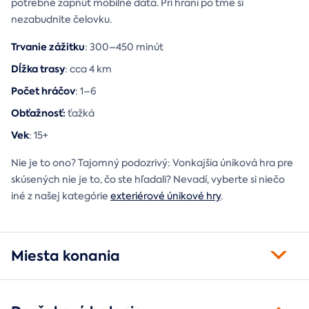
potrebné zapnúť mobilné dáta. Pri hraní po tme si
nezabudnite čelovku.
Trvanie zážitku
: 300–450 minút
Dĺžka trasy
: cca 4 km
Počet hráčov
: 1–6
Obťažnosť:
ťažká
Vek
: 15+
Nie je to ono? Tajomný podozrivý: Vonkajšia úniková hra pre
skúsených nie je to, čo ste hľadali? Nevadí, vyberte si niečo
iné z našej kategórie
exteriérové únikové hry
.
Miesta konania