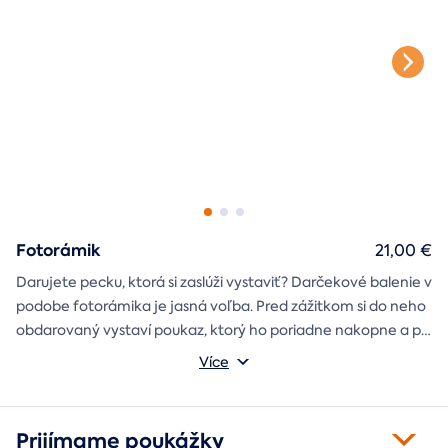
Fotorámik
21,00 €
Darujete pecku, ktorá si zaslúži vystaviť? Darčekové balenie v
podobe fotorámika je jasná voľba. Pred zážitkom si do neho
obdarovaný vystaví poukaz, ktorý ho poriadne nakopne a po
absolvovaní tam poputuje fotka zo zážitku, ktorá pri každom
Môžete vybrať z motívov balónový, tunelový a univerzálny
Více
pohľade oživí spomienky.
fotorámik.
Prijímame poukážky