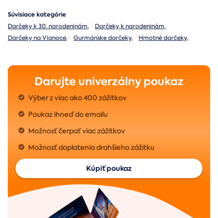
Súvisiace kategórie
Darčeky k 30. narodeninám
,
Darčeky k narodeninám
,
Darčeky na Vianoce
,
Gurmánske darčeky
,
Hmotné darčeky
,
Darujte univerzálny poukaz
Výber z viac ako 400 zážitkov
Poukaz ihneď do emailu
Možnosť čerpať viac zážitkov
Možnosť doplatenia drahšieho zážitku
Kúpiť poukaz