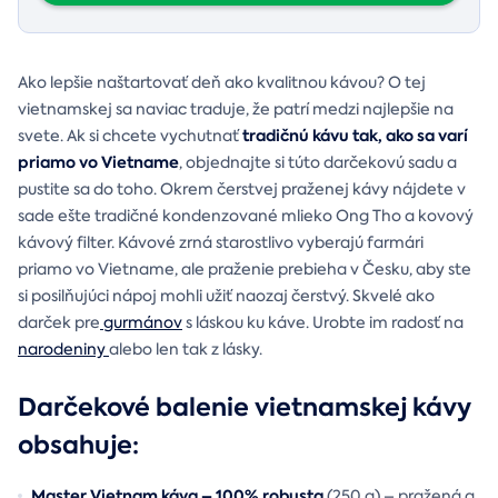
Ako lepšie naštartovať deň ako kvalitnou kávou? O tej
vietnamskej sa naviac traduje, že patrí medzi najlepšie na
tradičnú kávu tak, ako sa varí
svete. Ak si chcete vychutnať
priamo vo Vietname
, objednajte si túto darčekovú sadu a
pustite sa do toho. Okrem čerstvej praženej kávy nájdete v
sade ešte tradičné kondenzované mlieko Ong Tho a kovový
kávový filter. Kávové zrná starostlivo vyberajú farmári
priamo vo Vietname, ale praženie prebieha v Česku, aby ste
si posilňujúci nápoj mohli užiť naozaj čerstvý. Skvelé ako
darček pre
gurmánov
s láskou ku káve. Urobte im radosť na
narodeniny
alebo len tak z lásky.
Darčekové balenie vietnamskej kávy
obsahuje:
Master Vietnam káva – 100% robusta
(250 g) – pražená a