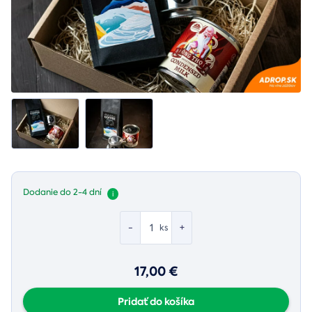
Dodanie do 2-4 dní
i
-
+
ks
17,00 €
Pridať do košíka