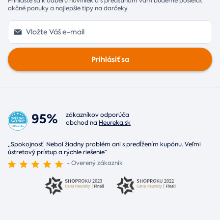
Prihláste sa k odberu noviniek a s predstihom vám budeme posielať
akčné ponuky a najlepšie tipy na darčeky.
Prihlásiť sa
95%
zákazníkov odporúča
obchod na
Heureka.sk
„Spokojnosť. Nebol žiadny problém ani s predĺžením kupónu. Veľmi
ústretový prístup a rýchle riešenie“
- Overený zákazník