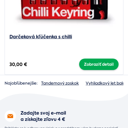
Darčeková kľúčenka s chilli
30,00 €
Zobraziť detail
Najobľúbenejšie:
Tandemový zoskok
Vyhliadkový let baló
Zadajte svoj e-mail
a získajte zľavu 4 €