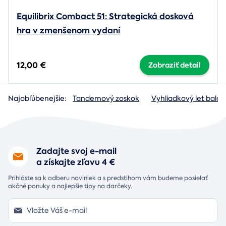
Equilibrix Combact 51: Strategická dosková
hra v zmenšenom vydaní
12,00 €
Zobraziť detail
Najobľúbenejšie:
Tandemový zoskok
Vyhliadkový let baló
Zadajte svoj e-mail
a získajte zľavu 4 €
Prihláste sa k odberu noviniek a s predstihom vám budeme posielať
akčné ponuky a najlepšie tipy na darčeky.