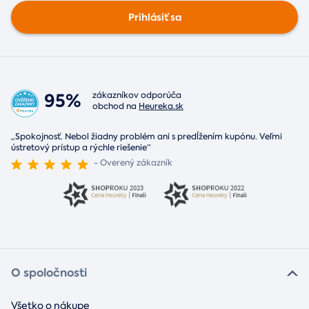
Prihlásiť sa
95%
zákazníkov odporúča
obchod na
Heureka.sk
„Spokojnosť. Nebol žiadny problém ani s predĺžením kupónu. Veľmi
ústretový prístup a rýchle riešenie“
- Overený zákazník
O spoločnosti
Všetko o nákupe