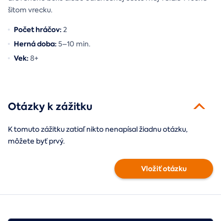
šitom vrecku.
Počet hráčov:
2
Herná doba:
5–10 min.
Vek:
8+
Otázky k zážitku
K tomuto zážitku zatiaľ nikto nenapísal žiadnu otázku,
môžete byť prvý.
Vložiť otázku