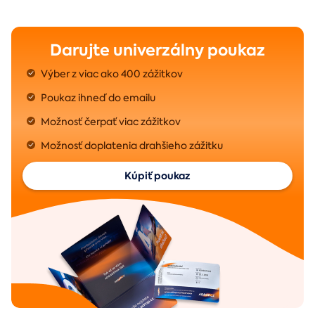
Darujte univerzálny poukaz
Výber z viac ako 400 zážitkov
Poukaz ihneď do emailu
Možnosť čerpať viac zážitkov
Možnosť doplatenia drahšieho zážitku
Kúpiť poukaz