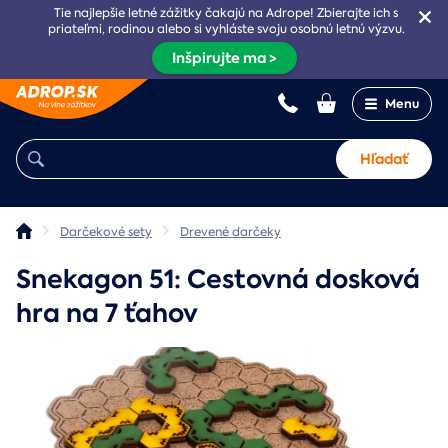
Tie najlepšie letné zážitky čakajú na Adrope! Zbierajte ich s
priateľmi, rodinou alebo si vyhláste svoju osobnú letnú výzvu.
Inšpirujte ma >
Menu
Hľadať
Darčekové sety
Drevené darčeky
Snekagon 51: Cestovná dosková
hra na 7 ťahov