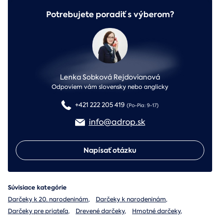
Potrebujete poradiť s výberom?
Lenka Sobková Rejdovianová
Odpoviem vám slovensky nebo anglicky
+421 222 205 419
(Po-Pia: 9-17)
info@adrop.sk
Napísať otázku
Súvisiace kategórie
Darčeky k 20. narodeninám
,
Darčeky k narodeninám
,
Darčeky pre priateľa
,
Drevené darčeky
,
Hmotné darčeky
,