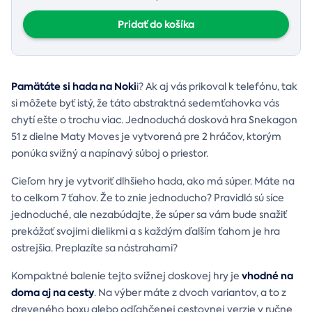
Pridať do košíka
Pamätáte si hada na Noki
i? Ak aj vás prikoval k telefónu, tak
si môžete byť istý, že táto abstraktná sedemťahovka vás
chytí ešte o trochu viac. Jednoduchá dosková hra Snekagon
51 z dielne Maty Moves je vytvorená pre 2 hráčov, ktorým
ponúka svižný a napínavý súboj o priestor.
Cieľom hry je vytvoriť dlhšieho hada, ako má súper. Máte na
to celkom 7 ťahov. Že to znie jednoducho? Pravidlá sú síce
jednoduché, ale nezabúdajte, že súper sa vám bude snažiť
prekážať svojimi dielikmi a s každým ďalším ťahom je hra
ostrejšia. Preplazíte sa nástrahami?
vhodné na
Kompaktné balenie tejto svižnej doskovej hry je
doma aj na cesty
. Na výber máte z dvoch variantov, a to z
dreveného boxu alebo odľahčenej cestovnej verzie v ručne