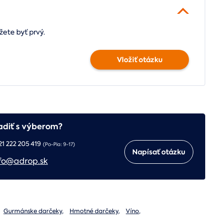
žete byť prvý.
Vložiť otázku
adiť s výberom?
21 222 205 419
(Po-Pia: 9-17)
Napísať otázku
fo@adrop.sk
Gurmánske darčeky
,
Hmotné darčeky
,
Víno
,