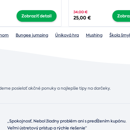
34,00 €
Zobraziť detail
Zobraz
25,00 €
lónom
Bungee jumping
Úniková hra
Mushing
Škola šmy
deme posielať akčné ponuky a najlepšie tipy na darčeky.
„Spokojnosť. Nebol žiadny problém ani s predĺžením kupónu.
Veľmi ústretový prístup a rýchle riešenie“