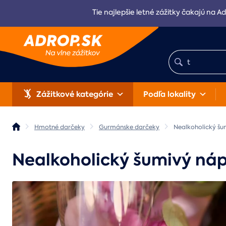
Tie najlepšie letné zážitky čakajú na Ad
Zážitkové kategórie
Podľa lokality
Hmotné darčeky
Gurmánske darčeky
Nealkoholický šu
Nealkoholický šumivý náp