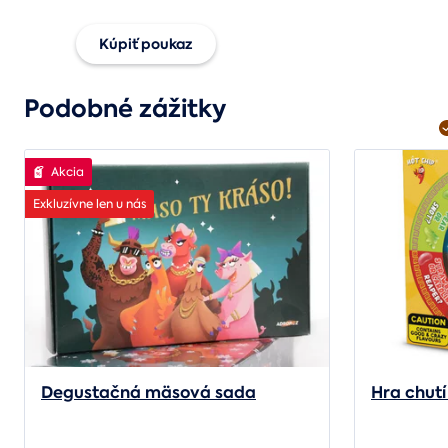
Kúpiť poukaz
Podobné zážitky
Darujte univerzálny
poukaz
Akcia
Exkluzívne len u nás
Degustačná mäsová sada
Hra chutí