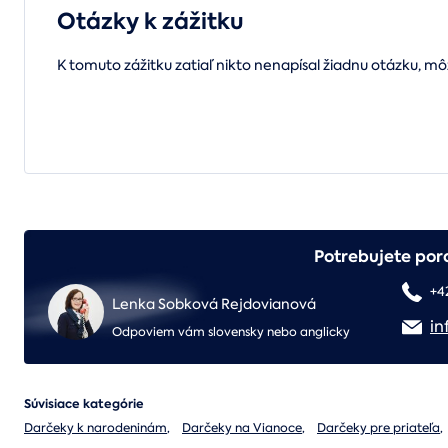
Otázky k zážitku
K tomuto zážitku zatiaľ nikto nenapísal žiadnu otázku, mô
Potrebujete por
+4
Lenka Sobková Rejdovianová
in
Odpoviem vám slovensky nebo anglicky
Súvisiace kategórie
Darčeky k narodeninám
,
Darčeky na Vianoce
,
Darčeky pre priateľa
,