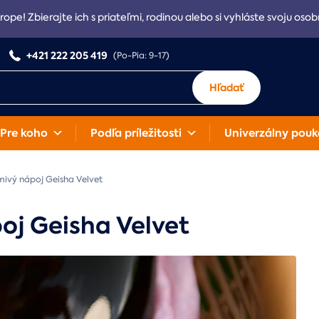
rope! Zbierajte ich s priateľmi, rodinou alebo si vyhláste svoju osob
+421 222 205 419
(Po-Pia: 9-17)
Hľadať
Pre koho
Podľa príležitosti
Univerzálny pouk
mivý nápoj Geisha Velvet
oj Geisha Velvet