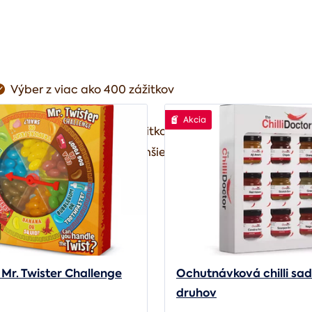
Výber z viac ako 400 zážitkov
Poukaz ihneď do emailu
Akcia
Možnosť čerpať viac zážitkov
Možnosť doplatenia drahšieho zážitku
 Mr. Twister Challenge
Ochutnávková chilli sad
druhov