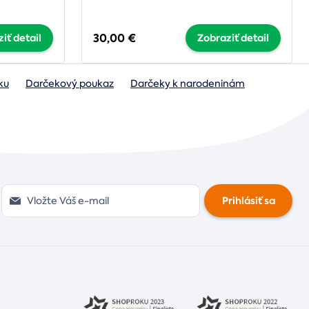
30,00 €
iť detail
Zobraziť detail
ku
Darčekový poukaz
Darčeky k narodeninám
Prihlásiť sa