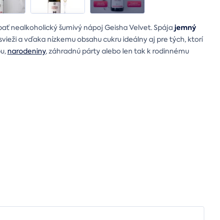
jemný
bať nealkoholický šumivý nápoj Geisha Velvet. Spája
, svieži a vďaka nízkemu obsahu cukru ideálny aj pre tých, ktorí
bu,
narodeniny
, záhradnú párty alebo len tak k rodinnému