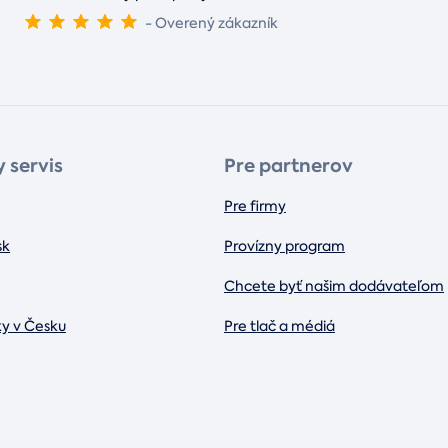
- Overený zákazník
 servis
Pre partnerov
Pre firmy
sk
Provízny program
Chcete byť našim dodávateľom
ky v Česku
Pre tlač a médiá