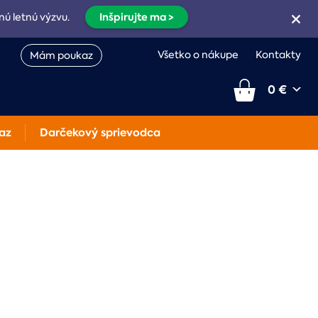
Inšpirujte ma >
nú letnú výzvu.
Všetko o nákupe
Kontakty
Mám poukaz
0 €
az
Darčekový sprievodca