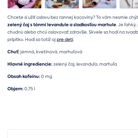
Chcete si užiť oslavu bez rannej kocoviny? To vám nesmie chý
zelený čaj s tónmi levandule a sladkosťou marhule
. Je ľahký
chudnú alebo chcú oslavovať zdravšie. Skvele sa hodí na svad
prípitku. Hodí sa totiž aj
pre deti
.
Chuť:
jemná, kvetinová, marhuľová
Hlavné ingrediencie:
zelený čaj, levanduľa, marhuľa
Obsah kofeínu:
0 mg
Objem:
0,75 l