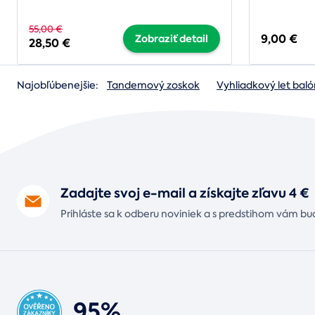
55,00 €
9,00 €
Zobraziť detail
28,50 €
Najobľúbenejšie:
Tandemový zoskok
Vyhliadkový let ba
Zadajte svoj e-mail a získajte zľavu 4 €
Prihláste sa k odberu noviniek a s predstihom vám bu
95%