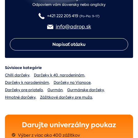
Odpoviem vám slovensky nebo anglicky
+421 222 205 419
(Po-Pia: 9-17)
info@adrop.sk
Napísať otázku
Súvisiace kategórie
Chilli darčeky
,
Darčeky k 40. narodeninám
,
Darčeky k narodeninám
,
Darčeky na Vianoce
,
Darčeky pre priateľa
,
Gurmán
,
Gurmánske darčeky
,
Hmotné darčeky
,
Zážitkové darčeky pre muža
,
Darujte univerzálny poukaz
Výber z viac ako 400 zážitkov