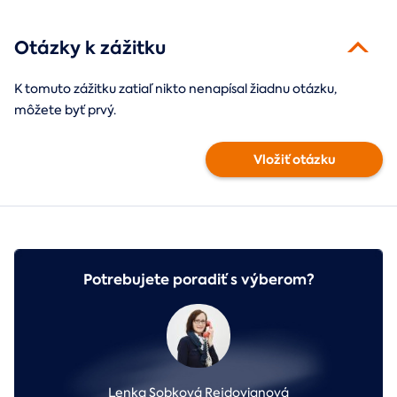
Otázky k zážitku
K tomuto zážitku zatiaľ nikto nenapísal žiadnu otázku,
môžete byť prvý.
Vložiť otázku
Potrebujete poradiť s výberom?
Lenka Sobková Rejdovianová