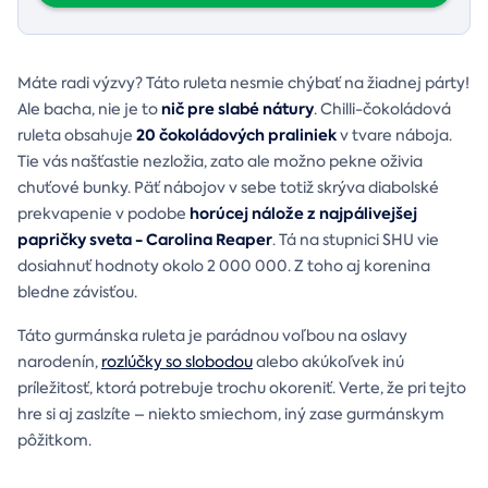
Máte radi výzvy? Táto ruleta nesmie chýbať na žiadnej párty!
nič pre slabé nátury
Ale bacha, nie je to
. Chilli-čokoládová
20 čokoládových praliniek
ruleta obsahuje
v tvare náboja.
Tie vás našťastie nezložia, zato ale možno pekne oživia
chuťové bunky. Päť nábojov v sebe totiž skrýva diabolské
horúcej nálože z najpálivejšej
prekvapenie v podobe
papričky sveta - Carolina Reaper
. Tá na stupnici SHU vie
dosiahnuť hodnoty okolo 2 000 000. Z toho aj korenina
bledne závisťou.
Táto gurmánska ruleta je parádnou voľbou na oslavy
narodenín,
rozlúčky so slobodou
alebo akúkoľvek inú
príležitosť, ktorá potrebuje trochu okoreniť. Verte, že pri tejto
hre si aj zaslzíte – niekto smiechom, iný zase gurmánskym
pôžitkom.