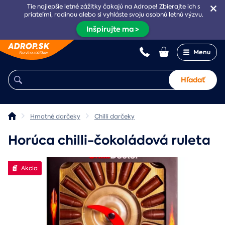
Tie najlepšie letné zážitky čakajú na Adrope! Zbierajte ich s
priateľmi, rodinou alebo si vyhláste svoju osobnú letnú výzvu.
Inšpirujte ma >
Menu
Hľadať
Hmotné darčeky
Chilli darčeky
Horúca chilli-čokoládová ruleta
Akcia