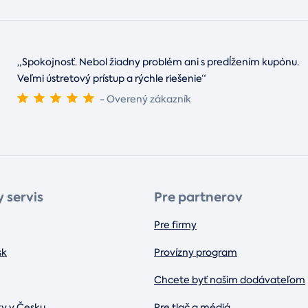
„Spokojnosť. Nebol žiadny problém ani s predĺžením kupónu.
Veľmi ústretový prístup a rýchle riešenie“
- Overený zákazník
 servis
Pre partnerov
Pre firmy
sk
Provízny program
Chcete byť našim dodávateľom
ky v Česku
Pre tlač a médiá