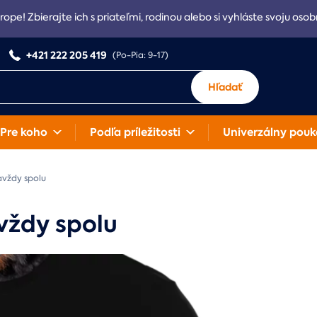
rope! Zbierajte ich s priateľmi, rodinou alebo si vyhláste svoju osob
+421 222 205 419
(Po-Pia: 9-17)
Hľadať
Pre koho
Podľa príležitosti
Univerzálny pouk
avždy spolu
vždy spolu