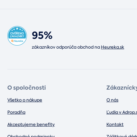
95%
zákazníkov odporúča obchod na
Heureka.sk
O spoločnosti
Zákaznícky
Všetko o nákupe
O nás
Poradňa
Ľudia v Adrop.
Akceptujeme benefity
Kontakt
Obchodné podmienky
Zážitkové dár