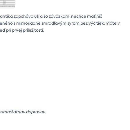
omantika zapcháva uši a so záväzkami nechce mať nič
erveného s mimoriadne smradľavým syrom bez výčitiek, máte v
 pri prvej príležitosti.
 samostatnou dopravou.