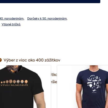
40. narodeninám
,
Darčeky k 50. narodeninám
,
Vtipné tričká
,
Výber z viac ako 400 zážitkov
Poukaz ihneď do emailu
Možnosť čerpať viac zážitkov
Možnosť doplatenia drahšieho zážitku