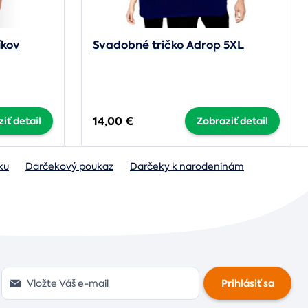
íkov
Svadobné tričko Adrop 5XL
14,00 €
iť detail
Zobraziť detail
ku
Darčekový poukaz
Darčeky k narodeninám
Prihlásiť sa