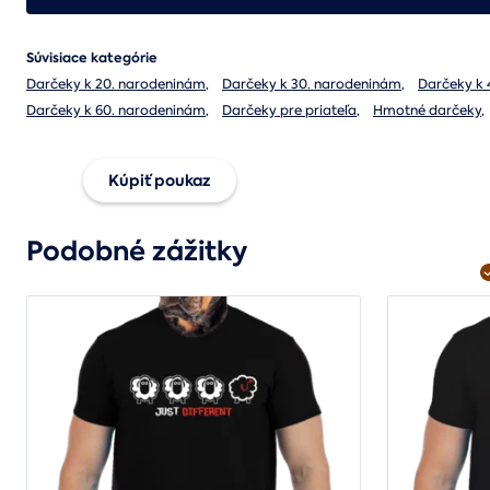
Súvisiace kategórie
Darčeky k 20. narodeninám
,
Darčeky k 30. narodeninám
,
Darčeky k 
Darčeky k 60. narodeninám
,
Darčeky pre priateľa
,
Hmotné darčeky
,
Kúpiť poukaz
Podobné zážitky
Darujte univerzálny
poukaz