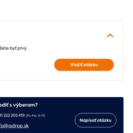
žete byť prvý.
Vložiť otázku
adiť s výberom?
21 222 205 419
(Po-Pia: 9-17)
Napísať otázku
fo@adrop.sk