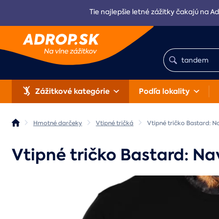
Tie najlepšie letné zážitky čakajú na Ad
Zážitkové kategórie
Podľa lokality
Hmotné darčeky
Vtipné tričká
Vtipné tričko Bastard: N
Vtipné tričko Bastard: Na