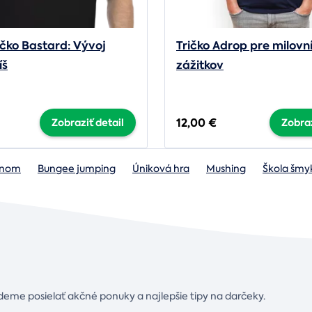
ičko Bastard: Vývoj
Tričko Adrop pre milovn
íš
zážitkov
12,00 €
Zobraziť detail
Zobraz
lónom
Bungee jumping
Úniková hra
Mushing
Škola šmy
deme posielať akčné ponuky a najlepšie tipy na darčeky.