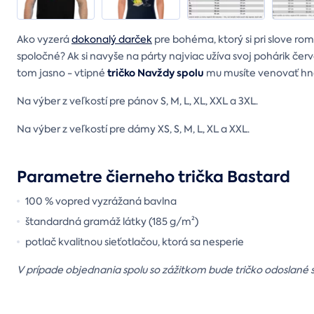
Ako vyzerá
dokonalý darček
pre bohéma, ktorý si pri slove r
spoločné? Ak si navyše na párty najviac užíva svoj pohárik č
tričko Navždy spolu
tom jasno - vtipné
mu musíte venovať hneď
Na výber z veľkostí pre pánov S, M, L, XL, XXL a 3XL.
Na výber z veľkostí pre dámy XS, S, M, L, XL a XXL.
Parametre čierneho trička Bastard
100 % vopred vyzrážaná bavlna
štandardná gramáž látky (185 g/m²)
potlač kvalitnou sieťotlačou, ktorá sa nesperie
V prípade objednania spolu so zážitkom bude tričko odoslané