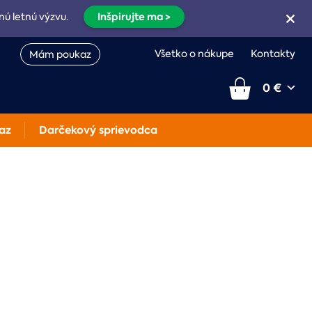
Inšpirujte ma >
nú letnú výzvu.
Všetko o nákupe
Kontakty
Mám poukaz
0 €
az
Darčekový sprievodca