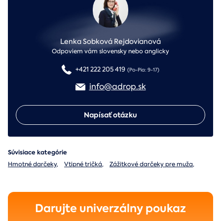
Lenka Sobková Rejdovianová
Odpoviem vám slovensky nebo anglicky
+421 222 205 419
(Po-Pia: 9-17)
info@adrop.sk
Napísať otázku
Súvisiace kategórie
Hmotné darčeky
,
Vtipné tričká
,
Zážitkové darčeky pre muža
,
Darujte univerzálny poukaz