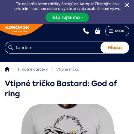
Tie najlepšie letné zážitky čakajú na Adrope! Zbierajte ich s
priateľmi, rodinou alebo si vyhláste svoju osobnú letnú výzvu.
Inšpirujte ma >
Menu
Hľadať
Hmotné darčeky
Vtipné tričká
Vtipné tričko Bastard: God of
ring