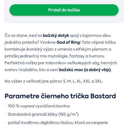
Pridať do košíka
božský dotyk
Čo sa stane, keď sa
spojí s tajomnou silou
God of Ring
jedného prsteňa? Vznikne
! Toto vtipné tričko
kombinuje ikonický výjav z umenia s elfským písmom a
prináša jedinečný mix mytológie, fantasy a humoru.
Perfektná voľba pre milovníkov veľkolepých ság, herných
božskú moc (a dobrý vtip)
svetov i každého, kto si cení
.
Na výber z veľkostí pre pánov S, M, L, XL, XXL a 3XL.
Parametre čierneho trička Bastard
100 % vopred vyzrážaná bavlna
štandardná gramáž látky (185 g/m²)
potlač kvalitnou digitálnou tlačou
, ktorá sa nesperie