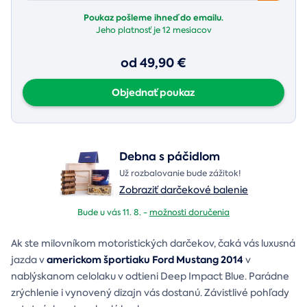
Poukaz pošleme ihneď do emailu.
Jeho platnosť je
12 mesiacov
od 49,90 €
Objednať poukaz
Debna s páčidlom
Už rozbalovanie bude zážitok!
Zobraziť darčekové balenie
Bude u vás 11. 8. -
možnosti doručenia
Ak ste milovníkom motoristických darčekov, čaká vás luxusná
americkom športiaku Ford Mustang 2014
jazda v
v
nablýskanom celolaku v odtieni Deep Impact Blue. Parádne
zrýchlenie i vynovený dizajn vás dostanú. Závistlivé pohľady