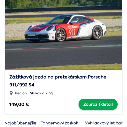
Zážitková jazda na pretekárskom Porsche
911/992 S4
Región:
Slovakia Ring
149,00 €
Zobraziť detail
Najobľúbenejšie:
Tandemový zoskok
Vyhliadkový let baló