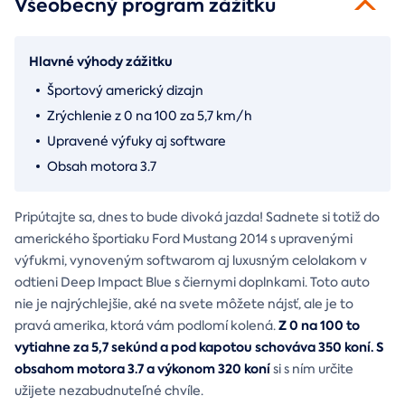
Všeobecný program zážitku
Hlavné výhody zážitku
Športový americký dizajn
Zrýchlenie z 0 na 100 za 5,7 km/h
Upravené výfuky aj software
Obsah motora 3.7
Pripútajte sa, dnes to bude divoká jazda! Sadnete si totiž do
amerického športiaku Ford Mustang 2014 s upravenými
výfukmi, vynoveným softwarom aj luxusným celolakom v
odtieni Deep Impact Blue s čiernymi doplnkami. Toto auto
nie je najrýchlejšie, aké na svete môžete nájsť, ale je to
Z 0 na 100 to
pravá amerika, ktorá vám podlomí kolená.
vytiahne za 5,7 sekúnd a pod kapotou schováva 350 koní. S
obsahom motora 3.7 a výkonom 320 koní
si s ním určite
užijete nezabudnuteľné chvíle.