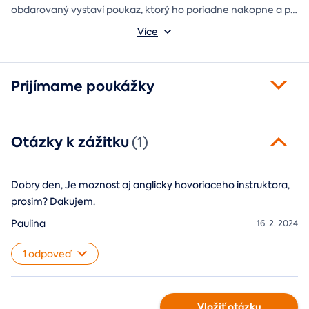
obdarovaný vystaví poukaz, ktorý ho poriadne nakopne a po
absolvovaní tam poputuje fotka zo zážitku, ktorá pri každom
Môžete vybrať z motívov balónový, tunelový a univerzálny
Více
pohľade oživí spomienky.
fotorámik.
Prijímame poukážky
Otázky k zážitku
(1)
Dobry den, Je moznost aj anglicky hovoriaceho instruktora,
prosim? Dakujem.
Paulina
16. 2. 2024
1 odpoveď
Vložiť otázku