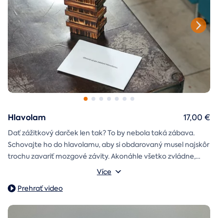
Hlavolam
17,00 €
Dať zážitkový darček len tak? To by nebola taká zábava.
Schovajte ho do hlavolamu, aby si obdarovaný musel najskôr
trochu zavariť mozgové závity. Akonáhle všetko zvládne,
objaví poukaz na zážitok i s vašim venováním.
Vonkajšie rozmery: 15,5 × 8,5 × 5 cm
Více
Prehrať video