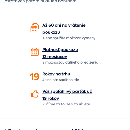
ostatných potom budú len bonusom.
Až 60 dní na vrátenie
poukazu
Alebo využite možnosť výmeny
Platnosť poukazu
12 mesiacov
S možnosťou ďalšieho predĺženia
19
Rokov na
trhu
Je na nás
spoľahnutie
Váš spoľahlivý parťák už
19 rokov
Ručíme za to,
že si to užijete