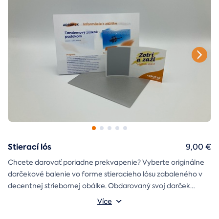
Stierací lós
9,00 €
Chcete darovať poriadne prekvapenie? Vyberte originálne
darčekové balenie vo forme stieracieho lósu zabaleného v
decentnej striebornej obálke. Obdarovaný svoj darček
objaví až po chvíľke napätia počas stierania. Jedno je isté, u
Více
nás je každý lós výherný!