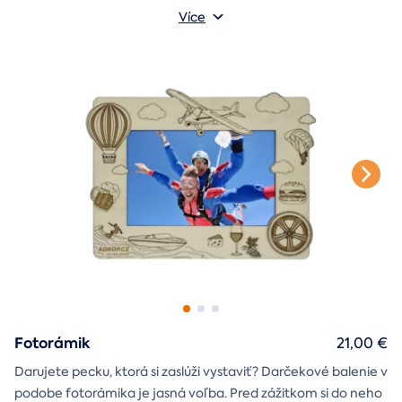
darčekovú skladačku
vybrali. Debna obsahuje
Vonkajšie rozmery: 20 × 20 × 20 cm
s poukazom
Více
na vami vybraný zážitok. A ak budete chcieť, tak aj
štýlové tričko
na pamiatku. Motív debny môžete vybrať s
k svadbe, Vianociam
z lásky
prianím
alebo len tak
.
Fotorámik
21,00 €
Darujete pecku, ktorá si zaslúži vystaviť? Darčekové balenie v
podobe fotorámika je jasná voľba. Pred zážitkom si do neho