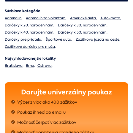
Súvisiace kategórie
Adrenalín
,
Adrenalín za volantom
,
Americké autá
,
Auto-moto
,
Darčeky k 20. narodeninám
,
Darčeky k 30. narodeninám
,
Darčeky k 40. narodeninám
,
Darčeky k 50. narodeninám
,
Darčeky pre priateľa
,
Športové autá
,
Zážitková jazda na ceste
,
Zážitkové darčeky pre muža
,
Najvyhľadávanejšie lokality
Bratislava
,
Brno
,
Ostrava
,
Darujte univerzálny poukaz
Výber z viac ako 400 zážitkov
Poukaz ihneď do emailu
Možnosť čerpať viac zážitkov
Možnosť doplatenia drahšieho zážitku