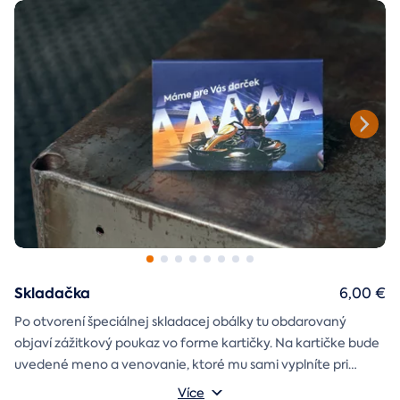
Skladačka
6,00 €
Po otvorení špeciálnej skladacej obálky tu obdarovaný
objaví zážitkový poukaz vo forme kartičky. Na kartičke bude
uvedené meno a venovanie, ktoré mu sami vyplníte pri
objednávaní.
Více