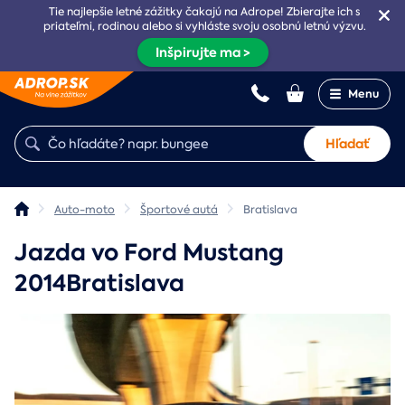
Tie najlepšie letné zážitky čakajú na Adrope! Zbierajte ich s
priateľmi, rodinou alebo si vyhláste svoju osobnú letnú výzvu.
Inšpirujte ma >
Menu
Hľadať
Auto-moto
Športové autá
Bratislava
Jazda vo Ford Mustang
2014Bratislava