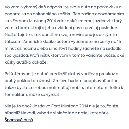
Vo vami vybraný deň odparkujte svoje auto na parkovisku a
ponorte sa do dokonalého zážitku. Ten začína oboznámením
sa s Fordom Mustang 2014 vďaka skúsenému jazdcovi, ktorý
vám o tomto stroji a jeho ovládaní povie prvé aj posledné.
Naštartujete si tak apetít na svoju neviazanú jazdu týmto
tátošom. Americkú klasiku potom vytiahnete na cesty na 15
minút až hodinu alebo si na štvrť hodiny sadnete na sedadlo
spolujazdca. Profi inštruktor vám v tomto variante ukáže, aké
kúsky autíčko dokáže.
Pri šoférovaní je nutné predložiť platný vodičský preukaz a
druhý doklad totožnosti. Zmluvu budete podpisovať online,
takže by ste so sebou mali mať aj mobil s internetom. Toľko k
formalitám, môže sa vyraziť!
Nie je to ono? Jazda vo Ford Mustang 2014 nie je to, čo ste
hľadali? Nevadí, vyberte si niečo iné z našej kategórie
Športové autá
.