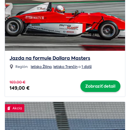
Jazda na formule Dallara Masters
Región:
letisko Žilina
,
letisko Trenčín
a
1 ďalší
169,00 €
Zobraziť detail
149,00 €
Akcia