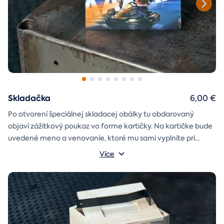
Skladačka
6,00 €
Po otvorení špeciálnej skladacej obálky tu obdarovaný
objaví zážitkový poukaz vo forme kartičky. Na kartičke bude
uvedené meno a venovanie, ktoré mu sami vyplníte pri
objednávaní.
Více