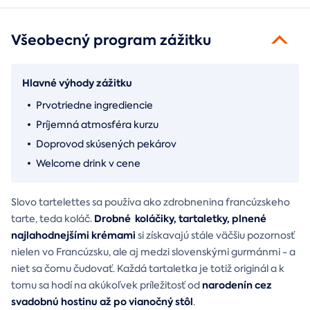
Všeobecný program zážitku
Hlavné výhody zážitku
Prvotriedne ingrediencie
Príjemná atmosféra kurzu
Doprovod skúsených pekárov
Welcome drink v cene
Slovo tartelettes sa používa ako zdrobnenina francúzskeho
Drobné koláčiky, tartaletky, plnené
tarte, teda koláč.
najlahodnejšími krémami
si získavajú stále väčšiu pozornosť
nielen vo Francúzsku, ale aj medzi slovenskými gurmánmi - a
niet sa čomu čudovať. Každá tartaletka je totiž originál a k
narodenín cez
tomu sa hodí na akúkoľvek príležitosť od
svadobnú hostinu až po vianočný stôl
.