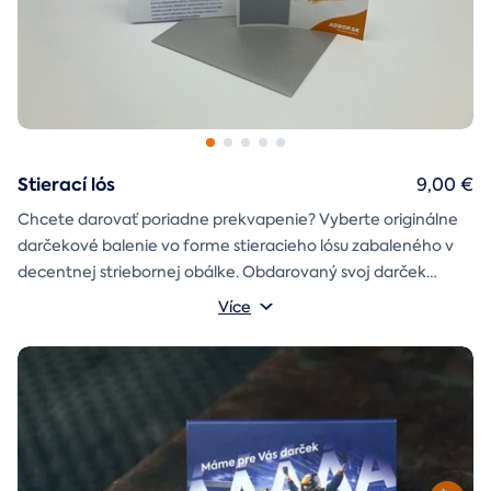
Stierací lós
9,00 €
Chcete darovať poriadne prekvapenie? Vyberte originálne
darčekové balenie vo forme stieracieho lósu zabaleného v
decentnej striebornej obálke. Obdarovaný svoj darček
objaví až po chvíľke napätia počas stierania. Jedno je isté, u
Více
nás je každý lós výherný!