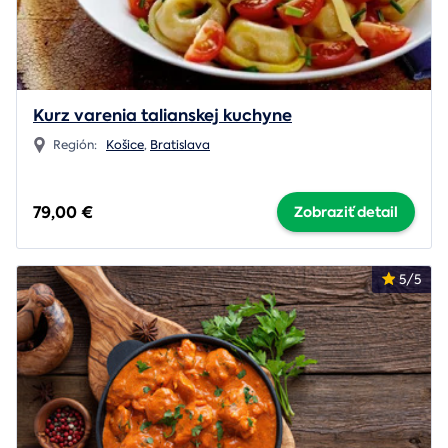
Kurz varenia talianskej kuchyne
Región:
Košice
,
Bratislava
79,00 €
Zobraziť detail
5/5