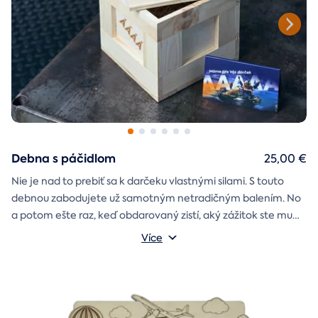
Debna s páčidlom
25,00 €
Nie je nad to prebiť sa k darčeku vlastnými silami. S touto
debnou zabodujete už samotným netradičným balením. No
a potom ešte raz, keď obdarovaný zistí, aký zážitok ste mu
darčekovú skladačku
vybrali. Debna obsahuje
Vonkajšie rozmery: 20 × 20 × 20 cm
s poukazom
Více
na vami vybraný zážitok. A ak budete chcieť, tak aj
štýlové tričko
na pamiatku. Motív debny môžete vybrať s
k svadbe, Vianociam
z lásky
prianím
alebo len tak
.