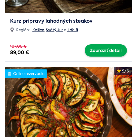
Kurz prípravy lahodných steakov
Región:
Košice
,
Svätý Jur
a
1 ďalší
107,00 €
Zobraziť detail
89,00 €
5/5
Online rezervácia