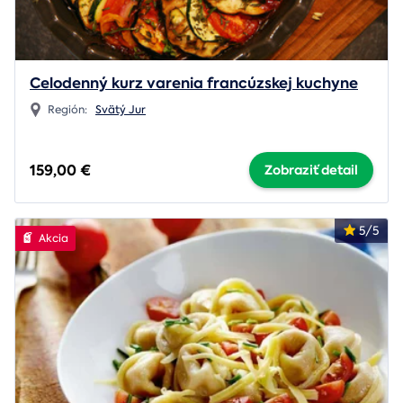
Celodenný kurz varenia francúzskej kuchyne
Región:
Svätý Jur
159,00 €
Zobraziť detail
5/5
Akcia