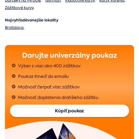
Darčeky na výročie
,
Gurmán
,
Indoorové kurzy
,
Kurzy varenia
,
Zážitkové kurzy
,
Najvyhľadávanejšie lokality
Bratislava
,
Darujte univerzálny poukaz
Výber z viac ako 400 zážitkov
Poukaz ihneď do emailu
Možnosť čerpať viac zážitkov
Možnosť doplatenia drahšieho zážitku
Kúpiť poukaz