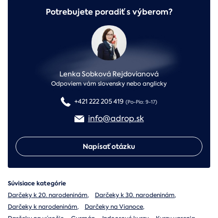
Potrebujete poradiť s výberom?
Lenka Sobková Rejdovianová
Odpoviem vám slovensky nebo anglicky
+421 222 205 419
(Po-Pia: 9-17)
info@adrop.sk
Napísať otázku
Súvisiace kategórie
Darčeky k 20. narodeninám
,
Darčeky k 30. narodeninám
,
Darčeky k narodeninám
,
Darčeky na Vianoce
,