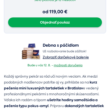
od 119,00 €
Objednať poukaz
Debna s páčidlom
Už rozbalovanie bude zážitok!
Zobraziť darčekové balenie
Bude u vás 12. 8. -
možnosti doručenia
Každý správny pekár sa rád učí novým veciam. Ak medzi
kurz
podobných nadšencov patríte aj vy, prihláste sa na
pečenia mini luxusných tartaletiek v Bratislav
e vedený
profesionálnymi pekármi s mnohoročnými skúsenosťami.
ušetríte hodiny samoštúdia a
Vďaka ich radám a tipom
pečenia typu pokus-omyl
dokonalých tartaletiek
. Prípravu