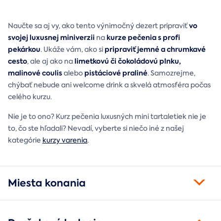
vo
Naučte sa aj vy, ako tento výnimočný dezert pripraviť
svojej luxusnej miniverzii
kurze pečenia s profi
na
pekárkou
pripraviť jemné a chrumkavé
. Ukáže vám, ako si
cesto
limetkovú či čokoládovú plnku,
, ale aj ako na
malinové coulis
pistáciové praliné
alebo
. Samozrejme,
chýbať nebude ani welcome drink a skvelá atmosféra počas
celého kurzu.
Nie je to ono? Kurz pečenia luxusných mini tartaletiek nie je
to, čo ste hľadali? Nevadí, vyberte si niečo iné z našej
kategórie
kurzy varenia
.
Miesta konania