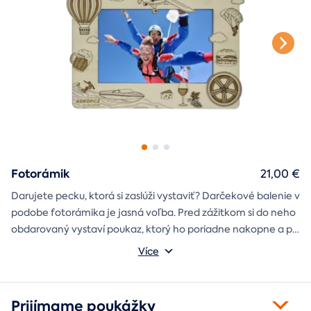
Fotorámik
21,00 €
Darujete pecku, ktorá si zaslúži vystaviť? Darčekové balenie v
podobe fotorámika je jasná voľba. Pred zážitkom si do neho
obdarovaný vystaví poukaz, ktorý ho poriadne nakopne a po
absolvovaní tam poputuje fotka zo zážitku, ktorá pri každom
Môžete vybrať z motívov balónový, tunelový a univerzálny
Více
pohľade oživí spomienky.
fotorámik.
Prijímame poukážky