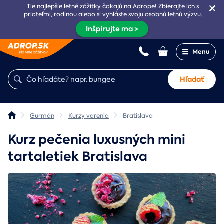
Tie najlepšie letné zážitky čakajú na Adrope! Zbierajte ich s
priateľmi, rodinou alebo si vyhláste svoju osobnú letnú výzvu.
Inšpirujte ma >
Menu
Hľadať
Gurmán
Kurzy varenia
Bratislava
Kurz pečenia luxusných mini
tartaletiek Bratislava