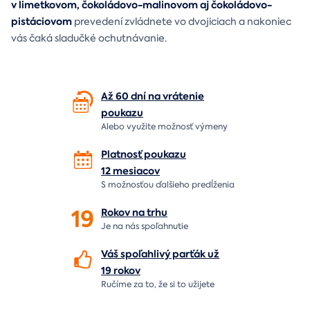
v limetkovom, čokoládovo-malinovom aj čokoládovo-
pistáciovom
prevedení zvládnete vo dvojiciach a nakoniec
vás čaká sladučké ochutnávanie.
Až 60 dní na vrátenie
poukazu
Alebo využite možnosť výmeny
Platnosť poukazu
12 mesiacov
S možnosťou ďalšieho predĺženia
19
Rokov na
trhu
Je na nás
spoľahnutie
Váš spoľahlivý parťák už
19 rokov
Ručíme za to,
že si to užijete