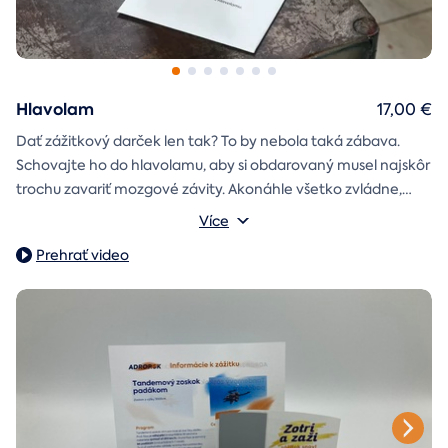
Hlavolam
17,00 €
Dať zážitkový darček len tak? To by nebola taká zábava.
Schovajte ho do hlavolamu, aby si obdarovaný musel najskôr
trochu zavariť mozgové závity. Akonáhle všetko zvládne,
objaví poukaz na zážitok i s vašim venováním.
Vonkajšie rozmery: 15,5 × 8,5 × 5 cm
Více
Prehrať video