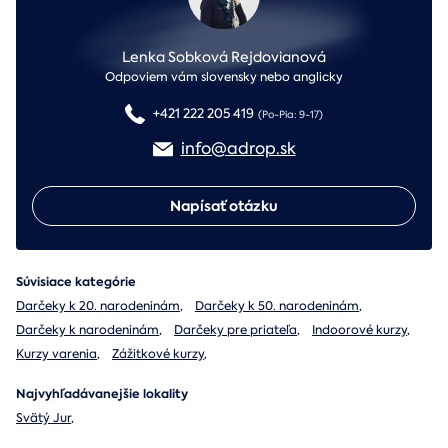
Lenka Sobková Rejdovianová
Odpoviem vám slovensky nebo anglicky
+421 222 205 419
(Po-Pia: 9-17)
info@adrop.sk
Napísať otázku
Súvisiace kategórie
Darčeky k 20. narodeninám
,
Darčeky k 50. narodeninám
,
Darčeky k narodeninám
,
Darčeky pre priateľa
,
Indoorové kurzy
,
Kurzy varenia
,
Zážitkové kurzy
,
Najvyhľadávanejšie lokality
Svätý Jur
,