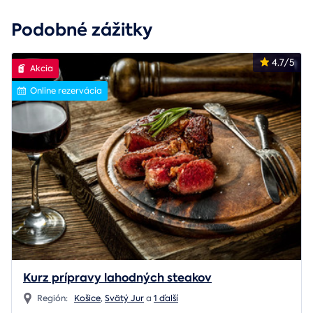
Podobné zážitky
4.7/5
Akcia
Online rezervácia
Kurz prípravy lahodných steakov
Región:
Košice
,
Svätý Jur
a
1 ďalší