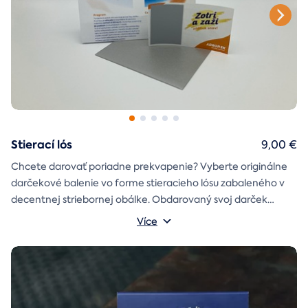
Stierací lós
9,00 €
Chcete darovať poriadne prekvapenie? Vyberte originálne
darčekové balenie vo forme stieracieho lósu zabaleného v
decentnej striebornej obálke. Obdarovaný svoj darček
objaví až po chvíľke napätia počas stierania. Jedno je isté, u
Více
nás je každý lós výherný!