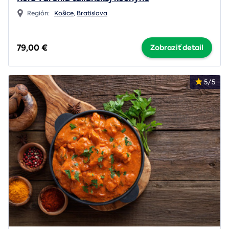
Región:
Košice
,
Bratislava
79,00 €
Zobraziť detail
5/5