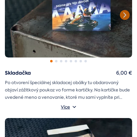
Skladačka
6,00 €
Po otvorení špeciálnej skladacej obálky tu obdarovaný
objaví zážitkový poukaz vo forme kartičky. Na kartičke bude
uvedené meno a venovanie, ktoré mu sami vyplníte pri
objednávaní.
Více