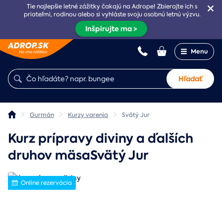
Tie najlepšie letné zážitky čakajú na Adrope! Zbierajte ich s
priateľmi, rodinou alebo si vyhláste svoju osobnú letnú výzvu.
Inšpirujte ma >
Menu
Hľadať
Gurmán
Kurzy varenia
Svätý Jur
Kurz prípravy diviny a ďalších
druhov mäsaSvätý Jur
Online rezervácia