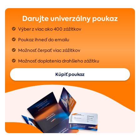
Darujte univerzálny poukaz
Výber z viac ako 400 zážitkov
Poukaz ihneď do emailu
Možnosť čerpať viac zážitkov
Možnosť doplatenia drahšieho zážitku
Kúpiť poukaz