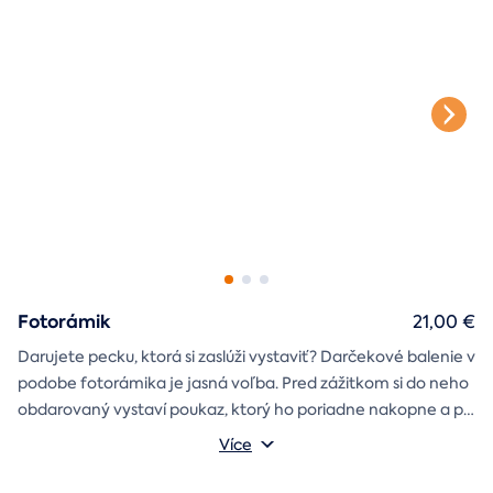
Fotorámik
21,00 €
Darujete pecku, ktorá si zaslúži vystaviť? Darčekové balenie v
podobe fotorámika je jasná voľba. Pred zážitkom si do neho
obdarovaný vystaví poukaz, ktorý ho poriadne nakopne a po
absolvovaní tam poputuje fotka zo zážitku, ktorá pri každom
Môžete vybrať z motívov balónový, tunelový a univerzálny
Více
pohľade oživí spomienky.
fotorámik.