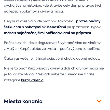
dýchajúceho históriou, kde strávite celý deň prípravou tých
najlepších pokrmov z diviny a mäsa.
profesionálny
Celý kurz varenia bude mať pod taktovkou
šéfkuchár s bohatými skúsenosťami
pri spracovaní typov
mäsa s najnáročnejšími požiadavkami na prípravu
.
Počas kurzu budeze degustovať 3 vybrané vína od vinárov
z Malých Karpát alebo zo sveta – podľa výberu someliéra.
Čaká vás večer plný inšpirácie, vôní, chutí a dobrej nálady.
Nie je to ono? Kurz prípravy diviny a ďalších druhov mäsa nie
je to, čo ste hľadali? Nevadí, vyberte si niečo iné z našej
kategórie
kurzy varenia
.
Miesta konania