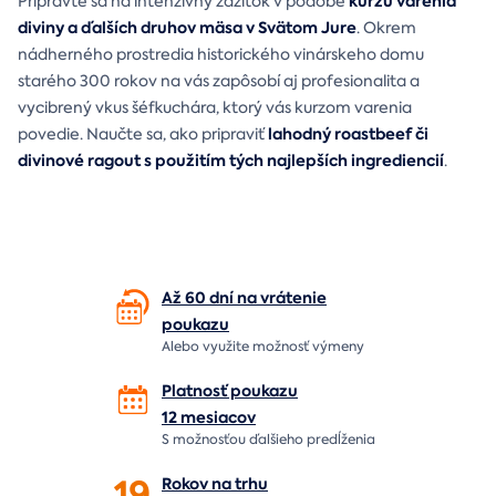
kurzu varenia
Pripravte sa na intenzívny zážitok v podobe
diviny a ďalších druhov mäsa v Svätom Jure
. Okrem
nádherného prostredia historického vinárskeho domu
starého 300 rokov na vás zapôsobí aj profesionalita a
vycibrený vkus šéfkuchára, ktorý vás kurzom varenia
lahodný roastbeef či
povedie. Naučte sa, ako pripraviť
divinové ragout s použitím tých najlepších ingrediencií
.
Až 60 dní na vrátenie
poukazu
Alebo využite možnosť výmeny
Platnosť poukazu
12 mesiacov
S možnosťou ďalšieho predĺženia
19
Rokov na
trhu