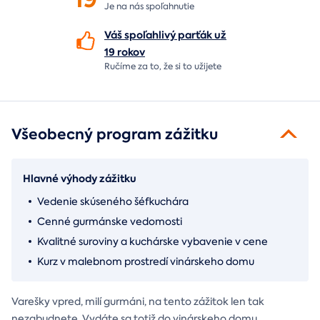
Je na nás
spoľahnutie
Váš spoľahlivý parťák už
19 rokov
Ručíme za to,
že si to užijete
Všeobecný program zážitku
Hlavné výhody zážitku
Vedenie skúseného šéfkuchára
Cenné gurmánske vedomosti
Kvalitné suroviny a kuchárske vybavenie v cene
Kurz v malebnom prostredí vinárskeho domu
Varešky vpred, milí gurmáni, na tento zážitok len tak
nezabudnete. Vydáte sa totiž do vinárskeho domu