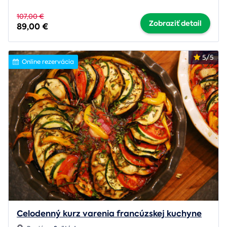
107,00 €
Zobraziť detail
89,00 €
5/5
Online rezervácia
Celodenný kurz varenia francúzskej kuchyne