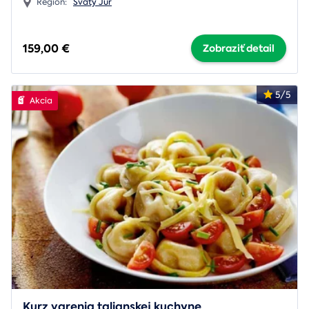
Región:
Svätý Jur
159,00 €
Zobraziť detail
5/5
Akcia
Kurz varenia talianskej kuchyne