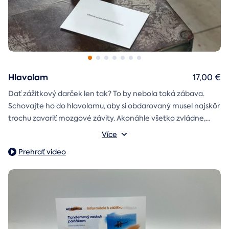
Hlavolam
17,00 €
Dať zážitkový darček len tak? To by nebola taká zábava.
Schovajte ho do hlavolamu, aby si obdarovaný musel najskôr
trochu zavariť mozgové závity. Akonáhle všetko zvládne,
objaví poukaz na zážitok i s vašim venováním.
Vonkajšie rozmery: 15,5 × 8,5 × 5 cm
Více
Prehrať video