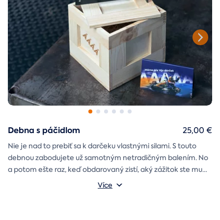
Debna s páčidlom
25,00 €
Nie je nad to prebiť sa k darčeku vlastnými silami. S touto
debnou zabodujete už samotným netradičným balením. No
a potom ešte raz, keď obdarovaný zistí, aký zážitok ste mu
darčekovú skladačku
vybrali. Debna obsahuje
Vonkajšie rozmery: 20 × 20 × 20 cm
s poukazom
Více
na vami vybraný zážitok. A ak budete chcieť, tak aj
štýlové tričko
na pamiatku. Motív debny môžete vybrať s
k svadbe, Vianociam
z lásky
prianím
alebo len tak
.