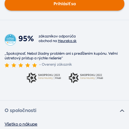
Prihlásiť sa
95%
zákazníkov odporúča
obchod na
Heureka.sk
„Spokojnosť. Nebol žiadny problém ani s predĺžením kupónu. Veľmi
ústretový prístup a rýchle riešenie“
- Overený zákazník
O spoločnosti
Všetko o nákupe