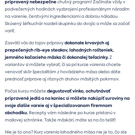
pripravený nebezpečne
chutný program! Začínate vždy v
podvečerných hodinách vyzbrojení profesionálnym náradím
na varenie, čerstvými ingredienciami a dobrou náladou.
Skúsený šéfkuchár rozdelí skupinku do dvojíc a môže sa začať
variť.
dokonale krvavých aj
Zasvätí vás do tajov prípravy
prepečených rib-eye steakov, lahodných rošteniek,
jemného kačacieho mäska či dokonalej teľacinky.
Z
variantov si môžete vybrať, či sa pri kurze varenia chcete
venovať skôr špecialitám z hovädzieho mäsa alebo dáte
prednosť príprave aj rôznych druhov mäsitých pokrmov.
degustovať vínko, ochutnávať
Počas kurzu môžete
pripravené jedlá a na koniec si môžete nakúpiť suroviny na
svoje ďalšie vareie aj v špecializovanom firemnom
obchodíku.
Recepty vám následne po kurze pristanú v
mailovej schránke. Takže mäskári, máte sa na čo tešiť!
Nie je to ono? Kurz varenia lahodného mäsa nie je to, čo ste