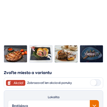
Všetko
(7)
Zvoľte miesto a variantu
Akcia!
Zobrazovať len akciové ponuky
Lokalita
Bratislava