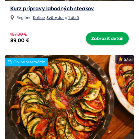
Kurz prípravy lahodných steakov
Región:
Košice
,
Svätý Jur
a
1 ďalší
107,00 €
Zobraziť detail
89,00 €
5/5
Online rezervácia