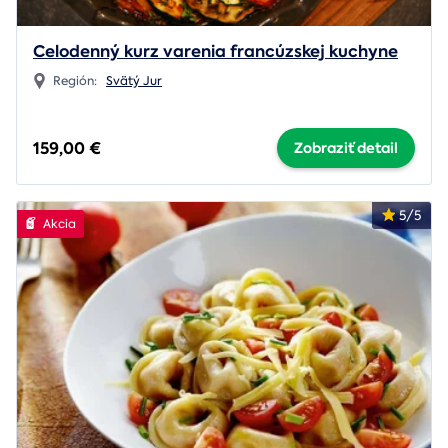
Celodenný kurz varenia francúzskej kuchyne
Región:
Svätý Jur
159,00 €
Zobraziť detail
5/5
Akcia