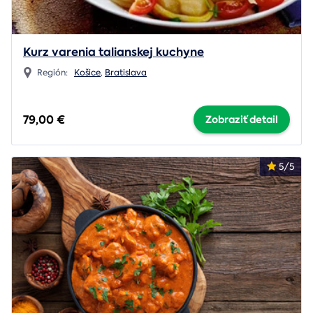
Kurz varenia talianskej kuchyne
Región:
Košice
,
Bratislava
79,00 €
Zobraziť detail
5/5