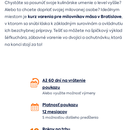
Chystáte sa posunúť svoje kulinárske umenie o level vyššie?
Alebo to chcete dopriať svojej milovanej osobe? Ideálnym
kurz varenia pre milovníkov mäsa v Bratislave
miestom je
,
v ktorom sa snúbi láska k základným surovinám a ovládnutiu
ich bezchybnej prípravy. Tešiť sa môžete na špičkový výklad
šéfkuchára, zábavné varenie vo dvojici a ochutnávku, ktorá
na konci stojí za to!
Až 60 dní na vrátenie
poukazu
Alebo využite možnosť výmeny
Platnosť poukazu
12 mesiacov
S možnosťou ďalšieho predĺženia
Rokov na
trhu