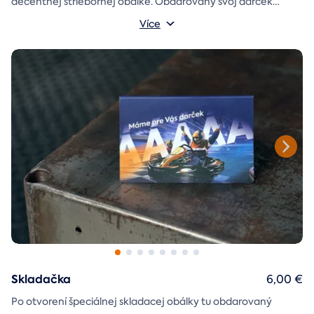
decentnej striebornej obálke. Obdarovaný svoj darček
objaví až po chvíľke napätia počas stierania. Jedno je isté, u
Více
nás je každý lós výherný!
Skladačka
6,00 €
Po otvorení špeciálnej skladacej obálky tu obdarovaný