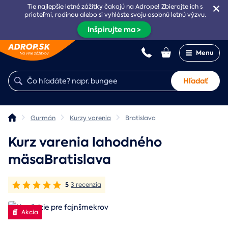
Tie najlepšie letné zážitky čakajú na Adrope! Zbierajte ich s
priateľmi, rodinou alebo si vyhláste svoju osobnú letnú výzvu.
Inšpirujte ma >
Menu
Hľadať
Gurmán
Kurzy varenia
Bratislava
Kurz varenia lahodného
mäsaBratislava
5
3 recenzia
Akcia