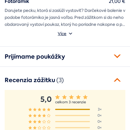
Fotorámik
21,00 €
Darujete pecku, ktorá si zaslúži vystaviť? Darčekové balenie v
podobe fotorámika je jasná voľba. Pred zážitkom si do neho
obdarovaný vystaví poukaz, ktorý ho poriadne nakopne a po
absolvovaní tam poputuje fotka zo zážitku, ktorá pri každom
Môžete vybrať z motívov balónový, tunelový a univerzálny
Více
pohľade oživí spomienky.
fotorámik.
Prijímame poukážky
Recenzia zážitku
(3)
5,0
celkom 3 recenzie
3×
0×
0×
0×