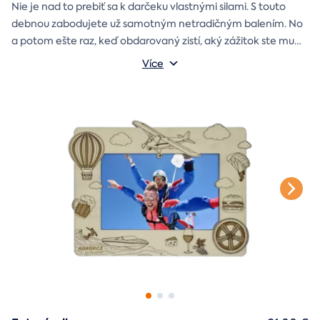
Nie je nad to prebiť sa k darčeku vlastnými silami. S touto
debnou zabodujete už samotným netradičným balením. No
a potom ešte raz, keď obdarovaný zistí, aký zážitok ste mu
darčekovú skladačku
vybrali. Debna obsahuje
Vonkajšie rozmery: 20 × 20 × 20 cm
s poukazom
Více
na vami vybraný zážitok. A ak budete chcieť, tak aj
štýlové tričko
na pamiatku. Motív debny môžete vybrať s
k svadbe, Vianociam
z lásky
prianím
alebo len tak
.