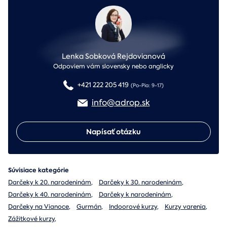
Lenka Sobková Rejdovianová
Odpoviem vám slovensky nebo anglicky
+421 222 205 419
(Po-Pia: 9-17)
info@adrop.sk
Napísať otázku
Súvisiace kategórie
Darčeky k 20. narodeninám
,
Darčeky k 30. narodeninám
,
Darčeky k 40. narodeninám
,
Darčeky k narodeninám
,
Darčeky na Vianoce
,
Gurmán
,
Indoorové kurzy
,
Kurzy varenia
,
Zážitkové kurzy
,