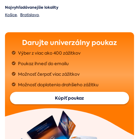
Najvyhľadávanejšie lokality
Košice
,
Bratislava
,
Darujte univerzálny poukaz
Výber z viac ako 400 zážitkov
Poukaz ihneď do emailu
Možnosť čerpať viac zážitkov
Možnosť doplatenia drahšieho zážitku
Kúpiť poukaz