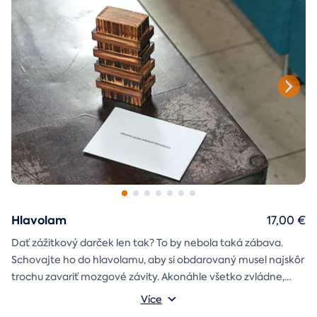
Hlavolam
17,00 €
Dať zážitkový darček len tak? To by nebola taká zábava.
Schovajte ho do hlavolamu, aby si obdarovaný musel najskôr
trochu zavariť mozgové závity. Akonáhle všetko zvládne,
objaví poukaz na zážitok i s vašim venováním.
Vonkajšie rozmery: 15,5 × 8,5 × 5 cm
Více