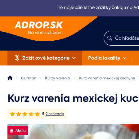
Tie najlepšie letné zážitky čakajú na Ad
Zážitkové kategórie
Podľa lokality
Gurmán
Kurzy varenia
Kurz varenia mexickej kuchyne
Kurz varenia mexickej ku
5
2 recenzia
Akcia