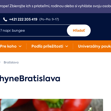
rope! Zbierajte ich s priateľmi, rodinou alebo si vyhláste svoju osob
+421 222 205 419
(Po-Pia: 9-17)
Hľadať
Pre koho
Podľa príležitosti
Univerzálny pouk
Bratislava
chyneBratislava