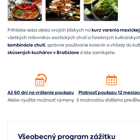
kurz varenia mexickej
Prihláste seba alebo svojich blízkych na
všetkých milovníkov exotických chutí a farebných kulinársky
kombinácie chutí
, správne používanie korenín a vhľady do ku
skúsených kuchárov v Bratislave
si iste zamilujete.
Až 60 dní na vrátenie
poukazu
Platnosť poukazu 12 mesiac
Alebo využite možnosť výmeny
S možnosťou ďalšieho predĺže
Všeobecný program zážitku