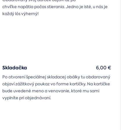
chvíľke napätia počas stierania. Jedno je isté, u nás je
každý lós výherný!
Skladačka
6,00 €
Po otvorení špeciálnej skladacej obálky tu obdarovaný
objaví zážitkový poukaz vo forme kartičky. Na kartičke
bude uvedené meno a venovanie, ktoré mu sami
vyplníte pri objednávaní.