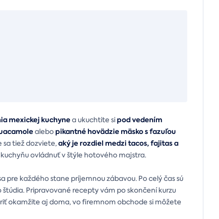
nia mexickej kuchyne
pod vedením
a ukuchtite si
 guacamole
pikantné hovädzie mäsko s fazuľou
alebo
aký je rozdiel medzi tacos, fajitas a
 sa tiež dozviete,
 kuchyňu ovládnuť v štýle hotového majstra.
 sa pre každého stane príjemnou zábavou. Po celý čas sú
o štúdia. Pripravované recepty vám po skončení kurzu
variť okamžite aj doma, vo firemnom obchode si môžete