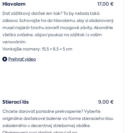
Hlavolam
17,00 €
Dať zážitkový darček len tak? To by nebola taká
zábava. Schovajte ho do hlavolamu, aby si obdarovaný
musel najskôr trochu zavariť mozgové závity. Akonáhle
všetko zvládne, objaví poukaz na zážitok i s vašim
venováním.
Vonkajšie rozmery: 15,5 × 8,5 × 5 cm
Prehrať video
Stierací lós
9,00 €
Chcete darovať poriadne prekvapenie? Vyberte
originálne darčekové balenie vo forme stieracieho lósu
zabaleného v decentnej striebornej obálke.
Obdarovaný svoj darček objaví až po