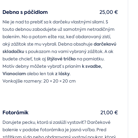
Debna s páčidlom
25,00 €
Nie je nad to prebiť sa k darčeku vlastnými silami. S
touto debnou zabodujete už samotným netradičným
balením. No a potom ešte raz, keď obdarovaný zistí,
darčekovú
aký zážitok ste mu vybrali. Debna obsahuje
skladačku
s poukazom na vami vybraný zážitok. A ak
štýlové tričko
budete chcieť, tak aj
na pamiatku.
k svadbe,
Motív debny môžete vybrať s prianím
Vianociam
z lásky
alebo len tak
.
Vonkajšie rozmery: 20 × 20 × 20 cm
Fotorámik
21,00 €
Darujete pecku, ktorá si zaslúži vystaviť? Darčekové
balenie v podobe fotorámika je jasná voľba. Pred
zážitkom si do neho obdarovaný vystaví poukaz, ktorý