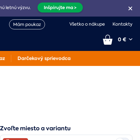
Inšpirujte ma >
nú letnú výzvu.
Všetko o nákupe
Kontakty
Mám poukaz
0 €
az
Darčekový sprievodca
Zvoľte miesto a variantu