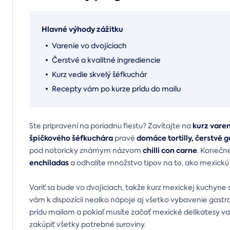
Hlavné výhody zážitku
Varenie vo dvojiciach
Čerstvé a kvalitné ingrediencie
Kurz vedie skvelý šéfkuchár
Recepty vám po kurze prídu do mailu
kurz vare
Ste pripravení na poriadnu fiestu? Zavítajte na
špičkového šéfkuchára
domáce tortilly, čerstvé
pravé
chilli con carne
pod notoricky známym názvom
. Konečne
enchiladas
a odhalíte množstvo tipov na to, ako mexickú
Variť sa bude vo dvojiciach, takže kurz mexickej kuchyne
vám k dispozícii nealko nápoje aj všetko vybavenie gastr
prídu mailom a pokiaľ musíte začať mexické delikatesy 
zakúpiť všetky potrebné suroviny.