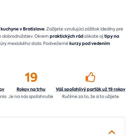
 kuchyne v Bratislave
. Zažijete vzrušujúci zážitok ideálny pre
praktických rád
tipy na
ch dobrodružstiev. Okrem
získate aj
kurzy pod vedením
ltúry mexického stola. Podvečerné
19
ov
Rokov na
trhu
Váš spoľahlivý parťák už 19 rokov
nia
Je na nás
spoľahnutie
Ručíme za to,
že si to užijete