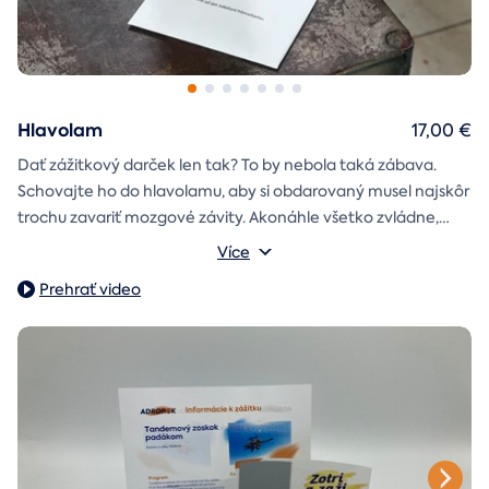
Hlavolam
17,00 €
Dať zážitkový darček len tak? To by nebola taká zábava.
Schovajte ho do hlavolamu, aby si obdarovaný musel najskôr
trochu zavariť mozgové závity. Akonáhle všetko zvládne,
objaví poukaz na zážitok i s vašim venováním.
Vonkajšie rozmery: 15,5 × 8,5 × 5 cm
Více
Prehrať video