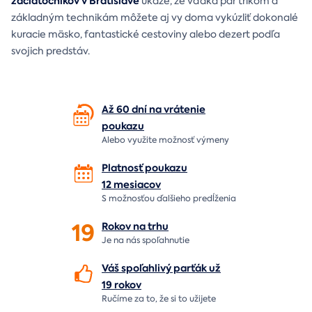
začiatočníkov v Bratislave
ukáže, že vďaka pár trikom a
základným technikám môžete aj vy doma vykúzliť dokonalé
kuracie mäsko, fantastické cestoviny alebo dezert podľa
svojich predstáv.
Až 60 dní na vrátenie
poukazu
Alebo využite možnosť výmeny
Platnosť poukazu
12 mesiacov
S možnosťou ďalšieho predĺženia
19
Rokov na
trhu
Je na nás
spoľahnutie
Váš spoľahlivý parťák už
19 rokov
Ručíme za to,
že si to užijete