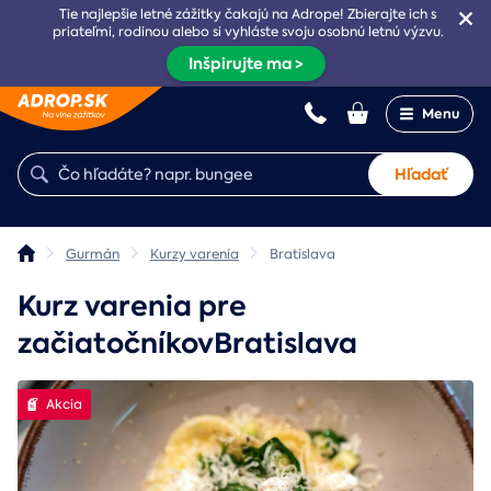
Tie najlepšie letné zážitky čakajú na Adrope! Zbierajte ich s
priateľmi, rodinou alebo si vyhláste svoju osobnú letnú výzvu.
Inšpirujte ma >
Menu
Hľadať
Gurmán
Kurzy varenia
Bratislava
Kurz varenia pre
začiatočníkovBratislava
Akcia