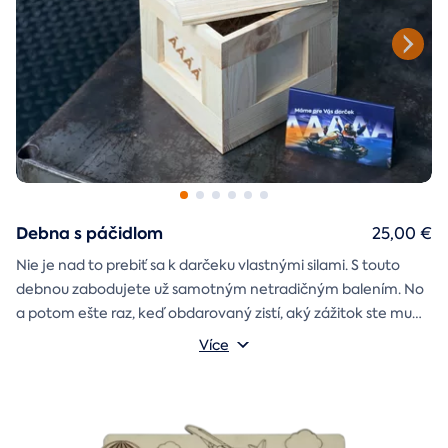
Debna s páčidlom
25,00 €
Nie je nad to prebiť sa k darčeku vlastnými silami. S touto
debnou zabodujete už samotným netradičným balením. No
a potom ešte raz, keď obdarovaný zistí, aký zážitok ste mu
darčekovú skladačku
vybrali. Debna obsahuje
Vonkajšie rozmery: 20 × 20 × 20 cm
s poukazom
Více
na vami vybraný zážitok. A ak budete chcieť, tak aj
štýlové tričko
na pamiatku. Motív debny môžete vybrať s
k svadbe, Vianociam
z lásky
prianím
alebo len tak
.