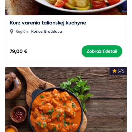
Kurz varenia talianskej kuchyne
Región:
Košice
,
Bratislava
79,00 €
Zobraziť detail
5/5