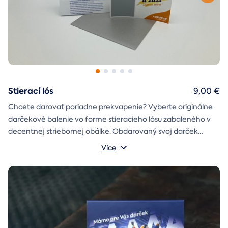
Stierací lós
9,00 €
Chcete darovať poriadne prekvapenie? Vyberte originálne
darčekové balenie vo forme stieracieho lósu zabaleného v
decentnej striebornej obálke. Obdarovaný svoj darček
objaví až po chvíľke napätia počas stierania. Jedno je isté, u
Více
nás je každý lós výherný!