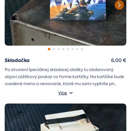
Skladačka
6,00 €
Po otvorení špeciálnej skladacej obálky tu obdarovaný
objaví zážitkový poukaz vo forme kartičky. Na kartičke bude
uvedené meno a venovanie, ktoré mu sami vyplníte pri
objednávaní.
Více