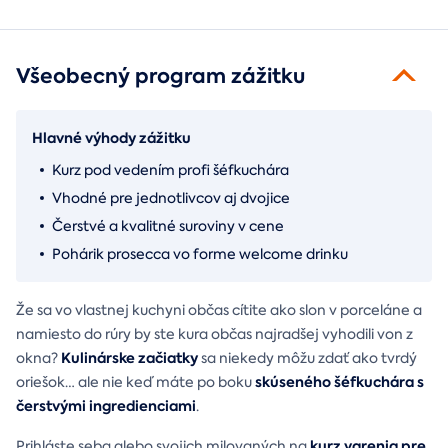
Všeobecný program zážitku
Hlavné výhody zážitku
Kurz pod vedením profi šéfkuchára
Vhodné pre jednotlivcov aj dvojice
Čerstvé a kvalitné suroviny v cene
Pohárik prosecca vo forme welcome drinku
Že sa vo vlastnej kuchyni občas cítite ako slon v porceláne a
namiesto do rúry by ste kura občas najradšej vyhodili von z
Kulinárske začiatky
okna?
sa niekedy môžu zdať ako tvrdý
skúseného šéfkuchára s
oriešok… ale nie keď máte po boku
čerstvými ingredienciami
.
kurz varenia pre
Prihláste seba alebo svojich milovaných na