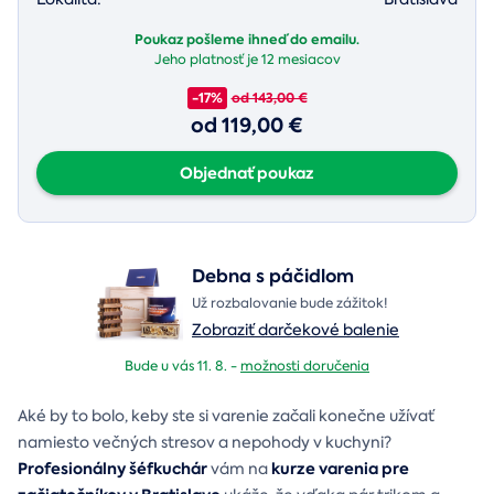
Poukaz pošleme ihneď do emailu.
Jeho platnosť je
12 mesiacov
-17%
od 143,00 €
od 119,00 €
Objednať poukaz
Debna s páčidlom
Už rozbalovanie bude zážitok!
Zobraziť darčekové balenie
Bude u vás 11. 8. -
možnosti doručenia
Aké by to bolo, keby ste si varenie začali konečne užívať
namiesto večných stresov a nepohody v kuchyni?
Profesionálny šéfkuchár
kurze varenia pre
vám na