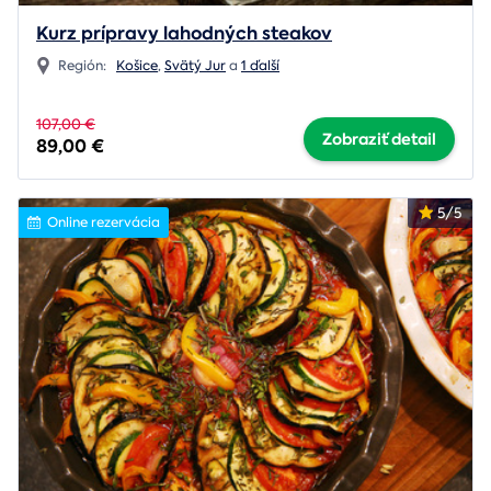
Kurz prípravy lahodných steakov
Región:
Košice
,
Svätý Jur
a
1 ďalší
107,00 €
Zobraziť detail
89,00 €
5/5
Online rezervácia