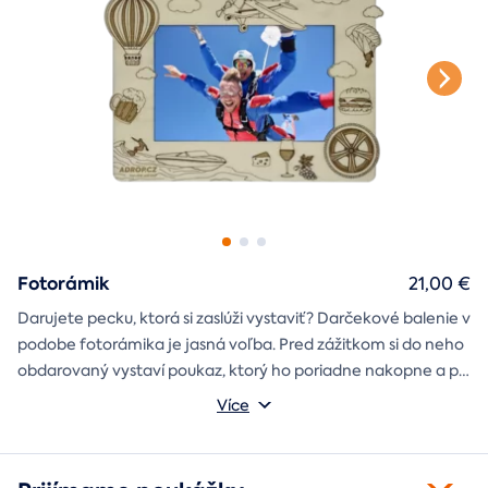
Fotorámik
21,00 €
Darujete pecku, ktorá si zaslúži vystaviť? Darčekové balenie v
podobe fotorámika je jasná voľba. Pred zážitkom si do neho
obdarovaný vystaví poukaz, ktorý ho poriadne nakopne a po
absolvovaní tam poputuje fotka zo zážitku, ktorá pri každom
Môžete vybrať z motívov balónový, tunelový a univerzálny
Více
pohľade oživí spomienky.
fotorámik.