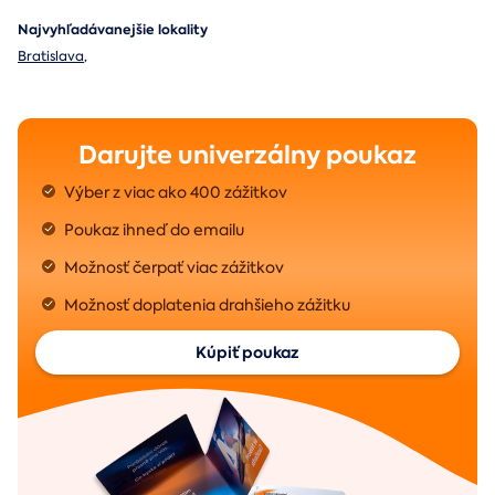
Najvyhľadávanejšie lokality
Bratislava
,
Darujte univerzálny poukaz
Výber z viac ako 400 zážitkov
Poukaz ihneď do emailu
Možnosť čerpať viac zážitkov
Možnosť doplatenia drahšieho zážitku
Kúpiť poukaz