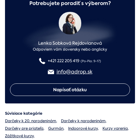
Potrebujete poradiť s výberom?
Lenka Sobková Rejdovianová
Odpoviem vám slovensky nebo anglicky
+421 222 205 419
(Po-Pia: 9-17)
info@adrop.sk
Napísať otázku
Súvisiace kategórie
Darčeky k 20. narodeninám
,
Darčeky k narodeninám
,
Darčeky pre priateľa
,
Gurmán
,
Indoorové kurzy
,
Kurzy varenia
,
Zážitkové kurzy
,