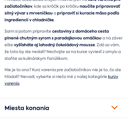
začiatočníkov
naučíte pripravovať
, kde sa krôčik po krôčku
silný vývar s mrveničkou
pripraviť si kuracie mäso podľa
a
ingrediencií v chladničke
.
cestoviny z domáceho cesta
Sami si potom pripravíte
plnené chutným syrom s paradajkovou omáčkou
a na záver
vyšľaháte aj lahodný čokoládový mousse
ešte
. Zdá sa vám,
že toto by ste nedali? Nechajte sa na kurze vyviesť z omylu a
staňte sa kulinárskym fanúšikom.
Nie je to ono? Kurz varenia pre začiatočníkov nie je to, čo ste
hľadali? Nevadí, vyberte si niečo iné z našej kategórie
kurzy
varenia
.
Miesta konania