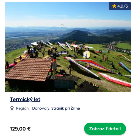
4.9/5
Termický let
Región:
Donovaly
,
Straník pri Žiline
129,00 €
Zobraziť detail