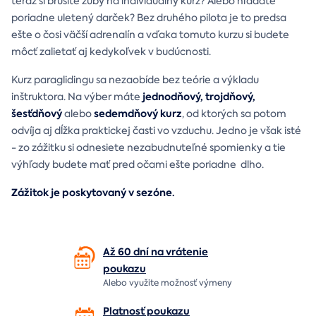
teraz si brúsite zuby na individuálny kurz? Alebo hľadáte
poriadne uletený darček? Bez druhého pilota je to predsa
ešte o čosi väčší adrenalín a vďaka tomuto kurzu si budete
môcť zalietať aj kedykoľvek v budúcnosti.
Kurz paraglidingu sa nezaobíde bez teórie a výkladu
jednodňový, trojdňový,
inštruktora. Na výber máte
šesťdňový
sedemdňový kurz
alebo
, od ktorých sa potom
odvíja aj dĺžka praktickej časti vo vzduchu. Jedno je však isté
- zo zážitku si odnesiete nezabudnuteľné spomienky a tie
výhľady budete mať pred očami ešte poriadne dlho.
Zážitok je poskytovaný v sezóne.
Až 60 dní na vrátenie
poukazu
Alebo využite možnosť výmeny
Platnosť poukazu