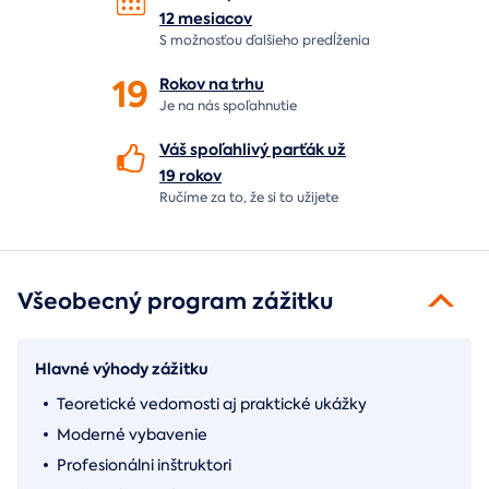
12 mesiacov
S možnosťou ďalšieho predĺženia
19
Rokov na
trhu
Je na nás
spoľahnutie
Váš spoľahlivý parťák už
19 rokov
Ručíme za to,
že si to užijete
Všeobecný program zážitku
Hlavné výhody zážitku
Teoretické vedomosti aj praktické ukážky
Moderné vybavenie
Profesionálni inštruktori