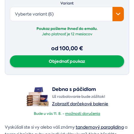
Variant
Vyberte variant (6)
Poukaz pošleme ihneď do emailu.
Jeho platnosť je
12 mesiacov
od 100,00 €
Objednať poukaz
Debna s páčidlom
Už rozbalovanie bude zážitok!
Zobraziť darčekové balenie
Bude u vás 11. 8. -
možnosti doručenia
Vyskúšali ste si vy alebo váš známy
tandemový paragliding
a