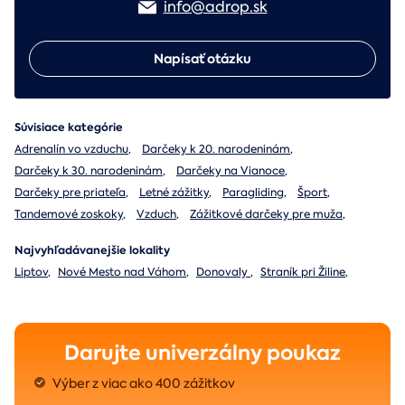
info@adrop.sk
Napísať otázku
Súvisiace kategórie
Adrenalín vo vzduchu
,
Darčeky k 20. narodeninám
,
Darčeky k 30. narodeninám
,
Darčeky na Vianoce
,
Darčeky pre priateľa
,
Letné zážitky
,
Paragliding
,
Šport
,
Tandemové zoskoky
,
Vzduch
,
Zážitkové darčeky pre muža
,
Najvyhľadávanejšie lokality
Liptov
,
Nové Mesto nad Váhom
,
Donovaly
,
Straník pri Žiline
,
Darujte univerzálny poukaz
Výber z viac ako 400 zážitkov