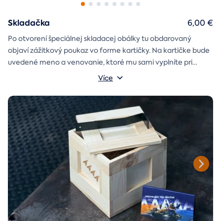
Skladačka
6,00 €
Po otvorení špeciálnej skladacej obálky tu obdarovaný
objaví zážitkový poukaz vo forme kartičky. Na kartičke bude
uvedené meno a venovanie, ktoré mu sami vyplníte pri
objednávaní.
Více