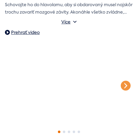
Schovajte ho do hlavolamu, aby si obdarovaný musel najskôr
trochu zavariť mozgové závity. Akonáhle všetko zvládne,
objaví poukaz na zážitok i s vašim venováním.
Vonkajšie rozmery: 15,5 × 8,5 × 5 cm
Více
Prehrať video