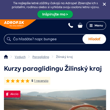
Tie najlepšie letné zážitky čakajú na Adrope! Zbierajte ich s
priateľmi, rodinou alebo si vyhláste svoju osobnú letnú výzvu.
Inšpirujte ma >
Menu
Hľadať
Vzduch
Paragliding
Žilinský kraj
Kurzy paraglidingu Žilinský kraj
5
1 recenzia
Akcia