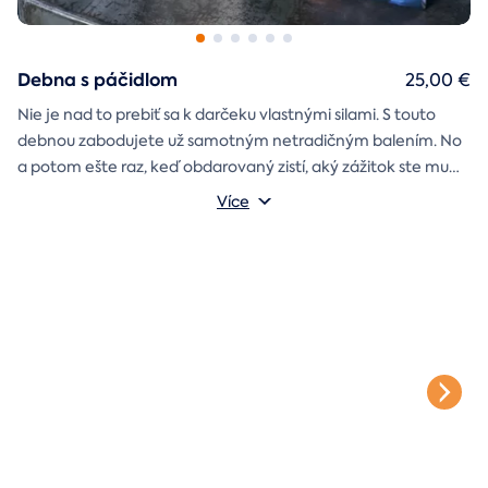
Debna s páčidlom
25,00 €
Nie je nad to prebiť sa k darčeku vlastnými silami. S touto
debnou zabodujete už samotným netradičným balením. No
a potom ešte raz, keď obdarovaný zistí, aký zážitok ste mu
darčekovú skladačku
vybrali. Debna obsahuje
Vonkajšie rozmery: 20 × 20 × 20 cm
s poukazom
Více
na vami vybraný zážitok. A ak budete chcieť, tak aj
štýlové tričko
na pamiatku. Motív debny môžete vybrať s
k svadbe, Vianociam
z lásky
prianím
alebo len tak
.