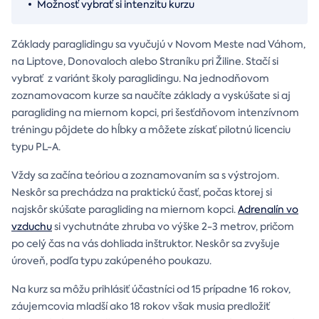
Možnosť vybrať si intenzitu kurzu
Základy paraglidingu sa vyučujú v Novom Meste nad Váhom,
na Liptove, Donovaloch alebo Straníku pri Žiline. Stačí si
vybrať z variánt školy paraglidingu. Na jednodňovom
zoznamovacom kurze sa naučíte základy a vyskúšate si aj
paragliding na miernom kopci, pri šesťdňovom intenzívnom
tréningu pôjdete do hĺbky a môžete získať pilotnú licenciu
typu PL-A.
Vždy sa začína teóriou a zoznamovaním sa s výstrojom.
Neskôr sa prechádza na praktickú časť, počas ktorej si
najskôr skúšate paragliding na miernom kopci.
Adrenalín vo
vzduchu
si vychutnáte zhruba vo výške 2-3 metrov, pričom
po celý čas na vás dohliada inštruktor. Neskôr sa zvyšuje
úroveň, podľa typu zakúpeného poukazu.
Na kurz sa môžu prihlásiť účastníci od 15 prípadne 16 rokov,
záujemcovia mladší ako 18 rokov však musia predložiť