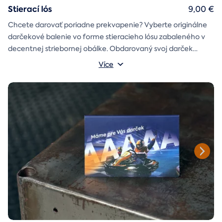
Stierací lós
9,00 €
Chcete darovať poriadne prekvapenie? Vyberte originálne
darčekové balenie vo forme stieracieho lósu zabaleného v
decentnej striebornej obálke. Obdarovaný svoj darček
objaví až po chvíľke napätia počas stierania. Jedno je isté, u
Více
nás je každý lós výherný!