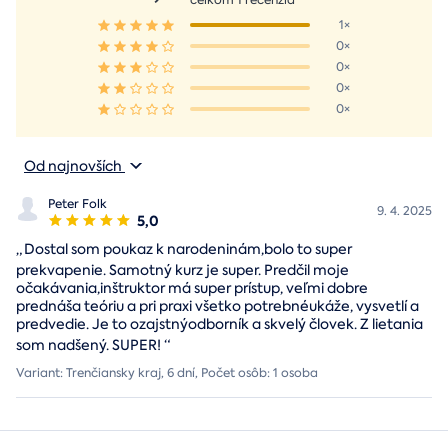
celkom 1 recenzia
1×
0×
0×
0×
0×
Od najnovších
Peter Folk
9. 4. 2025
5,0
„
Dostal som poukaz k narodeninám,bolo to super
prekvapenie. Samotný kurz je super. Predčil moje
očakávania,inštruktor má super prístup, veľmi dobre
prednáša teóriu a pri praxi všetko potrebnéukáže, vysvetlí a
predvedie. Je to ozajstnýodborník a skvelý človek. Z lietania
som nadšený. SUPER!
“
Variant: Trenčiansky kraj, 6 dní, Počet osôb: 1 osoba