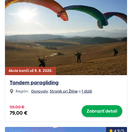
Akcia končí už 9. 8. 2026.
Tandem paragliding
Región:
Donovaly
,
Straník pri Žiline
a
1 ďalší
99,00 €
Zobraziť detail
79,00 €
4.9/5