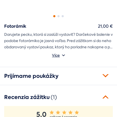
Fotorámik
21,00 €
Darujete pecku, ktorá si zaslúži vystaviť? Darčekové balenie v
podobe fotorámika je jasná voľba. Pred zážitkom si do neho
obdarovaný vystaví poukaz, ktorý ho poriadne nakopne a po
absolvovaní tam poputuje fotka zo zážitku, ktorá pri každom
Môžete vybrať z motívov balónový, tunelový a univerzálny
Více
pohľade oživí spomienky.
fotorámik.
Prijímame poukážky
Recenzia zážitku
(1)
5,0