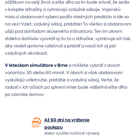
zážitkom na celý život a ešte dlho sa im bude snívať, že sedia
v kokpite stíhačky a vyhrávajú vzdušné súboje. Vojenskú
misiu si obdarovaní vyberú podľa vlastných predstáv a ide sa
na vec! Vzlet, vzdušný súboj, pristátie! To všetko si obdarovaní
užijú pod dohľadom skúseného inštruktora. Ten im okrem
stáleho dohľadu vysvetlí aj čo to o stíhačke, vytrénuje ich tak,
aby vedeli správne vzlietnuť a pristáť a naučí ich aj pár
vzdušných akrobacii.
V leteckom simulátore v Brne
si môžete vybrať z dvoch
variantov, 30 alebo 60 minút. V oboch si však obdarovaní
vyskúšajú vzlietnutie, pristátie a vzdušný súboj. Verte, že
radosť v ich očiach po splnení misie bude viditeľná ešte dlho
po návrate domov.
Až 60 dní na vrátenie
poukazu
Alebo využite možnosť výmeny