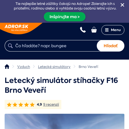
Tie najlepšie letné zážitky čakajú na Adrope! Zbierajte ich s
priateľmi, rodinou alebo si vyhláste svoju osobnú letnú výzvu.
Inšpirujte ma >
Menu
Hľadať
Vzduch
Letecké simulátory
Brno Veveří
Letecký simulátor stíhačky F16
Brno Veveří
4,9
9 recenzií