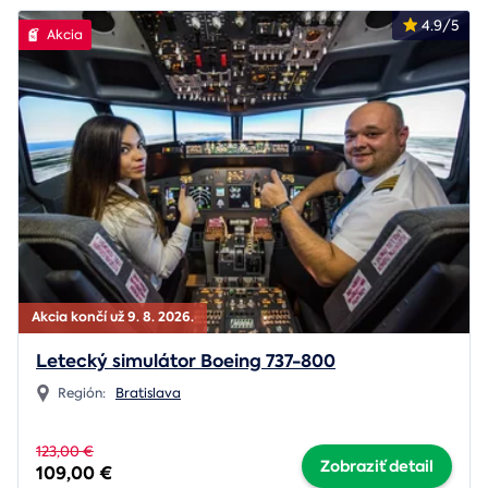
4.9/5
Akcia
Akcia končí už 9. 8. 2026.
Letecký simulátor Boeing 737-800
Región:
Bratislava
123,00 €
Zobraziť detail
109,00 €