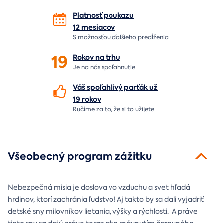
Platnosť poukazu
12 mesiacov
S možnosťou ďalšieho predĺženia
19
Rokov na
trhu
Je na nás
spoľahnutie
Váš spoľahlivý parťák už
19 rokov
Ručíme za to,
že si to užijete
Všeobecný program zážitku
Nebezpečná misia je doslova vo vzduchu a svet hľadá
hrdinov, ktorí zachránia ľudstvo! Aj takto by sa dali vyjadriť
detské sny milovníkov lietania, výšky a rýchlosti. A práve
tieto sny sa dajú práve teraz ako mávnutím čarovného