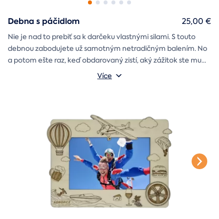
Debna s páčidlom
25,00 €
Nie je nad to prebiť sa k darčeku vlastnými silami. S touto
debnou zabodujete už samotným netradičným balením. No
a potom ešte raz, keď obdarovaný zistí, aký zážitok ste mu
darčekovú skladačku
vybrali. Debna obsahuje
Vonkajšie rozmery: 20 × 20 × 20 cm
s poukazom
Více
na vami vybraný zážitok. A ak budete chcieť, tak aj
štýlové tričko
na pamiatku. Motív debny môžete vybrať s
k svadbe, Vianociam
z lásky
prianím
alebo len tak
.