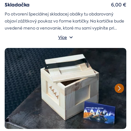
Skladačka
6,00 €
Po otvorení špeciálnej skladacej obálky tu obdarovaný
objaví zážitkový poukaz vo forme kartičky. Na kartičke bude
uvedené meno a venovanie, ktoré mu sami vyplníte pri
objednávaní.
Více