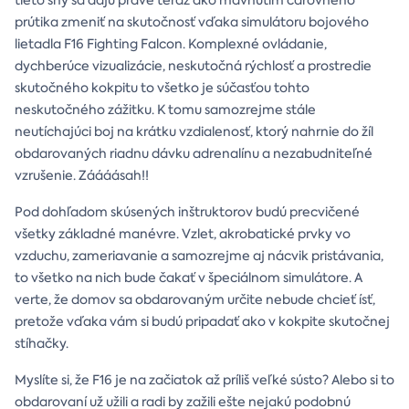
prútika zmeniť na skutočnosť vďaka simulátoru bojového
lietadla F16 Fighting Falcon. Komplexné ovládanie,
dychberúce vizualizácie, neskutočná rýchlosť a prostredie
skutočného kokpitu to všetko je súčasťou tohto
neskutočného zážitku. K tomu samozrejme stále
neutíchajúci boj na krátku vzdialenosť, ktorý nahrnie do žíl
obdarovaných riadnu dávku adrenalínu a nezabudniteľné
vzrušenie. Záááásah!!
Pod dohľadom skúsených inštruktorov budú precvičené
všetky základné manévre. Vzlet, akrobatické prvky vo
vzduchu, zameriavanie a samozrejme aj nácvik pristávania,
to všetko na nich bude čakať v špeciálnom simulátore. A
verte, že domov sa obdarovaným určite nebude chcieť ísť,
pretože vďaka vám si budú pripadať ako v kokpite skutočnej
stíhačky.
Myslíte si, že F16 je na začiatok až príliš veľké sústo? Alebo si to
obdarovaní už užili a radi by zažili ešte nejakú podobnú