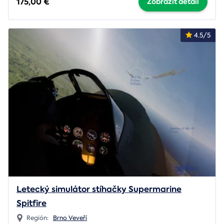
175,00 €
Zobraziť detail
4.5/5
Letecký simulátor stíhačky Supermarine
Spitfire
Región:
Brno Veveří