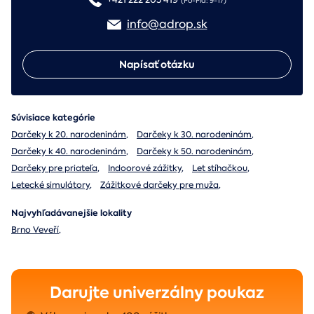
(Po-Pia: 9-17)
info@adrop.sk
Napísať otázku
Súvisiace kategórie
Darčeky k 20. narodeninám
,
Darčeky k 30. narodeninám
,
Darčeky k 40. narodeninám
,
Darčeky k 50. narodeninám
,
Darčeky pre priateľa
,
Indoorové zážitky
,
Let stíhačkou
,
Letecké simulátory
,
Zážitkové darčeky pre muža
,
Najvyhľadávanejšie lokality
Brno Veveří
,
Darujte univerzálny poukaz