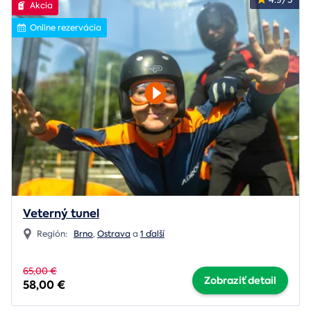
Akcia
Online rezervácia
Veterný tunel
Región:
Brno
,
Ostrava
a
1 ďalší
65,00 €
Zobraziť detail
58,00 €