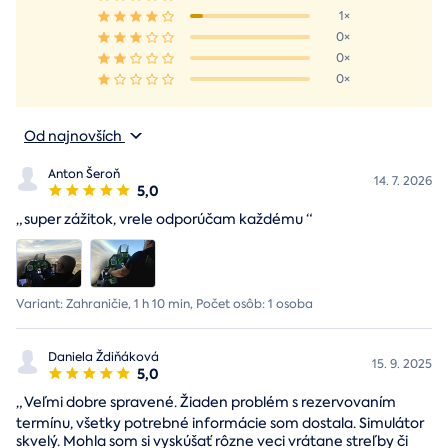
1×
0×
0×
0×
Od najnovších
Anton Šeroň
14. 7. 2026
5,0
„
super zážitok, vrele odporúčam každému
“
Variant: Zahraničie, 1 h 10 min, Počet osôb: 1 osoba
Daniela Ždiňáková
15. 9. 2025
5,0
„
Veľmi dobre spravené. Žiaden problém s rezervovaním
termínu, všetky potrebné informácie som dostala. Simulátor
skvelý. Mohla som si vyskúšať rôzne veci vrátane streľby či