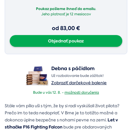
Poukaz pošleme ihneď do emailu.
Jeho platnosť je
12 mesiacov
od 83,00 €
Objednať poukaz
Debna s páčidlom
Už rozbalovanie bude zážitok!
Zobraziť darčekové balenie
Bude u vás 12. 8. -
možnosti doručenia
Stále vám pília uši s tým, že by si radi vyskúšali život pilota?
Prečo im to teda nedopriať. V Brne je to totižto možné a
Let v
dokonca úplne bezpečne s nohami pevne na zemi.
stíhačke F16 Fighting Falcon
bude pre obdarovaných