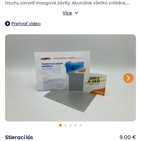
trochu zavariť mozgové závity. Akonáhle všetko zvládne,
objaví poukaz na zážitok i s vašim venováním.
Vonkajšie rozmery: 15,5 × 8,5 × 5 cm
Více
Prehrať video
Stierací lós
9,00 €