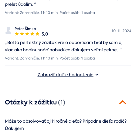
prelet údolím.
“
Variant: Zahraničie, 1 h 10 min, Počet osôb: 1 osoba
Peter Šimko
10. 11. 2024
5,0
„
Bol to perfektný zážitok vrelo odporúčam bral by som aj
viac ako hodinu snáď nabudúce ďakujem veľmi pekne.
“
Variant: Zahraničie, 1 h 10 min, Počet osôb: 1 osoba
Zobraziť ďalšie hodnotenie
Otázky k zážitku
(1)
Môže to absolvovať aj 11 ročné dieťa? Pripadne dieťa rodič?
Ďakujem