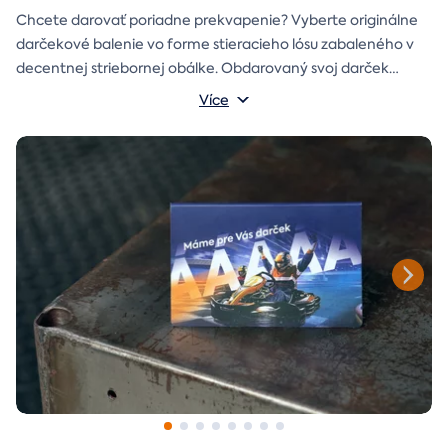
Chcete darovať poriadne prekvapenie? Vyberte originálne
darčekové balenie vo forme stieracieho lósu zabaleného v
decentnej striebornej obálke. Obdarovaný svoj darček
objaví až po chvíľke napätia počas stierania. Jedno je isté, u
Více
nás je každý lós výherný!