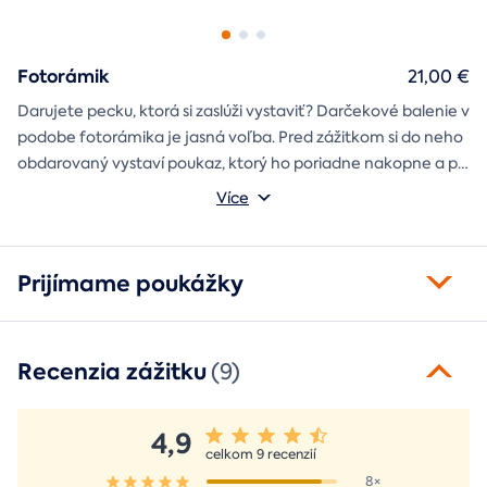
Fotorámik
21,00 €
Darujete pecku, ktorá si zaslúži vystaviť? Darčekové balenie v
podobe fotorámika je jasná voľba. Pred zážitkom si do neho
obdarovaný vystaví poukaz, ktorý ho poriadne nakopne a po
absolvovaní tam poputuje fotka zo zážitku, ktorá pri každom
Môžete vybrať z motívov balónový, tunelový a univerzálny
Více
pohľade oživí spomienky.
fotorámik.
Prijímame poukážky
Recenzia zážitku
(9)
4,9
celkom 9 recenzií
8×