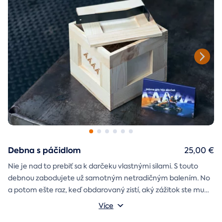
Debna s páčidlom
25,00 €
Nie je nad to prebiť sa k darčeku vlastnými silami. S touto
debnou zabodujete už samotným netradičným balením. No
a potom ešte raz, keď obdarovaný zistí, aký zážitok ste mu
darčekovú skladačku
vybrali. Debna obsahuje
Vonkajšie rozmery: 20 × 20 × 20 cm
s poukazom
Více
na vami vybraný zážitok. A ak budete chcieť, tak aj