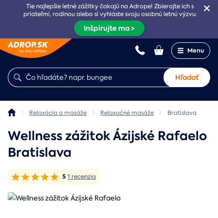
Tie najlepšie letné zážitky čakajú na Adrope! Zbierajte ich s
priateľmi, rodinou alebo si vyhláste svoju osobnú letnú výzvu.
Inšpirujte ma >
Menu
Hľadať
Relaxácia a masáže
Relaxačné masáže
Bratislava
Wellness zážitok Ázijské Rafaelo
Bratislava
5
1 recenzia