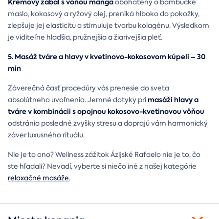
Krémový zábal s vôňou manga
obohatený o bambucké
maslo, kokosový a ryžový olej, preniká hlboko do pokožky,
zlepšuje jej elasticitu a stimuluje tvorbu kolagénu. Výsledkom
je viditeľne hladšia, pružnejšia a žiarivejšia pleť.
5. Masáž tváre a hlavy v kvetinovo-kokosovom kúpeli – 30
min
Záverečná časť procedúry vás prenesie do sveta
masáži hlavy a
absolútneho uvoľnenia. Jemné dotyky pri
tváre v kombinácii s opojnou kokosovo-kvetinovou vôňou
odstránia posledné zvyšky stresu a doprajú vám harmonický
záver luxusného rituálu.
Nie je to ono? Wellness zážitok Ázijské Rafaelo nie je to, čo
ste hľadali? Nevadí, vyberte si niečo iné z našej kategórie
relaxačné masáže
.