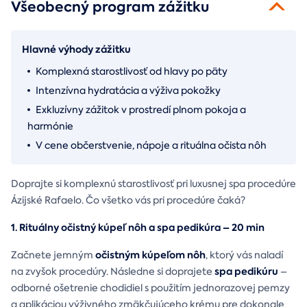
Všeobecný program zážitku
Hlavné výhody zážitku
Komplexná starostlivosť od hlavy po päty
Intenzívna hydratácia a výživa pokožky
Exkluzívny zážitok v prostredí plnom pokoja a
harmónie
V cene občerstvenie, nápoje a rituálna očista nôh
Doprajte si komplexnú starostlivosť pri luxusnej spa procedúre
Ázijské Rafaelo. Čo všetko vás pri procedúre čaká?
1. Rituálny očistný kúpeľ nôh a spa pedikúra – 20 min
očistným kúpeľom nôh
Začnete jemným
, ktorý vás naladí
spa pedikúru
na zvyšok procedúry. Následne si doprajete
–
odborné ošetrenie chodidiel s použitím jednorazovej pemzy
a aplikáciou výživného zmäkčujúceho krému pre dokonale