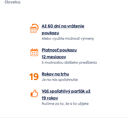
človeka.
Až 60 dní na vrátenie
poukazu
Alebo využite možnosť výmeny
Platnosť poukazu
12 mesiacov
S možnosťou ďalšieho predĺženia
19
Rokov na
trhu
Je na nás
spoľahnutie
Váš spoľahlivý parťák už
19 rokov
Ručíme za to,
že si to užijete