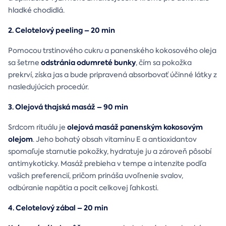
hladké chodidlá.
2. Celotelový peeling – 20 min
Pomocou trstinového cukru a panenského kokosového oleja
odstránia odumreté bunky
sa šetrne
, čím sa pokožka
prekrví, získa jas a bude pripravená absorbovať účinné látky z
nasledujúcich procedúr.
3. Olejová thajská masáž – 90 min
olejová masáž panenským kokosovým
Srdcom rituálu je
olejom
. Jeho bohatý obsah vitamínu E a antioxidantov
spomaľuje starnutie pokožky, hydratuje ju a zároveň pôsobí
antimykoticky. Masáž prebieha v tempe a intenzite podľa
vašich preferencií, pričom prináša uvoľnenie svalov,
odbúranie napätia a pocit celkovej ľahkosti.
4. Celotelový zábal – 20 min