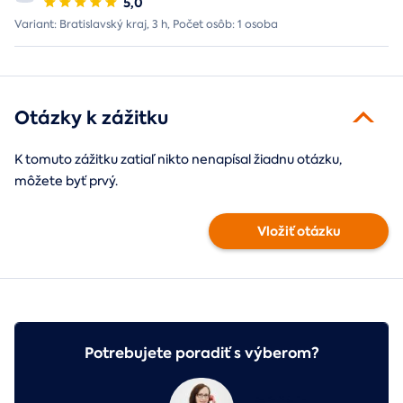
5,0
Variant: Bratislavský kraj, 3 h, Počet osôb: 1 osoba
Otázky k zážitku
K tomuto zážitku zatiaľ nikto nenapísal žiadnu otázku,
môžete byť prvý.
Vložiť otázku
Potrebujete poradiť s výberom?