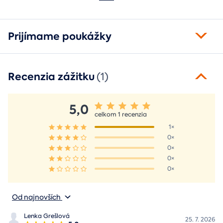
pohľade oživí spomienky.
fotorámik.
Prijímame poukážky
Recenzia zážitku
(1)
5,0
celkom 1 recenzia
1×
0×
0×
0×
0×
Od najnovších
Lenka Grešlová
25. 7. 2026