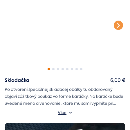
Skladačka
6,00 €
Po otvorení špeciálnej skladacej obálky tu obdarovaný
objaví zážitkový poukaz vo forme kartičky. Na kartičke bude
uvedené meno a venovanie, ktoré mu sami vyplníte pri
objednávaní.
Více