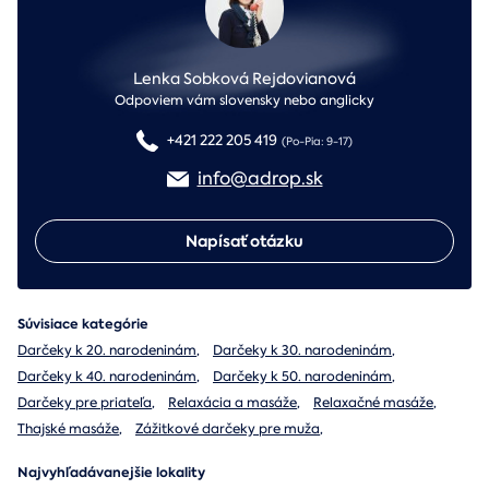
Lenka Sobková Rejdovianová
Odpoviem vám slovensky nebo anglicky
+421 222 205 419
(Po-Pia: 9-17)
info@adrop.sk
Napísať otázku
Súvisiace kategórie
Darčeky k 20. narodeninám
,
Darčeky k 30. narodeninám
,
Darčeky k 40. narodeninám
,
Darčeky k 50. narodeninám
,
Darčeky pre priateľa
,
Relaxácia a masáže
,
Relaxačné masáže
,
Thajské masáže
,
Zážitkové darčeky pre muža
,
Najvyhľadávanejšie lokality