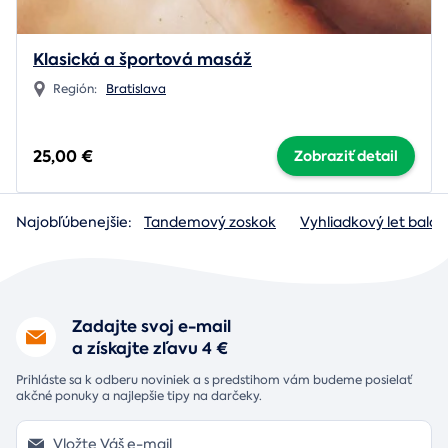
Klasická a športová masáž
Región:
Bratislava
25,00 €
Zobraziť detail
Najobľúbenejšie:
Tandemový zoskok
Vyhliadkový let baló
Zadajte svoj e-mail
a získajte zľavu 4 €
Prihláste sa k odberu noviniek a s predstihom vám budeme posielať
akčné ponuky a najlepšie tipy na darčeky.