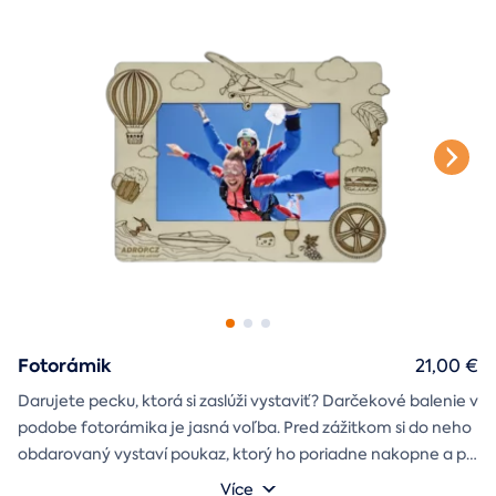
štýlové tričko
na pamiatku. Motív debny môžete vybrať s
k svadbe, Vianociam
z lásky
prianím
alebo len tak
.
Fotorámik
21,00 €
Darujete pecku, ktorá si zaslúži vystaviť? Darčekové balenie v
podobe fotorámika je jasná voľba. Pred zážitkom si do neho
obdarovaný vystaví poukaz, ktorý ho poriadne nakopne a po
absolvovaní tam poputuje fotka zo zážitku, ktorá pri každom
Môžete vybrať z motívov balónový, tunelový a univerzálny
Více