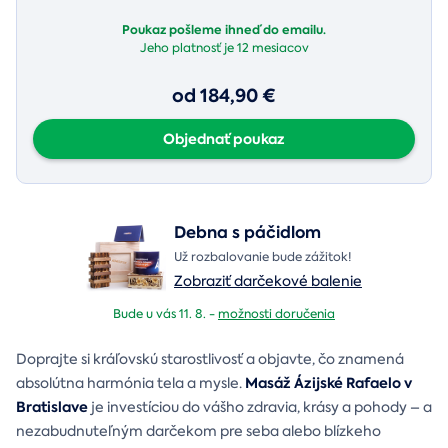
Poukaz pošleme ihneď do emailu.
Jeho platnosť je
12 mesiacov
od 184,90 €
Objednať poukaz
Debna s páčidlom
Už rozbalovanie bude zážitok!
Zobraziť darčekové balenie
Bude u vás 11. 8. -
možnosti doručenia
Doprajte si kráľovskú starostlivosť a objavte, čo znamená
Masáž Ázijské Rafaelo v
absolútna harmónia tela a mysle.
Bratislave
je investíciou do vášho zdravia, krásy a pohody – a
nezabudnuteľným darčekom pre seba alebo blízkeho