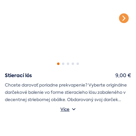
Stierací lós
9,00 €
Chcete darovať poriadne prekvapenie? Vyberte originálne
darčekové balenie vo forme stieracieho lósu zabaleného v
decentnej striebornej obálke. Obdarovaný svoj darček
objaví až po chvíľke napätia počas stierania. Jedno je isté, u
Více
nás je každý lós výherný!