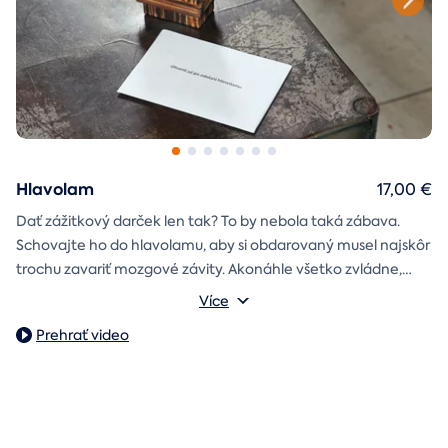
Hlavolam
17,00 €
Dať zážitkový darček len tak? To by nebola taká zábava.
Schovajte ho do hlavolamu, aby si obdarovaný musel najskôr
trochu zavariť mozgové závity. Akonáhle všetko zvládne,
objaví poukaz na zážitok i s vašim venováním.
Vonkajšie rozmery: 15,5 × 8,5 × 5 cm
Více
Prehrať video