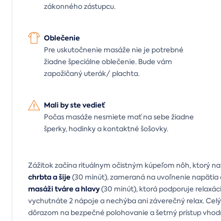
zákonného zástupcu.
Oblečenie
Pre uskutočnenie masáže nie je potrebné
žiadne špeciálne oblečenie. Bude vám
zapožičaný uterák/ plachta.
Mali by ste vedieť
Počas masáže nesmiete mať na sebe žiadne
šperky, hodinky a kontaktné šošovky.
Zážitok začína rituálnym očistným kúpeľom nôh, ktorý na
chrbta a šije
(30 minút), zameraná na uvoľnenie napätia 
masáži tváre a hlavy
(30 minút), ktorá podporuje relaxác
vychutnáte 2 nápoje a nechýba ani záverečný relax. Celý p
dôrazom na bezpečné polohovanie a šetrný prístup vhod