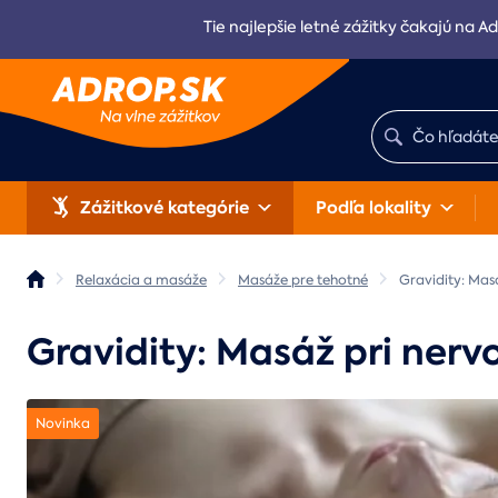
Tie najlepšie letné zážitky čakajú na Ad
Zážitkové kategórie
Podľa lokality
Relaxácia a masáže
Masáže pre tehotné
Gravidity: Masá
Gravidity: Masáž pri nerv
Novinka