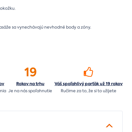
pokožku.
masáže sa vynechávajú nevhodné body a zóny.
19
ov
Rokov na
trhu
Váš spoľahlivý parťák už 19 rokov
nia
Je na nás
spoľahnutie
Ručíme za to,
že si to užijete