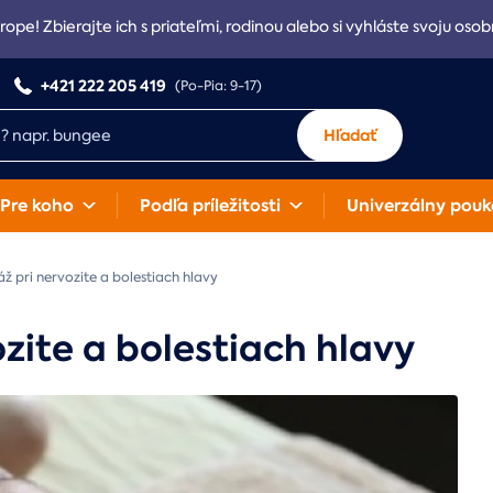
rope! Zbierajte ich s priateľmi, rodinou alebo si vyhláste svoju osob
+421 222 205 419
(Po-Pia: 9-17)
Hľadať
Pre koho
Podľa príležitosti
Univerzálny pouk
ž pri nervozite a bolestiach hlavy
ozite a bolestiach hlavy