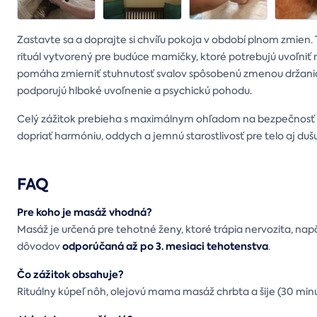
Zastavte sa a doprajte si chvíľu pokoja v období plnom zmien.
rituál vytvorený pre budúce mamičky, ktoré potrebujú uvoľniť
pomáha zmierniť stuhnutosť svalov spôsobenú zmenou držania 
podporujú hlboké uvoľnenie a psychickú pohodu.
Celý zážitok prebieha s maximálnym ohľadom na bezpečnosť te
dopriať harmóniu, oddych a jemnú starostlivosť pre telo aj dušu
FAQ
Pre koho je masáž vhodná?
Masáž je určená pre tehotné ženy, ktoré trápia nervozita, napä
odporúčaná až po 3. mesiaci tehotenstva
dôvodov
.
Čo zážitok obsahuje?
Rituálny kúpeľ nôh, olejovú mama masáž chrbta a šije (30 minút