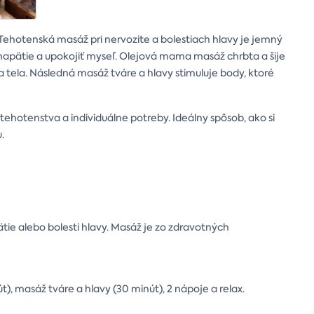
 Tehotenská masáž pri nervozite a bolestiach hlavy je jemný
 napätie a upokojiť myseľ. Olejová mama masáž chrbta a šije
tela. Následná masáž tváre a hlavy stimuluje body, ktoré
hotenstva a individuálne potreby. Ideálny spôsob, ako si
.
tie alebo bolesti hlavy. Masáž je zo zdravotných
), masáž tváre a hlavy (30 minút), 2 nápoje a relax.