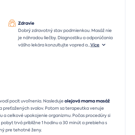
Zdravie
Dobrý zdravotný stav podmienkou. Masáž nie
je náhradou liečby. Diagnostiku a odporúčania
vášho lekára konzultujte vopred a
...
Více
olejová mama masáž
vodí pocit uvoľnenia. Nasleduje
a preťažených svalov. Potom sa terapeutka venuje
iu a celkové upokojenie organizmu. Počas procedúry si
obyt trvá približne 1 hodinu a 30 minút a prebieha s
ný pre tehotné ženy.