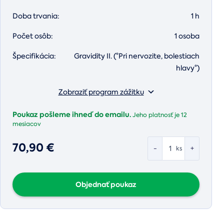
Doba trvania:
1 h
Počet osôb:
1 osoba
Špecifikácia:
Gravidity II. (°Pri nervozite, bolestiach
hlavy°)
Zobraziť program zážitku
Poukaz pošleme ihneď do emailu.
Jeho platnosť je
12
mesiacov
70,90 €
-
+
ks
Objednať poukaz