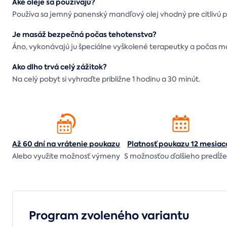
Aké oleje sa používajú?
Používa sa jemný panenský mandľový olej vhodný pre citlivú 
Je masáž bezpečná počas tehotenstva?
Áno, vykonávajú ju špeciálne vyškolené terapeutky a počas 
Ako dlho trvá celý zážitok?
Na celý pobyt si vyhraďte približne 1 hodinu a 30 minút.
Až 60 dní na vrátenie
poukazu
Platnosť poukazu 12 mesiac
Alebo využite možnosť výmeny
S možnosťou ďalšieho predĺže
Program zvoleného variantu