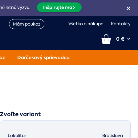
Inšpirujte ma >
nú letnú výzvu.
Všetko o nákupe
Kontakty
Mám poukaz
0 €
az
Darčekový sprievodca
Zvoľte variant
Lokalita:
Bratislava