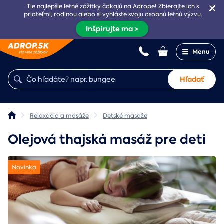
Tie najlepšie letné zážitky čakajú na Adrope! Zbierajte ich s
priateľmi, rodinou alebo si vyhláste svoju osobnú letnú výzvu.
Inšpirujte ma >
Menu
Hľadať
Relaxácia a masáže
Detské masáže
Olejová thajská masáž pre deti
Novinka