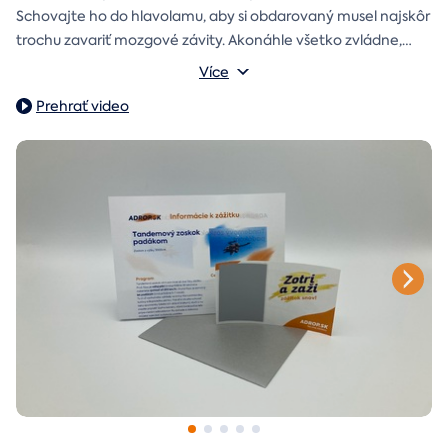
Schovajte ho do hlavolamu, aby si obdarovaný musel najskôr
trochu zavariť mozgové závity. Akonáhle všetko zvládne,
objaví poukaz na zážitok i s vašim venováním.
Vonkajšie rozmery: 15,5 × 8,5 × 5 cm
Více
Prehrať video