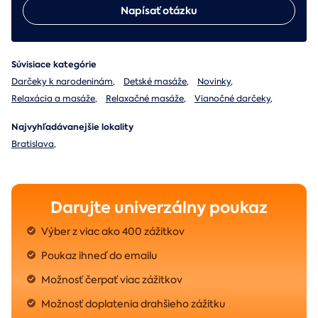
Napísať otázku
Súvisiace kategórie
Darčeky k narodeninám
,
Detské masáže
,
Novinky
,
Relaxácia a masáže
,
Relaxačné masáže
,
Vianočné darčeky
,
Najvyhľadávanejšie lokality
Bratislava
,
Darujte univerzálny poukaz
Výber z viac ako 400 zážitkov
Poukaz ihneď do emailu
Možnosť čerpať viac zážitkov
Možnosť doplatenia drahšieho zážitku