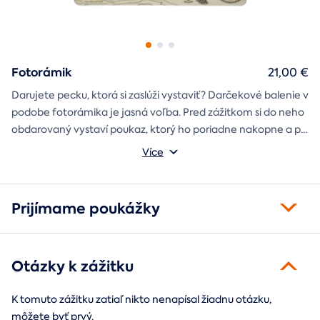
Fotorámik
21,00 €
Darujete pecku, ktorá si zaslúži vystaviť? Darčekové balenie v
podobe fotorámika je jasná voľba. Pred zážitkom si do neho
obdarovaný vystaví poukaz, ktorý ho poriadne nakopne a po
absolvovaní tam poputuje fotka zo zážitku, ktorá pri každom
Môžete vybrať z motívov balónový, tunelový a univerzálny
Více
pohľade oživí spomienky.
fotorámik.
Prijímame poukážky
Otázky k zážitku
K tomuto zážitku zatiaľ nikto nenapísal žiadnu otázku,
môžete byť prvý.