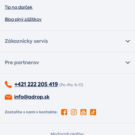
Tip na darček
Blog plný zážitkov
Zákaznícky servis
Pre partnerov
+421 222 205 419
(Po-Pia: 9-17)
info@adrop.sk
Zostaňte s nami v kontakte:
Možnosti platby: