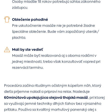
Osoby mladšie 18 rokov potrebujú súhlas zákonného
zástupcu.
Oblečenie pohodlné
Pre uskutočnenie masáže nie je potrebné žiadne
špeciálne oblečenie. Bude vám zapožičaný uterák/
plachta.
Mali by ste vedieť
Masáž môže byť realizovaná aj s oboma rodičmi v
jednej miestnosti, treba však konzultovať vopred pri
rezervácii termínu.
Procedúra začína rituálnym očistným kúpeľom nôh, ktorý
dieťa príjemne naladí a pripraví na relax. Nasleduje
60minútová upokojujúca olejová thajská masáž
, pri ktorej
sa využívajú jemné techniky dlhých ťahov bez výrazného
prítlaku. Používa sa kvalitný marhuľový panenský olej s