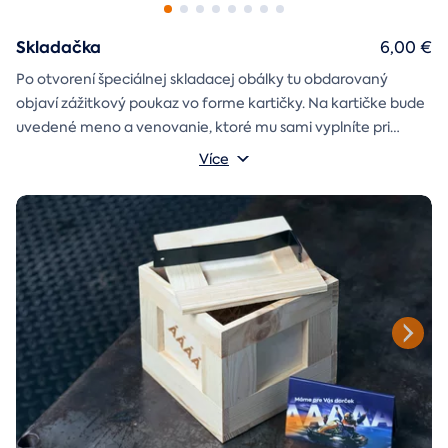
Skladačka
6,00 €
Po otvorení špeciálnej skladacej obálky tu obdarovaný
objaví zážitkový poukaz vo forme kartičky. Na kartičke bude
uvedené meno a venovanie, ktoré mu sami vyplníte pri
objednávaní.
Více