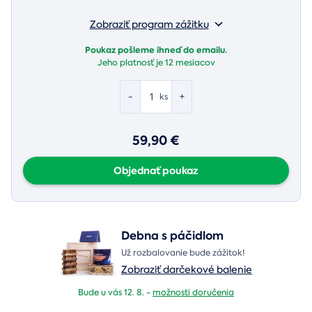
Zobraziť program zážitku
Poukaz pošleme ihneď do emailu.
Jeho platnosť je
12 mesiacov
-
+
ks
59,90 €
Objednať poukaz
Debna s páčidlom
Už rozbalovanie bude zážitok!
Zobraziť darčekové balenie
Bude u vás 12. 8. -
možnosti doručenia