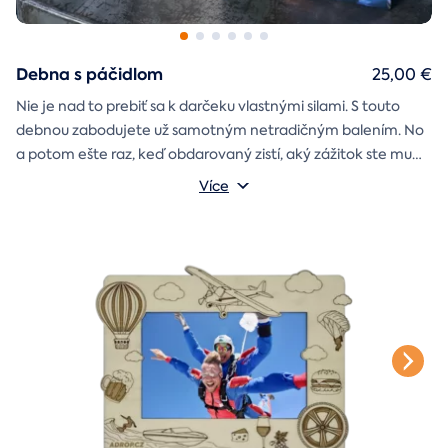
Debna s páčidlom
25,00 €
Nie je nad to prebiť sa k darčeku vlastnými silami. S touto
debnou zabodujete už samotným netradičným balením. No
a potom ešte raz, keď obdarovaný zistí, aký zážitok ste mu
darčekovú skladačku
vybrali. Debna obsahuje
Vonkajšie rozmery: 20 × 20 × 20 cm
s poukazom
Více
na vami vybraný zážitok. A ak budete chcieť, tak aj
štýlové tričko
na pamiatku. Motív debny môžete vybrať s
k svadbe, Vianociam
z lásky
prianím
alebo len tak
.