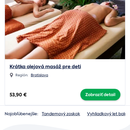
Krátka olejová masáž pre deti
Región:
Bratislava
53,90 €
Zobraziť detail
Najobľúbenejšie:
Tandemový zoskok
Vyhliadkový let baló