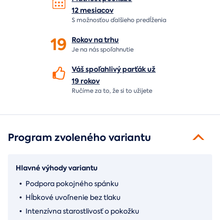
12 mesiacov
S možnosťou ďalšieho predĺženia
19
Rokov na
trhu
Je na nás
spoľahnutie
Váš spoľahlivý parťák už
19 rokov
Ručíme za to,
že si to užijete
Program zvoleného variantu
Hlavné výhody variantu
Podpora pokojného spánku
Hĺbkové uvoľnenie bez tlaku
Intenzívna starostlivosť o pokožku