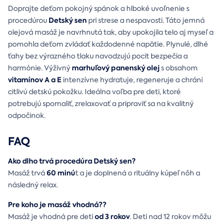
Doprajte deťom pokojný spánok a hlboké uvoľnenie s
Detský sen
procedúrou
pri strese a nespavosti. Táto jemná
olejová masáž je navrhnutá tak, aby upokojila telo aj myseľ a
pomohla deťom zvládať každodenné napätie. Plynulé, dlhé
ťahy bez výrazného tlaku navodzujú pocit bezpečia a
marhuľový panenský olej
harmónie. Výživný
s obsahom
vitamínov A a E
intenzívne hydratuje, regeneruje a chráni
citlivú detskú pokožku. Ideálna voľba pre deti, ktoré
potrebujú spomaliť, zrelaxovať a pripraviť sa na kvalitný
odpočinok.
FAQ
Ako dlho trvá procedúra Detský sen?
60 minú
Masáž trvá
t a je doplnená o rituálny kúpeľ nôh a
následný relax.
Pre koho je masáž vhodná?
?
od 3 rokov
Masáž je vhodná pre deti
. Deti nad 12 rokov môžu