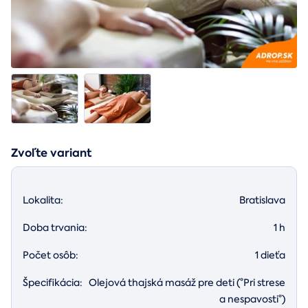
Zvoľte variant
Lokalita:
Bratislava
Doba trvania:
1 h
Počet osôb:
1 dieťa
Špecifikácia:
Olejová thajská masáž pre deti (°Pri strese
a nespavosti°)