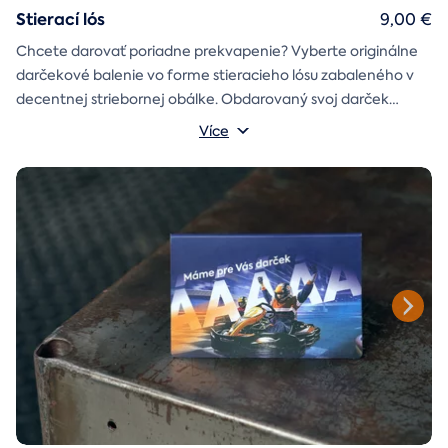
Stierací lós
9,00 €
Chcete darovať poriadne prekvapenie? Vyberte originálne
darčekové balenie vo forme stieracieho lósu zabaleného v
decentnej striebornej obálke. Obdarovaný svoj darček
objaví až po chvíľke napätia počas stierania. Jedno je isté, u
Více
nás je každý lós výherný!