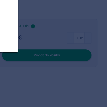
Dodanie do 2-4 dní
i
74,00 €
-
+
ks
Pridať do košíka