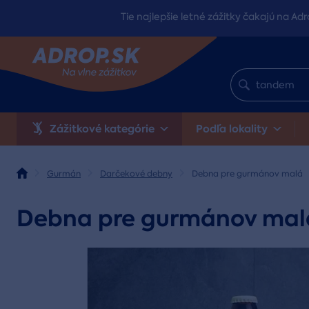
Tie najlepšie letné zážitky čakajú na Adr
Zážitkové kategórie
Podľa lokality
Gurmán
Darčekové debny
Debna pre gurmánov malá
Debna pre gurmánov mal