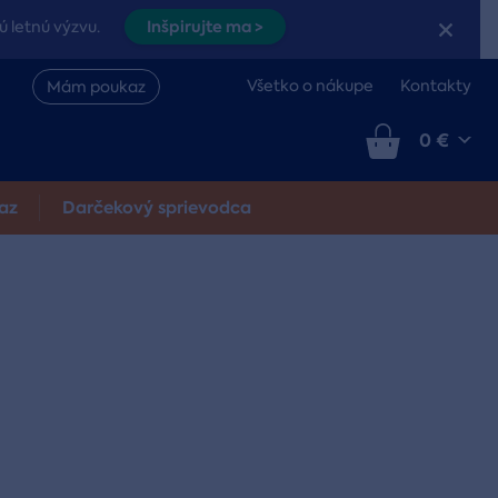
Inšpirujte ma >
ú letnú výzvu.
Všetko o nákupe
Kontakty
Mám poukaz
0 €
az
Darčekový sprievodca