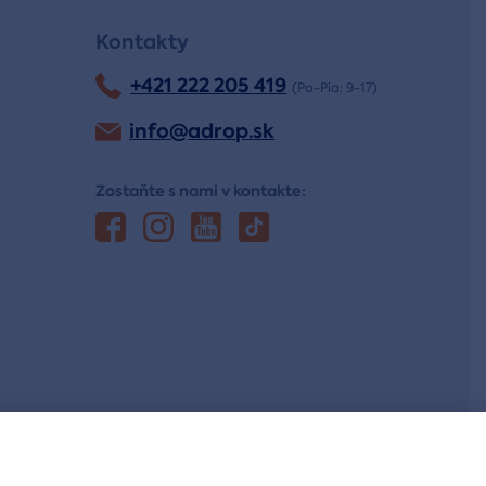
Kontakty
+421 222 205 419
(Po-Pia: 9-17)
info@adrop.sk
Zostaňte s nami v kontakte: