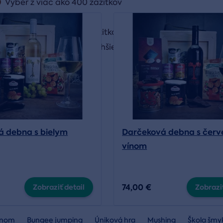
Výber z viac ako 400 zážitkov
Poukaz ihneď do emailu
Možnosť čerpať viac zážitkov
Možnosť doplatenia drahšieho zážitku
á debna s bielym
Darčeková debna s čer
vínom
74,00 €
Zobraziť detail
Zobraziť
lónom
Bungee jumping
Úniková hra
Mushing
Škola šmy