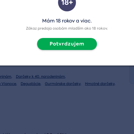
18+
Mám 18 rokov a viac.
diť s výberom?
Zákaz predaja osobám mladším ako 18 rokov.
1 222 205 419
(Po-Pia: 9-17)
Napísať otázku
Potvrdzujem
fo@adrop.sk
eninám
,
Darčeky k 40. narodeninám
,
a Vianoce
,
Degustácie
,
Gurmánske darčeky
,
Hmotné darčeky
,