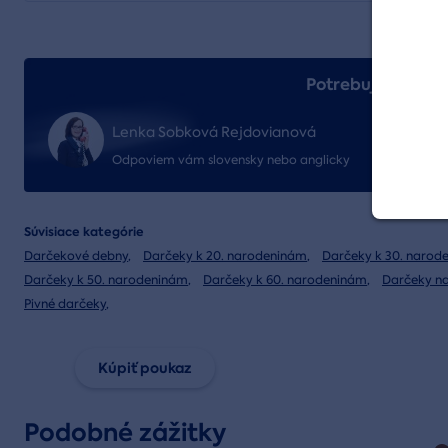
Potrebujete pora
+42
Lenka Sobková Rejdovianová
in
Odpoviem vám slovensky nebo anglicky
Súvisiace kategórie
Darčekové debny
,
Darčeky k 20. narodeninám
,
Darčeky k 30. narod
Darčeky k 50. narodeninám
,
Darčeky k 60. narodeninám
,
Darčeky n
Pivné darčeky
,
Kúpiť poukaz
Podobné zážitky