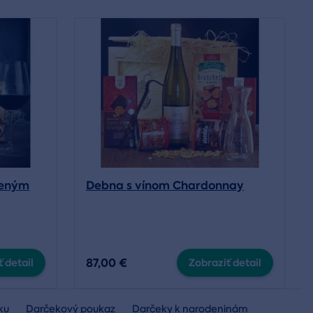
veným
Debna s vínom Chardonnay
87,00 €
 detail
Zobraziť detail
ku
Darčekový poukaz
Darčeky k narodeninám