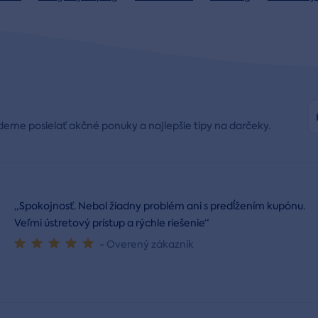
deme posielať akčné ponuky a najlepšie tipy na darčeky.
„Spokojnosť. Nebol žiadny problém ani s predĺžením kupónu.
Veľmi ústretový prístup a rýchle riešenie“
- Overený zákazník