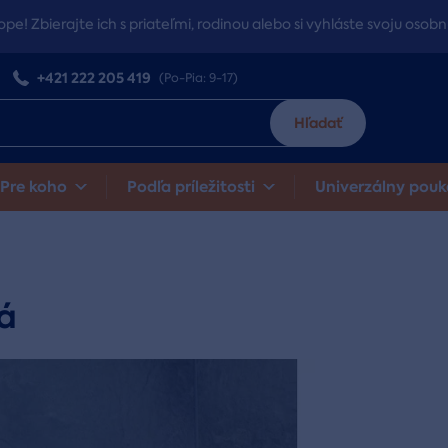
ope! Zbierajte ich s priateľmi, rodinou alebo si vyhláste svoju osobn
+421 222 205 419
(Po-Pia: 9-17)
Hľadať
Pre koho
Podľa príležitosti
Univerzálny pouk
á