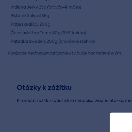
Indiana Jerky 25g (bravčové mäso)
Pistácie Salysol 36g
Pittjes arašidy 200g
Čokoláda Sao Tomé 80g (95% kakao)
Patetika Swede's 200g (bravčové stehno)
V prípade nedostupnosti produktu bude nahradený iným.
Otázky k zážitku
K tomuto zážitku zatiaľ nikto nenapísal žiadnu otázku, mô