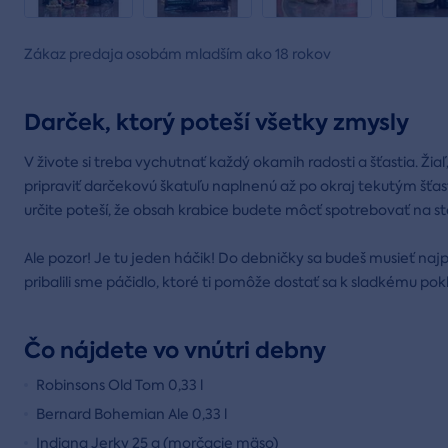
Zákaz predaja osobám mladším ako 18 rokov
Darček, ktorý poteší všetky zmysly
V živote si treba vychutnať každý okamih radosti a šťastia. Žiaľ,
pripraviť darčekovú škatuľu naplnenú až po okraj tekutým šťas
určite poteší, že obsah krabice budete môcť spotrebovať na st
Ale pozor! Je tu jeden háčik! Do debničky sa budeš musieť najprv 
pribalili sme páčidlo, ktoré ti pomôže dostať sa k sladkému po
Čo nájdete vo vnútri debny
Robinsons Old Tom 0,33 l
Bernard Bohemian Ale 0,33 l
Indiana Jerky 25 g (morčacie mäso)