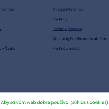
 servis
Pre partnerov
Pre firmy
k
Provízny program
Chcete byť našim dodávateľom
y v Česku
Pre tlač a médiá
Aby sa vám web dobre používal (súhlas s cookies)