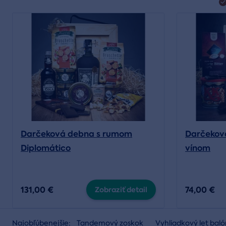
Darujte univerzálny
poukaz
Darčeková debna s rumom
Darčekov
Diplomático
vínom
131,00 €
74,00 €
Zobraziť detail
Najobľúbenejšie:
Tandemový zoskok
Vyhliadkový let ba