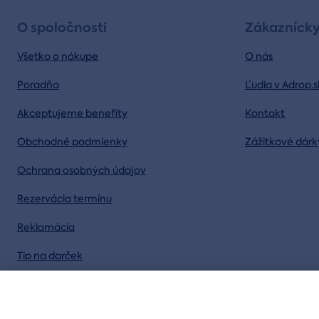
O spoločnosti
Zákaznícky
Všetko o nákupe
O nás
Poradňa
Ľudia v Adrop.s
Akceptujeme benefity
Kontakt
Obchodné podmienky
Zážitkové dárk
Ochrana osobných údajov
Rezervácia termínu
Reklamácia
Tip na darček
Blog plný zážitkov