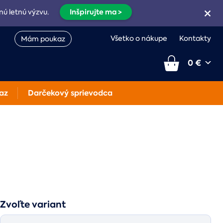
Inšpirujte ma >
nú letnú výzvu.
Všetko o nákupe
Kontakty
Mám poukaz
0 €
az
Darčekový sprievodca
Zvoľte variant