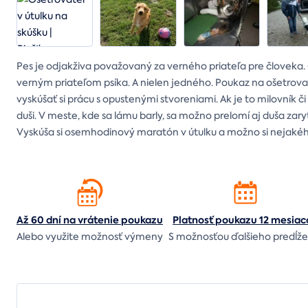
Pes je odjakživa považovaný za verného priateľa pre človeka. 
verným priateľom psíka. A nielen jedného. Poukaz na ošetrova
vyskúšať si prácu s opustenými stvoreniami. Ak je to milovník 
duši. V meste, kde sa lámu barly, sa možno prelomí aj duša za
Vyskúša si osemhodinový maratón v útulku a možno si nejakého
Až 60 dní na vrátenie
poukazu
Platnosť poukazu 12 mesiac
Alebo využite možnosť výmeny
S možnosťou ďalšieho predĺže