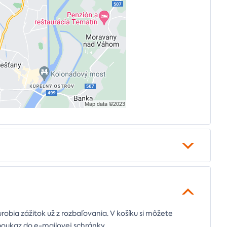
urobia zážitok už z rozbaľovania. V košíku si môžete
poukaz do e-mailovej schránky.