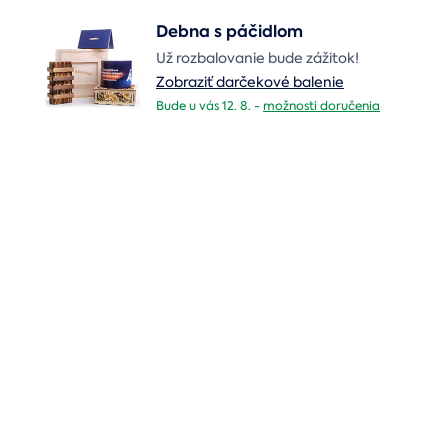
Debna s páčidlom
Už rozbalovanie bude zážitok!
Zobraziť darčekové balenie
Bude u vás 12. 8. -
možnosti doručenia