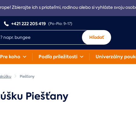
rope! Zbierajte ich s priateľmi, rodinou alebo si vyhláste svoju osob
+421 222 205 419
(Po-Pia: 9-17)
Hľadať
Pre koho
Podľa príležitosti
Univerzálny pouk
 skúšku
Piešťany
kúšku Piešťany