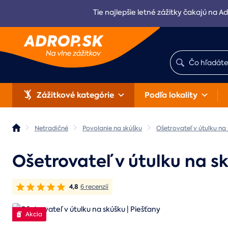
Tie najlepšie letné zážitky čakajú na Ad
Zážitkové kategórie
Podľa lokality
Netradičné
Povolanie na skúšku
Ošetrovateľ v útulku na
Ošetrovateľ v útulku na s
4,8
6 recenzií
Akcia