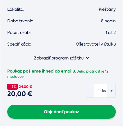
Lokalita:
Piešťany
Doba trvania:
8 hodín
Počet osôb:
1 až 2
Špecifikácia:
Ošetrovateľ v útulku
Zobraziť program zážitku
Poukaz pošleme ihneď do emailu.
Jeho platnosť je
12
mesiacov
-17%
24,00 €
-
+
ks
20,00 €
Objednať poukaz