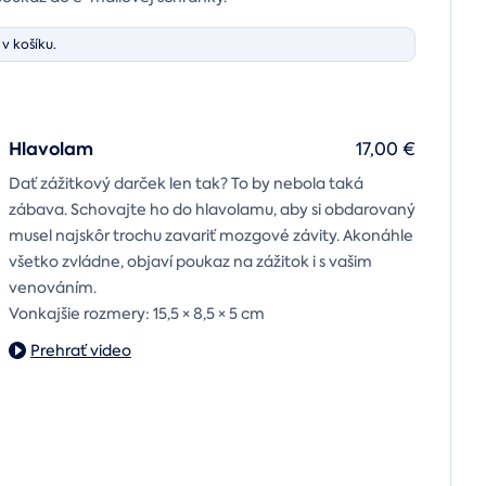
v košíku.
Hlavolam
17,00 €
Dať zážitkový darček len tak? To by nebola taká
zábava. Schovajte ho do hlavolamu, aby si obdarovaný
musel najskôr trochu zavariť mozgové závity. Akonáhle
všetko zvládne, objaví poukaz na zážitok i s vašim
venováním.
Vonkajšie rozmery: 15,5 × 8,5 × 5 cm
Prehrať video