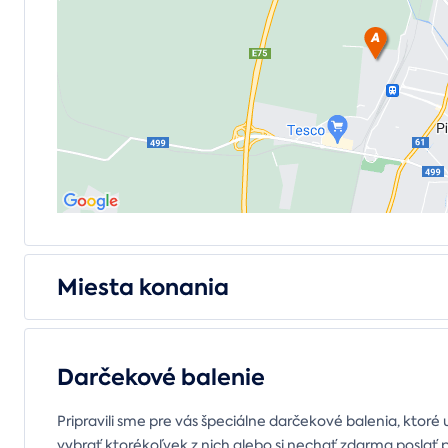
Miesta konania
Darčekové balenie
Pripravili sme pre vás špeciálne darčekové balenia, ktoré 
vybrať ktorékoľvek z nich alebo si nechať zdarma poslať 