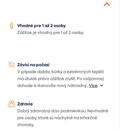
Vhodné pre 1 až 2 osoby
Zážitok je vhodný pre 1 až 2 osoby.
Závisí na počasí
V prípade dažďa, búrky a extrémných teplôt
má útulok právo zážitok zrušiť. Po vzájomnej
dohode si stanovíte nový náhradný
...
Více
Zdravie
Dobrý zdravotný stav podmienkou. Nevhodné
pre osoby, ktoré sú náchylné na infekčné
choroby.