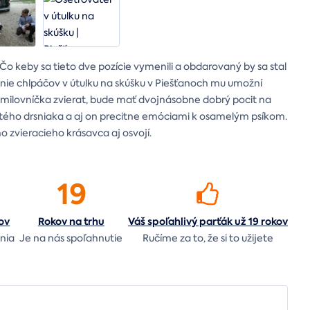
Čo keby sa tieto dve pozície vymenili a obdarovaný by sa stal
nie chlpáčov v útulku na skúšku v Piešťanoch mu umožní
či milovníčka zvierat, bude mať dvojnásobne dobrý pocit na
rytého drsniaka a aj on precitne emóciami k osamelým psíkom.
 zvieracieho krásavca aj osvojí.
19
ov
Rokov na
trhu
Váš spoľahlivý parťák už 19 rokov
nia
Je na nás
spoľahnutie
Ručíme za to,
že si to užijete