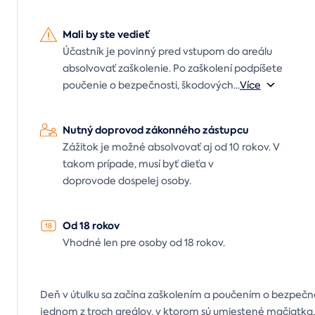
Mali by ste vedieť
Účastník je povinný pred vstupom do areálu
absolvovať zaškolenie. Po zaškolení podpíšete
poučenie o bezpečnosti, škodových
...
Více
Nutný doprovod zákonného zástupcu
Zážitok je možné absolvovať aj od 10 rokov. V
takom prípade, musí byť dieťa v
doprovode dospelej osoby.
Od 18 rokov
Vhodné len pre osoby od 18 rokov.
Deň v útulku sa začína zaškolením a poučením o bezpečn
jednom z troch areálov, v ktorom sú umiestené mačiatka,