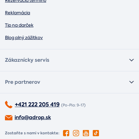
Rezervácia termínu
Reklamácia
Tip na darček
Blog plný zážitkov
Zákaznícky servis
Pre partnerov
+421 222 205 419
(Po-Pia: 9-17)
info@adrop.sk
Zostaňte s nami v kontakte: