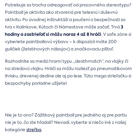
Potrebuje sa trocha odreagovať od pracovného stereotypu?
Paintball je aktivita ako stvorená pre telesnú i duševnú
aktivitu. Po úvodnej inštruktáži a poučení o bezpečnosti sa
3
hra v Kalinkove, Kútoch či Námestove môže začať. Trvá
hodiny a zastrieľať si môžu naraz 4 až 8 hráči
. V safe zóne si
vyberiete paintballovú výbavu – k dispozícii máte 200
guličiek (želatínových nábojov) a značkovaciu pištoľ.
Rozhodnite sa medzi hrami typu „deathmatch“, na vlajky či
na stredovú vlajku. Hráči sa môžu rozliezť po pneumatikovom
ihrisku, drevenej dedine ale aj po lese. Túto mega strieľačku si
bezpochyby poriadne užijete!
Nie je to ono? Zážitkový paintball pre jedného aj pre partiu
nie je to, čo ste hľadali? Nevadí, vyberte si niečo iné z našej
kategórie
streľba
.