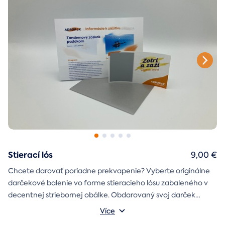
Stierací lós
9,00 €
Chcete darovať poriadne prekvapenie? Vyberte originálne
darčekové balenie vo forme stieracieho lósu zabaleného v
decentnej striebornej obálke. Obdarovaný svoj darček
objaví až po chvíľke napätia počas stierania. Jedno je isté, u
Více
nás je každý lós výherný!