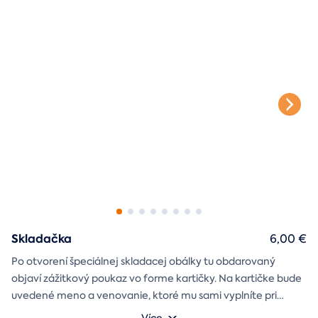
Skladačka
6,00 €
Po otvorení špeciálnej skladacej obálky tu obdarovaný
objaví zážitkový poukaz vo forme kartičky. Na kartičke bude
uvedené meno a venovanie, ktoré mu sami vyplníte pri
objednávaní.
Více