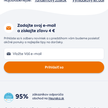
Najobľúbenejšie:
Tandemový zoskok
Vyhliadkový let baló
Zadajte svoj e-mail
a získajte zľavu 4 €
Prihláste sa k odberu noviniek a s predstihom vám budeme posielať
akčné ponuky a najlepšie tipy na darčeky.
Prihlásiť sa
95%
zákazníkov odporúča
obchod na
Heureka.sk