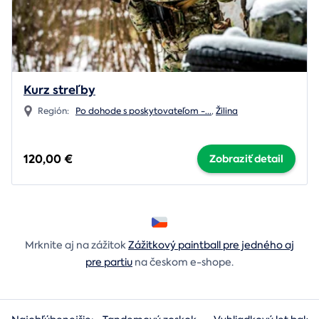
Kurz streľby
Región:
Po dohode s poskytovateľom -
...
,
Žilina
120,00 €
Zobraziť detail
Mrknite aj na zážitok
Zážitkový paintball pre jedného aj
pre partiu
na českom e-shope.