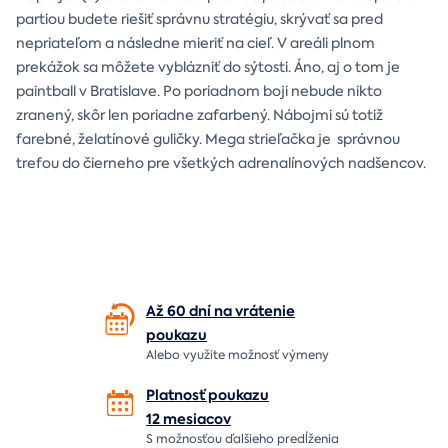
partiou budete riešiť správnu stratégiu, skrývať sa pred
nepriateľom a následne mieriť na cieľ. V areáli plnom
prekážok sa môžete vyblázniť do sýtosti. Áno, aj o tom je
paintball v Bratislave. Po poriadnom boji nebude nikto
zranený, skôr len poriadne zafarbený. Nábojmi sú totiž
farebné, želatínové guličky. Mega strieľačka je správnou
trefou do čierneho pre všetkých adrenalínových nadšencov.
Až 60 dní na vrátenie
poukazu
Alebo využite možnosť výmeny
Platnosť poukazu
12 mesiacov
S možnosťou ďalšieho predĺženia