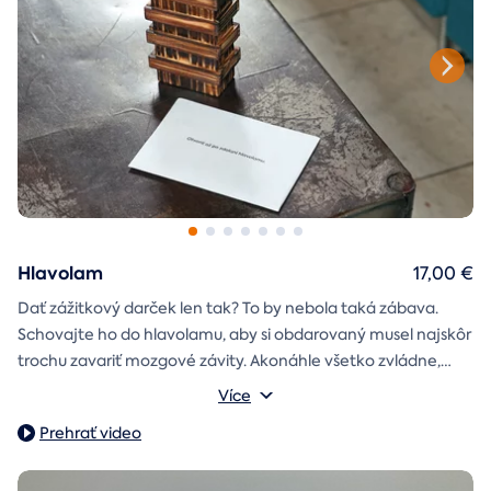
Hlavolam
17,00 €
Dať zážitkový darček len tak? To by nebola taká zábava.
Schovajte ho do hlavolamu, aby si obdarovaný musel najskôr
trochu zavariť mozgové závity. Akonáhle všetko zvládne,
objaví poukaz na zážitok i s vašim venováním.
Vonkajšie rozmery: 15,5 × 8,5 × 5 cm
Více
Prehrať video