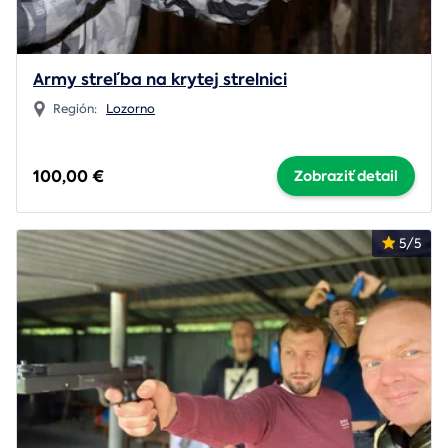
Army streľba na krytej strelnici
Región:
Lozorno
100,00 €
Zobraziť detail
5/5