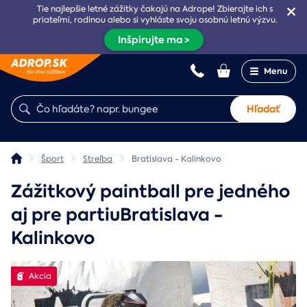
Tie najlepšie letné zážitky čakajú na Adrope! Zbierajte ich s
priateľmi, rodinou alebo si vyhláste svoju osobnú letnú výzvu.
Inšpirujte ma >
Menu
Hľadať
Šport
Streľba
Bratislava - Kalinkovo
Zážitkový paintball pre jedného
aj pre partiuBratislava -
Kalinkovo
Akcia