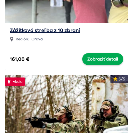
Zážitková streľba z 10 zbraní
Región:
Orava
161,00 €
Zobraziť detail
5/5
Akcia