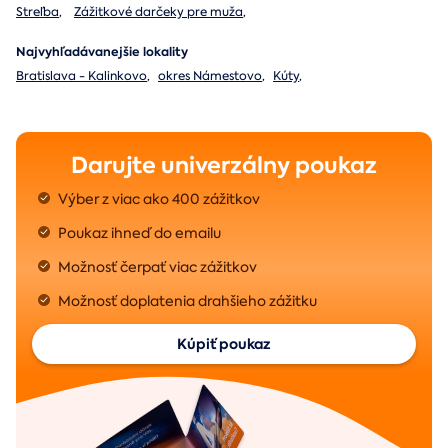
Streľba
,
Zážitkové darčeky pre muža
,
Najvyhľadávanejšie lokality
Bratislava - Kalinkovo
,
okres Námestovo
,
Kúty
,
Darujte univerzálny poukaz
Výber z viac ako 400 zážitkov
Poukaz ihneď do emailu
Možnosť čerpať viac zážitkov
Možnosť doplatenia drahšieho zážitku
Kúpiť poukaz