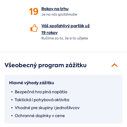
19
Rokov na
trhu
Je na nás
spoľahnutie
Váš spoľahlivý parťák už
19 rokov
Ručíme za to,
že si to užijete
Všeobecný program zážitku
Hlavné výhody zážitku
Bezpečná hra plná napätia
Taktická i pohybová aktivita
Vhodné pre skupiny i jednotlivcov
Ochranné doplnky v cene