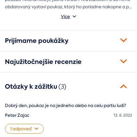
obdarovaný vystaví poukaz, ktorý ho poriadne nakopne a po
absolvovaní tam poputuje fotka zo zážitku, ktorá pri každom
Môžete vybrať z motívov balónový, tunelový a univerzálny
Více
pohľade oživí spomienky.
fotorámik.
Prijímame poukážky
Najužitočnejšie recenzie
Otázky k zážitku
(3)
Dobrý den, poukaz je na jedneho alebo na celu partiu ludi?
Peter Zajac
12. 6. 2022
1 odpoveď