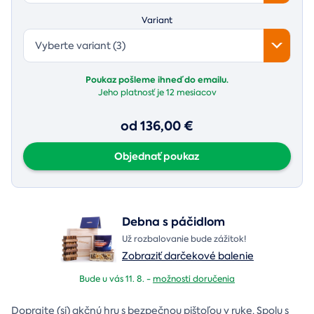
Variant
Vyberte variant (3)
Poukaz pošleme ihneď do emailu.
Jeho platnosť je
12 mesiacov
od 136,00 €
Objednať poukaz
Debna s páčidlom
Už rozbalovanie bude zážitok!
Zobraziť darčekové balenie
Bude u vás 11. 8. -
možnosti doručenia
Doprajte (si) akčnú hru s bezpečnou pištoľou v ruke. Spolu s