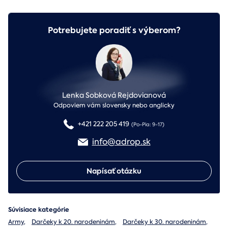
Potrebujete poradiť s výberom?
Lenka Sobková Rejdovianová
Odpoviem vám slovensky nebo anglicky
+421 222 205 419
(Po-Pia: 9-17)
info@adrop.sk
Napísať otázku
Súvisiace kategórie
Army
,
Darčeky k 20. narodeninám
,
Darčeky k 30. narodeninám
,