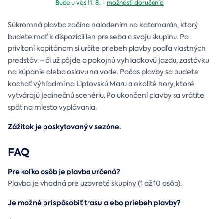
Bude u vás 11. 8. -
možnosti doručenia
Súkromná plavba začína nalodením na katamarán, ktorý
budete mať k dispozícii len pre seba a svoju skupinu. Po
privítaní kapitánom si určíte priebeh plavby podľa vlastných
predstáv – či už pôjde o pokojnú vyhliadkovú jazdu, zastávku
na kúpanie alebo oslavu na vode. Počas plavby sa budete
kochať výhľadmi na Liptovskú Maru a okolité hory, ktoré
vytvárajú jedinečnú scenériu. Po ukončení plavby sa vrátite
späť na miesto vyplávania.
Zážitok je poskytovaný v sezóne.
FAQ
Pre koľko osôb je plavba určená?
Plavba je vhodná pre uzavreté skupiny (1 až 10 osôb).
Je možné prispôsobiť trasu alebo priebeh plavby?