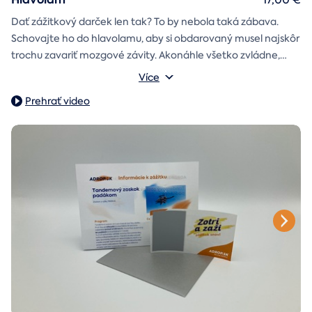
Dať zážitkový darček len tak? To by nebola taká zábava.
Schovajte ho do hlavolamu, aby si obdarovaný musel najskôr
trochu zavariť mozgové závity. Akonáhle všetko zvládne,
objaví poukaz na zážitok i s vašim venováním.
Vonkajšie rozmery: 15,5 × 8,5 × 5 cm
Více
Prehrať video