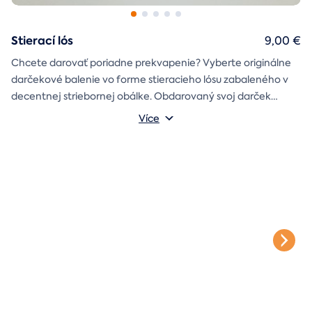
Stierací lós
9,00 €
Chcete darovať poriadne prekvapenie? Vyberte originálne
darčekové balenie vo forme stieracieho lósu zabaleného v
decentnej striebornej obálke. Obdarovaný svoj darček
objaví až po chvíľke napätia počas stierania. Jedno je isté, u
Více
nás je každý lós výherný!