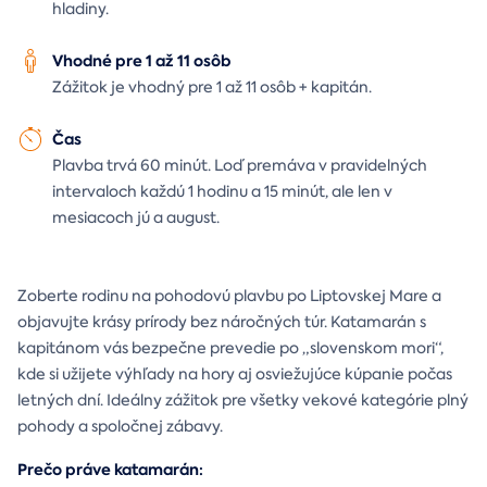
hladiny.
Vhodné pre 1 až 11 osôb
Zážitok je vhodný pre 1 až 11 osôb + kapitán.
Čas
Plavba trvá 60 minút. Loď premáva v pravidelných
intervaloch každú 1 hodinu a 15 minút, ale len v
mesiacoch jú a august.
Zoberte rodinu na pohodovú plavbu po Liptovskej Mare a
objavujte krásy prírody bez náročných túr. Katamarán s
kapitánom vás bezpečne prevedie po „slovenskom mori“,
kde si užijete výhľady na hory aj osviežujúce kúpanie počas
letných dní. Ideálny zážitok pre všetky vekové kategórie plný
pohody a spoločnej zábavy.
Prečo práve katamarán: