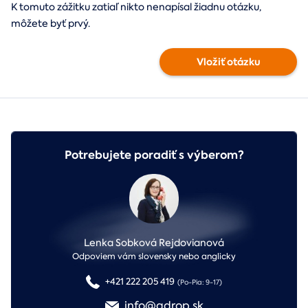
K tomuto zážitku zatiaľ nikto nenapísal žiadnu otázku,
môžete byť prvý.
Vložiť otázku
Potrebujete poradiť s výberom?
Lenka Sobková Rejdovianová
Odpoviem vám slovensky nebo anglicky
+421 222 205 419
(Po-Pia: 9-17)
info@adrop.sk