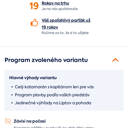
19
Rokov na
trhu
Je na nás
spoľahnutie
Váš spoľahlivý parťák už
19 rokov
Ručíme za to,
že si to užijete
Program zvoleného variantu
Hlavné výhody variantu
Celý katamarán s kapitánom len pre vás
Program plavby podľa vašich predstáv
Jedinečné výhľady na Liptov a pohoda
Závisí na počasí
Konanie zážitku ovplyvňuje aktuálny stav