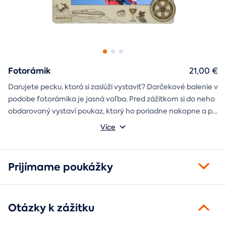
Fotorámik
21,00 €
Darujete pecku, ktorá si zaslúži vystaviť? Darčekové balenie v
podobe fotorámika je jasná voľba. Pred zážitkom si do neho
obdarovaný vystaví poukaz, ktorý ho poriadne nakopne a po
absolvovaní tam poputuje fotka zo zážitku, ktorá pri každom
Môžete vybrať z motívov balónový, tunelový a univerzálny
Více
pohľade oživí spomienky.
fotorámik.
Prijímame poukážky
Otázky k zážitku