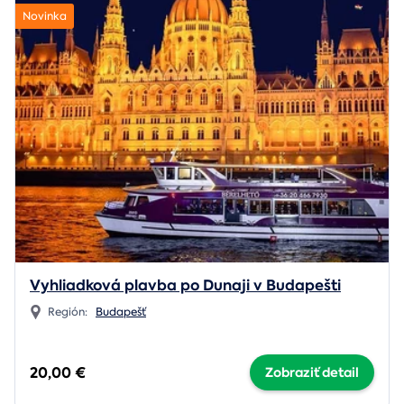
Novinka
Vyhliadková plavba po Dunaji v Budapešti
Región:
Budapešť
20,00 €
Zobraziť detail