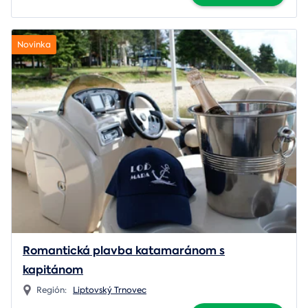
Novinka
Romantická plavba katamaránom s
kapitánom
Región:
Liptovský Trnovec