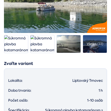
Všetko
(22)
Zvoľte variant
Lokalita:
Liptovský Trnovec
Doba trvania:
1 h
Počet osôb:
1-10 osôb
Špecifikácia:
Súkromná plavba katamaránom s