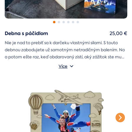
Debna s páčidlom
25,00 €
Nie je nad to prebiť sa k darčeku vlastnými silami. S touto
debnou zabodujete už samotným netradičným balením. No
a potom ešte raz, keď obdarovaný zistí, aký zážitok ste mu
darčekovú skladačku
vybrali. Debna obsahuje
Vonkajšie rozmery: 20 × 20 × 20 cm
s poukazom
Více
na vami vybraný zážitok. A ak budete chcieť, tak aj
štýlové tričko
na pamiatku. Motív debny môžete vybrať s
k svadbe, Vianociam
z lásky
prianím
alebo len tak
.