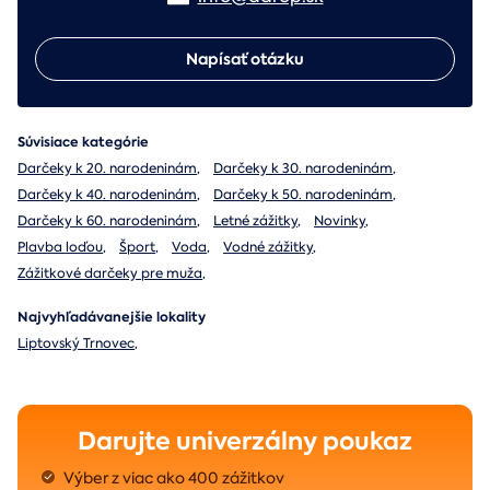
Napísať otázku
Súvisiace kategórie
Darčeky k 20. narodeninám
,
Darčeky k 30. narodeninám
,
Darčeky k 40. narodeninám
,
Darčeky k 50. narodeninám
,
Darčeky k 60. narodeninám
,
Letné zážitky
,
Novinky
,
Plavba loďou
,
Šport
,
Voda
,
Vodné zážitky
,
Zážitkové darčeky pre muža
,
Najvyhľadávanejšie lokality
Liptovský Trnovec
,
Darujte univerzálny poukaz
Výber z viac ako 400 zážitkov