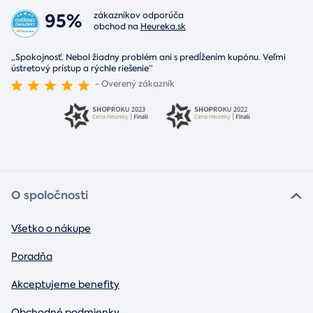
95%
zákazníkov odporúča
obchod na
Heureka.sk
„Spokojnosť. Nebol žiadny problém ani s predĺžením kupónu. Veľmi
ústretový prístup a rýchle riešenie“
- Overený zákazník
O spoločnosti
Všetko o nákupe
Poradňa
Akceptujeme benefity
Obchodné podmienky