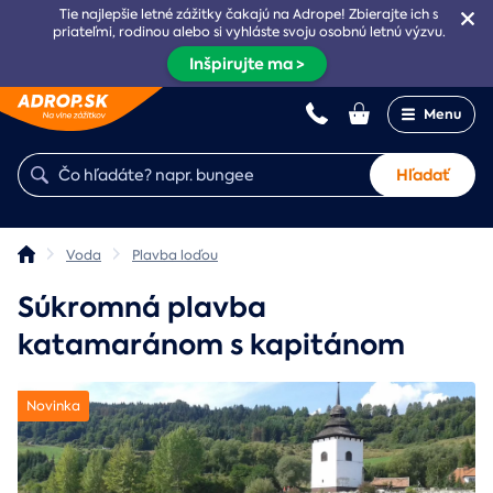
Tie najlepšie letné zážitky čakajú na Adrope! Zbierajte ich s
priateľmi, rodinou alebo si vyhláste svoju osobnú letnú výzvu.
Inšpirujte ma >
Menu
Hľadať
Voda
Plavba loďou
Súkromná plavba
katamaránom s kapitánom
Novinka