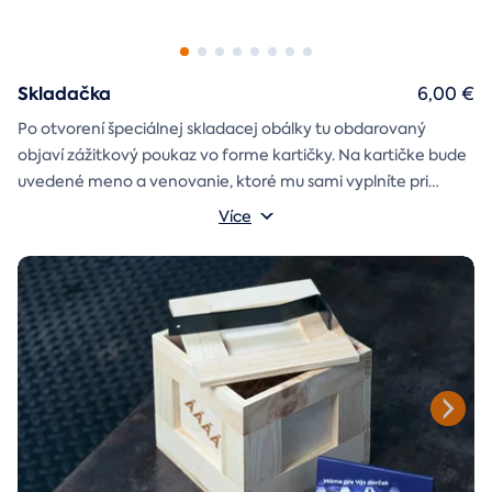
Skladačka
6,00 €
Po otvorení špeciálnej skladacej obálky tu obdarovaný
objaví zážitkový poukaz vo forme kartičky. Na kartičke bude
uvedené meno a venovanie, ktoré mu sami vyplníte pri
objednávaní.
Více