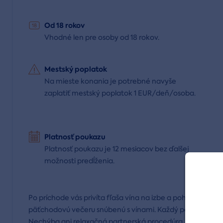
Od 18 rokov
Vhodné len pre osoby od 18 rokov.
Mestský poplatok
Na mieste konania je potrebné navyše
zaplatiť mestský poplatok 1 EUR/deň/osoba.
Platnosť poukazu
Platnosť poukazu je 12 mesiacov bez ďalšej
možnosti predĺženia.
Po príchode vás privíta fľaša vína na izbe a pohodlie dvoj
päťchodovú večeru snúbenú s vínami. Každý pobytový de
Nechýba ani relaxačná partnerská procedúra „Láskyplné 