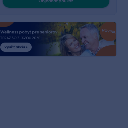
Objednať poukaz
Wellness pobyt pre seniorov
TERAZ SO ZĽAVOU 20 %
Využiť akciu >