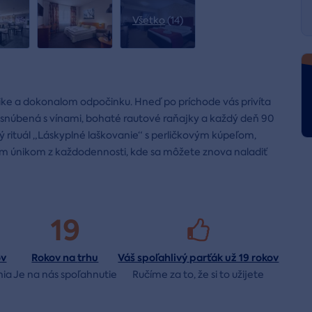
Všetko
(14)
ike a dokonalom odpočinku. Hneď po príchode vás privíta
a snúbená s vínami, bohaté rautové raňajky a každý deň 90
 rituál „Láskyplné laškovanie“ s perličkovým kúpeľom,
ým únikom z každodennosti, kde sa môžete znova naladiť
19
ov
Rokov na
trhu
Váš spoľahlivý parťák už 19 rokov
nia
Je na nás
spoľahnutie
Ručíme za to,
že si to užijete