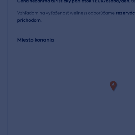
Cena nezahŕňa turistický poplatok 1 EUR/osoba/deň
, 
rezervác
Vzhľadom na vyťaženosť wellness odporúčame
príchodom
.
Miesto konania