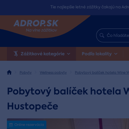
Tie najlepšie letné zážitky čakajú na Adr
Zážitkové kategórie
Podľa lokality
Pobyty
Wellness pobyty
Pobytový balíček hotela Wine 
Pobytový balíček hotela 
Hustopeče
Online rezervácia