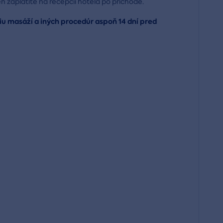
ten zaplatíte na recepcii hotela po príchode.
iu masáží a iných procedúr aspoň 14 dní pred