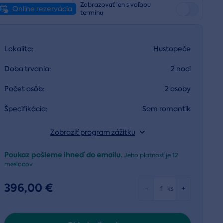
Zobrazovať len s voľbou
Online rezervácia
termínu
Lokalita:
Hustopeče
Doba trvania:
2 noci
Počet osôb:
2 osoby
Špecifikácia:
Som romantik
Zobraziť program zážitku
Poukaz pošleme ihneď do emailu.
Jeho platnosť je
12
mesiacov
396,00 €
-
+
ks