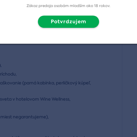
Zákaz predaja osobám mladším ako 18 rokov.
utových raňajkách. Celý pobyt je ako stvorený pre
Potvrdzujem
 2 noci
,
),
ríchodu,
aškovanie (parná kabínka, perličkový kúpeľ,
veta v hotelovom Wine Wellness,
h miest negarantujeme),