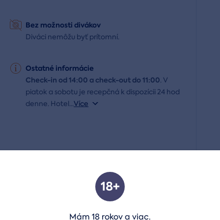
Bez možnosti divákov
Diváci nemôžu byť prítomní.
Ostatné informácie
Check-in od 14:00 a check-out do 11:00
. V
piatok a sobotu je recepčná k dispozícii 24 hod
denne. Hotel
...
Více
18+
lôžkovej izby Superior. V deň príchodu si vychutnáte
ň vás čaká 90 minút v saunovom svete Wine Wellness.
Mám 18 rokov a viac.
laškovanie“ s perličkovým kúpeľom, peelingom aj