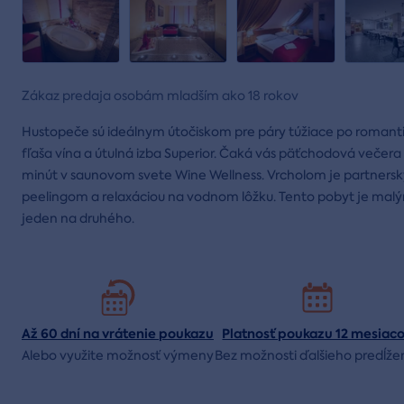
Zákaz predaja osobám mladším ako 18 rokov
Hustopeče sú ideálnym útočiskom pre páry túžiace po romant
fľaša vína a útulná izba Superior. Čaká vás päťchodová večer
minút v saunovom svete Wine Wellness. Vrcholom je partnerský
peelingom a relaxáciou na vodnom lôžku. Tento pobyt je mal
jeden na druhého.
Až 60 dní na vrátenie
poukazu
Platnosť poukazu 12 mesiac
Alebo využite možnosť výmeny
Bez možnosti ďalšieho predĺže