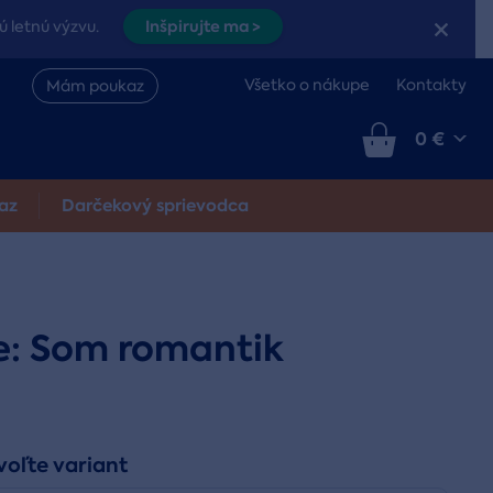
Inšpirujte ma >
ú letnú výzvu.
Všetko o nákupe
Kontakty
Mám poukaz
0 €
az
Darčekový sprievodca
e: Som romantik
voľte variant