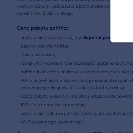
vodným lôžkom. Každé ráno si pochutnáte na bohatých ra
romantické chvíle vo dvojici.
Cena pobytu zahŕňa:
Superior pre 2 osoby na
ubytovanie v dvojlôžkovej izbe
župan a papuče na izbe,
fľašu vína na izbe,
raňajky formou rautu (domáca teplá i studená kuchyňa
päťchodovú večeru snúbenú s vínami podávanú v deň p
90-minútovú partnerskú wellness procedúru Láskyplné l
vyhrievaný peelingový stôl, vodné lôžko, fľaša vína),
každý pobytový deň 90-minútový vstup do Saunového s
10% zľavu na wellness procedúry,
parkovanie zadarmo pri hoteli (dostupnosť parkovacíc
Wi-Fi zadarmo po celom hoteli.