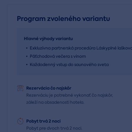
Program zvoleného variantu
Hlavné výhody variantu
Exkluzívna partnerská procedúra Láskyplné laškov
Päťchodová večera s vínom
Každodenný vstup do saunového sveta
Rezervácia čo najskôr
Rezerváciu je potrebné vykonať čo najskôr,
záleží na obsadenosti hotela.
Pobyt trvá 2 noci
Pobyt pre dvoch trvá 2 noci.