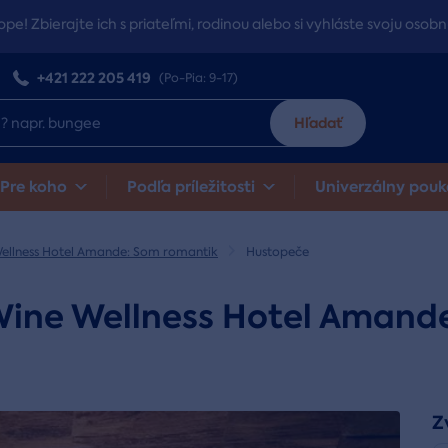
ope! Zbierajte ich s priateľmi, rodinou alebo si vyhláste svoju osobn
+421 222 205 419
(Po-Pia: 9-17)
Hľadať
Pre koho
Podľa príležitosti
Univerzálny pouk
Wellness Hotel Amande: Som romantik
Hustopeče
Wine Wellness Hotel Amand
Z