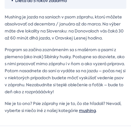
Dieťa do 5 rokov zadarmo
Mushing je jazda na saniach v psom záprahu, ktorú môžete
absolvovať od decembra / januára až do marca. Na výber
máte dve lokality na Slovensku: na Donovaloch vás čaká 30
až 60 minút dlhá jazda, v Oravskej Lesnej hodina.
Program sa začína zoznámením sa s mašérom a psami z
plemena (ako inak) Sibírsky husky. Postupne sa dozviete, ako
s nimi pracovať mimo záprahu i v ňom a ako vyzerá príprava.
Potom nasadnete do saní a vydáte sa na jazdu – počas nej si
v niektorých prípadoch budete môcť vyskúšať vedenie psov
v záprahu. Nezabudnite si teplé oblečenie a foťák – bude to
deň ako z rozpráááávky!
Nie je to ono? Psie záprahy nie je to, čo ste hľadali? Nevadí,
vyberte si niečo iné z našej kategórie
mushing
.