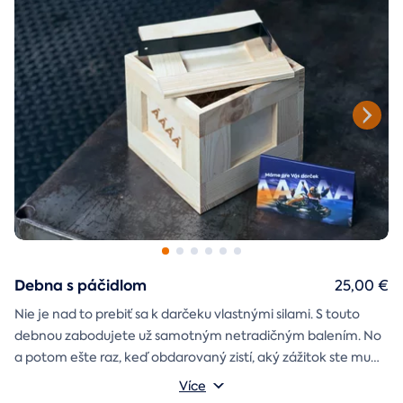
Debna s páčidlom
25,00 €
Nie je nad to prebiť sa k darčeku vlastnými silami. S touto
debnou zabodujete už samotným netradičným balením. No
a potom ešte raz, keď obdarovaný zistí, aký zážitok ste mu
darčekovú skladačku
vybrali. Debna obsahuje
Vonkajšie rozmery: 20 × 20 × 20 cm
s poukazom
Více
na vami vybraný zážitok. A ak budete chcieť, tak aj