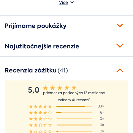
absolvovaní tam poputuje fotka zo zážitku, ktorá pri každom
Môžete vybrať z motívov balónový, tunelový a univerzálny
Více
pohľade oživí spomienky.
fotorámik.
Prijímame poukážky
Najužitočnejšie recenzie
Recenzia zážitku
(41)
5,0
priemer za posledných 12 mesiacov
celkom 41 recenzií
33×
6×
0×
0×
2×