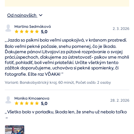
Od najnovších
Martina Sedmáková
2. 3. 2026
5,0
„
Jazda so psíkmi bola veľmi uspokojivá, v krásnom prostredí.
Bolo veľmi pekné počasie, snehu pomenej, čo je škoda.
Ďakujeme pánovi Litvajovi za pútavé rozprávanie o svojej
práci,úspechoch, ďakujeme za ústretovosť- psíkov sme mohli
fotiť, pohladiť, boli veľmi priateľskí. Určite všetkým tento
zážitok doporučujeme, uchováva si pekné spomienky, či
fotografie. Ešte raz VĎAKA!
“
Variant: Banskobystrický kraj, 60 minút, Počet osôb: 2 osoby
Monika Kmosenova
28. 2. 2026
5,0
„
Všetko bolo v poriadku, škoda len, že snehu už nebolo toľko
“