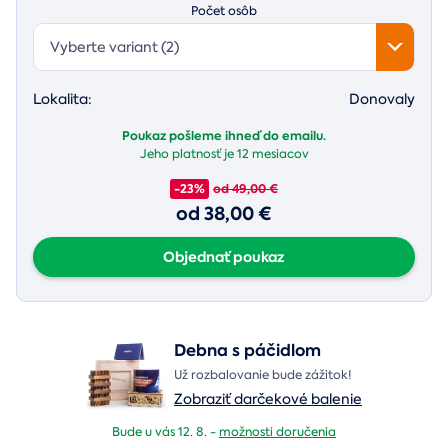
Počet osôb
Vyberte variant (2)
Lokalita:
Donovaly
Poukaz pošleme ihneď do emailu.
Jeho platnosť je
12 mesiacov
-23%
od 49,00 €
od 38,00 €
Objednať poukaz
Debna s páčidlom
Už rozbalovanie bude zážitok!
Zobraziť darčekové balenie
Bude u vás 12. 8. -
možnosti doručenia