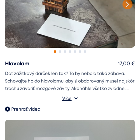
Hlavolam
17,00 €
Dať zážitkový darček len tak? To by nebola taká zábava.
Schovajte ho do hlavolamu, aby si obdarovaný musel najskôr
trochu zavariť mozgové závity. Akonáhle všetko zvládne,
objaví poukaz na zážitok i s vašim venováním.
Vonkajšie rozmery: 15,5 × 8,5 × 5 cm
Více
Prehrať video