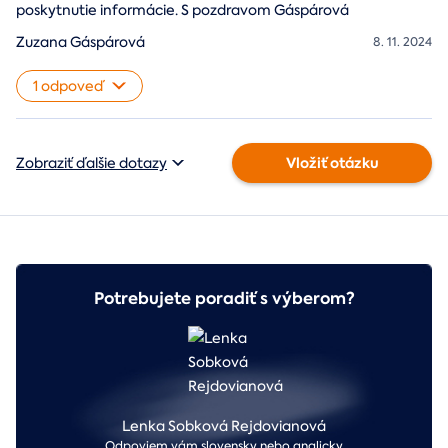
poskytnutie informácie. S pozdravom Gáspárová
Zuzana Gáspárová
8. 11. 2024
1 odpoveď
Vložiť otázku
Zobraziť ďalšie dotazy
Potrebujete poradiť s výberom?
Lenka Sobková Rejdovianová
Odpoviem vám slovensky nebo anglicky