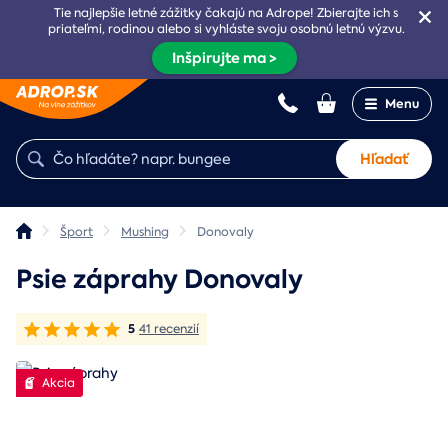
Tie najlepšie letné zážitky čakajú na Adrope! Zbierajte ich s
priateľmi, rodinou alebo si vyhláste svoju osobnú letnú výzvu.
Inšpirujte ma >
Menu
Hľadať
Šport
Mushing
Donovaly
Psie záprahy Donovaly
5
41 recenzií
Akcia