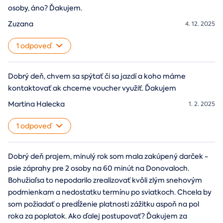
osoby, áno? Ďakujem.
Zuzana
4. 12. 2025
1 odpoveď
Dobrý deň, chvem sa spýtať či sa jazdí a koho máme
kontaktovať ak chceme voucher využiť. Ďakujem
Martina Halecka
1. 2. 2025
1 odpoveď
Dobrý deň prajem, minulý rok som mala zakúpený darček -
psie záprahy pre 2 osoby na 60 minút na Donovaloch.
Bohužiaľsa to nepodarilo zrealizovať kvôli zlým snehovým
podmienkam a nedostatku termínu po sviatkoch. Chcela by
som požiadať o predĺženie platnosti zážitku aspoň na pol
roka za poplatok. Ako ďalej postupovať? Ďakujem za