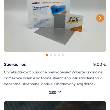
Stierací lós
9,00 €
Chcete darovať poriadne prekvapenie? Vyberte originálne
darčekové balenie vo forme stieracieho lósu zabaleného v
decentnej striebornej obálke. Obdarovaný svoj darček
objaví až po chvíľke napätia počas stierania. Jedno je isté, u
Více
nás je každý lós výherný!