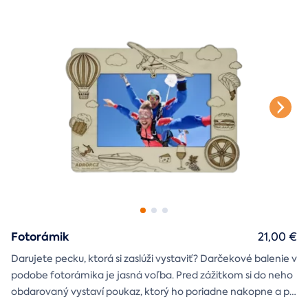
štýlové tričko
na pamiatku. Motív debny môžete vybrať s
k svadbe, Vianociam
z lásky
prianím
alebo len tak
.
Fotorámik
21,00 €
Darujete pecku, ktorá si zaslúži vystaviť? Darčekové balenie v
podobe fotorámika je jasná voľba. Pred zážitkom si do neho
obdarovaný vystaví poukaz, ktorý ho poriadne nakopne a po