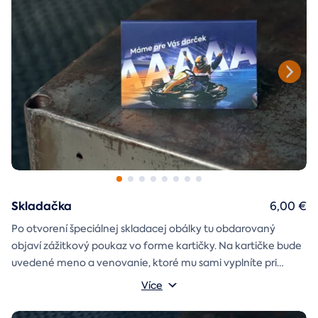
Skladačka
6,00 €
Po otvorení špeciálnej skladacej obálky tu obdarovaný
objaví zážitkový poukaz vo forme kartičky. Na kartičke bude
uvedené meno a venovanie, ktoré mu sami vyplníte pri
objednávaní.
Více