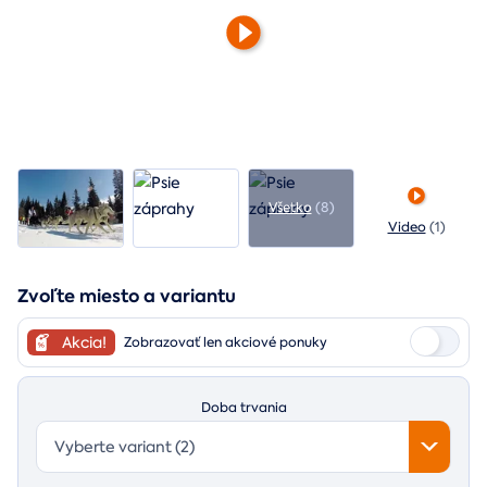
Všetko
(8)
Video
(1)
Zvoľte miesto a variantu
Akcia!
Zobrazovať len akciové ponuky
Doba trvania
Vyberte variant (2)