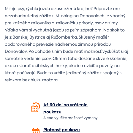
Miluje psy, rýchlu jazdu a zasneženú krajinu? Pripravte mu
nezabudnuteľný zážitok. Mushing na Donovaloch je vhodný
pre každého milovníka a milovníčku prírody, psov a zimy.
Vďaka vám si vychutná jazdu so psím záprahom. Na skok to
je z Banskej Bystrice aj Ružomberka. Skúsený mašér
obdarovaného prevezie nádhernou zimnou prírodou
Donovalov. Po dohode s ním bude mať možnosť vyskúšať si aj
samotné vedenie psov. Okrem toho dostane skvelé školenie,
ako sa starať o sibírskych husky, ako ich cvičiť a povely, na
ktoré počúvajú. Bude to určite jedinečný zážitok spojený s
relaxom bez hluku motora.
Až 60 dní na vrátenie
poukazu
Alebo využite možnosť výmeny
Platnosť poukazu