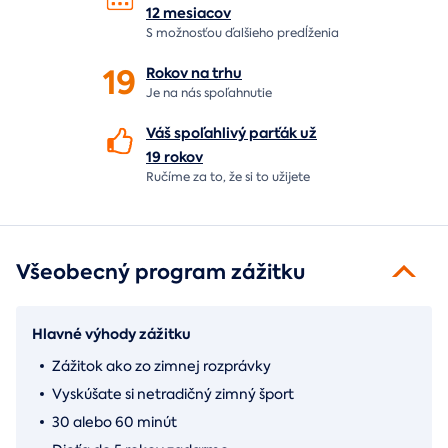
12 mesiacov
S možnosťou ďalšieho predĺženia
19
Rokov na
trhu
Je na nás
spoľahnutie
Váš spoľahlivý parťák už
19 rokov
Ručíme za to,
že si to užijete
Všeobecný program zážitku
Hlavné výhody zážitku
Zážitok ako zo zimnej rozprávky
Vyskúšate si netradičný zimný šport
30 alebo 60 minút