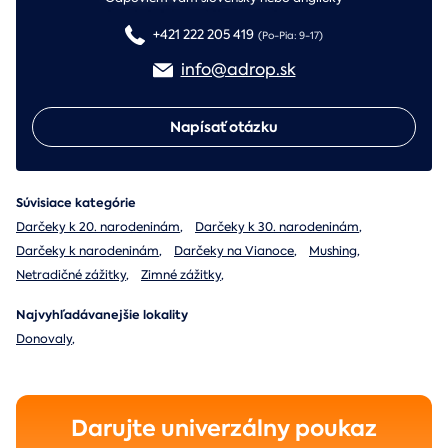
+421 222 205 419
(Po-Pia: 9-17)
info@adrop.sk
Napísať otázku
Súvisiace kategórie
Darčeky k 20. narodeninám
,
Darčeky k 30. narodeninám
,
Darčeky k narodeninám
,
Darčeky na Vianoce
,
Mushing
,
Netradičné zážitky
,
Zimné zážitky
,
Najvyhľadávanejšie lokality
Donovaly
,
Darujte univerzálny poukaz