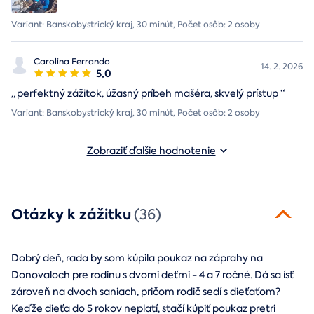
Variant: Banskobystrický kraj, 30 minút, Počet osôb: 2 osoby
Carolina Ferrando
14. 2. 2026
5,0
„
perfektný zážitok, úžasný príbeh mašéra, skvelý prístup
“
Variant: Banskobystrický kraj, 30 minút, Počet osôb: 2 osoby
Zobraziť ďalšie hodnotenie
Otázky k zážitku
(36)
Dobrý deň, rada by som kúpila poukaz na záprahy na
Donovaloch pre rodinu s dvomi deťmi - 4 a 7 ročné. Dá sa ísť
zároveň na dvoch saniach, pričom rodič sedí s dieťaťom?
Keďže dieťa do 5 rokov neplatí, stačí kúpiť poukaz pretri