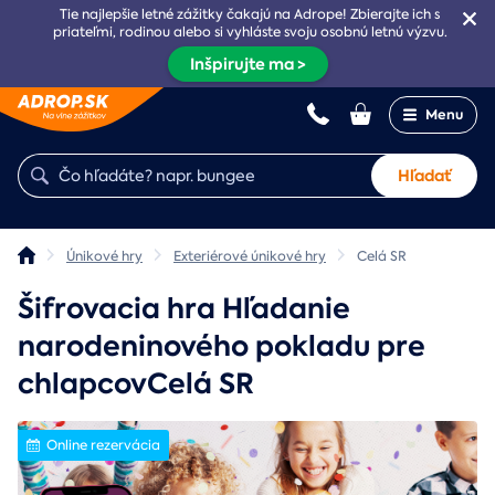
Tie najlepšie letné zážitky čakajú na Adrope! Zbierajte ich s
priateľmi, rodinou alebo si vyhláste svoju osobnú letnú výzvu.
Inšpirujte ma >
Menu
Hľadať
Únikové hry
Exteriérové únikové hry
Celá SR
Šifrovacia hra Hľadanie
narodeninového pokladu pre
chlapcovCelá SR
Online rezervácia