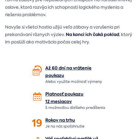
oslave, ktorá rozvíja ich schopnosti logického myslenia a
riešenia problémov.
Navyše si všetci hostia užijú veľa zábavy a vzrušenia pri
Na konci ich čaká poklad
prekonávaní rôznych výziev.
, ktorý
im poslúži ako motivácia počas celej hry.
Až 60 dní na vrátenie
poukazu
Alebo využite možnosť výmeny
Platnosť poukazu
12 mesiacov
S možnosťou ďalšieho predĺženia
19
Rokov na
trhu
Je na nás
spoľahnutie
Váš spoľahlivý parťák už