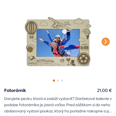
na vami vybraný zážitok. A ak budete chcieť, tak aj
štýlové tričko
na pamiatku. Motív debny môžete vybrať s
k svadbe, Vianociam
z lásky
prianím
alebo len tak
.
Fotorámik
21,00 €
Darujete pecku, ktorá si zaslúži vystaviť? Darčekové balenie v
podobe fotorámika je jasná voľba. Pred zážitkom si do neho
obdarovaný vystaví poukaz, ktorý ho poriadne nakopne a po