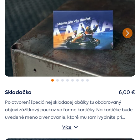
Skladačka
6,00 €
Po otvorení špeciálnej skladacej obálky tu obdarovaný
objaví zážitkový poukaz vo forme kartičky. Na kartičke bude
uvedené meno a venovanie, ktoré mu sami vyplníte pri
objednávaní.
Více