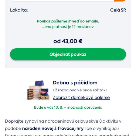
Lokalita:
Celá SR
Poukaz pošleme ihneď do emailu.
Jeho platnosť je
12 mesiacov
od 43,00 €
Objednať poukaz
Debna s páčidlom
Už rozbalovanie bude zážitok!
Zobraziť darčekové balenie
Bude u vás 10. 8. -
možnosti doručenia
Doprajte synovi na narodeninovú oslavu skvelú aktivitu v
narodeninovej šifrovacej hry
podobe
. Ide o vynikajúcu
formu zábavy pre neposedných chlapcov na narodeninovej