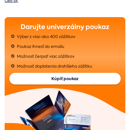
Celá SR
,
Darujte univerzálny poukaz
Výber z viac ako 400 zážitkov
Poukaz ihneď do emailu
Možnosť čerpať viac zážitkov
Možnosť doplatenia drahšieho zážitku
Kúpiť poukaz