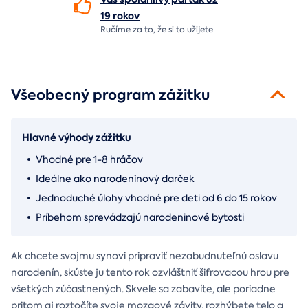
19 rokov
Ručíme za to,
že si to užijete
Všeobecný program zážitku
Hlavné výhody zážitku
Vhodné pre 1-8 hráčov
Ideálne ako narodeninový darček
Jednoduché úlohy vhodné pre deti od 6 do 15 rokov
Príbehom sprevádzajú narodeninové bytosti
Ak chcete svojmu synovi pripraviť nezabudnuteľnú oslavu
narodenín, skúste ju tento rok ozvláštniť šifrovacou hrou pre
všetkých zúčastnených. Skvele sa zabavíte, ale poriadne
pritom aj roztočíte svoje mozgové závity, rozhýbete telo a