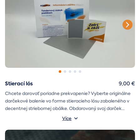
Stierací lós
9,00 €
Chcete darovať poriadne prekvapenie? Vyberte originálne
darčekové balenie vo forme stieracieho lósu zabaleného v
decentnej striebornej obálke. Obdarovaný svoj darček
objaví až po chvíľke napätia počas stierania. Jedno je isté, u
Více
nás je každý lós výherný!