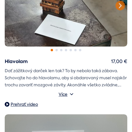
Hlavolam
17,00 €
Dať zážitkový darček len tak? To by nebola taká zábava.
Schovajte ho do hlavolamu, aby si obdarovaný musel najskôr
trochu zavariť mozgové závity. Akonáhle všetko zvládne,
objaví poukaz na zážitok i s vašim venováním.
Vonkajšie rozmery: 15,5 × 8,5 × 5 cm
Více
Prehrať video