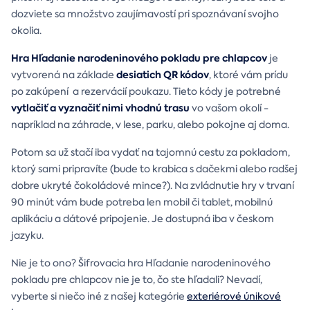
dozviete sa množstvo zaujímavostí pri spoznávaní svojho
okolia.
Hra Hľadanie narodeninového pokladu pre chlapcov
je
desiatich QR kódov
vytvorená na základe
, ktoré vám prídu
po zakúpení a rezervácií poukazu. Tieto kódy je potrebné
vytlačiť a vyznačiť nimi vhodnú trasu
vo vašom okolí -
napríklad na záhrade, v lese, parku, alebo pokojne aj doma.
Potom sa už stačí iba vydať na tajomnú cestu za pokladom,
ktorý sami pripravíte (bude to krabica s dačekmi alebo radšej
dobre ukryté čokoládové mince?). Na zvládnutie hry v trvaní
90 minút vám bude potreba len mobil či tablet, mobilnú
aplikáciu a dátové pripojenie. Je dostupná iba v českom
jazyku.
Nie je to ono? Šifrovacia hra Hľadanie narodeninového
pokladu pre chlapcov nie je to, čo ste hľadali? Nevadí,
vyberte si niečo iné z našej kategórie
exteriérové únikové