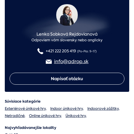
Lenka Sobková Rejdovianová
Odpoviem vám slovensky nebo anglicky
+421 222 205 419
(Po-Pia: 9-17)
info@adrop.sk
Napísať otázku
Súvisiace kategórie
Exteriérové únikové hry
,
Indoor únikové hry
,
Indoorové zážitky
,
Netradičné
,
Online únikové hry
,
Únikové hry
,
Najvyhľadávanejšie lokality