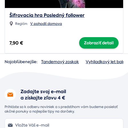
Šifrovacia hra Posledný follower
Región:
V pohodlí domova
7,90 €
Zobraziť detail
Najobľúbenejšie:
Tandemový zoskok
Vyhliadkový let baló
Zadajte svoj e-mail
a získajte zľavu 4 €
Prihláste sa k odberu noviniek a s predstihom vám budeme posielať
akčné ponuky a najlepšie tipy na darčeky.