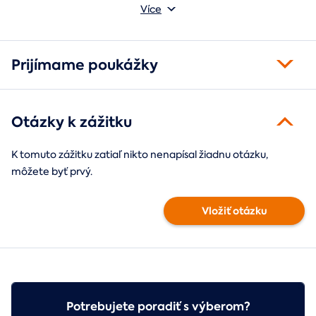
absolvovaní tam poputuje fotka zo zážitku, ktorá pri každom
Môžete vybrať z motívov balónový, tunelový a univerzálny
Více
pohľade oživí spomienky.
fotorámik.
Prijímame poukážky
Otázky k zážitku
K tomuto zážitku zatiaľ nikto nenapísal žiadnu otázku,
môžete byť prvý.
Vložiť otázku
Potrebujete poradiť s výberom?