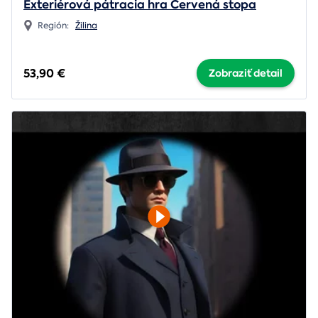
Exteriérová pátracia hra Červená stopa
Región:
Žilina
53,90 €
Zobraziť detail