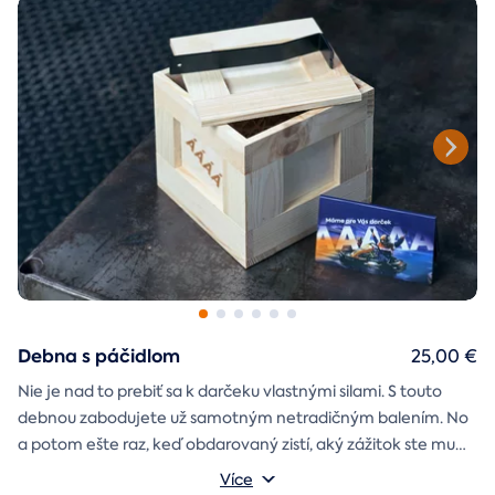
Debna s páčidlom
25,00 €
Nie je nad to prebiť sa k darčeku vlastnými silami. S touto
debnou zabodujete už samotným netradičným balením. No
a potom ešte raz, keď obdarovaný zistí, aký zážitok ste mu
darčekovú skladačku
vybrali. Debna obsahuje
Vonkajšie rozmery: 20 × 20 × 20 cm
s poukazom
Více