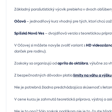
Základný parašutistický výcvik prebieha v dvoch obľúben
Očová
– jednodňový kurz vhodný pre tých, ktorí chcú zažiť
Spišská Nová Ves
– dvojdňová verzia s teoretickou prípr
HD videozáz
V Očovej si môžete navyše zvoliť variant s
darček pre rodinu).
apríla do októbra
Zoskoky sa organizujú od
, výlučne za 
limity na váhu a výšku
Z bezpečnostných dôvodov platia
Nie je potrebná žiadna predchádzajúca skúsenosť s lieta
V cene kurzu je zahrnutá teoretická príprava, výstroj a as
Nie je to ono? Sólo zoskok padákom nie je to, čo ste hľada