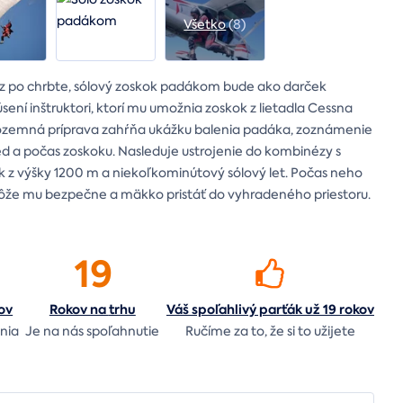
Všetko
(8)
áz po chrbte, sólový zoskok padákom bude ako darček
ení inštruktori, ktorí mu umožnia zoskok z lietadla Cessna
 Pozemná príprava zahŕňa ukážku balenia padáka, zoznámenie
ed a počas zoskoku. Nasleduje ustrojenie do kombinézy s
k z výšky 1200 m a niekoľkominútový sólový let. Počas neho
môže mu bezpečne a mäkko pristáť do vyhradeného priestoru.
19
ov
Rokov na
trhu
Váš spoľahlivý parťák už 19 rokov
nia
Je na nás
spoľahnutie
Ručíme za to,
že si to užijete