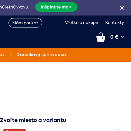
Inšpirujte ma >
nú letnú výzvu.
Všetko o nákupe
Kontakty
Mám poukaz
0 €
az
Darčekový sprievodca
Zvoľte miesto a variantu