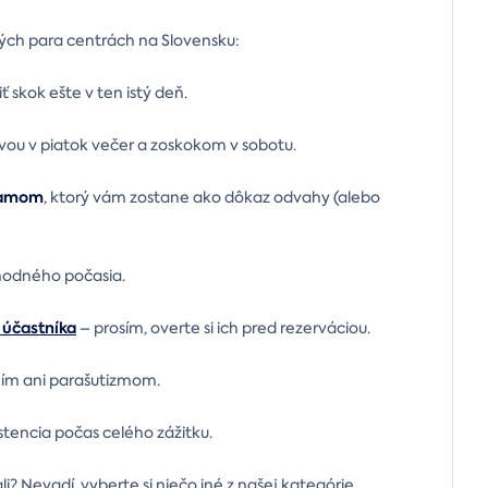
ých para centrách na Slovensku:
 skok ešte v ten istý deň.
avou v piatok večer a zoskokom v sobotu.
namom
, ktorý vám zostane ako dôkaz odvahy (alebo
vhodného počasia.
 účastníka
– prosím, overte si ich pred rezerváciou.
ním ani parašutizmom.
istencia počas celého zážitku.
li? Nevadí, vyberte si niečo iné z našej kategórie