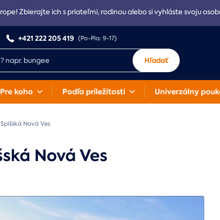
rope! Zbierajte ich s priateľmi, rodinou alebo si vyhláste svoju osob
+421 222 205 419
(Po-Pia: 9-17)
Hľadať
Pre koho
Podľa príležitosti
Univerzálny pouk
Spišská Nová Ves
šská Nová Ves