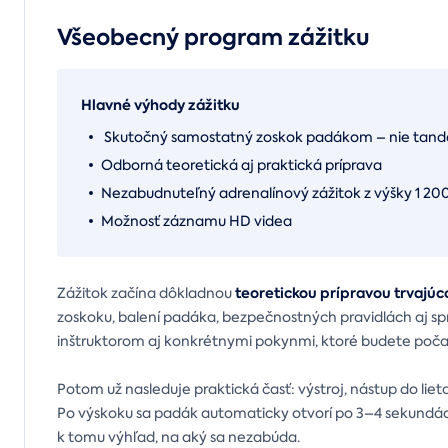
Všeobecný program zážitku
Hlavné výhody zážitku
Skutočný samostatný zoskok padákom – nie tan
Odborná teoretická aj praktická príprava
Nezabudnuteľný adrenalínový zážitok z výšky 1 20
Možnosť záznamu HD videa
teoretickou prípravou trvajúc
Zážitok začína dôkladnou
zoskoku, balení padáka, bezpečnostných pravidlách aj spr
inštruktorom aj konkrétnymi pokynmi, ktoré budete počas
Potom už nasleduje praktická časť: výstroj, nástup do liet
Po výskoku sa padák automaticky otvorí po 3–4 sekundách
k tomu výhľad, na aký sa nezabúda.