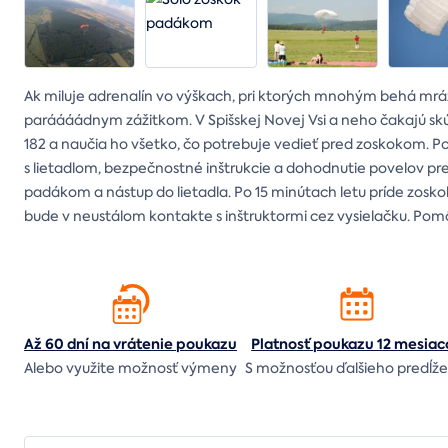
Ak miluje adrenalín vo výškach, pri ktorých mnohým behá mr
paráááádnym zážitkom. V Spišskej Novej Vsi a neho čakajú skús
182 a naučia ho všetko, čo potrebuje vedieť pred zoskokom.
s lietadlom, bezpečnostné inštrukcie a dohodnutie povelov pr
padákom a nástup do lietadla. Po 15 minútach letu príde zosko
bude v neustálom kontakte s inštruktormi cez vysielačku. Po
Až 60 dní na vrátenie
poukazu
Platnosť poukazu 12 mesiac
Alebo využite možnosť výmeny
S možnosťou ďalšieho predĺže