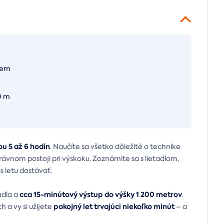
dem
0 m
ou 5 až 6 hodín
. Naučíte sa všetko dôležité o technike
ávnom postoji pri výskoku. Zoznámite sa s lietadlom,
 letu dostávať.
cca 15-minútový výstup do výšky 1 200 metrov
adla a
.
pokojný let trvajúci niekoľko minút
 a vy si užijete
– a