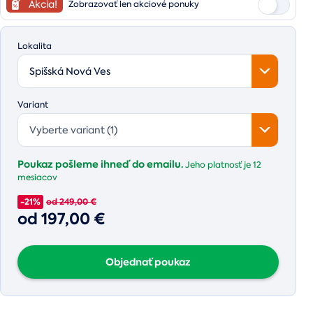
Akcia!
Zobrazovať len akciové ponuky
Lokalita
Spišská Nová Ves
Variant
Vyberte variant (1)
Poukaz pošleme ihneď do emailu.
Jeho platnosť je
12
mesiacov
-21%
od 249,00 €
od 197,00 €
Objednať poukaz