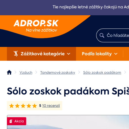
Tie najlepšie letné zážitky čakajú na Ad
Zážitkové kategórie
Podľa lokality
Vzduch
Tandemové zoskoky
Sólo zoskok padákom
Sólo zoskok padákom Spi
5
10 recenzií
Akcia