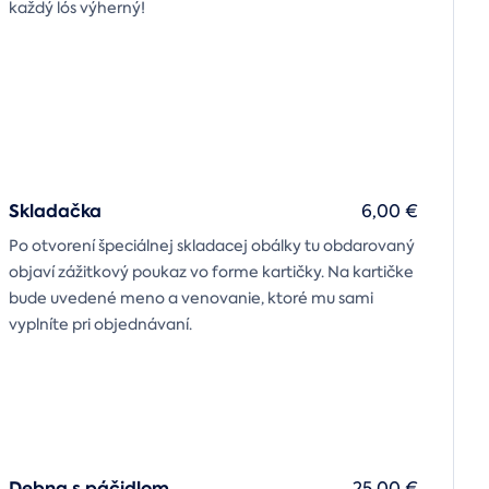
každý lós výherný!
Skladačka
6,00 €
Po otvorení špeciálnej skladacej obálky tu obdarovaný
objaví zážitkový poukaz vo forme kartičky. Na kartičke
bude uvedené meno a venovanie, ktoré mu sami
vyplníte pri objednávaní.
Debna s páčidlom
25,00 €