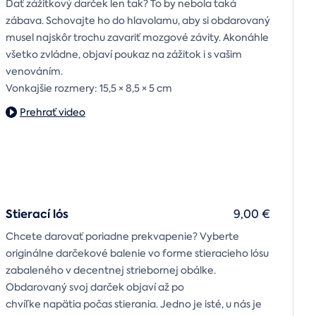
Dať zážitkový darček len tak? To by nebola taká
zábava. Schovajte ho do hlavolamu, aby si obdarovaný
musel najskôr trochu zavariť mozgové závity. Akonáhle
všetko zvládne, objaví poukaz na zážitok i s vašim
venováním.
Vonkajšie rozmery: 15,5 × 8,5 × 5 cm
Prehrať video
Stierací lós
9,00 €
Chcete darovať poriadne prekvapenie? Vyberte
originálne darčekové balenie vo forme stieracieho lósu
zabaleného v decentnej striebornej obálke.
Obdarovaný svoj darček objaví až po
chvíľke napätia počas stierania. Jedno je isté, u nás je