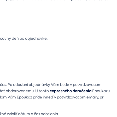
racovný deň po objednávke.
 i čas. Po odoslaní objednávky Vám bude v potvrdzovacom
expresného doručenia
vzdať obdarovanému. U tohto
Epoukazu
vodom Vám Epoukaz príde ihneď v potvrdzovacom emaily, pri
ožné zvloliť dátum a čas odoslania.