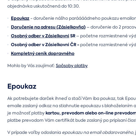
objednávka uskutočnená do 10:30.
Epoukaz
- doručenie nášho paráááádneho poukazu emailo
Doručenie na adresu (Zásielkovňa)
– doručenie do 2 praco
Osobný odber v Zásielkovni
SR
– početne rozmiestnené výdaj
Osobný odber v Zásielkovni ČR -
početne rozmiestnené výda
Kompletný ceník dopravného
Mohlo by Vás zaujímať:
Spôsoby platby
Epoukaz
Ak potrebujete darček ihneď a stačí Vám iba poukaz, tak Epo
emaile zaslaný odkaz na stiahnutie epoukazu s blahoželaním
kartou, prevodom alebo on-line prevodom
je možnosť platby
platbe prevodom Vám certifikát bude zaslaný po pripísaní čias
V prípade voľby odoslania
epoukazu na email obdarovaného
,