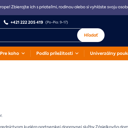
rope! Zbierajte ich s priateľmi, rodinou alebo si vyhláste svoju osob
+421 222 205 419
(Po-Pia: 9-17)
Hľadať
Pre koho
Podľa príležitosti
Univerzálny pouk
r.
tredníctvom kuriéra partnerskej dopravnej služby Zásielkovňa do