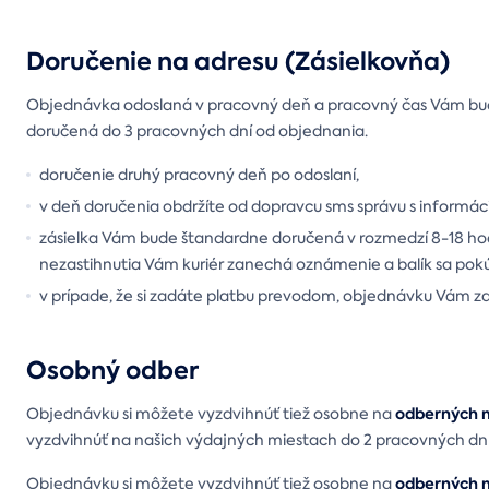
Doručenie na adresu (Zásielkovňa)
Objednávka odoslaná v pracovný deň a pracovný čas Vám bud
doručená do 3 pracovných dní od objednania.
doručenie druhý pracovný deň po odoslaní,
v deň doručenia obdržíte od dopravcu sms správu s informáci
zásielka Vám bude štandardne doručená v rozmedzí 8-18 hodí
nezastihnutia Vám kuriér zanechá oznámenie a balík sa pokús
v prípade, že si zadáte platbu prevodom, objednávku Vám zas
Osobný odber
odberných m
Objednávku si môžete vyzdvihnúť tiež osobne na
vyzdvihnúť na našich výdajných miestach do 2 pracovných dn
odberných m
Objednávku si môžete vyzdvihnúť tiež osobne na