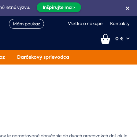
Inšpirujte ma >
nú letnú výzvu.
Všetko o nákupe
Kontakty
Mám poukaz
0 €
az
Darčekový sprievodca
mov je garantované doručenie do dvoch pracovných dní, ak je