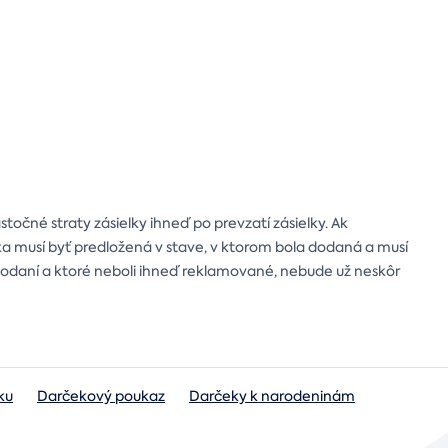
čné straty zásielky ihneď po prevzatí zásielky. Ak
lka musí byť predložená v stave, v ktorom bola dodaná a musí
i dodaní a ktoré neboli ihneď reklamované, nebude už neskôr
ku
Darčekový poukaz
Darčeky k narodeninám