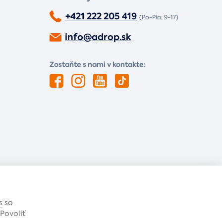
+421 222 205 419
(Po-Pia: 9-17)
info@adrop.sk
Zostaňte s nami v kontakte:
s
so
Povoliť