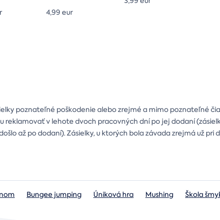
3,99 eur
r
4,99 eur
ielky poznateľné poškodenie alebo zrejmé a mimo poznateľné čiasto
 ju reklamovať v lehote dvoch pracovných dní po jej dodaní (zásie
došlo až po dodaní). Zásielky, u ktorých bola závada zrejmá už pr
lónom
Bungee jumping
Úniková hra
Mushing
Škola šmy