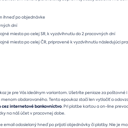
m ihneď po objednávke
vných dní
né miesta po celej SR, k vyzdvihnutiu do 2 pracovných dní
jné miesta po celej ČR, pripravené k vyzdvihnutiu následujúci p
ukaz je pre Vás ideálnym variantom. Ušetríte peniaze za poštovné
 a menom obdarovaného. Tento epoukaz stačí len vytlačiť a odo
 cez internetové bankovníctvo
. Pri platbe kartou a on-line pre
tky na náš účet v pracovnej dobe.
 je email odosielaný hneď po prijatí objednávky či platby. Nie je m