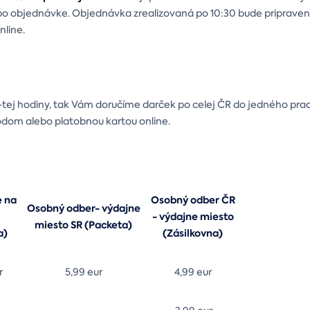
po objednávke. Objednávka zrealizovaná po 10:30 bude pripraven
nline.
tej hodiny, tak Vám doručíme darček po celej ČR do jedného pra
odom alebo platobnou kartou online.
e na
Osobný odber ČR
Osobný odber- výdajne
u
- výdajne miesto
miesto SR (Packeta)
a)
(Zásilkovna)
r
5,99 eur
4,99 eur