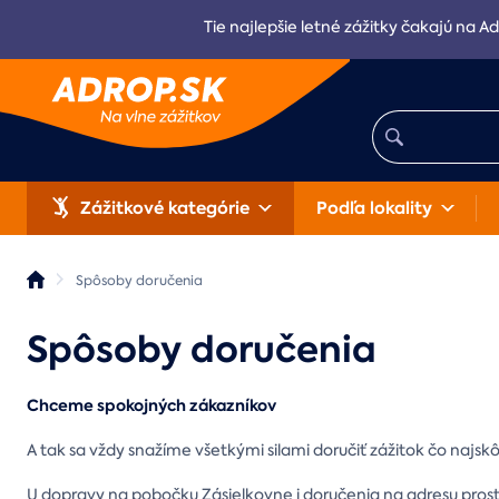
Tie najlepšie letné zážitky čakajú na Ad
Zážitkové kategórie
Podľa lokality
Spôsoby doručenia
Spôsoby doručenia
Chceme spokojných zákazníkov
A tak sa vždy snažíme všetkými silami doručiť zážitok čo najskô
U dopravy na pobočku Zásielkovne i doručenia na adresu pros