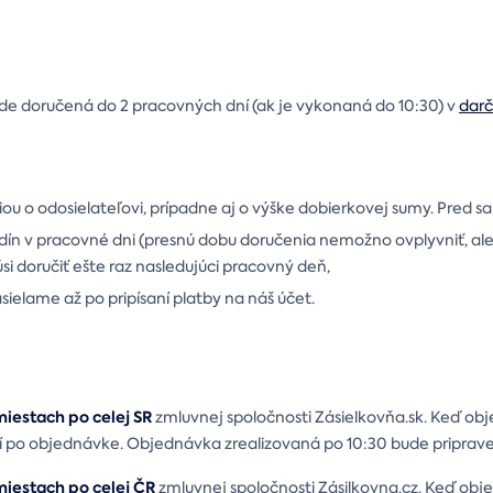
e doručená do 2 pracovných dní (ak je vykonaná do 10:30) v
dar
ou o odosielateľovi, prípadne aj o výške dobierkovej sumy. Pred 
n v pracovné dni (presnú dobu doručenia nemožno ovplyvniť, ale 
i doručiť ešte raz nasledujúci pracovný deň,
ielame až po pripísaní platby na náš účet.
iestach po celej SR
zmluvnej spoločnosti Zásielkovňa.sk. Keď ob
í po objednávke. Objednávka zrealizovaná po 10:30 bude priprav
iestach po celej ČR
zmluvnej spoločnosti Zásilkovna.cz. Keď obj