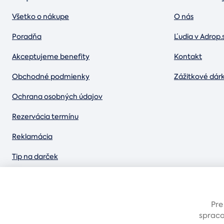
Všetko o nákupe
O nás
Poradňa
Ľudia v Adrop.
Akceptujeme benefity
Kontakt
Obchodné podmienky
Zážitkové dár
Ochrana osobných údajov
Rezervácia termínu
Reklamácia
Tip na darček
Blog plný zážitkov
Pre
spraco
Možnosti platby:
Dobierkou
Platba kartou