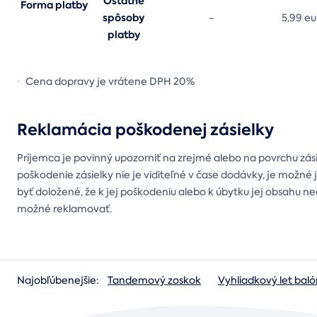
Ostatné
Forma platby
spôsoby
-
5,99 eu
platby
Cena dopravy je vrátene DPH 20%
Reklamácia poškodenej zásielky
Príjemca je povinný upozorniť na zrejmé alebo na povrchu zás
poškodenie zásielky nie je viditeľné v čase dodávky, je možné
byť doložené, že k jej poškodeniu alebo k úbytku jej obsahu ne
možné reklamovať.
Najobľúbenejšie:
Tandemový zoskok
Vyhliadkový let ba